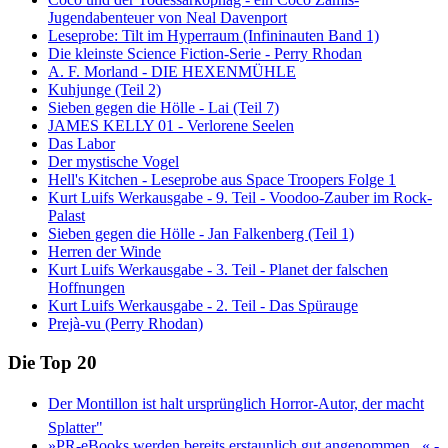
Jugendabenteuer von Neal Davenport
Leseprobe: Tilt im Hyperraum (Infininauten Band 1)
Die kleinste Science Fiction-Serie - Perry Rhodan
A. F. Morland - DIE HEXENMÜHLE
Kuhjunge (Teil 2)
Sieben gegen die Hölle - Lai (Teil 7)
JAMES KELLY 01 - Verlorene Seelen
Das Labor
Der mystische Vogel
Hell's Kitchen - Leseprobe aus Space Troopers Folge 1
Kurt Luifs Werkausgabe - 9. Teil - Voodoo-Zauber im Rock-
Palast
Sieben gegen die Hölle - Jan Falkenberg (Teil 1)
Herren der Winde
Kurt Luifs Werkausgabe - 3. Teil - Planet der falschen
Hoffnungen
Kurt Luifs Werkausgabe - 2. Teil - Das Spürauge
Prejà-vu (Perry Rhodan)
Die Top 20
Der Montillon ist halt ursprünglich Horror-Autor, der macht
Splatter"
»PR-eBooks werden bereits erstaunlich gut angenommen...« -