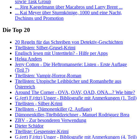
sowie Task Group
... Jörg Kaegelmann über Macabros und Larry Brent ...
... Kai Meyer über Sturmkönige, 1000 und eine Nacht,
Dschinns und Promotion
Die Top 20
20 Regeln für das Schreiben von Detektiv-Geschichten
Titellisten: Silber-Grusel-Krimi
Englisch lesen mit Untertiteln? - Hilfe per Apps
Helga Anders
Jerry Cotton - Die Heftromanserie: Listen - Erste Auflage
(Teil 7)
Titellisten: Vampir-Horror-Roman
Titellisten: Utopische Leihbücher und Romanhefte aus
Österreich
Around The Corner - OVA, OAV, OAD, ONA...? Wie bitte?
G.(ert) F.(ritz) Unger - Bibliografie mit Anmerkungen (1. Teil)
Titellisten - Silber-Krimi
Titellisten - Dämonenkiller (2. Auflage)
Dämonenkiller-Titelbildzeichner - Manuel Rodriguez Brea
ZBV - Zur besonderen Verwendung
Dieter Schidor
Titelliste: Gespenster-Krimi
G.(ert) F.(ritz) Unger - Bibliografie mit Anmerkungen (4. Teil)