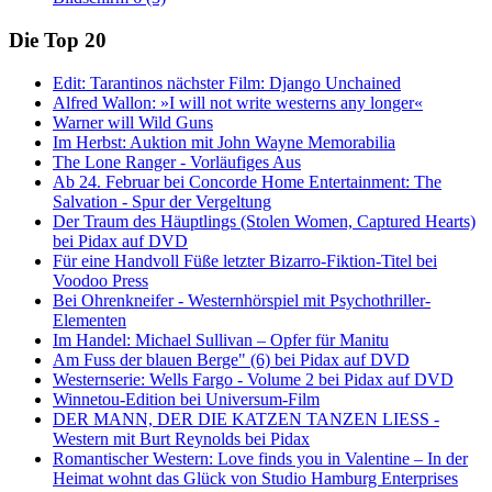
Die Top 20
Edit: Tarantinos nächster Film: Django Unchained
Alfred Wallon: »I will not write westerns any longer«
Warner will Wild Guns
Im Herbst: Auktion mit John Wayne Memorabilia
The Lone Ranger - Vorläufiges Aus
Ab 24. Februar bei Concorde Home Entertainment: The
Salvation - Spur der Vergeltung
Der Traum des Häuptlings (Stolen Women, Captured Hearts)
bei Pidax auf DVD
Für eine Handvoll Füße letzter Bizarro-Fiktion-Titel bei
Voodoo Press
Bei Ohrenkneifer - Westernhörspiel mit Psychothriller-
Elementen
Im Handel: Michael Sullivan – Opfer für Manitu
Am Fuss der blauen Berge" (6) bei Pidax auf DVD
Westernserie: Wells Fargo - Volume 2 bei Pidax auf DVD
Winnetou-Edition bei Universum-Film
DER MANN, DER DIE KATZEN TANZEN LIESS -
Western mit Burt Reynolds bei Pidax
Romantischer Western: Love finds you in Valentine – In der
Heimat wohnt das Glück von Studio Hamburg Enterprises