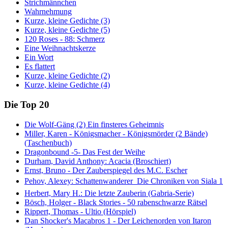
Strichmännchen
Wahrnehmung
Kurze, kleine Gedichte (3)
Kurze, kleine Gedichte (5)
120 Roses - 88: Schmerz
Eine Weihnachtskerze
Ein Wort
Es flattert
Kurze, kleine Gedichte (2)
Kurze, kleine Gedichte (4)
Die Top 20
Die Wolf-Gäng (2) Ein finsteres Geheimnis
Miller, Karen - Königsmacher - Königsmörder (2 Bände)
(Taschenbuch)
Dragonbound -5- Das Fest der Weihe
Durham, David Anthony: Acacia (Broschiert)
Ernst, Bruno - Der Zauberspiegel des M.C. Escher
Pehov, Alexey: Schattenwanderer  Die Chroniken von Siala 1
Herbert, Mary H.: Die letzte Zauberin (Gabria-Serie)
Bösch, Holger - Black Stories - 50 rabenschwarze Rätsel
Rippert, Thomas - Ultio (Hörspiel)
Dan Shocker's Macabros 1 - Der Leichenorden von Itaron