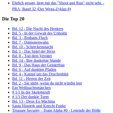
Ehrlich gesagt, liegt mir das "Shoot and Run" nicht sehr. -
PRA, Band 32 (Der Wega-Zyklus 8)
Die Top 20
Bd. 12 - Die Nacht des Henkers
Bd. 5 - In der Gewalt des Unholds
Bd. 3 - Rotbarts Fluch
Bd. 7 - Dämonenwahn
Bd. 10 - Schreckensnacht
Bd. 1 - Das Spiel der Hexe
Bd. 8 - Tod dem Verräter
Bd. 14 - Ihre dunkelste Stunde
Bd. 9 - Das Haus der Geisterfrau
Bd. 6 - Auf dunklen Pfaden
Bd. 4 - Kampf um das Drachenblut
Bd. 11 - Herren der Zeit
Bd. 2 - Sie stirbt, wenn du nicht würdig bist
Ein Weihnachtsmärchen
# 1/1 In der Skelettgruft
# 1/3 Der dunkle Turm
Bd. 13 - Deus Ex Machina
Santa Hinnerk und Knecht Funke
Treasure Security - Team Alpha #0 - Legende der Hölle