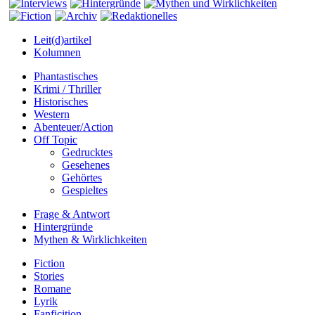
Leit(d)artikel
Kolumnen
Phantastisches
Krimi / Thriller
Historisches
Western
Abenteuer/Action
Off Topic
Gedrucktes
Gesehenes
Gehörtes
Gespieltes
Frage & Antwort
Hintergründe
Mythen & Wirklichkeiten
Fiction
Stories
Romane
Lyrik
Fanficition