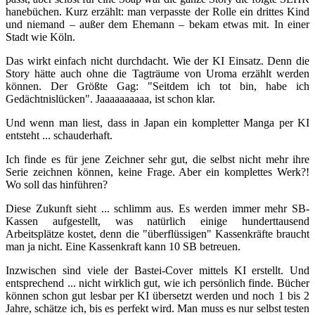
hanebüchen. Kurz erzählt: man verpasste der Rolle ein drittes Kind
und niemand – außer dem Ehemann – bekam etwas mit. In einer
Stadt wie Köln.
Das wirkt einfach nicht durchdacht. Wie der KI Einsatz. Denn die
Story hätte auch ohne die Tagträume von Uroma erzählt werden
können. Der Größte Gag: "Seitdem ich tot bin, habe ich
Gedächtnislücken". Jaaaaaaaaaa, ist schon klar.
Und wenn man liest, dass in Japan ein kompletter Manga per KI
entsteht ... schauderhaft.
Ich finde es für jene Zeichner sehr gut, die selbst nicht mehr ihre
Serie zeichnen können, keine Frage. Aber ein komplettes Werk?!
Wo soll das hinführen?
Diese Zukunft sieht ... schlimm aus. Es werden immer mehr SB-
Kassen aufgestellt, was natürlich einige hunderttausend
Arbeitsplätze kostet, denn die "überflüssigen" Kassenkräfte braucht
man ja nicht. Eine Kassenkraft kann 10 SB betreuen.
Inzwischen sind viele der Bastei-Cover mittels KI erstellt. Und
entsprechend ... nicht wirklich gut, wie ich persönlich finde. Bücher
können schon gut lesbar per KI übersetzt werden und noch 1 bis 2
Jahre, schätze ich, bis es perfekt wird. Man muss es nur selbst testen