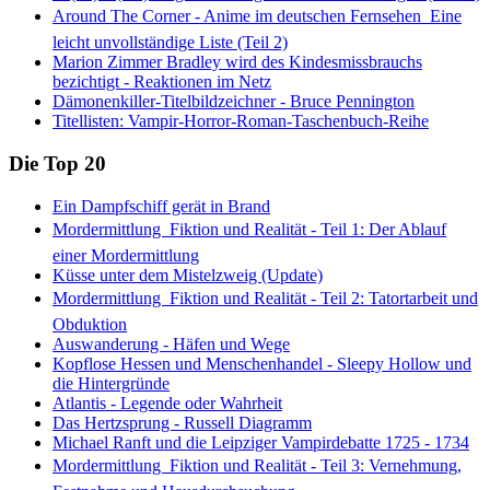
Around The Corner - Anime im deutschen Fernsehen  Eine
leicht unvollständige Liste (Teil 2)
Marion Zimmer Bradley wird des Kindesmissbrauchs
bezichtigt - Reaktionen im Netz
Dämonenkiller-Titelbildzeichner - Bruce Pennington
Titellisten: Vampir-Horror-Roman-Taschenbuch-Reihe
Die Top 20
Ein Dampfschiff gerät in Brand
Mordermittlung  Fiktion und Realität - Teil 1: Der Ablauf
einer Mordermittlung
Küsse unter dem Mistelzweig (Update)
Mordermittlung  Fiktion und Realität - Teil 2: Tatortarbeit und
Obduktion
Auswanderung - Häfen und Wege
Kopflose Hessen und Menschenhandel - Sleepy Hollow und
die Hintergründe
Atlantis - Legende oder Wahrheit
Das Hertzsprung - Russell Diagramm
Michael Ranft und die Leipziger Vampirdebatte 1725 - 1734
Mordermittlung  Fiktion und Realität - Teil 3: Vernehmung,