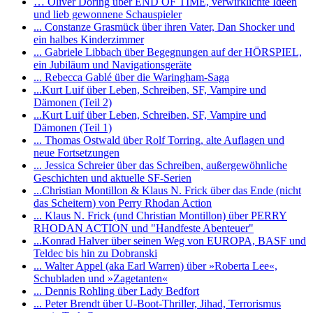
… Oliver Döring über END OF TIME, verwirklichte Ideen
und lieb gewonnene Schauspieler
... Constanze Grasmück über ihren Vater, Dan Shocker und
ein halbes Kinderzimmer
... Gabriele Libbach über Begegnungen auf der HÖRSPIEL,
ein Jubiläum und Navigationsgeräte
... Rebecca Gablé über die Waringham-Saga
...Kurt Luif über Leben, Schreiben, SF, Vampire und
Dämonen (Teil 2)
...Kurt Luif über Leben, Schreiben, SF, Vampire und
Dämonen (Teil 1)
... Thomas Ostwald über Rolf Torring, alte Auflagen und
neue Fortsetzungen
... Jessica Schreier über das Schreiben, außergewöhnliche
Geschichten und aktuelle SF-Serien
...Christian Montillon & Klaus N. Frick über das Ende (nicht
das Scheitern) von Perry Rhodan Action
... Klaus N. Frick (und Christian Montillon) über PERRY
RHODAN ACTION und "Handfeste Abenteuer"
...Konrad Halver über seinen Weg von EUROPA, BASF und
Teldec bis hin zu Dobranski
... Walter Appel (aka Earl Warren) über »Roberta Lee«,
Schubladen und »Zagetanten«
... Dennis Rohling über Lady Bedfort
... Peter Brendt über U-Boot-Thriller, Jihad, Terrorismus