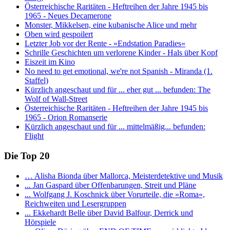
Österreichische Raritäten - Heftreihen der Jahre 1945 bis
1965 - Neues Decamerone
Monster, Mikkelsen, eine kubanische Alice und mehr
Oben wird gespoilert
Letzter Job vor der Rente - »Endstation Paradies«
Schrille Geschichten um verlorene Kinder - Hals über Kopf
Eiszeit im Kino
No need to get emotional, we're not Spanish - Miranda (1.
Staffel)
Kürzlich angeschaut und für ... eher gut ... befunden: The
Wolf of Wall-Street
Österreichische Raritäten - Heftreihen der Jahre 1945 bis
1965 - Orion Romanserie
Kürzlich angeschaut und für ... mittelmäßig... befunden:
Flight
Die Top 20
… Alisha Bionda über Mallorca, Meisterdetektive und Musik
... Jan Gaspard über Offenbarungen, Streit und Pläne
... Wolfgang J. Koschnick über Vorurteile, die »Roma«,
Reichweiten und Lesergruppen
... Ekkehardt Belle über David Balfour, Derrick und
Hörspiele