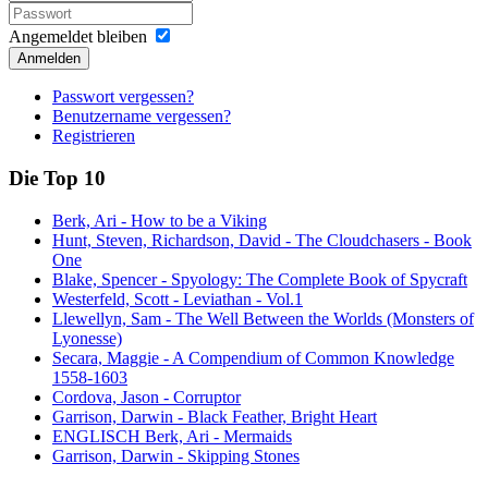
Angemeldet bleiben
Anmelden
Passwort vergessen?
Benutzername vergessen?
Registrieren
Die Top 10
Berk, Ari - How to be a Viking
Hunt, Steven, Richardson, David - The Cloudchasers - Book
One
Blake, Spencer - Spyology: The Complete Book of Spycraft
Westerfeld, Scott - Leviathan - Vol.1
Llewellyn, Sam - The Well Between the Worlds (Monsters of
Lyonesse)
Secara, Maggie - A Compendium of Common Knowledge
1558-1603
Cordova, Jason - Corruptor
Garrison, Darwin - Black Feather, Bright Heart
ENGLISCH Berk, Ari - Mermaids
Garrison, Darwin - Skipping Stones