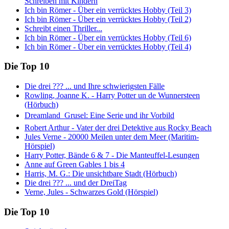
Schreiben mit Kindern
Ich bin Römer - Über ein verrücktes Hobby (Teil 3)
Ich bin Römer - Über ein verrücktes Hobby (Teil 2)
Schreibt einen Thriller...
Ich bin Römer - Über ein verrücktes Hobby (Teil 6)
Ich bin Römer - Über ein verrücktes Hobby (Teil 4)
Die Top 10
Die drei ??? ... und Ihre schwierigsten Fälle
Rowling, Joanne K. - Harry Potter un de Wunnersteen
(Hörbuch)
Dreamland  Grusel: Eine Serie und ihr Vorbild
Robert Arthur - Vater der drei Detektive aus Rocky Beach
Jules Verne - 20000 Meilen unter dem Meer (Maritim-
Hörspiel)
Harry Potter, Bände 6 & 7 - Die Manteuffel-Lesungen
Anne auf Green Gables 1 bis 4
Harris, M. G.: Die unsichtbare Stadt (Hörbuch)
Die drei ??? ... und der DreiTag
Verne, Jules - Schwarzes Gold (Hörspiel)
Die Top 10