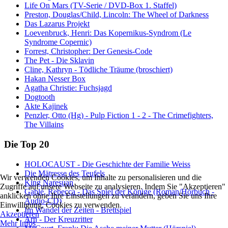
Life On Mars (TV-Serie / DVD-Box 1. Staffel)
Preston, Douglas/Child, Lincoln: The Wheel of Darkness
Das Lazarus Projekt
Loevenbruck, Henri: Das Kopernikus-Syndrom (Le
Syndrome Copernic)
Forrest, Christopher: Der Genesis-Code
The Pet - Die Sklavin
Cline, Kathryn - Tödliche Träume (broschiert)
Hakan Nesser Box
Agatha Christie: Fuchsjagd
Dogtooth
Akte Kajinek
Penzler, Otto (Hg) - Pulp Fiction 1 - 2 - The Crimefighters,
The Villains
Die Top 20
HOLOCAUST - Die Geschichte der Familie Weiss
Die Mätresse des Teufels
Wir verwenden Cookies, um Inhalte zu personalisieren und die
King Naresuan
Zugriffe auf unsere Webseite zu analysieren. Indem Sie "Akzeptieren"
Gablé, Rebecca - Das Spiel der Könige (Roman/Hörbuch -
anklicken ohne Ihre Einstellungen zu verändern, geben Sie uns Ihre
Audio-CD)
Einwilligung, Cookies zu verwenden.
Im Wandel der Zeiten - Brettspiel
Akzeptieren
Arn - Der Kreuzritter
Mehr Infos