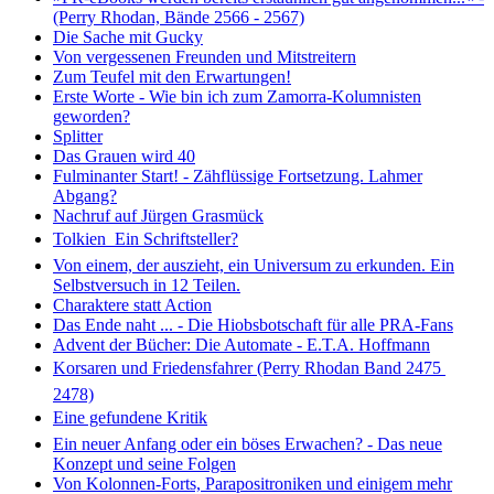
(Perry Rhodan, Bände 2566 - 2567)
Die Sache mit Gucky
Von vergessenen Freunden und Mitstreitern
Zum Teufel mit den Erwartungen!
Erste Worte - Wie bin ich zum Zamorra-Kolumnisten
geworden?
Splitter
Das Grauen wird 40
Fulminanter Start! - Zähflüssige Fortsetzung. Lahmer
Abgang?
Nachruf auf Jürgen Grasmück
Tolkien  Ein Schriftsteller?
Von einem, der auszieht, ein Universum zu erkunden. Ein
Selbstversuch in 12 Teilen.
Charaktere statt Action
Das Ende naht ... - Die Hiobsbotschaft für alle PRA-Fans
Advent der Bücher: Die Automate - E.T.A. Hoffmann
Korsaren und Friedensfahrer (Perry Rhodan Band 2475 
2478)
Eine gefundene Kritik
Ein neuer Anfang oder ein böses Erwachen? - Das neue
Konzept und seine Folgen
Von Kolonnen-Forts, Parapositroniken und einigem mehr