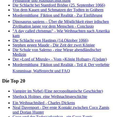
Festnahme und Hausdurchsuchung
Die Schlacht bei Stamford Bridge (25. September 1066)
Von dem Kauen und Schmatzen der Todten in Gräbern
Mordermittlung  Fiktion und Realität - Zur Einführung
Dinosaurus sapiens – Über die Möglichkeit einer irdischen
Zivilisation lange vor dem Menschen - Conclusio
"A day called christmas" - Wie Weihnachten nach Amerika
kam
Die Schlacht von Hastings (14.Oktober 1066)
Stephen gegen Maude - Die Zeit der zwei Könige
Die Schule von Salerno - eine Wiege abendländischer
Medizin
Der »Lord of Misrule« - Vom »König Hofnarr« (Update)
Mordermittlung  Fiktion und Realität - Teil 4: Der verliebte
Kommissar, Waffenrecht und FAQ
Die Top 20
Vampire im Nebel (Eine necropolitanische Geschichte)
Sherlock Holmes  eine Weihnachtsgeschichte
Ein Weihnachtslied - Charles Dickens
Neal Davenport - Der erste Kontakt zwischen Coco Zamis
und Dorian Hunter
Coco und der Todessarkophag - ein Coco Zamis-