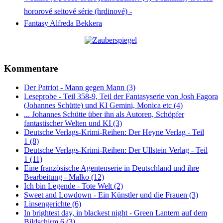
hororové seitové série (hrdinové) -
Fantasy Alfreda Bekkera
Kommentare
Der Patriot - Mann gegen Mann (3)
Leseprobe - Teil 358-9, Teil der Fantasyserie von Josh Fagora
(Johannes Schütte) und KI Gemini, Monica etc (4)
... Johannes Schütte über ihn als Autoren, Schöpfer
fantastischer Welten und KI (3)
Deutsche Verlags-Krimi-Reihen: Der Heyne Verlag - Teil
1 (8)
Deutsche Verlags-Krimi-Reihen: Der Ullstein Verlag - Teil
1 (11)
Eine französische Agentenserie in Deutschland und ihre
Bearbeitung - Malko (12)
Ich bin Legende - Tote Welt (2)
Sweet and Lowdown - Ein Künstler und die Frauen (3)
Linsengerichte (6)
In brightest day, in blackest night - Green Lantern auf dem
Bildschirm 6 (3)