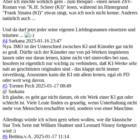
Aber ich möchte wirklich gern - zum Beispiel - einen neuen ZbV-
Roman von "K.H. Scheer (KI)" lesen, während im Hintergrund
"Frank Sinatra (KI)" etwas singt, was ich noch nicht kenne. Anderes
natürlich auch ...
Und da darf jetzt jeder seine eigenen Lieblingsnamen einsetzen und
träumen ...
#4
Sarkana
2025-01-16 23:47
Nya. IMO ist der Unterschied zwischen KI und Künstler gar nicht
so groß. Dürfte sich der Künstler nur von pd-Werken inspirieren
lassen oder nur daran lernen, käme nicht viel sinnvolles bei raus.
Insofern ist eigentlich nur wichtig zu verhindern, daß KI-Werke sehr
nah an geschützten originalen sind - das klappt nicht immer
zuverlässig. Ansonsten kann die KI mit allem lernen, egal ob PD
oder weit weg davon.
#5
Torsten Pech
2025-01-17 08:49
@ Sarkana
Ich glaube, es geht gar nicht darum, ob ein Werk einer KI gut oder
schlecht ist. Viele Leute finden es gruselig, wenn Unterhaltung nicht
mehr von Menschen erschaffen wird, sondern von einer Maschine.
Allerdings würde ich schon gern sehen wollen, wie die klassische
Star Trek Serie mit William Shattner und Leonard Nimoy fortgesetzt
wird :)
#6
Bettina.v.A.
2025-01-17 11:14