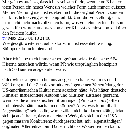
Mir geht es auch so, dass ich es seltsam finde, wenn eine KI einer
toten Person ein neues Werk (in welcher Form auch immer) aufsetzt.
Meiner Meinung nach ist es eben nicht die original Person, sondern
ein künstlich erzeugtes Scheinprodukt. Und die Vorstellung, dass
man nicht mehr nachvollziehen kann, was von einer echten Person
geschaffen wurde, und was von einer KI lässt es mir schon kalt über
den Rücken laufen.
#7
Max
2025-01-18 21:08
Wie gesagt: weiterer Qualitätsfortschritt ist essentiell wichtig.
Stümperei braucht niemand.
Aber ich habe mich immer schon gefragt, wie die deutsche SF-
Historie aussehen würde, wenn PR wie ursprünglich konzipiert
nach 50 Bänden ausgelaufen wäre.
Oder wie es allgemein bei uns ausgesehen hätte, wenn es den II.
Weltkrieg und die Zeit davor mit der allgemeinen Verteufelung der
US-amerikanischen Kultur nicht gegeben hätte. Was hätten deutsche
Künstler, insbesondere Autoren und Musiker, zustande gebracht,
wenn sie die amerikanischen Strömungen (Pulp oder Jazz) offen
und intensiv hätten nachahmen können? Alles, was krampfhaft
"eigenständig" sein sollte, war letztlich nicht konkurrenzfähig. Man
sieht ja auch heute, dass man einem Werk, das sich in den USA
gegen massive Konkurrenz durchgesetzt hat, mit "eigenständigen"
originalen Alternativen auf Dauer nicht das Wasser reichen kann.