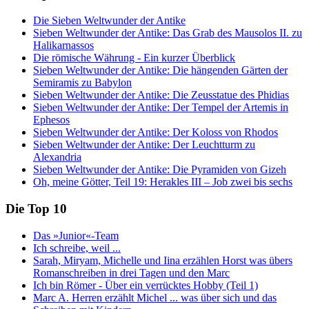
Die Sieben Weltwunder der Antike
Sieben Weltwunder der Antike: Das Grab des Mausolos II. zu
Halikarnassos
Die römische Währung - Ein kurzer Überblick
Sieben Weltwunder der Antike: Die hängenden Gärten der
Semiramis zu Babylon
Sieben Weltwunder der Antike: Die Zeusstatue des Phidias
Sieben Weltwunder der Antike: Der Tempel der Artemis in
Ephesos
Sieben Weltwunder der Antike: Der Koloss von Rhodos
Sieben Weltwunder der Antike: Der Leuchtturm zu
Alexandria
Sieben Weltwunder der Antike: Die Pyramiden von Gizeh
Oh, meine Götter, Teil 19: Herakles III – Job zwei bis sechs
Die Top 10
Das »Junior«-Team
Ich schreibe, weil ...
Sarah, Miryam, Michelle und Iina erzählen Horst was übers
Romanschreiben in drei Tagen und den Marc
Ich bin Römer - Über ein verrücktes Hobby (Teil 1)
Marc A. Herren erzählt Michel ... was über sich und das