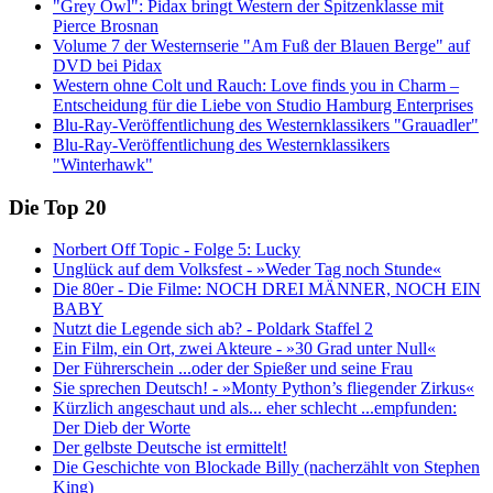
"Grey Owl": Pidax bringt Western der Spitzenklasse mit
Pierce Brosnan
Volume 7 der Westernserie "Am Fuß der Blauen Berge" auf
DVD bei Pidax
Western ohne Colt und Rauch: Love finds you in Charm –
Entscheidung für die Liebe von Studio Hamburg Enterprises
Blu-Ray-Veröffentlichung des Westernklassikers "Grauadler"
Blu-Ray-Veröffentlichung des Westernklassikers
"Winterhawk"
Die Top 20
Norbert Off Topic - Folge 5: Lucky
Unglück auf dem Volksfest - »Weder Tag noch Stunde«
Die 80er - Die Filme: NOCH DREI MÄNNER, NOCH EIN
BABY
Nutzt die Legende sich ab? - Poldark Staffel 2
Ein Film, ein Ort, zwei Akteure - »30 Grad unter Null«
Der Führerschein ...oder der Spießer und seine Frau
Sie sprechen Deutsch! - »Monty Python’s fliegender Zirkus«
Kürzlich angeschaut und als... eher schlecht ...empfunden:
Der Dieb der Worte
Der gelbste Deutsche ist ermittelt!
Die Geschichte von Blockade Billy (nacherzählt von Stephen
King)