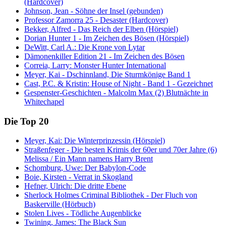
(Hardcover)
Johnson, Jean - Söhne der Insel (gebunden)
Professor Zamorra 25 - Desaster (Hardcover)
Bekker, Alfred - Das Reich der Elben (Hörspiel)
Dorian Hunter 1 - Im Zeichen des Bösen (Hörspiel)
DeWitt, Carl A.: Die Krone von Lytar
Dämonenkiller Edition 21 - Im Zeichen des Bösen
Correia, Larry: Monster Hunter International
Meyer, Kai - Dschinnland, Die Sturmkönige Band 1
Cast, P.C. & Kristin: House of Night - Band 1 - Gezeichnet
Gespenster-Geschichten - Malcolm Max (2) Blutnächte in
Whitechapel
Die Top 20
Meyer, Kai: Die Winterprinzessin (Hörspiel)
Straßenfeger - Die besten Krimis der 60er und 70er Jahre (6)
Melissa / Ein Mann namens Harry Brent
Schomburg, Uwe: Der Babylon-Code
Boie, Kirsten - Verrat in Skogland
Hefner, Ulrich: Die dritte Ebene
Sherlock Holmes Criminal Bibliothek - Der Fluch von
Baskerville (Hörbuch)
Stolen Lives - Tödliche Augenblicke
Twining, James: The Black Sun