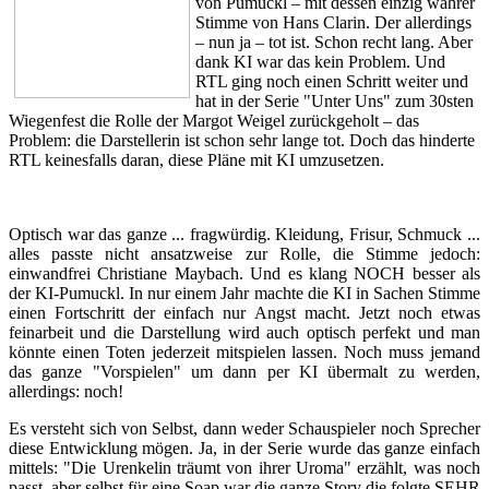
von Pumuckl – mit dessen einzig wahrer
Stimme von Hans Clarin. Der allerdings
– nun ja – tot ist. Schon recht lang. Aber
dank KI war das kein Problem. Und
RTL ging noch einen Schritt weiter und
hat in der Serie "Unter Uns" zum 30sten
Wiegenfest die Rolle der Margot Weigel zurückgeholt – das
Problem: die Darstellerin ist schon sehr lange tot. Doch das hinderte
RTL keinesfalls daran, diese Pläne mit KI umzusetzen.
Optisch war das ganze ... fragwürdig. Kleidung, Frisur, Schmuck ...
alles passte nicht ansatzweise zur Rolle, die Stimme jedoch:
einwandfrei Christiane Maybach. Und es klang NOCH besser als
der KI-Pumuckl. In nur einem Jahr machte die KI in Sachen Stimme
einen Fortschritt der einfach nur Angst macht. Jetzt noch etwas
feinarbeit und die Darstellung wird auch optisch perfekt und man
könnte einen Toten jederzeit mitspielen lassen. Noch muss jemand
das ganze "Vorspielen" um dann per KI übermalt zu werden,
allerdings: noch!
Es versteht sich von Selbst, dann weder Schauspieler noch Sprecher
diese Entwicklung mögen. Ja, in der Serie wurde das ganze einfach
mittels: "Die Urenkelin träumt von ihrer Uroma" erzählt, was noch
passt, aber selbst für eine Soap war die ganze Story die folgte SEHR