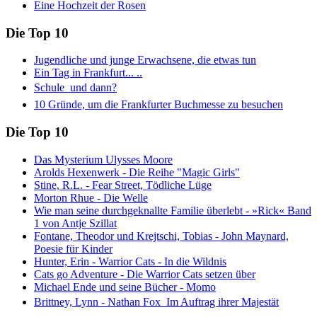
Eine Hochzeit der Rosen
Die Top 10
Jugendliche und junge Erwachsene, die etwas tun
Ein Tag in Frankfurt... ..
Schule  und dann?
10 Gründe, um die Frankfurter Buchmesse zu besuchen
Die Top 10
Das Mysterium Ulysses Moore
Arolds Hexenwerk - Die Reihe "Magic Girls"
Stine, R.L. - Fear Street, Tödliche Lüge
Morton Rhue - Die Welle
Wie man seine durchgeknallte Familie überlebt - »Rick« Band
1 von Antje Szillat
Fontane, Theodor und Krejtschi, Tobias - John Maynard,
Poesie für Kinder
Hunter, Erin - Warrior Cats - In die Wildnis
Cats go Adventure - Die Warrior Cats setzen über
Michael Ende und seine Bücher - Momo
Brittney, Lynn - Nathan Fox  Im Auftrag ihrer Majestät