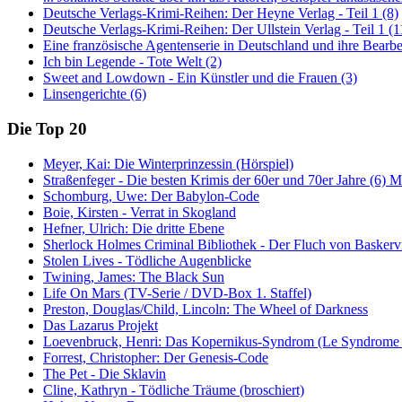
Deutsche Verlags-Krimi-Reihen: Der Heyne Verlag - Teil 1 (8)
Deutsche Verlags-Krimi-Reihen: Der Ullstein Verlag - Teil 1 (1
Eine französische Agentenserie in Deutschland und ihre Bearbe
Ich bin Legende - Tote Welt (2)
Sweet and Lowdown - Ein Künstler und die Frauen (3)
Linsengerichte (6)
Die Top 20
Meyer, Kai: Die Winterprinzessin (Hörspiel)
Straßenfeger - Die besten Krimis der 60er und 70er Jahre (6) 
Schomburg, Uwe: Der Babylon-Code
Boie, Kirsten - Verrat in Skogland
Hefner, Ulrich: Die dritte Ebene
Sherlock Holmes Criminal Bibliothek - Der Fluch von Baskerv
Stolen Lives - Tödliche Augenblicke
Twining, James: The Black Sun
Life On Mars (TV-Serie / DVD-Box 1. Staffel)
Preston, Douglas/Child, Lincoln: The Wheel of Darkness
Das Lazarus Projekt
Loevenbruck, Henri: Das Kopernikus-Syndrom (Le Syndrome 
Forrest, Christopher: Der Genesis-Code
The Pet - Die Sklavin
Cline, Kathryn - Tödliche Träume (broschiert)