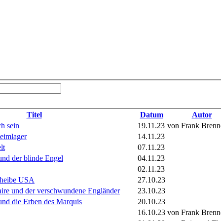
Titel
Datum
Autor
h sein
19.11.23
von Frank Brenn
eimlager
14.11.23
lt
07.11.23
nd der blinde Engel
04.11.23
02.11.23
cheibe USA
27.10.23
re und der verschwundene Engländer
23.10.23
nd die Erben des Marquis
20.10.23
16.10.23
von Frank Brenn