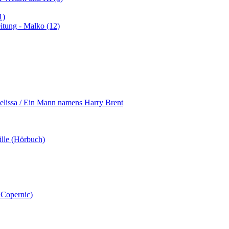
1)
itung - Malko (12)
Melissa / Ein Mann namens Harry Brent
ille (Hörbuch)
Copernic)