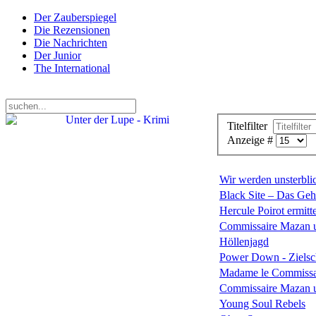
Der Zauberspiegel
Die Rezensionen
Die Nachrichten
Der Junior
The International
Donnerstag, 06. August 2026
Titelfilter
Anzeige #
Wir werden unsterblic
Black Site – Das Geh
Hercule Poirot ermitte
Commissaire Mazan u
Höllenjagd
Power Down - Ziels
Madame le Commissai
Commissaire Mazan u
Young Soul Rebels