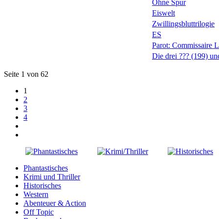
Ohne Spur
Eiswelt
Zwillingsbluttrilogie
ES
Parot: Commissaire 
Die drei ??? (199) u
Seite 1 von 62
1
2
3
4
Phantastisches
Krimi und Thriller
Historisches
Western
Abenteuer & Action
Off Topic