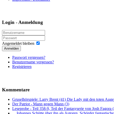
Login - Anmeldung
Angemeldet bleiben
Anmelden
Passwort vergessen?
Benutzername vergessen?
Registrieren
Kommentare
Gruselhörspiele: Larry Brent (41) Die Lady mit den toten Auge
Der Patriot - Mann gegen Mann (3)
Leseprobe - Teil 358-9, Teil der Fantasyserie von Josh Fagora
... Johannes Schütte über ihn als Autoren, Schöpfer fantastisch