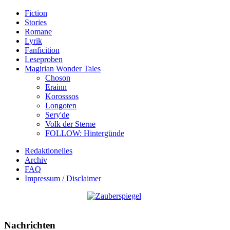
Fiction
Stories
Romane
Lyrik
Fanficition
Leseproben
Magirian Wonder Tales
Choson
Erainn
Korosssos
Longoten
Sery'de
Volk der Sterne
FOLLOW: Hintergünde
Redaktionelles
Archiv
FAQ
Impressum / Disclaimer
Nachrichten