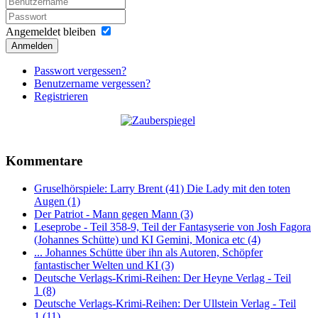
Angemeldet bleiben
Anmelden
Passwort vergessen?
Benutzername vergessen?
Registrieren
Kommentare
Gruselhörspiele: Larry Brent (41) Die Lady mit den toten
Augen (1)
Der Patriot - Mann gegen Mann (3)
Leseprobe - Teil 358-9, Teil der Fantasyserie von Josh Fagora
(Johannes Schütte) und KI Gemini, Monica etc (4)
... Johannes Schütte über ihn als Autoren, Schöpfer
fantastischer Welten und KI (3)
Deutsche Verlags-Krimi-Reihen: Der Heyne Verlag - Teil
1 (8)
Deutsche Verlags-Krimi-Reihen: Der Ullstein Verlag - Teil
1 (11)