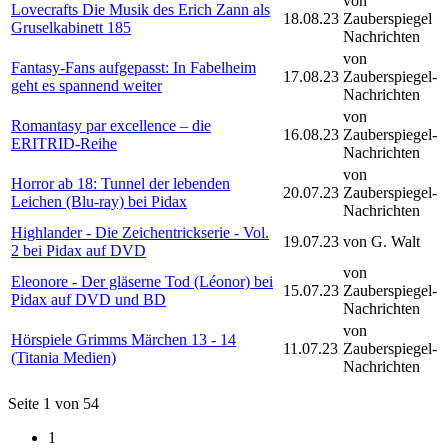
von
Lovecrafts Die Musik des Erich Zann als
18.08.23
Zauberspiegel
Gruselkabinett 185
Nachrichten
von
Fantasy-Fans aufgepasst: In Fabelheim
17.08.23
Zauberspiegel-
geht es spannend weiter
Nachrichten
von
Romantasy par excellence – die
16.08.23
Zauberspiegel-
ERITRID-Reihe
Nachrichten
von
Horror ab 18: Tunnel der lebenden
20.07.23
Zauberspiegel-
Leichen (Blu-ray) bei Pidax
Nachrichten
Highlander - Die Zeichentrickserie - Vol.
19.07.23
von G. Walt
2 bei Pidax auf DVD
von
Eleonore - Der gläserne Tod (Léonor) bei
15.07.23
Zauberspiegel-
Pidax auf DVD und BD
Nachrichten
von
Hörspiele Grimms Märchen 13 - 14
11.07.23
Zauberspiegel-
(Titania Medien)
Nachrichten
Seite 1 von 54
1