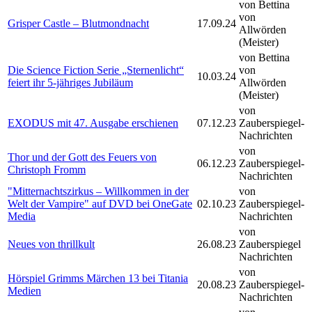
von Bettina
von
Grisper Castle – Blutmondnacht
17.09.24
Allwörden
(Meister)
von Bettina
Die Science Fiction Serie „Sternenlicht“
von
10.03.24
feiert ihr 5-jähriges Jubiläum
Allwörden
(Meister)
von
EXODUS mit 47. Ausgabe erschienen
07.12.23
Zauberspiegel-
Nachrichten
von
Thor und der Gott des Feuers von
06.12.23
Zauberspiegel-
Christoph Fromm
Nachrichten
"Mitternachtszirkus – Willkommen in der
von
Welt der Vampire" auf DVD bei OneGate
02.10.23
Zauberspiegel-
Media
Nachrichten
von
Neues von thrillkult
26.08.23
Zauberspiegel
Nachrichten
von
Hörspiel Grimms Märchen 13 bei Titania
20.08.23
Zauberspiegel-
Medien
Nachrichten