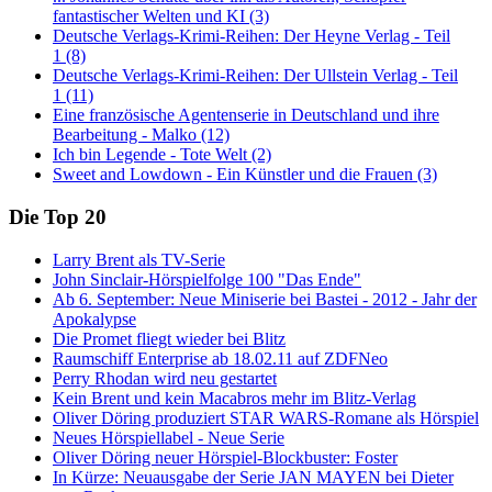
fantastischer Welten und KI (3)
Deutsche Verlags-Krimi-Reihen: Der Heyne Verlag - Teil
1 (8)
Deutsche Verlags-Krimi-Reihen: Der Ullstein Verlag - Teil
1 (11)
Eine französische Agentenserie in Deutschland und ihre
Bearbeitung - Malko (12)
Ich bin Legende - Tote Welt (2)
Sweet and Lowdown - Ein Künstler und die Frauen (3)
Die Top 20
Larry Brent als TV-Serie
John Sinclair-Hörspielfolge 100 "Das Ende"
Ab 6. September: Neue Miniserie bei Bastei - 2012 - Jahr der
Apokalypse
Die Promet fliegt wieder bei Blitz
Raumschiff Enterprise ab 18.02.11 auf ZDFNeo
Perry Rhodan wird neu gestartet
Kein Brent und kein Macabros mehr im Blitz-Verlag
Oliver Döring produziert STAR WARS-Romane als Hörspiel
Neues Hörspiellabel - Neue Serie
Oliver Döring neuer Hörspiel-Blockbuster: Foster
In Kürze: Neuausgabe der Serie JAN MAYEN bei Dieter