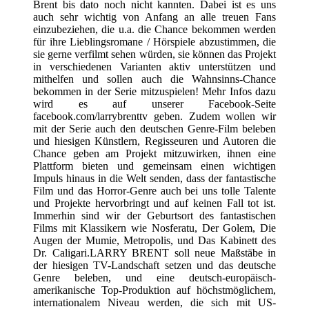
Brent bis dato noch nicht kannten. Dabei ist es uns
auch sehr wichtig von Anfang an alle treuen Fans
einzubeziehen, die u.a. die Chance bekommen werden
für ihre Lieblingsromane / Hörspiele abzustimmen, die
sie gerne verfilmt sehen würden, sie können das Projekt
in verschiedenen Varianten aktiv unterstützen und
mithelfen und sollen auch die Wahnsinns-Chance
bekommen in der Serie mitzuspielen! Mehr Infos dazu
wird es auf unserer Facebook-Seite
facebook.com/larrybrenttv geben. Zudem wollen wir
mit der Serie auch den deutschen Genre-Film beleben
und hiesigen Künstlern, Regisseuren und Autoren die
Chance geben am Projekt mitzuwirken, ihnen eine
Plattform bieten und gemeinsam einen wichtigen
Impuls hinaus in die Welt senden, dass der fantastische
Film und das Horror-Genre auch bei uns tolle Talente
und Projekte hervorbringt und auf keinen Fall tot ist.
Immerhin sind wir der Geburtsort des fantastischen
Films mit Klassikern wie Nosferatu, Der Golem, Die
Augen der Mumie, Metropolis, und Das Kabinett des
Dr. Caligari.LARRY BRENT soll neue Maßstäbe in
der hiesigen TV-Landschaft setzen und das deutsche
Genre beleben, und eine deutsch-europäisch-
amerikanische Top-Produktion auf höchstmöglichem,
internationalem Niveau werden, die sich mit US-