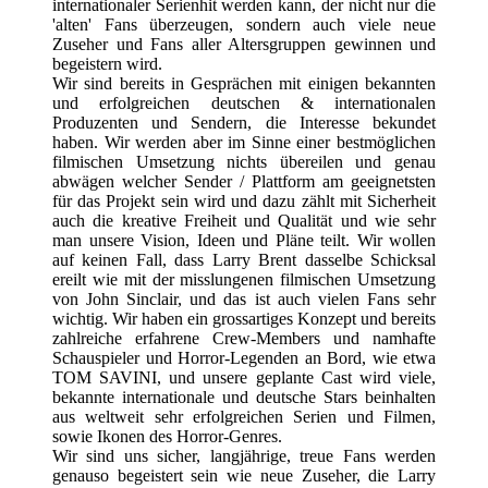
internationaler Serienhit werden kann, der nicht nur die
'alten' Fans überzeugen, sondern auch viele neue
Zuseher und Fans aller Altersgruppen gewinnen und
begeistern wird.
Wir sind bereits in Gesprächen mit einigen bekannten
und erfolgreichen deutschen & internationalen
Produzenten und Sendern, die Interesse bekundet
haben. Wir werden aber im Sinne einer bestmöglichen
filmischen Umsetzung nichts übereilen und genau
abwägen welcher Sender / Plattform am geeignetsten
für das Projekt sein wird und dazu zählt mit Sicherheit
auch die kreative Freiheit und Qualität und wie sehr
man unsere Vision, Ideen und Pläne teilt. Wir wollen
auf keinen Fall, dass Larry Brent dasselbe Schicksal
ereilt wie mit der misslungenen filmischen Umsetzung
von John Sinclair, und das ist auch vielen Fans sehr
wichtig. Wir haben ein grossartiges Konzept und bereits
zahlreiche erfahrene Crew-Members und namhafte
Schauspieler und Horror-Legenden an Bord, wie etwa
TOM SAVINI, und unsere geplante Cast wird viele,
bekannte internationale und deutsche Stars beinhalten
aus weltweit sehr erfolgreichen Serien und Filmen,
sowie Ikonen des Horror-Genres.
Wir sind uns sicher, langjährige, treue Fans werden
genauso begeistert sein wie neue Zuseher, die Larry