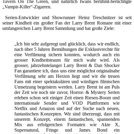
Tavern On The Green, und natürlich Iwans berühmt-berüchtigte
„Vampir-Killer“-Zigarren.
Serien-Entwickler und Showrunner Heinz Treschnitzer ist seit
seiner Kindheit ein großer Fan der Larry Brent Romane mit einer
umfangreichen Larry Brent Sammlung und hat große Ziele:
„Ich bin sehr aufgeregt und glücklich, dass wir endlich,
nach über 5 Jahren Bemühungen die Exklusivrechte für
eine Verfilmung sichern konnten, wodurch auch ein
grosser Kindheitstraum für mich wahr wird. Als
grosser, jahrzehntelanger Larry Brent & Dan Shocker
Fan garantiere ich, dass uns eine möglichst originalnahe
Verfilmung sehr am Herzen liegt und wir die treuen
Fans mit einer spektakulären und würdigen filmischen
Umsetzung begeistern werden. Larry Brent ist am Puls
der Zeit wie noch nie zuvor, Horror- & Mystery Serien
erleben schon seit einiger Zeit einen Riesen-Boom und
internationale Sender und VOD Plattformen wie
Netflix und Amazon sind auf der Suche nach neuen,
fantastischen Konzepten. Wir sind überzeugt, dass mit
unserem Konzept, einem fantastischen, spannenden
Mix aus erfolgreichen Formaten wie Akte X,
Supernatural, Fringe und James Bond ein