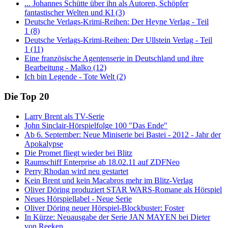
... Johannes Schütte über ihn als Autoren, Schöpfer
fantastischer Welten und KI (3)
Deutsche Verlags-Krimi-Reihen: Der Heyne Verlag - Teil
1 (8)
Deutsche Verlags-Krimi-Reihen: Der Ullstein Verlag - Teil
1 (11)
Eine französische Agentenserie in Deutschland und ihre
Bearbeitung - Malko (12)
Ich bin Legende - Tote Welt (2)
Die Top 20
Larry Brent als TV-Serie
John Sinclair-Hörspielfolge 100 "Das Ende"
Ab 6. September: Neue Miniserie bei Bastei - 2012 - Jahr der
Apokalypse
Die Promet fliegt wieder bei Blitz
Raumschiff Enterprise ab 18.02.11 auf ZDFNeo
Perry Rhodan wird neu gestartet
Kein Brent und kein Macabros mehr im Blitz-Verlag
Oliver Döring produziert STAR WARS-Romane als Hörspiel
Neues Hörspiellabel - Neue Serie
Oliver Döring neuer Hörspiel-Blockbuster: Foster
In Kürze: Neuausgabe der Serie JAN MAYEN bei Dieter
von Reeken