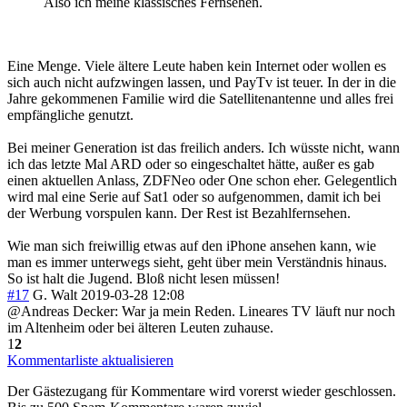
Also ich meine klassisches Fernsehen.
Eine Menge. Viele ältere Leute haben kein Internet oder wollen es
sich auch nicht aufzwingen lassen, und PayTv ist teuer. In der in die
Jahre gekommenen Familie wird die Satellitenantenne und alles frei
empfängliche genutzt.
Bei meiner Generation ist das freilich anders. Ich wüsste nicht, wann
ich das letzte Mal ARD oder so eingeschaltet hätte, außer es gab
einen aktuellen Anlass, ZDFNeo oder One schon eher. Gelegentlich
wird mal eine Serie auf Sat1 oder so aufgenommen, damit ich bei
der Werbung vorspulen kann. Der Rest ist Bezahlfernsehen.
Wie man sich freiwillig etwas auf den iPhone ansehen kann, wie
man es immer unterwegs sieht, geht über mein Verständnis hinaus.
So ist halt die Jugend. Bloß nicht lesen müssen!
#17
G. Walt
2019-03-28 12:08
@Andreas Decker: War ja mein Reden. Lineares TV läuft nur noch
im Altenheim oder bei älteren Leuten zuhause.
1
2
Kommentarliste aktualisieren
Der Gästezugang für Kommentare wird vorerst wieder geschlossen.