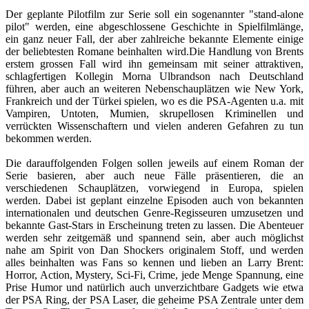
Der geplante Pilotfilm zur Serie soll ein sogenannter "stand-alone
pilot" werden, eine abgeschlossene Geschichte in Spielfilmlänge,
ein ganz neuer Fall, der aber zahlreiche bekannte Elemente einige
der beliebtesten Romane beinhalten wird.Die Handlung von Brents
erstem grossen Fall wird ihn gemeinsam mit seiner attraktiven,
schlagfertigen Kollegin Morna Ulbrandson nach Deutschland
führen, aber auch an weiteren Nebenschauplätzen wie New York,
Frankreich und der Türkei spielen, wo es die PSA-Agenten u.a. mit
Vampiren, Untoten, Mumien, skrupellosen Kriminellen und
verrückten Wissenschaftern und vielen anderen Gefahren zu tun
bekommen werden.
Die darauffolgenden Folgen sollen jeweils auf einem Roman der
Serie basieren, aber auch neue Fälle präsentieren, die an
verschiedenen Schauplätzen, vorwiegend in Europa, spielen
werden. Dabei ist geplant einzelne Episoden auch von bekannten
internationalen und deutschen Genre-Regisseuren umzusetzen und
bekannte Gast-Stars in Erscheinung treten zu lassen. Die Abenteuer
werden sehr zeitgemäß und spannend sein, aber auch möglichst
nahe am Spirit von Dan Shockers originalem Stoff, und werden
alles beinhalten was Fans so kennen und lieben an Larry Brent:
Horror, Action, Mystery, Sci-Fi, Crime, jede Menge Spannung, eine
Prise Humor und natürlich auch unverzichtbare Gadgets wie etwa
der PSA Ring, der PSA Laser, die geheime PSA Zentrale unter dem