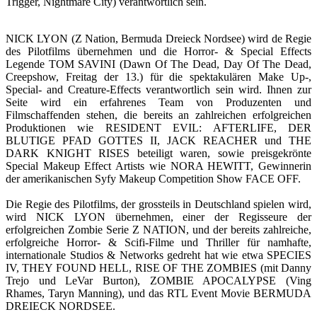
Trigger, Nightmare City) verantwortlich sein.
NICK LYON (Z Nation, Bermuda Dreieck Nordsee) wird de Regie
des Pilotfilms übernehmen und die Horror- & Special Effects
Legende TOM SAVINI (Dawn Of The Dead, Day Of The Dead,
Creepshow, Freitag der 13.) für die spektakulären Make Up-,
Special- and Creature-Effects verantwortlich sein wird. Ihnen zur
Seite wird ein erfahrenes Team von Produzenten und
Filmschaffenden stehen, die bereits an zahlreichen erfolgreichen
Produktionen wie RESIDENT EVIL: AFTERLIFE, DER
BLUTIGE PFAD GOTTES II, JACK REACHER und THE
DARK KNIGHT RISES beteiligt waren, sowie preisgekrönte
Special Makeup Effect Artists wie NORA HEWITT, Gewinnerin
der amerikanischen Syfy Makeup Competition Show FACE OFF.
Die Regie des Pilotfilms, der grossteils in Deutschland spielen wird,
wird NICK LYON übernehmen, einer der Regisseure der
erfolgreichen Zombie Serie Z NATION, und der bereits zahlreiche,
erfolgreiche Horror- & Scifi-Filme und Thriller für namhafte,
internationale Studios & Networks gedreht hat wie etwa SPECIES
IV, THEY FOUND HELL, RISE OF THE ZOMBIES (mit Danny
Trejo und LeVar Burton), ZOMBIE APOCALYPSE (Ving
Rhames, Taryn Manning), und das RTL Event Movie BERMUDA
DREIECK NORDSEE.