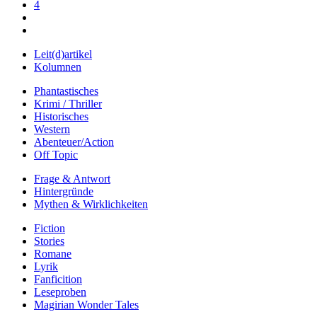
4
Leit(d)artikel
Kolumnen
Phantastisches
Krimi / Thriller
Historisches
Western
Abenteuer/Action
Off Topic
Frage & Antwort
Hintergründe
Mythen & Wirklichkeiten
Fiction
Stories
Romane
Lyrik
Fanficition
Leseproben
Magirian Wonder Tales