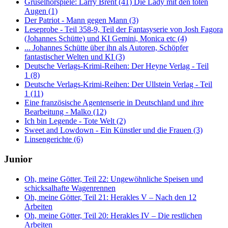
Gruselhörspiele: Larry Brent (41) Die Lady mit den toten
Augen (1)
Der Patriot - Mann gegen Mann (3)
Leseprobe - Teil 358-9, Teil der Fantasyserie von Josh Fagora
(Johannes Schütte) und KI Gemini, Monica etc (4)
... Johannes Schütte über ihn als Autoren, Schöpfer
fantastischer Welten und KI (3)
Deutsche Verlags-Krimi-Reihen: Der Heyne Verlag - Teil
1 (8)
Deutsche Verlags-Krimi-Reihen: Der Ullstein Verlag - Teil
1 (11)
Eine französische Agentenserie in Deutschland und ihre
Bearbeitung - Malko (12)
Ich bin Legende - Tote Welt (2)
Sweet and Lowdown - Ein Künstler und die Frauen (3)
Linsengerichte (6)
Junior
Oh, meine Götter, Teil 22: Ungewöhnliche Speisen und
schicksalhafte Wagenrennen
Oh, meine Götter, Teil 21: Herakles V – Nach den 12
Arbeiten
Oh, meine Götter, Teil 20: Herakles IV – Die restlichen
Arbeiten