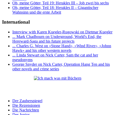
Oh, meine Götter, Teil 19: Herakles III – Job zwei bis sechs
Oh, meine Götter, Teil 18: Herakles II – Gigantischer
Wahnsinn und die erste Arbeit
International
Interview with Karen Kuegler-Rugowski on Dietmar Kuegler
... Mark Chadbourn on Underground, World's End, the
Hereward-Saga and his future projects
... Charles G. West on »Stone Hand«, »Wind River«, »Johnn
Hawk« and his other western novels
... Linda Stewart on Nick Carter, Sam the cat and her
pseudonyms
George Snyder on Nick Carter, Operation Hang Ten and his
other novels and crime series
Der Zauberspiegel
Die Rezensionen
Die Nachrichten
Der Junior