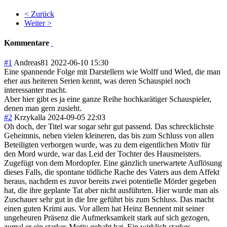
< Zurück
Weiter >
Kommentare
#1
Andreas81
2022-06-10 15:30
Eine spannende Folge mit Darstellern wie Wolff und Wied, die man
eher aus heiteren Serien kennt, was deren Schauspiel noch
interessanter macht.
Aber hier gibt es ja eine ganze Reihe hochkarätiger Schauspieler,
denen man gern zusieht.
#2
Krzykalla
2024-09-05 22:03
Oh doch, der Titel war sogar sehr gut passend. Das schrecklichste
Geheimnis, neben vielen kleineren, das bis zum Schluss von allen
Beteiligten verborgen wurde, was zu dem eigentlichen Motiv für
den Mord wurde, war das Leid der Tochter des Hausmeisters.
Zugefügt von dem Mordopfer. Eine gänzlich unerwartete Auflösung
dieses Falls, die spontane tödliche Rache des Vaters aus dem Affekt
heraus, nachdem es zuvor bereits zwei potentielle Mörder gegeben
hat, die ihre geplante Tat aber nicht ausführten. Hier wurde man als
Zuschauer sehr gut in die Irre geführt bis zum Schluss. Das macht
einen guten Krimi aus. Vor allem hat Heinz Bennent mit seiner
ungeheuren Präsenz die Aufmerksamkeit stark auf sich gezogen,
zumal er ein starkes Motiv gehabt hat. Ein wirklich starkes