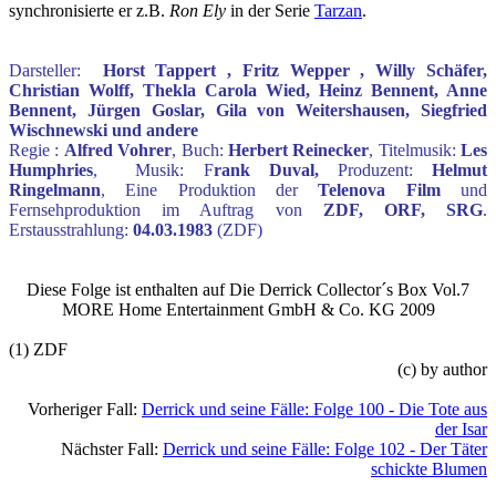
synchronisierte er z.B.
Ron Ely
in der Serie
Tarzan
.
Darsteller:
Horst Tappert , Fritz Wepper , Willy Schäfer,
Christian Wolff, Thekla Carola Wied, Heinz Bennent, Anne
Bennent, Jürgen Goslar, Gila von Weitershausen, Siegfried
Wischnewski und andere
Regie :
Alfred Vohrer
, Buch:
Herbert Reinecker
, Titelmusik:
Les
Humphries
, Musik: F
rank Duval,
Produzent:
Helmut
Ringelmann
, Eine Produktion der
Telenova Film
und
Fernsehproduktion im Auftrag von
ZDF, ORF, SRG
.
Erstausstrahlung:
04.03.1983
(ZDF)
Diese Folge ist enthalten auf Die Derrick Collector´s Box Vol.7
MORE Home Entertainment GmbH & Co. KG 2009
(1) ZDF
(c) by author
Vorheriger Fall:
Derrick und seine Fälle: Folge 100 - Die Tote aus
der Isar
Nächster Fall:
Derrick und seine Fälle: Folge 102 - Der Täter
schickte Blumen