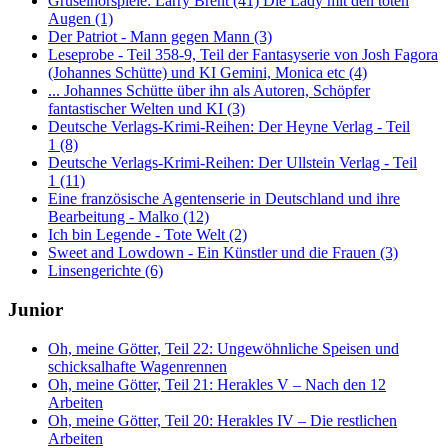
Gruselhörspiele: Larry Brent (41) Die Lady mit den toten
Augen (1)
Der Patriot - Mann gegen Mann (3)
Leseprobe - Teil 358-9, Teil der Fantasyserie von Josh Fagora
(Johannes Schütte) und KI Gemini, Monica etc (4)
... Johannes Schütte über ihn als Autoren, Schöpfer
fantastischer Welten und KI (3)
Deutsche Verlags-Krimi-Reihen: Der Heyne Verlag - Teil
1 (8)
Deutsche Verlags-Krimi-Reihen: Der Ullstein Verlag - Teil
1 (11)
Eine französische Agentenserie in Deutschland und ihre
Bearbeitung - Malko (12)
Ich bin Legende - Tote Welt (2)
Sweet and Lowdown - Ein Künstler und die Frauen (3)
Linsengerichte (6)
Junior
Oh, meine Götter, Teil 22: Ungewöhnliche Speisen und
schicksalhafte Wagenrennen
Oh, meine Götter, Teil 21: Herakles V – Nach den 12
Arbeiten
Oh, meine Götter, Teil 20: Herakles IV – Die restlichen
Arbeiten