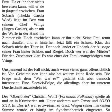
Frau. Da er ihr aber nichts
beweisen kann, will er sie
in flagrati
erwischen. Frau
Sobach (Thekla Carola
Wied) liegt im Bett von
seinem Chef Vrings
(Jürgen Goslar), als er mit
der Waffe in der Hand ins
Zimmer eilt. Doch erschießen kann er ihn nicht. Seine Frau rennt
nach draußen und er hinterher. Jetzt fällt ein Schuss. Klar, das
Sobach nicht der Täter ist. Dennoch landet er Undank der Aussage
seiner Frau hinter Schloss und Riegel. Doch wer war der Mörder?
Für den Zuschauer klar: Es war einer der Familienangehörigen von
Vrings.
Unspannend ist der Fall nicht, auch wenn vieles ganz offensichtlich
ist. Von Geheimnissen kann also bei weitem keine Rede sein. Die
Frage nach dem "Wer war es?" gestaltet sich aber dennoch
interessant. Eine
Derrick-
Folge, die allerdings eher im unterem
Durchschnitt anzusiedeln ist.
Der "Oberförster" Christian Wolff (
Forsthaus Falkenau
) spielte ab
und an in Krimiserien mit. Unter anderem auch
Tatort
und
SOKO
5113
. Im
Derrick
war er zweimal zu Gast. Wegen seiner markanten
Stimme wurde er häufig im Synchronbereich eingesetzt. So