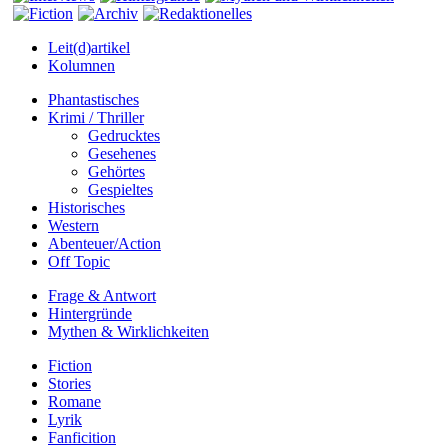
Leit(d)artikel
Kolumnen
Phantastisches
Krimi / Thriller
Gedrucktes
Gesehenes
Gehörtes
Gespieltes
Historisches
Western
Abenteuer/Action
Off Topic
Frage & Antwort
Hintergründe
Mythen & Wirklichkeiten
Fiction
Stories
Romane
Lyrik
Fanficition