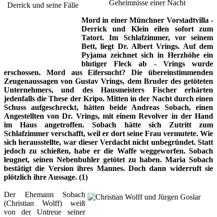
Geheimnisse einer Nacht
Mord in einer Münchner Vorstadtvilla -
Derrick und Klein eilen sofort zum
Tatort. Im Schlafzimmer, vor seinem
Bett, liegt Dr. Albert Vrings. Auf dem
Pyjama zeichnet sich in Herzhöhe ein
blutiger Fleck ab - Vrings wurde
erschossen. Mord aus Eifersucht? Die übereinstimmenden
Zeugenaussagen von Gustav Vrings, dem Bruder des getöteten
Unternehmers, und des Hausmeisters Fischer erhärten
jedenfalls die These der Kripo. Mitten in der Nacht durch einen
Schuss aufgeschreckt, hätten beide Andreas Sobach, einen
Angestellten von Dr. Vrings, mit einem Revolver in der Hand
im Haus angetroffen. Sobach hätte sich Zutritt zum
Schlafzimmer verschafft, weil er dort seine Frau vermutete. Wie
sich herausstellte, war dieser Verdacht nicht unbegründet. Statt
jedoch zu schießen, habe er die Waffe weggeworfen. Sobach
leugnet, seinen Nebenbuhler getötet zu haben. Maria Sobach
bestätigt die Version ihres Mannes. Doch dann widerruft sie
plötzlich ihre Aussage. (1)
Der Ehemann Sobach
(Christian Wolff) weiß
von der Untreue seiner