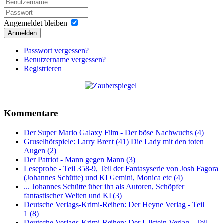
Angemeldet bleiben
Anmelden
Passwort vergessen?
Benutzername vergessen?
Registrieren
Kommentare
Der Super Mario Galaxy Film - Der böse Nachwuchs (4)
Gruselhörspiele: Larry Brent (41) Die Lady mit den toten
Augen (2)
Der Patriot - Mann gegen Mann (3)
Leseprobe - Teil 358-9, Teil der Fantasyserie von Josh Fagora
(Johannes Schütte) und KI Gemini, Monica etc (4)
... Johannes Schütte über ihn als Autoren, Schöpfer
fantastischer Welten und KI (3)
Deutsche Verlags-Krimi-Reihen: Der Heyne Verlag - Teil
1 (8)
Deutsche Verlags-Krimi-Reihen: Der Ullstein Verlag - Teil