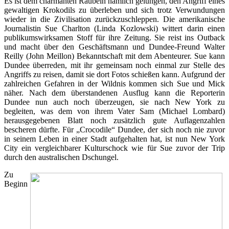
Es ist dem charmanten Raubein nämlich gelungen, den Angriff eines
gewaltigen Krokodils zu überleben und sich trotz Verwundungen
wieder in die Zivilisation zurückzuschleppen. Die amerikanische
Journalistin Sue Charlton (Linda Kozlowski) wittert darin einen
publikumswirksamen Stoff für ihre Zeitung. Sie reist ins Outback
und macht über den Geschäftsmann und Dundee-Freund Walter
Reilly (John Meillon) Bekanntschaft mit dem Abenteurer. Sue kann
Dundee überreden, mit ihr gemeinsam noch einmal zur Stelle des
Angriffs zu reisen, damit sie dort Fotos schießen kann. Aufgrund der
zahlreichen Gefahren in der Wildnis kommen sich Sue und Mick
näher. Nach dem überstandenen Ausflug kann die Reporterin
Dundee nun auch noch überzeugen, sie nach New York zu
begleiten, was dem von ihrem Vater Sam (Michael Lombard)
herausgegebenen Blatt noch zusätzlich gute Auflagenzahlen
bescheren dürfte. Für „Crocodile“ Dundee, der sich noch nie zuvor
in seinem Leben in einer Stadt aufgehalten hat, ist nun New York
City ein vergleichbarer Kulturschock wie für Sue zuvor der Trip
durch den australischen Dschungel.
Zu
Beginn