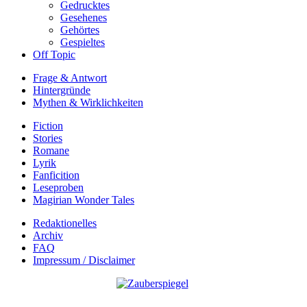
Gedrucktes
Gesehenes
Gehörtes
Gespieltes
Off Topic
Frage & Antwort
Hintergründe
Mythen & Wirklichkeiten
Fiction
Stories
Romane
Lyrik
Fanficition
Leseproben
Magirian Wonder Tales
Redaktionelles
Archiv
FAQ
Impressum / Disclaimer