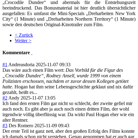
„Crocodile Dundee“ und abermals für die Entstehungszeit
beeindruckend. Das Bonusmaterial ist hier deutlich übersichtlicher
ausgefallen: Es umfasst die Mini-Specials „Dreharbeiten New York
City“ (1 Minute) und „Dreharbeiten Northern Territory“ (1 Minute)
sowie den deutschen Original-Kinotrailer zum Film.
< Zurück
Weiter >
Kommentare
#1
Andreasdoria
2025-11-07 09:33
Das wäre auch einen Film wert:
Das Vorbild für die Figur des
„Crocodile Dundee“, Rodney Ansell, wurde 1999 von einem
Polizisten erschossen, nachdem er zuvor dessen Kollegen getötet
hatte
. Hogan hat ihm seine Lebensgeschichte geklaut und nix dafür
gezahlt, heißt es...
#2
Andy
2025-11-07 13:05
Ich fand den ersten Film gar nicht so schlecht, der zweite gefiel mir
auch noch. Es gibt aber ja auch noch einen dritten Film, der wohl
irgendwie völlig überflüssig war. Da wirkt Paul Hogan eher wie ein
alter Rentner.
#3
Des Romero
2025-11-09 09:43
Der erste Teil ist ganz nett, aber den großen Erfolg des Films konnte
ich damals schon nicht verstehen. Genau genommen hat er auch gar