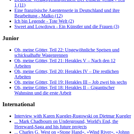
1 (11)
Eine französische Agentenserie in Deutschland und ihre
Bearbeitung - Malko (12)
Ich bin Legende - Tote Welt (2)
Sweet and Lowdown - Ein Künstler und die Frauen (3)
Junior
Oh, meine Götter, Teil 22: Ungewöhnliche Speisen und
schicksalhafte Wagenrennen
Oh, meine Götter, Teil 21: Herakles V – Nach den 12
Arbeiten
Oh, meine Götter, Teil 20: Herakles IV – Die restlichen
Arbeiten
Oh, meine Götter, Teil 19: Herakles III – Job zwei bis sechs
Oh, meine Götter, Teil 18: Herakles II – Gigantischer
Wahnsinn und die erste Arbeit
International
Interview with Karen Kuegler-Rugowski on Dietmar Kuegler
... Mark Chadbourn on Underground, World's End, the
Hereward-Saga and his future projects
... Charles G. West on »Stone Hand«, »Wind River«, »Johnn