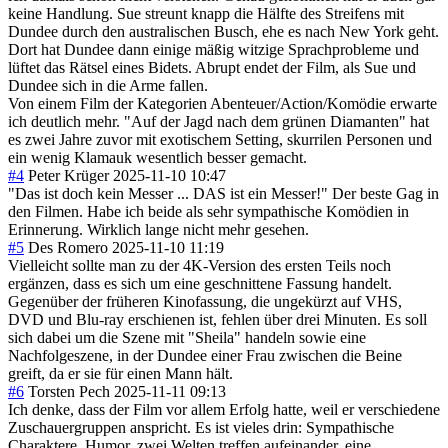
keine Handlung. Sue streunt knapp die Hälfte des Streifens mit
Dundee durch den australischen Busch, ehe es nach New York geht.
Dort hat Dundee dann einige mäßig witzige Sprachprobleme und
lüftet das Rätsel eines Bidets. Abrupt endet der Film, als Sue und
Dundee sich in die Arme fallen.
Von einem Film der Kategorien Abenteuer/Action/Komödie erwarte
ich deutlich mehr. "Auf der Jagd nach dem grünen Diamanten" hat
es zwei Jahre zuvor mit exotischem Setting, skurrilen Personen und
ein wenig Klamauk wesentlich besser gemacht.
#4
Peter Krüger
2025-11-10 10:47
"Das ist doch kein Messer ... DAS ist ein Messer!" Der beste Gag in
den Filmen. Habe ich beide als sehr sympathische Komödien in
Erinnerung. Wirklich lange nicht mehr gesehen.
#5
Des Romero
2025-11-10 11:19
Vielleicht sollte man zu der 4K-Version des ersten Teils noch
ergänzen, dass es sich um eine geschnittene Fassung handelt.
Gegenüber der früheren Kinofassung, die ungekürzt auf VHS,
DVD und Blu-ray erschienen ist, fehlen über drei Minuten. Es soll
sich dabei um die Szene mit "Sheila" handeln sowie eine
Nachfolgeszene, in der Dundee einer Frau zwischen die Beine
greift, da er sie für einen Mann hält.
#6
Torsten Pech
2025-11-11 09:13
Ich denke, dass der Film vor allem Erfolg hatte, weil er verschiedene
Zuschauergruppen anspricht. Es ist vieles drin: Sympathische
Charaktere, Humor, zwei Welten treffen aufeinander, eine