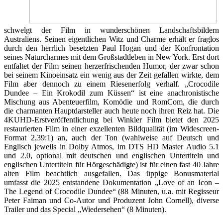
schwelgt der Film in wunderschönen Landschaftsbildern
Australiens. Seinen eigentlichen Witz und Charme erhält er fraglos
durch den herrlich besetzten Paul Hogan und der Konfrontation
seines Naturcharmes mit dem Großstadtleben in New York. Erst dort
entfaltet der Film seinen herzerfrischenden Humor, der zwar schon
bei seinem Kinoeinsatz ein wenig aus der Zeit gefallen wirkte, dem
Film aber dennoch zu einem Riesenerfolg verhalf. „Crocodile
Dundee – Ein Krokodil zum Küssen“ ist eine anachronistische
Mischung aus Abenteuerfilm, Komödie und RomCom, die durch
die charmanten Hauptdarsteller auch heute noch ihren Reiz hat. Die
4KUHD-Erstveröffentlichung bei Winkler Film bietet den 2025
restaurierten Film in einer exzellenten Bildqualität (im Widescreen-
Format 2,39:1) an, auch der Ton (wahlweise auf Deutsch und
Englisch jeweils in Dolby Atmos, im DTS HD Master Audio 5.1
und 2.0, optional mit deutschen und englischen Untertiteln und
englischen Untertiteln für Hörgeschädigte) ist für einen fast 40 Jahre
alten Film beachtlich ausgefallen. Das üppige Bonusmaterial
umfasst die 2025 entstandene Dokumentation „Love of an Icon –
The Legend of Crocodile Dundee“ (88 Minuten, u.a. mit Regisseur
Peter Faiman und Co-Autor und Produzent John Cornell), diverse
Trailer und das Special „Wiedersehen“ (8 Minuten).