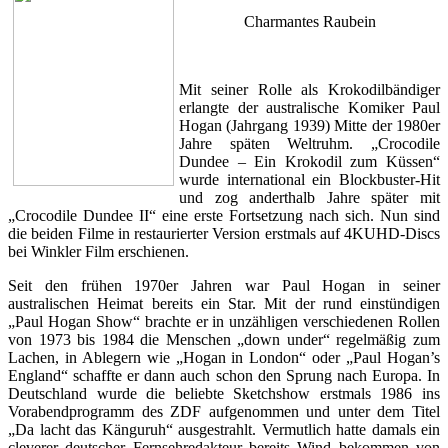
Charmantes Raubein
Mit seiner Rolle als Krokodilbändiger
erlangte der australische Komiker Paul
Hogan (Jahrgang 1939) Mitte der 1980er
Jahre späten Weltruhm. „Crocodile
Dundee – Ein Krokodil zum Küssen“
wurde international ein Blockbuster-Hit
und zog anderthalb Jahre später mit
„Crocodile Dundee II“ eine erste Fortsetzung nach sich. Nun sind
die beiden Filme in restaurierter Version erstmals auf 4KUHD-Discs
bei Winkler Film erschienen.
Seit den frühen 1970er Jahren war Paul Hogan in seiner
australischen Heimat bereits ein Star. Mit der rund einstündigen
„Paul Hogan Show“ brachte er in unzähligen verschiedenen Rollen
von 1973 bis 1984 die Menschen „down under“ regelmäßig zum
Lachen, in Ablegern wie „Hogan in London“ oder „Paul Hogan’s
England“ schaffte er dann auch schon den Sprung nach Europa. In
Deutschland wurde die beliebte Sketchshow erstmals 1986 ins
Vorabendprogramm des ZDF aufgenommen und unter dem Titel
„Da lacht das Känguruh“ ausgestrahlt. Vermutlich hatte damals ein
cleverer deutscher Fernsehredakteur bereits Wind bekommen von