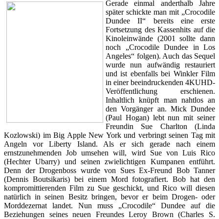
Gerade einmal anderthalb Jahre
später schickte man mit „Crocodile
Dundee II“ bereits eine erste
Fortsetzung des Kassenhits auf die
Kinoleinwände (2001 sollte dann
noch „Crocodile Dundee in Los
Angeles“ folgen). Auch das Sequel
wurde nun aufwändig restauriert
und ist ebenfalls bei Winkler Film
in einer beeindruckenden 4KUHD-
Veröffentlichung erschienen.
Inhaltlich knüpft man nahtlos an
den Vorgänger an. Mick Dundee
(Paul Hogan) lebt nun mit seiner
Freundin Sue Charlton (Linda
Kozlowski) im Big Apple New York und verbringt seinen Tag mit
Angeln vor Liberty Island. Als er sich gerade nach einem
ernstzunehmenden Job umsehen will, wird Sue von Luis Rico
(Hechter Ubarry) und seinen zwielichtigen Kumpanen entführt.
Denn der Drogenboss wurde von Sues Ex-Freund Bob Tanner
(Dennis Boutsikaris) bei einem Mord fotografiert. Bob hat den
kompromittierenden Film zu Sue geschickt, und Rico will diesen
natürlich in seinen Besitz bringen, bevor er beim Drogen- oder
Morddezernat landet. Nun muss „Crocodile“ Dundee auf die
Beziehungen seines neuen Freundes Leroy Brown (Charles S.