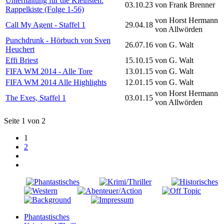
Unterhaltung für die Kleinsten:
03.10.23
von Frank Brenner
Rappelkiste (Folge 1-56)
von Horst Hermann
Call My Agent - Staffel 1
29.04.18
von Allwörden
Punchdrunk - Hörbuch von Sven
26.07.16
von G. Walt
Heuchert
Effi Briest
15.10.15
von G. Walt
FIFA WM 2014 - Alle Tore
13.01.15
von G. Walt
FIFA WM 2014 Alle Highlights
12.01.15
von G. Walt
von Horst Hermann
The Exes, Staffel 1
03.01.15
von Allwörden
Seite 1 von 2
1
2
Phantastisches