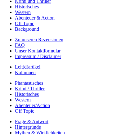
Krimi und Thriller
Historisches
Western
Abenteuer & Action
Off Topic
Background
Zu unseren Rezensionen
FAQ
Unser Kontaktformular
Impressum / Disclaimer
Leit(d)artikel
Kolumnen
Phantastisches
Krimi / Thriller
Historisches
Western
Abenteuer/Action
Off Topic
Frage & Antwort
Hintergründe
Mythen & Wirklichkeiten