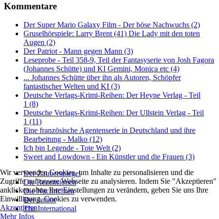
Kommentare
Der Super Mario Galaxy Film - Der böse Nachwuchs (2)
Gruselhörspiele: Larry Brent (41) Die Lady mit den toten
Augen (2)
Der Patriot - Mann gegen Mann (3)
Leseprobe - Teil 358-9, Teil der Fantasyserie von Josh Fagora
(Johannes Schütte) und KI Gemini, Monica etc (4)
... Johannes Schütte über ihn als Autoren, Schöpfer
fantastischer Welten und KI (3)
Deutsche Verlags-Krimi-Reihen: Der Heyne Verlag - Teil
1 (8)
Deutsche Verlags-Krimi-Reihen: Der Ullstein Verlag - Teil
1 (11)
Eine französische Agentenserie in Deutschland und ihre
Bearbeitung - Malko (12)
Ich bin Legende - Tote Welt (2)
Sweet and Lowdown - Ein Künstler und die Frauen (3)
Wir verwenden Cookies, um Inhalte zu personalisieren und die
Der Zauberspiegel
Zugriffe auf unsere Webseite zu analysieren. Indem Sie "Akzeptieren"
Die Rezensionen
anklicken ohne Ihre Einstellungen zu verändern, geben Sie uns Ihre
Die Nachrichten
Einwilligung, Cookies zu verwenden.
Der Junior
Akzeptieren
The International
Mehr Infos