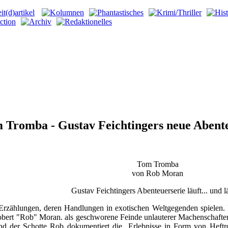
 Tromba - Gustav Feichtingers neue Abent
Tom Tromba
von Rob Moran
Gustav Feichtingers Abenteuerserie läuft... und lä
ählungen, deren Handlungen in exotischen Weltgegenden spielen. Pr
bert "Rob" Moran. als geschworene Feinde unlauterer Machenschaften
 und der Schotte Rob dokumentiert die Erlebnisse in Form von Hef