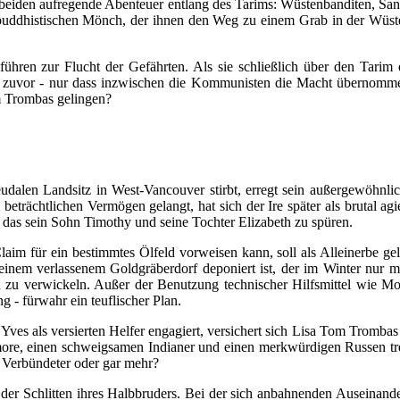
e beiden aufregende Abenteuer entlang des Tarims: Wüstenbanditen, 
 buddhistischen Mönch, der ihnen den Weg zu einem Grab in der Wüste
 führen zur Flucht der Gefährten. Als sie schließlich über den Tari
te zuvor - nur dass inzwischen die Kommunisten die Macht übernomme
m Trombas gelingen?
dalen Landsitz in West-Vancouver stirbt, erregt sein außergewöhnlich
beträchtlichen Vermögen gelangt, hat sich der Ire später als brutal a
s sein Sohn Timothy und seine Tochter Elizabeth zu spüren.
m für ein bestimmtes Ölfeld vorweisen kann, soll als Alleinerbe gelt
inem verlassenem Goldgräberdorf deponiert ist, der im Winter nur mitte
 zu verwickeln. Außer der Benutzung technischer Hilfsmittel wie Motor
g - fürwahr ein teuflischer Plan.
Yves als versierten Helfer engagiert, versichert sich Lisa Tom Tromb
amore, einen schweigsamen Indianer und einen merkwürdigen Russen treff
n Verbündeter oder gar mehr?
der Schlitten ihres Halbbruders. Bei der sich anbahnenden Auseinand