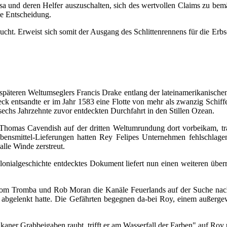
Lisa und deren Helfer auszuschalten, sich des wertvollen Claims zu b
die Entscheidung.
taucht. Erweist sich somit der Ausgang des Schlittenrennens für die Erb
päteren Weltumseglers Francis Drake entlang der lateinamerikanischen
k entsandte er im Jahr 1583 eine Flotte von mehr als zwanzig Schiffe
echs Jahrzehnte zuvor entdeckten Durchfahrt in den Stillen Ozean.
Thomas Cavendish auf der dritten Weltumrundung dort vorbeikam, traf
bensmittel-Lieferungen hatten Rey Felipes Unternehmen fehlschlage
alle Winde zerstreut.
olonialgeschichte entdecktes Dokument liefert nun einen weiteren übe
Tom Tromba und Rob Moran die Kanäle Feuerlands auf der Suche nach 
 abgelenkt hatte. Die Gefährten begegnen da-bei Roy, einem außergew
aner Grabbeigaben raubt, trifft er am Wasserfall der Farben" auf Roy 