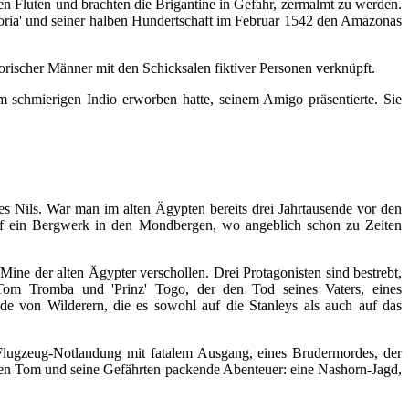
en Fluten und brachten die Brigantine in Gefahr, zermalmt zu werden.
ictoria' und seiner halben Hundertschaft im Februar 1542 den Amazonas
rischer Männer mit den Schicksalen fiktiver Personen verknüpft.
m schmierigen Indio erworben hatte, seinem Amigo präsentierte. Sie
des Nils. War man im alten Ägypten bereits drei Jahrtausende vor den
uf ein Bergwerk in den Mondbergen, wo angeblich schon zu Zeiten
ine der alten Ägypter verschollen. Drei Protagonisten sind bestrebt,
r Tom Tromba und 'Prinz' Togo, der den Tod seines Vaters, eines
nde von Wilderern, die es sowohl auf die Stanleys als auch auf das
er Flugzeug-Notlandung mit fatalem Ausgang, eines Brudermordes, der
ben Tom und seine Gefährten packende Abenteuer: eine Nashorn-Jagd,