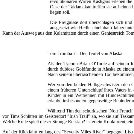
revolutionären Wirren Kashgars erleben di
Oase der Taklamakan treffen sie auf einen
liegen soll.
Die Ereignisse dort überschlagen sich und
ausgesetzt wie Hedin eineinhalb Jahrzehn
Kann der Ausweg aus den Kalamitäten durch einen Geniestreich To
Tom Tromba 7 - Der Teufel von Alaska
Als der Tycoon Brian O'Toole auf seinem feu
durch dubiose Goldfunde in Alaska zu einem 
Nach seinem überraschenden Tod bekommen da
Wer von den beiden Halbgeschwistern den Clai
einem früheren Unterschlupf ihres Vaters in e
Kinder in ein Wettrennen mit Hundeschlitten
erlaubt, insbesondere gegenseitige Behinderun
Während Tim den schurkischen 'Noir French' 
vor Tims Schlitten im Geisterdorf "Irish Trail" an, wo sie auf Task
Welche Rolle spielt dieser Strange Russian? Ist er ein Konkurrent, ei
Auf der Rückfahrt entlang des "Seventy Miles River" begegnet Lisa 