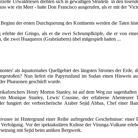
zelte Urwaldriesen drehten sich in gewaltigen Strudeln in den tosend
luss wie ein Meer - hatte Don Francisco ausgerufen, als er mit der 'V
Beginn der ersten Durchquerung des Kontinents werden die Taten histo
erlebte der Gringo, als er die zwei Schrumpfköpfe, die er von eine
 die zwei Huaqueros (Grabräubern) übel mitgespielt hatten ...
 montes' als äquatornahes Quellgebiet des längsten Stromes der Erde, 
rgestoßen? Nun liefert ein Papyrusfund im Sudan einen Hinweis a
der Pharaonen geschürft wurde.
ikaforschers Henry Morton Stanley, ist auf dem Weg zur sagenhaften M
ellerin Monique Stanley, Lewis' Cousine, der erfahrene Abenteure
ler fungiert der verbrecherische Araber Sejid Abbas, Chef einer Ba
e Kivusee ist Hintergrund einer Reihe aufregender Geschehnisse: ein
 Verfolgung. Vor der spektakulären Kulisse der Virunga-Vulkane erle
rsetzung mit Sejid beim antiken Bergwerk.