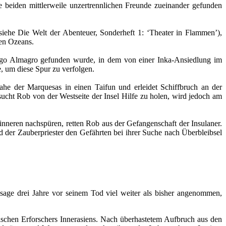
beiden mittlerweile unzertrennlichen Freunde zueinander gefunden
(siehe Die Welt der Abenteuer, Sonderheft 1: ‘Theater in Flammen’),
len Ozeans.
ego Almagro gefunden wurde, in dem von einer Inka-Ansiedlung im
, um diese Spur zu verfolgen.
ahe der Marquesas in einen Taifun und erleidet Schiffbruch an der
ucht Rob von der Westseite der Insel Hilfe zu holen, wird jedoch am
inneren nachspüren, retten Rob aus der Gefangenschaft der Insulaner.
er Zauberpriester den Gefährten bei ihrer Suche nach Überbleibsel
age drei Jahre vor seinem Tod viel weiter als bisher angenommen,
hen Erforschers Innerasiens. Nach überhastetem Aufbruch aus den