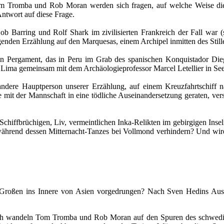
m Tromba und Rob Moran werden sich fragen, auf welche Weise die 
Antwort auf diese Frage.
Bob Barring und Rolf Shark im zivilisierten Frankreich der Fall war 
egenden Erzählung auf den Marquesas, einem Archipel inmitten des Stil
in Pergament, das in Peru im Grab des spanischen Konquistador Di
 Lima gemeinsam mit dem Archäologieprofessor Marcel Letellier in See
andere Hauptperson unserer Erzählung, auf einem Kreuzfahrtschiff n
mit der Mannschaft in eine tödliche Auseinandersetzung geraten, vers
Schiffbrüchigen, Liv, vermeintlichen Inka-Relikten im gebirgigen Insel
rend dessen Mitternacht-Tanzes bei Vollmond verhindern? Und wird d
 Großen ins Innere von Asien vorgedrungen? Nach Sven Hedins Auss
sh wandeln Tom Tromba und Rob Moran auf den Spuren des schwedisc