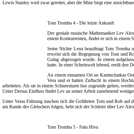
Lewis Stanley wird zwar gerettet, aber die Mine birgt eine unsichtbare 
Tom Tromba 4 - Die letzte Ankunft
Der geniale russische Mathematiker Lev Alex
einem Konkurrenten, findet er sich in einem 
Seine Nichte Lena beauftragt Tom Tromba u
erweist sich die Begegnung von Tom und Rob 
Gulag abgezogen wurde. In einem aufgelassen
hatte. In einer Scheinwelt lebend, ereilt den 
An einem einsamen Ort an Kamtschatkas Ostküs
Vera und er hatten Zuflucht in einem Hocht
arbeiteten. Als sie in einem Schneesturm fast zugrunde gehen, werde
Unter Dersus Einfluss findet Lev an seiner Arbeit zunehmend weniger 
Unter Veras Führung machen sich die Gefährten Tom und Rob auf den W
am Rande des Gletschers folgen, hebt sich der Schleier über Lev Alexe
Tom Tromba 5 - Fatu Hiva