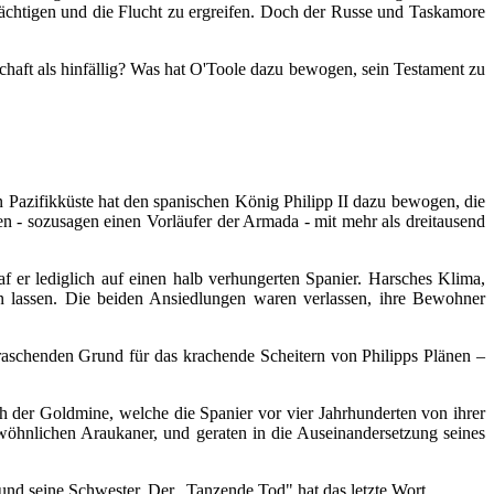
emächtigen und die Flucht zu ergreifen. Doch der Russe und Taskamore
schaft als hinfällig? Was hat O'Toole dazu bewogen, sein Testament zu
 Pazifikküste hat den spanischen König Philipp II dazu bewogen, die
n - sozusagen einen Vorläufer der Armada - mit mehr als dreitausend
 er lediglich auf einen halb verhungerten Spanier. Harsches Klima,
n lassen. Die beiden Ansiedlungen waren verlassen, ihre Bewohner
rraschenden Grund für das krachende Scheitern von Philipps Plänen –
der Goldmine, welche die Spanier vor vier Jahrhunderten von ihrer
öhnlichen Araukaner, und geraten in die Auseinandersetzung seines
und seine Schwester. Der „Tanzende Tod" hat das letzte Wort...