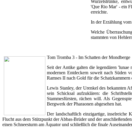
Wurzelstrünke, entwur
'Que Rio Mar' - ein F
erreichte.
In der Erzählung vom 
Welche Überraschung 
stammten von Hehlern,
Tom Tromba 3 - Im Schatten der Mondberge
Seit der Antike galten die legendären 'lunae
modernen Entdeckern soweit nach Süden vo
Ramses II nach Gold für die Schatzkammern 
Lewis Stanley, der Urenkel des bekannten Afr
sein Schicksal aufzuklären: die Schriftst
Stammesfürsten, rächen will. Als Gegenspie
Bergwerk der Pharaonen abgesehen hat.
Der landschaftlich einzigartige, inselreich
Flucht aus dem Stützpunkt der Abbas-Brüder und der anschließenden
einen Schneesturm am Äquator und schließlich die finale Auseinande