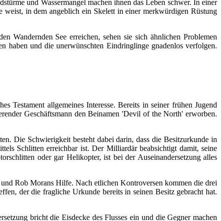
Sandstürme und Wassermangel machen ihnen das Leben schwer.
In einer
 weist, in dem angeblich ein Skelett in einer merkwürdigen Rüstung
m den Wandernden See erreichen, sehen sie sich ähnlichen Problemen
n haben und die unerwünschten Eindringlinge gnadenlos verfolgen.
es Testament allgemeines Interesse. Bereits in seiner frühen Jugend
gierender Geschäftsmann den Beinamen 'Devil of the North' erworben.
en. Die Schwierigkeit besteht dabei darin, dass die Besitzurkunde in
ls Schlitten erreichbar ist. Der Milliardär beabsichtigt damit, seine
schlitten oder gar Helikopter, ist bei der Auseinandersetzung alles
as und Rob Morans Hilfe. Nach etlichen Kontroversen kommen die drei
en, der die fragliche Urkunde bereits in seinen Besitz gebracht hat.
ersetzung bricht die Eisdecke des Flusses ein und die Gegner machen