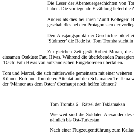
Die Leser der Abenteuergeschichten von To
haben. Die vorliegende Erzählung liefert die 
Anders als dies bei ihren ‘Zunft-Kollegen’ 
geschah dies bei den Protagonisten der vorli
Den Ausgangspunkt der Geschichte bildet e
‘Südmeer’ die Rede ist. Tom Tromba sticht in
Zur gleichen Zeit gerät Robert Moran, die 
einsamen Ostküste Fatu Hivas. Während die überlebenden Passagiere 
‘Dach’ Fatu Hivas von aufständischen Eingeborenen überfallen.
Tom und Marcel, die sich mittlerweile gemeinsam mit einer weiteren 
Können Rob und Tom deren Attentat auf den Schamanen Te Tetua wäh
der ‘Männer aus dem Osten’ überhaupt noch helfen können?
Tom Tromba 6 - Rätsel der Taklamakan
Wie weit sind die Soldaten Alexander des
nämlich bis Ost-Turkestan.
Nach einer Flugzeugentführung zum Kaila