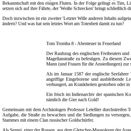
Bekanntschaft mit den eisigen Fluten. In der Folge gelingt es Tim, 
setzen sich auf ihre Fährte, der 'Weiße Schrecken' bringt schließlich 
Doch inzwischen ist ein zweiter 'Letzter Wille anderen Inhalts aufge
ändern? Und was hat sein letztes Wort am Totenbett damit zu tun?
Tom Tromba 8 - Abenteuer in Feuerland
Der Raubzug des englischen Freibeuters und s
Magellanstraße zu befestigen. Zu diesem Zwec
Mann (und Frauen für die Ansiedlungen) zur s
Als im Januar 1587 der englische Seefahrer 
angriffige Eingeborene und ausbleibende Le
verhungert, an Krankheiten gestorben oder in 
Ein frisch im Indienarchiv der spanischen K
nämlich die Gier nach Gold!
Gemeinsam mit dem Archäologen Professor Letellier durchstreifen 
Aufgabe, die Straße zu bewachen und die Siedlungen zu versorgen,
Stammes mit einem Clan russischer Goldschürfer.
Als Sergej, einer der Russen, aus dem Gletscher-Mausoleum der Arauk