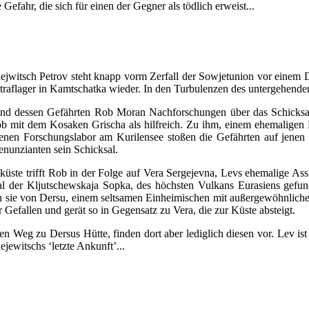
Gefahr, die sich für einen der Gegner als tödlich erweist...
ejwitsch Petrov steht knapp vorm Zerfall der Sowjetunion vor einem 
Straflager in Kamtschatka wieder. In den Turbulenzen des untergehende
nd dessen Gefährten Rob Moran Nachforschungen über das Schicksal 
mit dem Kosaken Grischa als hilfreich. Zu ihm, einem ehemaligen La
en Forschungslabor am Kurilensee stoßen die Gefährten auf jenen Mit
Denunzianten sein Schicksal.
te trifft Rob in der Folge auf Vera Sergejevna, Levs ehemalige Assis
al der Kljutschewskaja Sopka, des höchsten Vulkans Eurasiens gefun
n sie von Dersu, einem seltsamen Einheimischen mit außergewöhnlichen
Gefallen und gerät so in Gegensatz zu Vera, die zur Küste absteigt.
eg zu Dersus Hütte, finden dort aber lediglich diesen vor. Lev ist a
jewitschs ‘letzte Ankunft’...