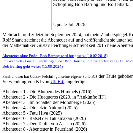
Schöpfung Bob Barring und Rolf Shark.
Update Juli 2026
Mehrfach, und zuletzt im September 2024, hat mein Zauberspiegel-K
Rolf Shark zeichnet die Abenteuer auf und veröffentlicht sie unter
der Mathematiker
Gustav Feichtinger
schreibt seit 2015 neue Abenteue
Abenteuer ohne Ende - Bob Barring wird fortgesetzt (10.02.2018)
Im Gespräch - Gustav Feichtinger über Bob Barring und die Fortsetzung (11.02.2
Bob Barring geht weiter (15.09.2024)
us der Taufe gehobe
Parallel dazu hat Gustav Feichtinger seine eigene Serie a
Verwendung von KI von
Uli Ertl
angefertigt.
Abenteuer 1 - Die Blumen des Himmels (2016)
Abenteuer 2 - Die Huaqueros (2020, in "Ankünfte III")
Abenteuer 3 - Im Schatten der Mondberge (2025)
Abenteuer 4 - Die letzte Ankunft (2025)
Abenteuer 5 - Fatu Hiva (2025)
Abenteuer 6 - Rätsel der Taklamakan (2026)
Abenteuer 7 - Der Teufel von Alaska (2026)
Abenteuer 8 - Abenteuer in Feuerland (2026)