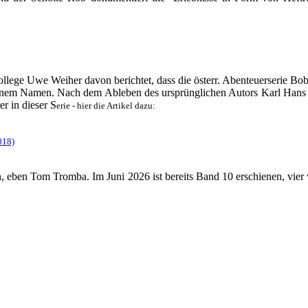
ollege
Uwe Weiher
davon berichtet, dass die österr. Abenteuerserie Bob 
 seinem Namen. Nach dem Ableben des ursprünglichen Autors
Karl Hans
r in dieser S
erie - hier die Artikel dazu:
018)
n, eben
Tom Tromba
. Im Juni 2026 ist bereits Band 10
erschienen, vier 