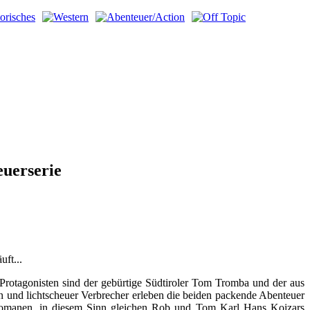
euerserie
uft...
otagonisten sind der gebürtige Südtiroler Tom Tromba und der aus
 und lichtscheuer Verbrecher erleben die beiden packende Abenteuer
tromanen. in diesem Sinn gleichen Rob und Tom Karl Hans Koizars