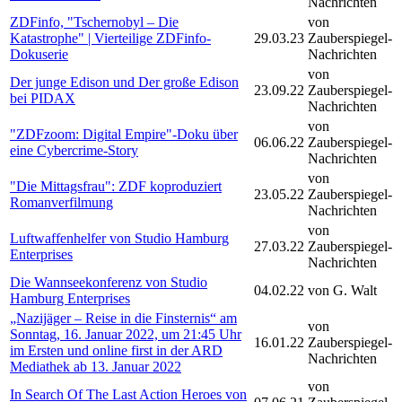
Nachrichten
ZDFinfo, "Tschernobyl – Die
von
Katastrophe" | Vierteilige ZDFinfo-
29.03.23
Zauberspiegel-
Dokuserie
Nachrichten
von
Der junge Edison und Der große Edison
23.09.22
Zauberspiegel-
bei PIDAX
Nachrichten
von
"ZDFzoom: Digital Empire"-Doku über
06.06.22
Zauberspiegel-
eine Cybercrime-Story
Nachrichten
von
"Die Mittagsfrau": ZDF koproduziert
23.05.22
Zauberspiegel-
Romanverfilmung
Nachrichten
von
Luftwaffenhelfer von Studio Hamburg
27.03.22
Zauberspiegel-
Enterprises
Nachrichten
Die Wannseekonferenz von Studio
04.02.22
von G. Walt
Hamburg Enterprises
„Nazijäger – Reise in die Finsternis“ am
von
Sonntag, 16. Januar 2022, um 21:45 Uhr
16.01.22
Zauberspiegel-
im Ersten und online first in der ARD
Nachrichten
Mediathek ab 13. Januar 2022
von
In Search Of The Last Action Heroes von