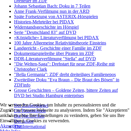
Dreiteiler im ZDF
Johann Sebastian Bach: Doku in 7 Teilen
Anne Frank-Verfilmung nun in der ARD
Späte Fortsetzung von ASTERIX-Hörspielen
Historien-Mehrteiler bei PIDAX
Widerstandsgeschichte im Hörspiel
Serie "Deutschland 83" auf DVD
»Königliche« Literaturverfilmung bei PIDAX
100 Jahre Allgemeine Relativitätstheorie Einsteins
Landgericht - Geschichte einer Familie im ZDF
Dokumentarspielreihe über Piraten im ZDF
DDR-Literaturverfilmung "Stella" auf DVD
"Die Welten-Saga": Drehstart für neue ZDF-Reihe mit
Christopher Clark
"Bella Germania": ZDF dreht dreiteiliges Familienepos
Zweiteilige Doku "Eva Braun – Die Braut des Bösen" in
ZDFinfo
Grosse Geschichten – Goldene Zeiten, bittere Zeiten auf
DVD bei Studio Hamburg enterprises
Wir verwenden Cookies, um Inhalte zu personalisieren und die
Der Zauberspiegel
Zugriffe auf unsere Webseite zu analysieren. Indem Sie "Akzeptieren"
Die Rezensionen
anklicken ohne Ihre Einstellungen zu verändern, geben Sie uns Ihre
Die Nachrichten
Einwilligung, Cookies zu verwenden.
Der Junior
Akzeptieren
The International