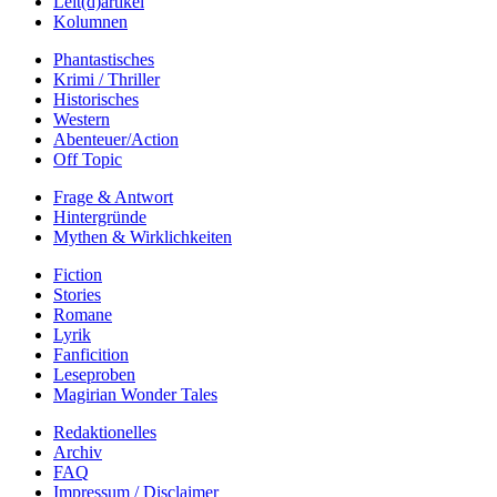
Leit(d)artikel
Kolumnen
Phantastisches
Krimi / Thriller
Historisches
Western
Abenteuer/Action
Off Topic
Frage & Antwort
Hintergründe
Mythen & Wirklichkeiten
Fiction
Stories
Romane
Lyrik
Fanficition
Leseproben
Magirian Wonder Tales
Redaktionelles
Archiv
FAQ
Impressum / Disclaimer