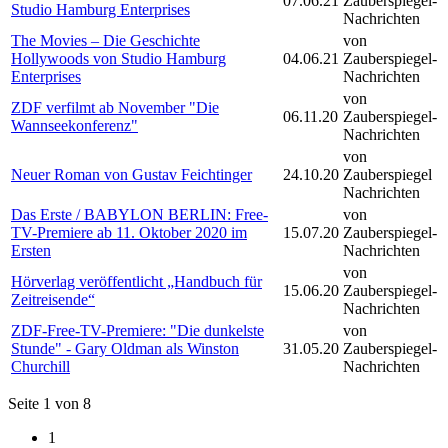
07.06.21
Zauberspiegel-
Studio Hamburg Enterprises
Nachrichten
The Movies – Die Geschichte
von
Hollywoods von Studio Hamburg
04.06.21
Zauberspiegel-
Enterprises
Nachrichten
von
ZDF verfilmt ab November "Die
06.11.20
Zauberspiegel-
Wannseekonferenz"
Nachrichten
von
Neuer Roman von Gustav Feichtinger
24.10.20
Zauberspiegel
Nachrichten
Das Erste / BABYLON BERLIN: Free-
von
TV-Premiere ab 11. Oktober 2020 im
15.07.20
Zauberspiegel-
Ersten
Nachrichten
von
Hörverlag veröffentlicht „Handbuch für
15.06.20
Zauberspiegel-
Zeitreisende“
Nachrichten
ZDF-Free-TV-Premiere: "Die dunkelste
von
Stunde" - Gary Oldman als Winston
31.05.20
Zauberspiegel-
Churchill
Nachrichten
Seite 1 von 8
1