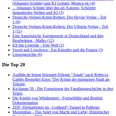
(Johannes Schütte) und KI Gemini, Monica etc (4)
... Johannes Schütte über ihn als Autoren, Schöpfer
fantastischer Welten und KI (3)
Deutsche Verlags-Krimi-Reihen: Der Heyne Verlag - Teil
1 (8)
Deutsche Verlags-Krimi-Reihen: Der Ullstein Verlag - Teil
1 (11)
Eine französische Agentenserie in Deutschland und ihre
Bearbeitung - Malko (12)
Ich bin Legende - Tote Welt (2)
Sweet and Lowdown - Ein Künstler und die Frauen (3)
Linsengerichte (6)
Die Top 20
Audible.de bringt Hörspiel-Trilogie "Jonah" nach Rebecca
Gablés Bestseller-Epos "Der König der purpurnen Stadt als
Trilogie
Ku'damm 59 - Die Fortsetzung der Familiengeschichte in drei
Teilen
Die Kinder von Windermere - Fernsehfilm und Begleit-
Dokumentation
ZDF: Dreharbeiten im „Gotthard“-Tunnel in Pulheim
Maximilian – Das Spiel von Macht und Liebe, Historischer