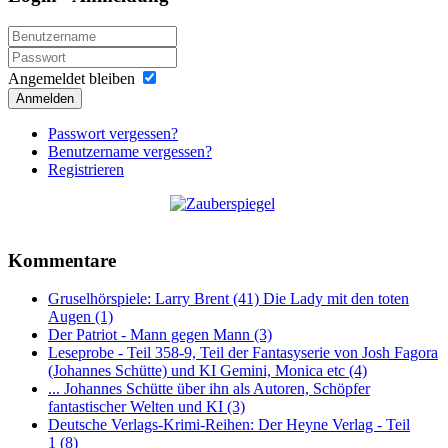
Angemeldet bleiben
Anmelden
Passwort vergessen?
Benutzername vergessen?
Registrieren
Kommentare
Gruselhörspiele: Larry Brent (41) Die Lady mit den toten
Augen (1)
Der Patriot - Mann gegen Mann (3)
Leseprobe - Teil 358-9, Teil der Fantasyserie von Josh Fagora
(Johannes Schütte) und KI Gemini, Monica etc (4)
... Johannes Schütte über ihn als Autoren, Schöpfer
fantastischer Welten und KI (3)
Deutsche Verlags-Krimi-Reihen: Der Heyne Verlag - Teil
1 (8)