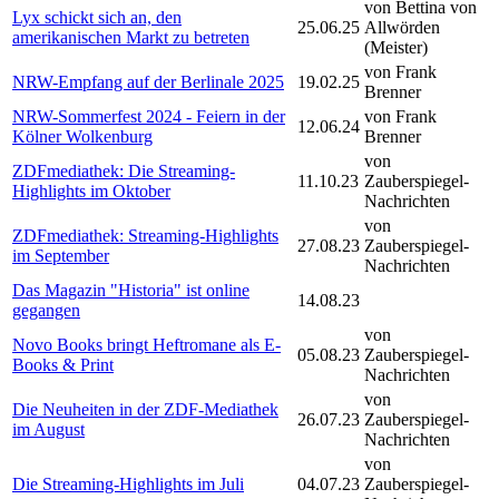
von Bettina von
Lyx schickt sich an, den
25.06.25
Allwörden
amerikanischen Markt zu betreten
(Meister)
von Frank
NRW-Empfang auf der Berlinale 2025
19.02.25
Brenner
NRW-Sommerfest 2024 - Feiern in der
von Frank
12.06.24
Kölner Wolkenburg
Brenner
von
ZDFmediathek: Die Streaming-
11.10.23
Zauberspiegel-
Highlights im Oktober
Nachrichten
von
ZDFmediathek: Streaming-Highlights
27.08.23
Zauberspiegel-
im September
Nachrichten
Das Magazin "Historia" ist online
14.08.23
gegangen
von
Novo Books bringt Heftromane als E-
05.08.23
Zauberspiegel-
Books & Print
Nachrichten
von
Die Neuheiten in der ZDF-Mediathek
26.07.23
Zauberspiegel-
im August
Nachrichten
von
Die Streaming-Highlights im Juli
04.07.23
Zauberspiegel-