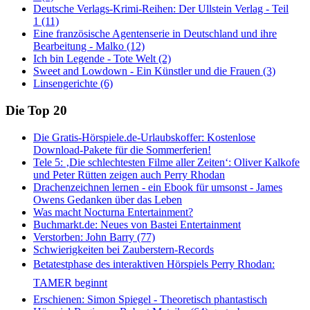
Deutsche Verlags-Krimi-Reihen: Der Ullstein Verlag - Teil
1 (11)
Eine französische Agentenserie in Deutschland und ihre
Bearbeitung - Malko (12)
Ich bin Legende - Tote Welt (2)
Sweet and Lowdown - Ein Künstler und die Frauen (3)
Linsengerichte (6)
Die Top 20
Die Gratis-Hörspiele.de-Urlaubskoffer: Kostenlose
Download-Pakete für die Sommerferien!
Tele 5: ‚Die schlechtesten Filme aller Zeiten‘: Oliver Kalkofe
und Peter Rütten zeigen auch Perry Rhodan
Drachenzeichnen lernen - ein Ebook für umsonst - James
Owens Gedanken über das Leben
Was macht Nocturna Entertainment?
Buchmarkt.de: Neues von Bastei Entertainment
Verstorben: John Barry (77)
Schwierigkeiten bei Zauberstern-Records
Betatestphase des interaktiven Hörspiels Perry Rhodan:
TAMER beginnt
Erschienen: Simon Spiegel - Theoretisch phantastisch