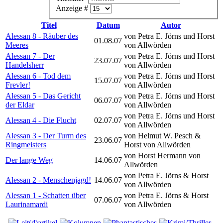
Anzeige #
Titel
Datum
Autor
Alessan 8 - Räuber des
von Petra E. Jörns und Horst
01.08.07
Meeres
von Allwörden
Alessan 7 - Der
von Petra E. Jörns und Horst
23.07.07
Handelsherr
von Allwörden
Alessan 6 - Tod dem
von Petra E. Jörns und Horst
15.07.07
Frevler!
von Allwörden
Alessan 5 - Das Gericht
von Petra E. Jörns und Horst
06.07.07
der Eldar
von Allwörden
von Petra E. Jörns und Horst
Alessan 4 - Die Flucht
02.07.07
von Allwörden
Alessan 3 - Der Turm des
von Helmut W. Pesch &
23.06.07
Ringmeisters
Horst von Allwörden
von Horst Hermann von
Der lange Weg
14.06.07
Allwörden
von Petra E. Jörns & Horst
Alessan 2 - Menschenjagd!
14.06.07
von Allwörden
Alessan 1 - Schatten über
von Petra E. Jörns & Horst
07.06.07
Laurinamardi
von Allwörden