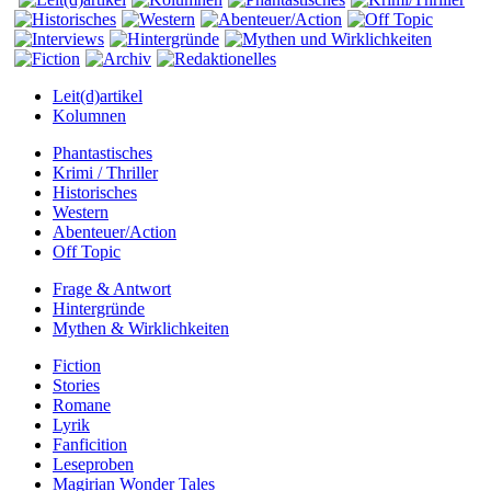
Leit(d)artikel
Kolumnen
Phantastisches
Krimi / Thriller
Historisches
Western
Abenteuer/Action
Off Topic
Frage & Antwort
Hintergründe
Mythen & Wirklichkeiten
Fiction
Stories
Romane
Lyrik
Fanficition
Leseproben
Magirian Wonder Tales