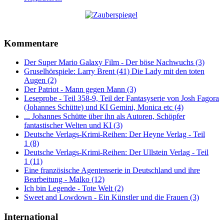
Kommentare
Der Super Mario Galaxy Film - Der böse Nachwuchs (3)
Gruselhörspiele: Larry Brent (41) Die Lady mit den toten
Augen (2)
Der Patriot - Mann gegen Mann (3)
Leseprobe - Teil 358-9, Teil der Fantasyserie von Josh Fagora
(Johannes Schütte) und KI Gemini, Monica etc (4)
... Johannes Schütte über ihn als Autoren, Schöpfer
fantastischer Welten und KI (3)
Deutsche Verlags-Krimi-Reihen: Der Heyne Verlag - Teil
1 (8)
Deutsche Verlags-Krimi-Reihen: Der Ullstein Verlag - Teil
1 (11)
Eine französische Agentenserie in Deutschland und ihre
Bearbeitung - Malko (12)
Ich bin Legende - Tote Welt (2)
Sweet and Lowdown - Ein Künstler und die Frauen (3)
International