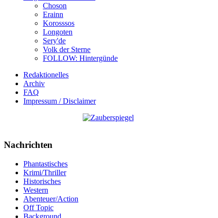
Choson
Erainn
Korosssos
Longoten
Sery'de
Volk der Sterne
FOLLOW: Hintergünde
Redaktionelles
Archiv
FAQ
Impressum / Disclaimer
Nachrichten
Phantastisches
Krimi/Thriller
Historisches
Western
Abenteuer/Action
Off Topic
Background