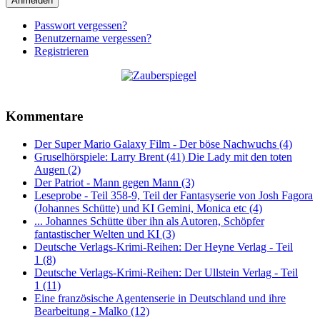
Anmelden
Passwort vergessen?
Benutzername vergessen?
Registrieren
Kommentare
Der Super Mario Galaxy Film - Der böse Nachwuchs (4)
Gruselhörspiele: Larry Brent (41) Die Lady mit den toten
Augen (2)
Der Patriot - Mann gegen Mann (3)
Leseprobe - Teil 358-9, Teil der Fantasyserie von Josh Fagora
(Johannes Schütte) und KI Gemini, Monica etc (4)
... Johannes Schütte über ihn als Autoren, Schöpfer
fantastischer Welten und KI (3)
Deutsche Verlags-Krimi-Reihen: Der Heyne Verlag - Teil
1 (8)
Deutsche Verlags-Krimi-Reihen: Der Ullstein Verlag - Teil
1 (11)
Eine französische Agentenserie in Deutschland und ihre
Bearbeitung - Malko (12)