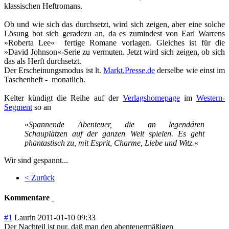
klassischen Heftromans.
Ob und wie sich das durchsetzt, wird sich zeigen, aber eine solche
Lösung bot sich geradezu an, da es zumindest von Earl Warrens
»Roberta Lee« fertige Romane vorlagen. Gleiches ist für die
»David Johnson«-Serie zu vermuten. Jetzt wird sich zeigen, ob sich
das als Herft durchsetzt.
Der Erscheinungsmodus ist lt.
Markt.Presse.de
derselbe wie einst im
Taschenheft - monatlich.
Kelter kündigt die Reihe auf der
Verlagshomepage
im
Western-
Segment
so an
»
Spannende Abenteuer, die an legendären
Schauplätzen auf der ganzen Welt spielen. Es geht
phantastisch zu, mit Esprit, Charme, Liebe und Witz.
«
Wir sind gespannt...
< Zurück
Kommentare
#1
Laurin
2011-01-10 09:33
Der Nachteil ist nur, daß man den abenteuermäßigen