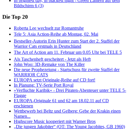
In brightest day, in blackest night - Green Lantern auf dem
Bildschirm 6 (3)
Die Top 20
Roberta Lee wechselt zur Romantruhe
Tele 5: Asia Action-Reihe ab Montag, 02. Mai
Bestseller-Autorin Erin Hunter zum Start der 2. Staffel der
Warrior Cats erstmals in Deutschland
The Art of Action am 11. Februar um 0.05 Uhr bei TELE 5
Als Taschenheft gescheitert - Jetzt als Heft
John Woo: 3D-Remake von The Killer
Die neue Prophezeiung - Startschuss für zweite Staffel der
WARRIOR CATS
EUROPA setzt Originale-Reihe auf CD fort!
In Planung: TV-Serie Port Royal
»Verfluchte Karibik« - Drei Piraten-Abenteuer unter TELE 5-
Flagge
EUROPA-Originale 61 und 62 am 18.02.11 auf CD
erschienen
Wettbewerb bei Beltz und Gelberg: Gebe der Krakin einen
Namen...
Highscore Music kooperiert mit Warner Bros
„Die jungen Jakobiter“ (OT: The Young Jacobites, GB 1960)