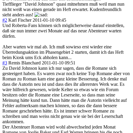
Tiefflieger "David Johnson" quasi mitnehmen muß weil man nun
nicht weiß was einen gerade im Heft erwartet. Kudenfreundlich
sieht anders aus!
#2
Karl Fischer
2011-01-10 09:45
Und Roberta-Fans können sich möglicherweise darauf einstellen,
daß sie nun immer zwei Monate auf das neue Abenteuer warten
dürfen.
Aber warten wir mal ab. Ich muß sowieso erst wieder eine
Überredungsaktion im Phasengebiet 2 starten, damit ich das Heft
beim Kiosk ums Eck abholen kann...
#3
Remis Blanchard
2011-01-10 09:51
Zu David Johnson kann ich nur sagen, dass die Romane sich
gesteeigert haben. Es waren zwar noch keine Top Romane aber von
Roman zu Roman kam eine ganz kleine Besserung. Ich denke mal
dass die Autorin neu ist und dass dies ihr allererstes Werk war. Es
wäre hilfreich gewesen, würde Kelter so etwas wie ein Forum
besitzen oder die Romane eine Leserseite, so dass man seine
Meinung hätte kund tun. Dann hätte man die Autorin vielleicht auf
Fehler aufmerksam machen können, so dass die dann bessere
Romane geschrieben hätte. Es ist immer schwer Romane zu
schreiben und man weiss nicht genau wie sie bei der Leserschaft
ankommen.
Der Abenteuer Roman wird wohl abwechselnd jeden Monat
Romane von Joolie Baker und Earl Warren bringen bis die noch