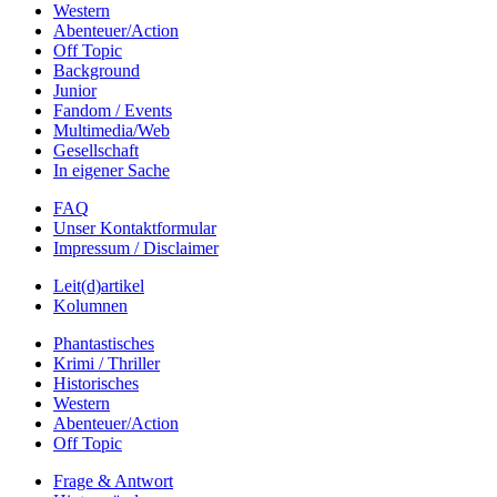
Western
Abenteuer/Action
Off Topic
Background
Junior
Fandom / Events
Multimedia/Web
Gesellschaft
In eigener Sache
FAQ
Unser Kontaktformular
Impressum / Disclaimer
Leit(d)artikel
Kolumnen
Phantastisches
Krimi / Thriller
Historisches
Western
Abenteuer/Action
Off Topic
Frage & Antwort