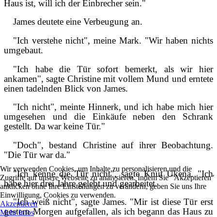
Haus ist, will ich der Einbrecher sein."
James deutete eine Verbeugung an.
"Ich verstehe nicht", meine Mark. "Wir haben nichts
umgebaut.
"Ich habe die Tür sofort bemerkt, als wir hier
ankamen", sagte Christine mit vollem Mund und erntete
einen tadelnden Blick von James.
"Ich nicht", meinte Hinnerk, und ich habe mich hier
umgesehen und die Einkäufe neben den Schrank
gestellt. Da war keine Tür."
"Doch", bestand Christine auf ihrer Beobachtung.
"Die Tür war da."
Wir verwenden Cookies, um Inhalte zu personalisieren und die
"Ich kenne die Tür nicht", sagte Knut Ukena. "Ich
Zugriffe auf unsere Webseite zu analysieren. Indem Sie "Akzeptieren"
habe hier drei Jahre gelebt und gearbeitet.
anklicken ohne Ihre Einstellungen zu verändern, geben Sie uns Ihre
Einwilligung, Cookies zu verwenden.
"Ich weiß nicht", sagte James. "Mir ist diese Tür erst
Akzeptieren
gestern Morgen aufgefallen, als ich begann das Haus zu
Mehr Infos