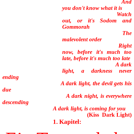
And
you don't know what it is
Watch
out, or it's Sodom and
Gommorah
The
malevolent order
Right
now, before it's much too
late, before it's much too late
A dark
light, a darkness never
ending
A dark light, the devil gets his
due
A dark night, is everywhere
descending
A dark light, is coming for you
(Kiss  Dark Light)
1. Kapitel: