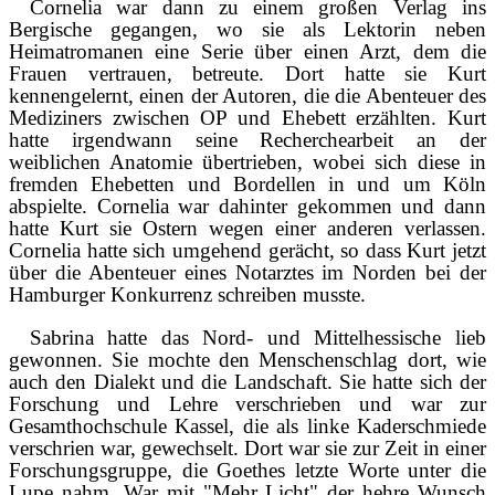
Cornelia war dann zu einem großen Verlag ins
Bergische gegangen, wo sie als Lektorin neben
Heimatromanen eine Serie über einen Arzt, dem die
Frauen vertrauen, betreute. Dort hatte sie Kurt
kennengelernt, einen der Autoren, die die Abenteuer des
Mediziners zwischen OP und Ehebett erzählten. Kurt
hatte irgendwann seine Recherchearbeit an der
weiblichen Anatomie übertrieben, wobei sich diese in
fremden Ehebetten und Bordellen in und um Köln
abspielte. Cornelia war dahinter gekommen und dann
hatte Kurt sie Ostern wegen einer anderen verlassen.
Cornelia hatte sich umgehend gerächt, so dass Kurt jetzt
über die Abenteuer eines Notarztes im Norden bei der
Hamburger Konkurrenz schreiben musste.
Sabrina hatte das Nord- und Mittelhessische lieb
gewonnen. Sie mochte den Menschenschlag dort, wie
auch den Dialekt und die Landschaft. Sie hatte sich der
Forschung und Lehre verschrieben und war zur
Gesamthochschule Kassel, die als linke Kaderschmiede
verschrien war, gewechselt. Dort war sie zur Zeit in einer
Forschungsgruppe, die Goethes letzte Worte unter die
Lupe nahm. War mit "Mehr Licht" der hehre Wunsch