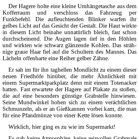
Der Hagere holte eine kleine Umhän­getasche aus dem
Kofferraum und ver­schloss das Fahrzeug per
Funkbefehl. Die aufleuchtenden Blin­ker warfen ihr
gelbes Licht auf das Gesicht der Gestalt. Die Haut wirkte
in diesem Licht beinahe unna­türlich bleich, fast schon
durchschei­nend. Die Augen la­gen tief in den Höh­len
und wirkten wie schwarz glänzende Kohlen. Das sträh­
nige graue Haar fiel auf die Schultern des Mannes. Das
Lächeln offenbarte eine Rei­her gelber Zähne.
Er sah im für ihn taghellen Mondlicht zu einem dieser
neuen Friedhöfe hinüber, die mehr Ähnlichkeit mit
einem Supermarktparkplatz denn mit einem Totenacker
hatten. Fast erwartete der Hagere auf Plakate zu stoßen,
die auf eine besonders günstige Grabstelle hinwiesen.
Seine Mundwinkel hoben sich zu einem verächtlichen
Schmunzeln, als er an Gießkannen vorbei kam, die man
für eine Pfandmünze von einer Kette lösen konnte.
Wirklich, hier ging es zu wie im Supermarkt!
Es gab keine Atmosphäre, keine reizvollen Grabmale