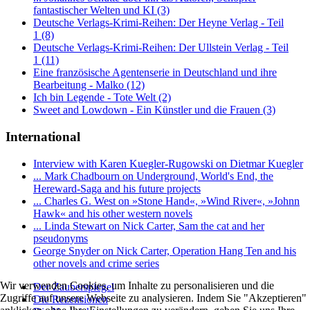
fantastischer Welten und KI (3)
Deutsche Verlags-Krimi-Reihen: Der Heyne Verlag - Teil
1 (8)
Deutsche Verlags-Krimi-Reihen: Der Ullstein Verlag - Teil
1 (11)
Eine französische Agentenserie in Deutschland und ihre
Bearbeitung - Malko (12)
Ich bin Legende - Tote Welt (2)
Sweet and Lowdown - Ein Künstler und die Frauen (3)
International
Interview with Karen Kuegler-Rugowski on Dietmar Kuegler
... Mark Chadbourn on Underground, World's End, the
Hereward-Saga and his future projects
... Charles G. West on »Stone Hand«, »Wind River«, »Johnn
Hawk« and his other western novels
... Linda Stewart on Nick Carter, Sam the cat and her
pseudonyms
George Snyder on Nick Carter, Operation Hang Ten and his
other novels and crime series
Wir verwenden Cookies, um Inhalte zu personalisieren und die
Der Zauberspiegel
Zugriffe auf unsere Webseite zu analysieren. Indem Sie "Akzeptieren"
Die Rezensionen