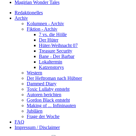
Magirian Wonder Tales
Redaktionelles
Archiv
Kolumnen - Archiv
Fiktion - Archiv
7 vs. die Hölle
Der Hüter
Hüter-Weihnacht 07
Treasure Security
Bane - Der Barbar
Lokaltermin
Katzenstorys
Western
Der Heftroman nach Hübner
Dammed Diary
Toxic Lullaby entsteht
Autoren berichten
Gordon Black entsteht
Making of ... Infininauten
Jubiläen
Frage der Woche
FAQ
Impressum / Disclaimer