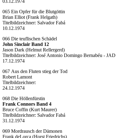
03.12.1974
065 Ein Opfer für die Blutgöttin
Brian Elliot (Frank Helgath)
Titelbildzeichner:
Salvador Fabá
10.12.1974
066 Die teuflischen Schädel
John Sinclair Band 12
Jason Dark (Helmut Rellergerd)
Titelbildzeichner:
José Antonio Domingo Bernabéu - JAD
17.12.1974
067 Aus den Fluten stieg der Tod
Robert Lamont
Titelbildzeichner:
24.12.1974
068 Die Höllenfürstin
Frank Connors Band 4
Bruce Coffin (Kurt Maurer)
Titelbildzeichner:
Salvador Fabá
31.12.1974
069 Mordrausch der Dämonen
Frank deLorca (Horst Friedrichs)