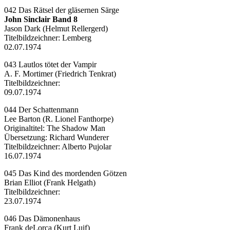
042 Das Rätsel der gläsernen Särge
John Sinclair Band 8
Jason Dark (Helmut Rellergerd)
Titelbildzeichner:
Lemberg
02.07.1974
043 Lautlos tötet der Vampir
A. F. Mortimer (Friedrich Tenkrat)
Titelbildzeichner:
09.07.1974
044 Der Schattenmann
Lee Barton (R. Lionel Fanthorpe)
Originaltitel: The Shadow Man
Übersetzung
:
Richard Wunderer
Titelbildzeichner:
Alberto Pujolar
16.07.1974
045 Das Kind des mordenden Götzen
Brian Elliot (Frank Helgath)
Titelbildzeichner:
23.07.1974
046 Das Dämonenhaus
Frank deLorca (Kurt Luif)