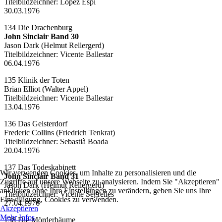
Titelbildzeichner: López Espí
30.03.1976
134 Die Drachenburg
John Sinclair Band 30
Jason Dark (Helmut Rellergerd)
Titelbildzeichner:
Vicente Ballestar
06.04.1976
135 Klinik der Toten
Brian Elliot (Walter Appel)
Titelbildzeichner:
Vicente Ballestar
13.04.1976
136 Das Geisterdorf
Frederic Collins (Friedrich Tenkrat)
Titelbildzeichner:
Sebastià Boada
20.04.1976
137 Das Todeskabinett
Wir verwenden Cookies, um Inhalte zu personalisieren und die
John Sinclair Band 31
Zugriffe auf unsere Webseite zu analysieren. Indem Sie "Akzeptieren"
Jason Dark (Helmut Rellergerd)
anklicken ohne Ihre Einstellungen zu verändern, geben Sie uns Ihre
Titelbildzeichner:
Vicente Segrelles
Einwilligung, Cookies zu verwenden.
27.04.1976
Akzeptieren
Mehr Infos
138 Die Mörderbäume