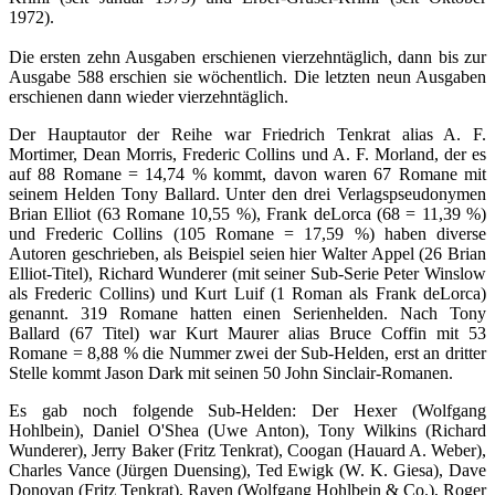
1972).
Die ersten zehn Ausgaben erschienen vierzehntäglich, dann bis zur
Ausgabe 588 erschien sie wöchentlich. Die letzten neun Ausgaben
erschienen dann wieder vierzehntäglich
.
Der Hauptautor der Reihe war Friedrich Tenkrat alias A. F.
Mortimer, Dean Morris, Frederic Collins und A. F. Morland, der es
auf 88 Romane = 14,74 % kommt, davon waren 67 Romane mit
seinem Helden Tony Ballard. Unter den drei Verlagspseudonymen
Brian Elliot (63 Romane 10,55 %), Frank deLorca (68 = 11,39 %)
und Frederic Collins (105 Romane = 17,59 %) haben diverse
Autoren geschrieben, als Beispiel seien hier Walter Appel (26 Brian
Elliot-Titel), Richard Wunderer (mit seiner Sub-Serie Peter Winslow
als Frederic Collins) und Kurt Luif (1 Roman als Frank deLorca)
genannt. 319 Romane hatten einen Serienhelden. Nach Tony
Ballard (67 Titel) war Kurt Maurer alias Bruce Coffin mit 53
Romane = 8,88 % die Nummer zwei der Sub-Helden, erst an dritter
Stelle kommt Jason Dark mit seinen 50 John Sinclair-Romanen.
Es gab noch folgende Sub-Helden: Der Hexer (Wolfgang
Hohlbein), Daniel O'Shea (Uwe Anton), Tony Wilkins (Richard
Wunderer), Jerry Baker (Fritz Tenkrat), Coogan (Hauard A. Weber),
Charles Vance (Jürgen Duensing), Ted Ewigk (W. K. Giesa), Dave
Donovan (Fritz Tenkrat), Raven (Wolfgang Hohlbein & Co.), Roger