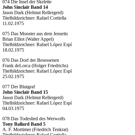
074 Die Insel der Skelette
John Sinclair Band 14
Jason Dark (Helmut Rellergerd)
Titelbildzeichner:
Rafael Cortiella
11.02.1975
075 Das Monster aus dem Jenseits
Brian Elliot (Walter Appel)
Titelbildzeichner:
Rafael López Espí
18.02.1975
076 Das Dorf der Besessenen
Frank deLorca (Holger Friedrichs)
Titelbildzeichner:
Rafael López Espí
25.02.1975
077 Der Blutgraf
John Sinclair Band 15
Jason Dark (Helmut Rellergerd)
Titelbildzeichner:
Rafael López Espí
04.03.1975
078 Das Todeslied des Werwolfs
Tony Ballard Band 5
A. F. Mortimer (Friedrich Tenkrat)
Titelbildzeichner:
Rafael Cortiella