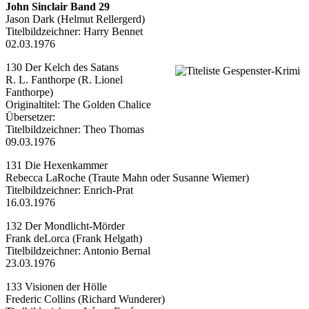
John Sinclair Band 29
Jason Dark (Helmut Rellergerd)
Titelbildzeichner:
Harry Bennet
02.03.1976
130 Der Kelch des Satans
R. L. Fanthorpe (R. Lionel
Fanthorpe)
Originaltitel: The Golden Chalice
Übersetzer
:
Titelbildzeichner:
Theo Thomas
09.03.1976
131 Die Hexenkammer
Rebecca LaRoche (Traute Mahn oder Susanne Wiemer)
Titelbildzeichner:
Enrich-Prat
16.03.1976
132 Der Mondlicht-Mörder
Frank deLorca (Frank Helgath)
Titelbildzeichner:
Antonio Bernal
23.03.1976
133 Visionen der Hölle
Frederic Collins (Richard Wunderer)