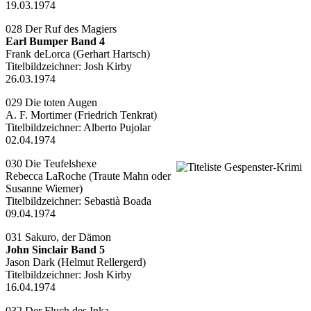
19.03.1974
028 Der Ruf des Magiers
Earl Bumper Band 4
Frank deLorca (Gerhart Hartsch)
Titelbildzeichner:
Josh Kirby
26.03.1974
029 Die toten Augen
A. F. Mortimer (Friedrich Tenkrat)
Titelbildzeichner:
Alberto Pujolar
02.04.1974
030 Die Teufelshexe
Rebecca LaRoche (Traute Mahn oder
Susanne Wiemer)
Titelbildzeichner:
Sebastià Boada
09.04.1974
031 Sakuro, der Dämon
John Sinclair Band 5
Jason Dark (Helmut Rellergerd)
Titelbildzeichner:
Josh Kirby
16.04.1974
032 Der Fluch des Inka