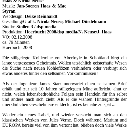
Haas & Nicola Neuse
Musik:
Jan-Soeren Haas & Mac
Styran
Webdesign:
Deike Reinhardt
Gestaltung/Grafik:
Nicola Neuse, Michael Dördelmann
Studio:
Stollen 3 / dsp media
Produktion:
Hoerbucht 2008/dsp media/N. Neuse/J. Haas
VÖ: 02.12.2008
ca. 79 Minuten
Hoerbucht 2008
Die stillgelegte Kohlemine von Aberfoyle in Schottland birgt ein
lange vergessenes Geheimnis. Wollen tatsächlich geisterhafte Wesen
die Suche nach neuen Kohleflözen verhindern oder verbirgt sich
etwas anderes hinter den seltsamen Vorkommnissen?
Als der Ingenieur James Starr unerwartet einen seltsamen Brief
erhält und zur seit 10 Jahren stillgelegten Mine aufbricht, ahnt er
nicht, welch lebensbedrohliche Folgen sein Handeln für ihn selbst
und andere nach sich zieht. Als er die wahren Hintergründe der
unerklärlichen Geschehnisse entdeckt, ist es beinahe zu spät ...
Wieder ein neues Label, und wieder versucht man sich an den
klassischen Werken von Jules Verne. Doch während Maritim und
EUROPA bereits viel von ihm vertont hat, blieben doch viele Werke