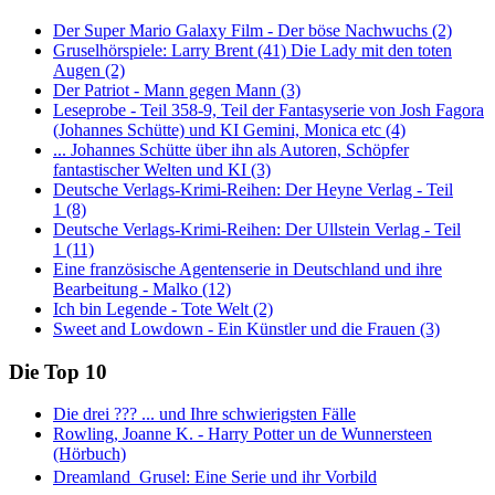
Der Super Mario Galaxy Film - Der böse Nachwuchs (2)
Gruselhörspiele: Larry Brent (41) Die Lady mit den toten
Augen (2)
Der Patriot - Mann gegen Mann (3)
Leseprobe - Teil 358-9, Teil der Fantasyserie von Josh Fagora
(Johannes Schütte) und KI Gemini, Monica etc (4)
... Johannes Schütte über ihn als Autoren, Schöpfer
fantastischer Welten und KI (3)
Deutsche Verlags-Krimi-Reihen: Der Heyne Verlag - Teil
1 (8)
Deutsche Verlags-Krimi-Reihen: Der Ullstein Verlag - Teil
1 (11)
Eine französische Agentenserie in Deutschland und ihre
Bearbeitung - Malko (12)
Ich bin Legende - Tote Welt (2)
Sweet and Lowdown - Ein Künstler und die Frauen (3)
Die Top 10
Die drei ??? ... und Ihre schwierigsten Fälle
Rowling, Joanne K. - Harry Potter un de Wunnersteen
(Hörbuch)
Dreamland  Grusel: Eine Serie und ihr Vorbild