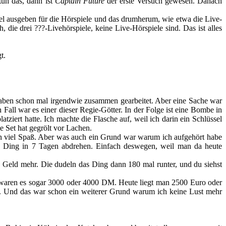
tun das, dann ist
Captain Future
der erste Versuch gewesen. Danach
 viel ausgeben für die Hörspiele und das drumherum, wie etwa die Live-
die drei ???-Livehörspiele, keine Live-Hörspiele sind. Das ist alles
t.
 haben schon mal irgendwie zusammen gearbeitet. Aber eine Sache war
Fall war es einer dieser Regie-Götter. In der Folge ist eine Bombe in
ziert hatte. Ich machte die Flasche auf, weil ich darin ein Schlüssel
e Set hat gegrölt vor Lachen.
ten viel Spaß. Aber was auch ein Grund war warum ich aufgehört habe
in Ding in 7 Tagen abdrehen. Einfach deswegen, weil man da heute
 Geld mehr. Die dudeln das Ding dann 180 mal runter, und du siehst
 waren es sogar 3000 oder 4000 DM. Heute liegt man 2500 Euro oder
. Und das war schon ein weiterer Grund warum ich keine Lust mehr