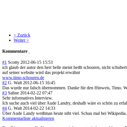
< Zurück
Weiter >
Kommentare
#1
Scotty
2012-06-15 15:53
ich glaub der autor den herr belle meint heißt schouren, nicht schubert
auf seiner website wird das projekt erwähnt
www.timo-schouren.de
#2
G. Walt
2012-06-15 16:45
Das wurde nur falsch übernommen. Danke für den Hinweis, Timo. W
#3
Sahne
2014-02-22 07:47
Sehr informatives Interview.
Ich suche auch viel über Aude Landry, deshalb wäre es schön zu erfah
#4
G. Walt
2014-02-22 14:33
Über Aude Landy weißman heute niht viel. Schau mal bei Wikipedia. Da
Kommentarliste aktualisieren