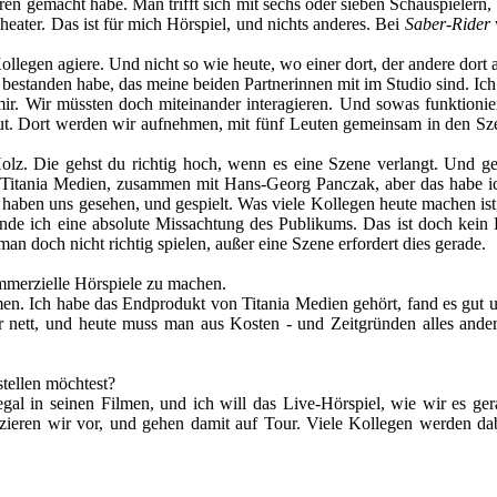
hren gemacht habe. Man trifft sich mit sechs oder sieben Schauspielern,
eater. Das ist für mich Hörspiel, und nichts anderes. Bei
Saber-Rider
w
Kollegen agiere. Und nicht so wie heute, wo einer dort, der andere 
 bestanden habe, das meine beiden Partnerinnen mit im Studio sind. Ic
mir. Wir müssten doch miteinander interagieren. Und sowas funktionier
ut. Dort werden wir aufnehmen, mit fünf Leuten gemeinsam in den Szen
olz. Die gehst du richtig hoch, wenn es eine Szene verlangt. Und g
ür Titania Medien, zusammen mit Hans-Georg Panczak, aber das habe ic
aben uns gesehen, und gespielt. Was viele Kollegen heute machen ist, 
finde ich eine absolute Missachtung des Publikums. Das ist doch kein
n doch nicht richtig spielen, außer eine Szene erfordert dies gerade.
ommerzielle Hörspiele zu machen.
en. Ich habe das Endprodukt von Titania Medien gehört, fand es gut un
r nett, und heute muss man aus Kosten - und Zeitgründen alles ande
stellen möchtest?
Segal in seinen Filmen, und ich will das Live-Hörspiel, wie wir es g
zieren wir vor, und gehen damit auf Tour. Viele Kollegen werden dab