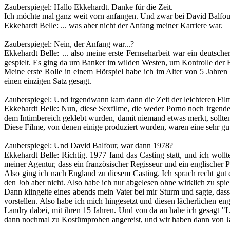
Zauberspiegel
: Hallo Ekkehardt. Danke für die Zeit.
Ich möchte mal ganz weit vorn anfangen. Und zwar bei David Balfour
Ekkehardt Belle
: ... was aber nicht der Anfang meiner Karriere war.
Zauberspiegel
: Nein, der Anfang war...?
Ekkehardt Belle
:
... also meine erste Fernseharbeit war ein deutsc
gespielt. Es ging da um Banker im wilden Westen, um Kontrolle der
Meine erste Rolle in einem Hörspiel habe ich im Alter von 5 Jahr
einen einzigen Satz gesagt.
Zauberspiegel
: Und irgendwann kam dann die Zeit der leichteren Fi
Ekkehardt Belle
: Nun, diese Sexfilme, die weder Porno noch irgend
dem Intimbereich geklebt wurden, damit niemand etwas merkt, sollten
Diese Filme, von denen einige produziert wurden, waren eine sehr gut
Zauberspiegel
: Und David Balfour, war dann 1978?
Ekkehardt Belle
: Richtig. 1977 fand das Casting statt, und ich wol
meiner Agentur, dass ein französischer Regisseur und ein englischer 
Also ging ich nach England zu diesem Casting. Ich sprach recht gut 
den Job aber nicht. Also habe ich nur abgelesen ohne wirklich zu spi
Dann klingelte eines abends mein Vater bei mir Sturm und sagte, dass
vorstellen. Also habe ich mich hingesetzt und diesen lächerlichen 
Landry dabei, mit ihren 15 Jahren. Und von da an habe ich gesagt "Las
dann nochmal zu Kostümproben angereist, und wir haben dann von Jan