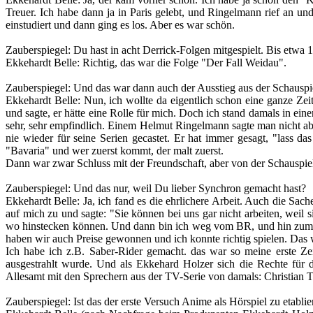
Treuer. Ich habe dann ja in Paris gelebt, und Ringelmann rief a
einstudiert und dann ging es los. Aber es war schön.
Zauberspiegel
: Du hast in acht Derrick-Folgen mitgespielt. Bis etwa
Ekkehardt Belle
: Richtig, das war die Folge "Der Fall Weidau".
Zauberspiegel
: Und das war dann auch der Ausstieg aus der Schauspi
Ekkehardt Belle
: Nun, ich wollte da eigentlich schon eine ganze Z
und sagte, er hätte eine Rolle für mich. Doch ich stand damals in ei
sehr, sehr empfindlich. Einem Helmut Ringelmann sagte man nicht ab
nie wieder für seine Serien gecastet. Er hat immer gesagt, "lass 
"Bavaria" und wer zuerst kommt, der malt zuerst.
Dann war zwar Schluss mit der Freundschaft, aber von der Schauspiel
Zauberspiegel
: Und das nur, weil Du lieber Synchron gemacht hast?
Ekkehardt Belle
:
Ja, ich fand es die ehrlichere Arbeit. Auch die S
auf mich zu und sagte: "Sie können bei uns gar nicht arbeiten, weil 
wo hinstecken können. Und dann bin ich weg vom BR, und hin zum 
haben wir auch Preise gewonnen und ich konnte richtig spielen. Das
Ich habe ich z.B. Saber-Rider gemacht. das war so meine erste Zei
ausgestrahlt wurde. Und als Ekkehard Holzer sich die Rechte fü
Allesamt mit den Sprechern aus der TV-Serie von damals: Christian T
Zauberspiegel
: Ist das der erste Versuch Anime als Hörspiel zu etabli