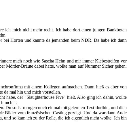
ere ich mich nicht mehr recht. Ich habe dort einen jungen Bankboten
ehn.
ktor bei Horten und kannte da jemanden beim NDR. Da habe ich dann
 erinnere mich noch wie Sascha Hehn und mir immer Klebestreifen vor
 aber Mörder-Bräute dabei hatte, wollte man auf Nummer Sicher gehen.
e Synchronfirma mit einem Kollegen aufmachen. Dann hieß es aber von
te da mal hin und mich vorstellen.
ht habe, der "Slaughterhouse Five" hieß. Also ging ich dahin, wollte
ch nicht".
en. Du sollst morgen noch einmal mit gelernten Text dorthin, und dich
 mir Bilder vom französischen Casting gezeigt. Und da war dann Aude
 und so kam ich zu der Rolle, die ich eigentlich nicht wollte. Ich bin