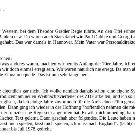
 ...
her Western, bei dem Theodor Grädler Regie führte. An den Titel erinn
 Banken usw. Da waren auch Stars dabei wie Paul Dahlke und Georg L
en gehabt. Das war damals in Hannover. Mein Vater war Personaldire
lmchen?
etwas anderes waren, machten wir bereits Anfang der 70er Jahre. Ich
 wir doch einmal erregt sein. Wir waren natürlich nie erregt. Da man
e Einnahmequelle. Das ist nun sehr lange her.
lte eigentlich gar nicht. Ich wollte nämlich damals schon eine eigen
Produzent am neuen Weihnachtsvierteiler des ZDF arbeiten, und ich soll
englisch, da ich einige Jahre zuvor noch für die Amis einen Film gemac
elen. Dann ging ich wieder in der Hoffnung "hoffentlich nehmen die mi
 der französische Regisseur angerufen hat. Er will mich unbedingt hab
englischen Text gelernt. Dann geschah aber folgendes. Die Leute haben
st mich spielen, lasst mich spielen, ich muss nach England". (lacht) Ja,
uar bis Juli 1978 gedreht.