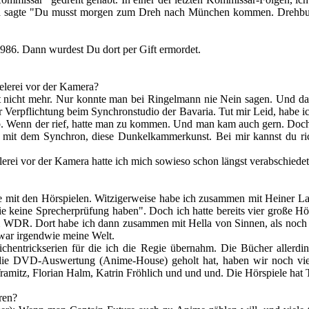
n und sagte "Du musst morgen zum Dreh nach München kommen. Drehbuc
 1986. Dann wurdest Du dort per Gift ermordet.
elerei vor der Kamera?
eit nicht mehr. Nur konnte man bei Ringelmann nie Nein sagen. Und 
ner Verpflichtung beim Synchronstudio der Bavaria. Tut mir Leid, habe 
. Wenn der rief, hatte man zu kommen. Und man kam auch gern. Doch in 
das mit dem Synchron, diese Dunkelkammerkunst. Bei mir kannst du ri
erei vor der Kamera hatte ich mich sowieso schon längst verabschiedet
ache mit den Hörspielen. Witzigerweise habe ich zusammen mit Heiner
sie keine Sprecherprüfung haben". Doch ich hatte bereits vier große Hö
WDR. Dort habe ich dann zusammen mit Hella von Sinnen, als noch ke
 war irgendwie meine Welt.
chentrickserien für die ich die Regie übernahm. Die Bücher allerdi
r die DVD-Auswertung (Anime-House) geholt hat, haben wir noch vi
ramitz, Florian Halm, Katrin Fröhlich und und und. Die Hörspiele hat
eren?