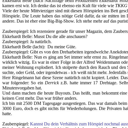
Ekkehardt Belle
(nach Nachfrage beim Produzenten Ekkehardt Holz
kamen erst wir. Ich denke das ist ebenso ein Kult für viele wie
TKKG
Viele der heute Mittvierziger sind mit diesen Hörspielen ins Bett ges
Hörspiele. Die Leute haben das nötige Geld dafür, da sie mitten im 
andere. Das ist eher eine Big-Big-Show. Ich stehe mehr auf das puri
Zauberspiegel
: Ich rezensiere gerade für unser Magazin, dem Zaubers
Ekkehardt Belle
:
Musst Du die alle anschauen?
Zauberspiegel
:
Ja natürlich.
Ekkehardt Belle
(lacht)
: Du meine Güte.
Zauberspiegel
:
Gibt es von den Dreharbeiten irgendwelche Anekdoten
Ekkehardt Belle
: Nun es ging am Set immer sehr ernst zu. Ringelman
wirklich witzig. Es war in einer Folge in der Alfred Weidenmann oder
meiner Wohnung explodiert. Ich stolperte durch den Rauch und den Sch
suchte, oder Geld, oder irgendetwas - ich weiß nicht mehr. Jedenfalls
Herr Ringelmann hat diese Szene natürlich nicht kopiert. Leider. D
war folgender: So ein
Derrick
z.B. hatte immer 17 Drehtage. Selb
Minutenvorgaben hat.
Und dann machen die heute Buyouts. Das heißt, man bekommt eine et
keinen Cent mehr. Das war früher anders.
Ich bin mit 2500 DM Tagesgage ausgestiegen. Das war damals beim 
3000 Euro, doch es gibt nichts für Wiederholungen. Die Privaten
hatte.
Zauberspiegel
:
Kannst Du dein Verhältnis zum Hörspiel nochmal auss