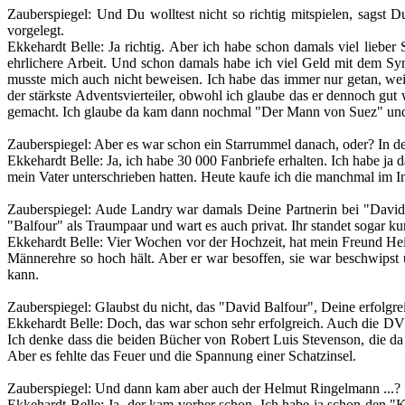
Zauberspiegel
: Und Du wolltest nicht so richtig mitspielen, sagst 
vorgelegt.
Ekkehardt Belle
: Ja richtig. Aber ich habe schon damals viel lieber
ehrlichere Arbeit. Und schon damals habe ich viel Geld mit dem Sync
musste mich auch nicht beweisen. Ich habe das immer nur getan, weil
der stärkste Adventsvierteiler, obwohl ich glaube das er dennoch gut 
gemacht. Ich glaube da kam dann nochmal "Der Mann von Suez" und 
Zauberspiegel
: Aber es war schon ein Starrummel danach, oder? In de
Ekkehardt Belle
: Ja, ich habe 30 000 Fanbriefe erhalten. Ich habe 
mein Vater unterschrieben hatten. Heute kaufe ich die manchmal im Int
Zauberspiegel
: Aude Landry war damals Deine Partnerin bei "David 
"Balfour" als Traumpaar und wart es auch privat. Ihr standet sogar kur
Ekkehardt Belle
: Vier Wochen vor der Hochzeit, hat mein Freund Hein
Männerehre so hoch hält. Aber er war besoffen, sie war beschwipst u
kann.
Zauberspiegel
:
Glaubst du nicht, das "David Balfour", Deine erfolgre
Ekkehardt Belle
: Doch, das war schon sehr erfolgreich. Auch die DVD,
Ich denke dass die beiden Bücher von Robert Luis Stevenson, die da 
Aber es fehlte das Feuer und die Spannung einer Schatzinsel.
Zauberspiegel
: Und dann kam aber auch der Helmut Ringelmann ...?
Ekkehardt Belle
: Ja, der kam vorher schon. Ich habe ja schon den "