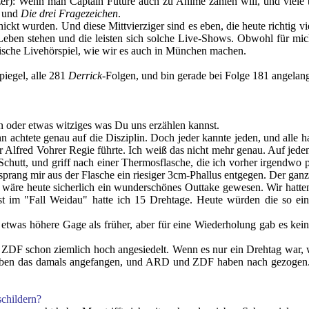
er)
: Wenn man Captain Future auch zu Anime zählen will, und viele 
und
Die drei Fragezeichen
.
chickt wurden. Und diese Mittvierziger sind es eben, die heute richtig
Leben stehen und die leisten sich solche Live-Shows. Obwohl für mich, 
stische Livehörspiel, wie wir es auch in München machen.
piegel, alle 281
Derrick
-Folgen, und bin gerade bei Folge 181 angelang
 oder etwas witziges was Du uns erzählen kannst.
n achtete genau auf die Disziplin. Doch jeder kannte jeden, und alle
 Alfred Vohrer Regie führte. Ich weiß das nicht mehr genau. Auf jeden 
utt, und griff nach einer Thermosflasche, die ich vorher irgendwo plat
 sprang mir aus der Flasche ein riesiger 3cm-Phallus entgegen. Der ganz
as wäre heute sicherlich ein wunderschönes Outtake gewesen. Wir hat
st im "Fall Weidau" hatte ich 15 Drehtage. Heute würden die so e
was höhere Gage als früher, aber für eine Wiederholung gab es kein
ZDF schon ziemlich hoch angesiedelt. Wenn es nur ein Drehtag war,
 haben das damals angefangen, und ARD und ZDF haben nach gezogen
childern?