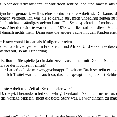
Du. Aber der Adventsvierteiler war doch sehr beliebt, und machte aus
 Synchron gemacht, weil es eine kontrollierbare Arbeit ist. Du kannst
hron verdient. Ich war nie so darauf aus, mich unbedingt zeigen zu m
 ich nichts anständiges gelernt hatte. Die Schauspielerei lief mehr o
war. Aber der stärkste war er nicht. 1978 war die Tradition dieser Vie
danach nichts mehr. Dann ging die andere Sache mit den Kinderserien
r Bravo warst Du damals häufiger vertreten.
ja danach auch viel gedreht in Frankreich und Afrika. Und so kam es d
ernet auf, so als Erinnerung.
Balfour". Sie spielte ja ein Jahr zuvor zusammen mit Donald Sutherl
z vor der Hochzeit, richtig?
er Lauterbach sie mir weggeschnappt. In seinem Buch schreibt er auch,
nd ich Trottel war dann auch so, dass ich gesagt habe, jetzt ist Schl
ichste Arbeit und Zeit
als Schauspieler
war?
 die jetzt herauskam hat sich sehr gut verkauft. Nein, ich meine nur, e
die Vorlage bildeten, nicht die beste Story war. Es war einfach zu m
Kommissar" gedreht gehabt. In einer der letzten Kommissar-Folgen, ich