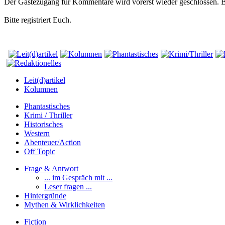
Der Gästezugang für Kommentare wird vorerst wieder geschlossen.
Bitte registriert Euch.
Leit(d)artikel
Kolumnen
Phantastisches
Krimi / Thriller
Historisches
Western
Abenteuer/Action
Off Topic
Frage & Antwort
... im Gespräch mit ...
Leser fragen ...
Hintergründe
Mythen & Wirklichkeiten
Fiction