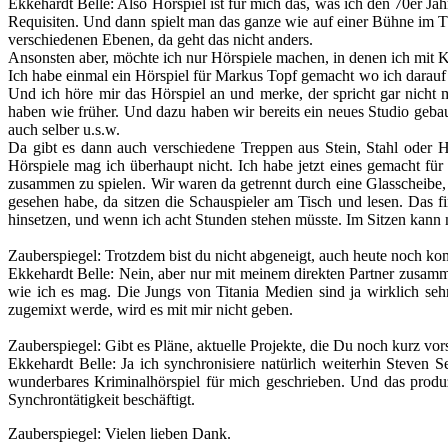
Ekkehardt Belle
: Also Hörspiel ist für mich das, was ich den 70er Ja
Requisiten. Und dann spielt man das ganze wie auf einer Bühne im Th
verschiedenen Ebenen, da geht das nicht anders.
Ansonsten aber, möchte ich nur Hörspiele machen, in denen ich mit 
Ich habe einmal ein Hörspiel für Markus Topf gemacht wo ich darauf
Und ich höre mir das Hörspiel an und merke, der spricht gar nicht 
haben wie früher. Und dazu haben wir bereits ein neues Studio geba
auch selber u.s.w.
Da gibt es dann auch verschiedene Treppen aus Stein, Stahl oder H
Hörspiele mag ich überhaupt nicht. Ich habe jetzt eines gemacht f
zusammen zu spielen. Wir waren da getrennt durch eine Glasscheibe, h
gesehen habe, da sitzen die Schauspieler am Tisch und lesen. Das 
hinsetzen, und wenn ich acht Stunden stehen müsste. Im Sitzen kann ma
Zauberspiegel
: Trotzdem bist du nicht abgeneigt, auch heute noch k
Ekkehardt Belle
: Nein, aber nur mit meinem direkten Partner zusamm
wie ich es mag. Die Jungs von Titania Medien sind ja wirklich seh
zugemixt werde, wird es mit mir nicht geben.
Zauberspiegel
: Gibt es Pläne, aktuelle Projekte, die Du noch kurz vor
Ekkehardt Belle
: Ja ich synchronisiere natürlich weiterhin Steven 
wunderbares Kriminalhörspiel für mich geschrieben. Und das produ
Synchrontätigkeit beschäftigt.
Zauberspiegel
: Vielen lieben Dank.