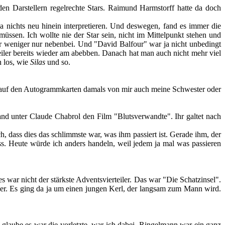
 den Darstellern regelrechte Stars. Raimund Harmstorff hatte da doch
 da nichts neu hinein interpretieren. Und deswegen, fand es immer die
üssen. Ich wollte nie der Star sein, nicht im Mittelpunkt stehen und
der weniger nur nebenbei. Und "David Balfour" war ja nicht unbedingt
rteiler bereits wieder am abebben. Danach hat man auch nicht mehr viel
 los, wie
Silas
und so.
ass auf den Autogrammkarten damals von mir auch meine Schwester oder
and unter Claude Chabrol den Film "Blutsverwandte". Ihr galtet nach
 dass dies das schlimmste war, was ihm passiert ist. Gerade ihm, der
uss. Heute würde ich anders handeln, weil jedem ja mal was passieren
s war nicht der stärkste Adventsvierteiler. Das war "Die Schatzinsel".
ager. Es ging da ja um einen jungen Kerl, der langsam zum Mann wird.
 glaube es war die vorletzte, war ich dabei. Ringelmann war ein ganz