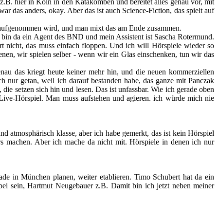
 z.B. hier in Köln in den Katakomben und bereitet alles genau vor, mit
ar das anders, okay. Aber das ist auch Science-Fiction, das spielt auf
dort aufgenommen wird, und man mixt das am Ende zusammen.
h bin da ein Agent des BND und mein Assistent ist Sascha Rotermund.
t nicht, das muss einfach floppen. Und ich will Hörspiele wieder so
en, wir spielen selber - wenn wir ein Glas einschenken, tun wir das
enau das kriegt heute keiner mehr hin, und die neuen kommerziellen
h nur getan, weil ich darauf bestanden habe, das ganze mit Panczak
die setzen sich hin und lesen. Das ist unfassbar. Wie ich gerade oben
 Live-Hörspiel. Man muss aufstehen und agieren. ich würde mich nie
d atmosphärisch klasse, aber ich habe gemerkt, das ist kein Hörspiel
rs machen. Aber ich mache da nicht mit. Hörspiele in denen ich nur
erade in München planen, weiter etablieren. Timo Schubert hat da ein
ei sein, Hartmut Neugebauer z.B. Damit bin ich jetzt neben meiner