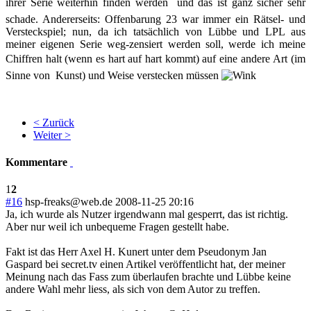
ihrer Serie weiterhin finden werden  und das ist ganz sicher sehr
schade. Andererseits: Offenbarung 23 war immer ein Rätsel- und
Versteckspiel; nun, da ich tatsächlich von Lübbe und LPL aus
meiner eigenen Serie weg-zensiert werden soll, werde ich meine
Chiffren halt (wenn es hart auf hart kommt) auf eine andere Art (im
Sinne von Kunst) und Weise verstecken müssen
< Zurück
Weiter >
Kommentare
1
2
#16
hsp-freaks@web.de
2008-11-25 20:16
Ja, ich wurde als Nutzer irgendwann mal gesperrt, das ist richtig.
Aber nur weil ich unbequeme Fragen gestellt habe.
Fakt ist das Herr Axel H. Kunert unter dem Pseudonym Jan
Gaspard bei secret.tv einen Artikel veröffentlicht hat, der meiner
Meinung nach das Fass zum überlaufen brachte und Lübbe keine
andere Wahl mehr liess, als sich von dem Autor zu treffen.