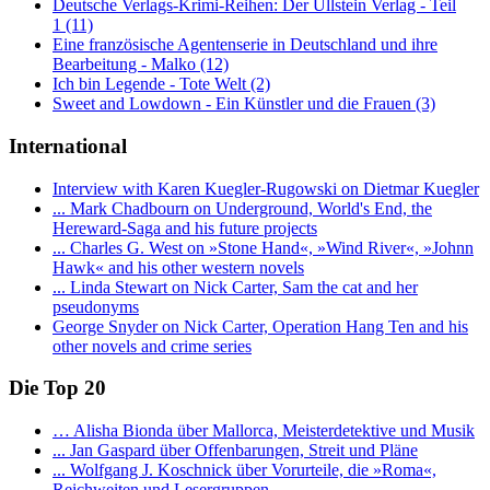
Deutsche Verlags-Krimi-Reihen: Der Ullstein Verlag - Teil
1 (11)
Eine französische Agentenserie in Deutschland und ihre
Bearbeitung - Malko (12)
Ich bin Legende - Tote Welt (2)
Sweet and Lowdown - Ein Künstler und die Frauen (3)
International
Interview with Karen Kuegler-Rugowski on Dietmar Kuegler
... Mark Chadbourn on Underground, World's End, the
Hereward-Saga and his future projects
... Charles G. West on »Stone Hand«, »Wind River«, »Johnn
Hawk« and his other western novels
... Linda Stewart on Nick Carter, Sam the cat and her
pseudonyms
George Snyder on Nick Carter, Operation Hang Ten and his
other novels and crime series
Die Top 20
… Alisha Bionda über Mallorca, Meisterdetektive und Musik
... Jan Gaspard über Offenbarungen, Streit und Pläne
... Wolfgang J. Koschnick über Vorurteile, die »Roma«,
Reichweiten und Lesergruppen