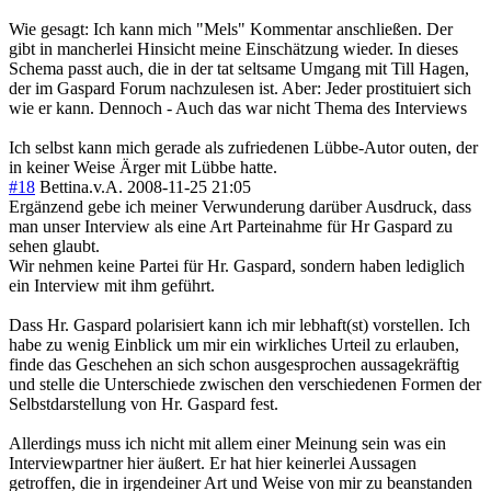
Wie gesagt: Ich kann mich "Mels" Kommentar anschließen. Der
gibt in mancherlei Hinsicht meine Einschätzung wieder. In dieses
Schema passt auch, die in der tat seltsame Umgang mit Till Hagen,
der im Gaspard Forum nachzulesen ist. Aber: Jeder prostituiert sich
wie er kann. Dennoch - Auch das war nicht Thema des Interviews
Ich selbst kann mich gerade als zufriedenen Lübbe-Autor outen, der
in keiner Weise Ärger mit Lübbe hatte.
#18
Bettina.v.A.
2008-11-25 21:05
Ergänzend gebe ich meiner Verwunderung darüber Ausdruck, dass
man unser Interview als eine Art Parteinahme für Hr Gaspard zu
sehen glaubt.
Wir nehmen keine Partei für Hr. Gaspard, sondern haben lediglich
ein Interview mit ihm geführt.
Dass Hr. Gaspard polarisiert kann ich mir lebhaft(st) vorstellen. Ich
habe zu wenig Einblick um mir ein wirkliches Urteil zu erlauben,
finde das Geschehen an sich schon ausgesprochen aussagekräftig
und stelle die Unterschiede zwischen den verschiedenen Formen der
Selbstdarstellung von Hr. Gaspard fest.
Allerdings muss ich nicht mit allem einer Meinung sein was ein
Interviewpartner hier äußert. Er hat hier keinerlei Aussagen
getroffen, die in irgendeiner Art und Weise von mir zu beanstanden