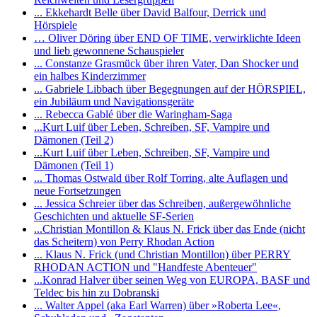
... Ekkehardt Belle über David Balfour, Derrick und
Hörspiele
… Oliver Döring über END OF TIME, verwirklichte Ideen
und lieb gewonnene Schauspieler
... Constanze Grasmück über ihren Vater, Dan Shocker und
ein halbes Kinderzimmer
... Gabriele Libbach über Begegnungen auf der HÖRSPIEL,
ein Jubiläum und Navigationsgeräte
... Rebecca Gablé über die Waringham-Saga
...Kurt Luif über Leben, Schreiben, SF, Vampire und
Dämonen (Teil 2)
...Kurt Luif über Leben, Schreiben, SF, Vampire und
Dämonen (Teil 1)
... Thomas Ostwald über Rolf Torring, alte Auflagen und
neue Fortsetzungen
... Jessica Schreier über das Schreiben, außergewöhnliche
Geschichten und aktuelle SF-Serien
...Christian Montillon & Klaus N. Frick über das Ende (nicht
das Scheitern) von Perry Rhodan Action
... Klaus N. Frick (und Christian Montillon) über PERRY
RHODAN ACTION und "Handfeste Abenteuer"
...Konrad Halver über seinen Weg von EUROPA, BASF und
Teldec bis hin zu Dobranski
... Walter Appel (aka Earl Warren) über »Roberta Lee«,