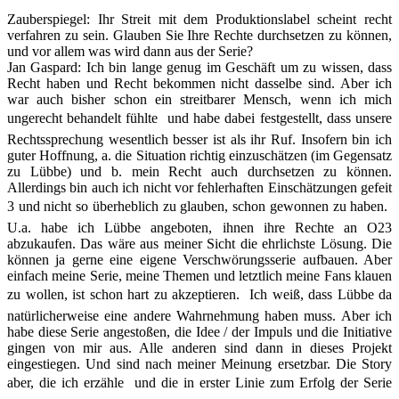
Zauberspiegel
:
Ihr Streit mit dem Produktionslabel scheint recht
verfahren zu sein. Glauben Sie Ihre Rechte durchsetzen zu können,
und vor allem was wird dann aus der Serie?
Jan Gaspard
:
Ich bin lange genug im Geschäft um zu wissen, dass
Recht haben und Recht bekommen nicht dasselbe sind. Aber ich
war auch bisher schon ein streitbarer Mensch, wenn ich mich
ungerecht behandelt fühlte  und habe dabei festgestellt, dass unsere
Rechtssprechung wesentlich besser ist als ihr Ruf. Insofern bin ich
guter Hoffnung, a. die Situation richtig einzuschätzen (im Gegensatz
zu Lübbe) und b. mein Recht auch durchsetzen zu können.
Allerdings bin auch ich nicht vor fehlerhaften Einschätzungen gefeit
3 und nicht so überheblich zu glauben, schon gewonnen zu haben. 
U.a. habe ich Lübbe angeboten, ihnen ihre Rechte an O23
abzukaufen. Das wäre aus meiner Sicht die ehrlichste Lösung. Die
können ja gerne eine eigene Verschwörungsserie aufbauen. Aber
einfach meine Serie, meine Themen und letztlich meine Fans klauen
zu wollen, ist schon hart zu akzeptieren.  Ich weiß, dass Lübbe da
natürlicherweise eine andere Wahrnehmung haben muss. Aber ich
habe diese Serie angestoßen, die Idee / der Impuls und die Initiative
gingen von mir aus. Alle anderen sind dann in dieses Projekt
eingestiegen. Und sind nach meiner Meinung ersetzbar. Die Story
aber, die ich erzähle  und die in erster Linie zum Erfolg der Serie