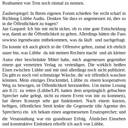
Realnamen von Tron noch einmal zu nennen.
Zauberspiegel
:
In Ihrem eigenen Forum schießen Sie recht scharf in
Richtung Lübbe Audio. Denken Sie dass es angemessen ist, dies so
in die Öffentlichkeit zu tragen?
Jan Gaspard
:
Ich bin mir nicht sicher, ob es eine gute Entscheidung
war, damit an die Öffentlichkeit zu gehen. Allerdings hätten die Fans
sowieso irgendwann mitbekommen, was da läuft  und nachgefragt.
Da konnte ich auch gleich in die Offensive gehen, zumal ich ehrlich
sauer bin, was Lübbe da mit meinen Rechten macht  und als kleiner
Autor eher beschränkte Mittel habe, mich angemessen gegenüber
einem gut vernetzten Verlag zu verteidigen. Die wirklich heißen
Eisen zwischen Lübbe und mir sind allerdings noch nicht publiziert.
Da gibt es noch viel schmutzige Wäsche, die wir öffentlich waschen
könnten. Mein einziges Druckmittel, Lübbe zu einem kooperativen
Weg zu bewegen, ist Öffentlichkeit herzustellen. Um meine Lesung
am 8.11. zu retten (Lübbe/LPL hatten dem ursprünglich gebuchten
Sprecher nahe gelegt, nicht zu einem Event von mir zu kommen),
hat dieses Konzept sehr gut funktioniert. Nach einem kurzen,
heftigen, öffentlichen Streit lenkte die Gegenseite (die Agentur des
Sprechers) ein  ich bekam einen angemessenen Ersatzsprecher; und
die Veranstaltung war ein grandioser Erfolg. Ähnliches Einsehen
und konstruktive Einlenken erhoffe ich auch von Lübbe.