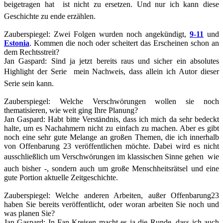
beigetragen hat  ist nicht zu ersetzen. Und nur ich kann diese
Geschichte zu ende erzählen.
Zauberspiegel
:
Zwei Folgen wurden noch angekündigt,
9-11
und
Estonia
. Kommen die noch oder scheitert das Erscheinen schon an
dem Rechtsstreit?
Jan Gaspard
:
Sind ja jetzt bereits raus und sicher ein absolutes
Highlight der Serie  mein Nachweis, dass allein ich Autor dieser
Serie sein kann.
Zauberspiegel
:
Welche Verschwörungen wollen sie noch
thematisieren, wie weit ging Ihre Planung?
Jan Gaspard
:
Habt bitte Verständnis, dass ich mich da sehr bedeckt
halte, um es Nachahmern nicht zu einfach zu machen. Aber es gibt
noch eine sehr gute Melange an großen Themen, die ich innerhalb
von Offenbarung 23 veröffentlichen möchte. Dabei wird es nicht
ausschließlich um Verschwörungen im klassischen Sinne gehen  wie
auch bisher -, sondern auch um große Menschheitsrätsel und eine
gute Portion aktuelle Zeitgeschichte.
Zauberspiegel
:
Welche anderen Arbeiten, außer Offenbarung23
haben Sie bereits veröffentlicht, oder woran arbeiten Sie noch und
was planen Sie?
Jan Gaspard
:
In Fan-Kreisen macht es ja die Runde, dass ich auch