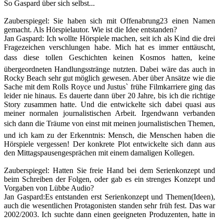
So Gaspard über sich selbst...
Zauberspiegel
: Sie haben sich mit Offenabrung23 einen Namen
gemacht. Als Hörspielautor. Wie ist die Idee entstanden?
Jan Gaspard
: Ich wollte Hörspiele machen, seit ich als Kind die drei
Fragezeichen verschlungen habe. Mich hat es immer enttäuscht,
dass diese tollen Geschichten keinen Kosmos hatten, keine
übergeordneten Handlungsstränge nutzten. Dabei wäre das auch in
Rocky Beach sehr gut möglich gewesen. Aber über Ansätze wie die
Sache mit dem Rolls Royce und Justus` frühe Filmkarriere ging das
leider nie hinaus. Es dauerte dann über 20 Jahre, bis ich die richtige
Story zusammen hatte. Und die entwickelte sich dabei quasi aus
meiner normalen journalistischen Arbeit. Irgendwann verbanden
sich dann die Träume von einst mit meinen journalistischen Themen,
und ich kam zu der Erkenntnis: Mensch, die Menschen haben die
Hörspiele vergessen! Der konkrete Plot entwickelte sich dann aus
den Mittagspausengesprächen mit einem damaligen Kollegen.
Zauberspiegel
: Hatten Sie freie Hand bei dem Serienkonzept und
beim Schreiben der Folgen, oder gab es ein strenges Konzept und
Vorgaben von Lübbe Audio?
Jan Gaspard
:
Es entstanden erst Serienkonzept und Themen(Ideen),
auch die wesentlichen Protagonisten standen sehr früh fest. Das war
2002/2003. Ich suchte dann einen geeigneten Produzenten, hatte in