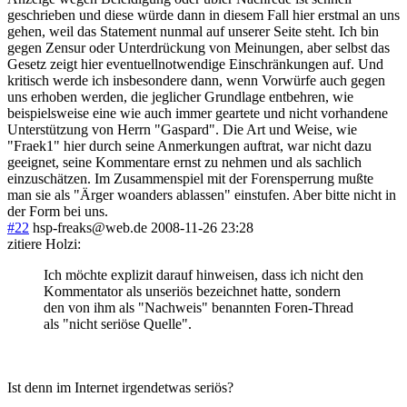
geschrieben und diese würde dann in diesem Fall hier erstmal an uns
gehen, weil das Statement nunmal auf unserer Seite steht. Ich bin
gegen Zensur oder Unterdrückung von Meinungen, aber selbst das
Gesetz zeigt hier eventuellnotwendige Einschränkungen auf. Und
kritisch werde ich insbesondere dann, wenn Vorwürfe auch gegen
uns erhoben werden, die jeglicher Grundlage entbehren, wie
beispielsweise eine wie auch immer geartete und nicht vorhandene
Unterstützung von Herrn "Gaspard". Die Art und Weise, wie
"Fraek1" hier durch seine Anmerkungen auftrat, war nicht dazu
geeignet, seine Kommentare ernst zu nehmen und als sachlich
einzuschätzen. Im Zusammenspiel mit der Forensperrung mußte
man sie als "Ärger woanders ablassen" einstufen. Aber bitte nicht in
der Form bei uns.
#22
hsp-freaks@web.de
2008-11-26 23:28
zitiere Holzi:
Ich möchte explizit darauf hinweisen, dass ich nicht den
Kommentator als unseriös bezeichnet hatte, sondern
den von ihm als "Nachweis" benannten Foren-Thread
als "nicht seriöse Quelle".
Ist denn im Internet irgendetwas seriös?