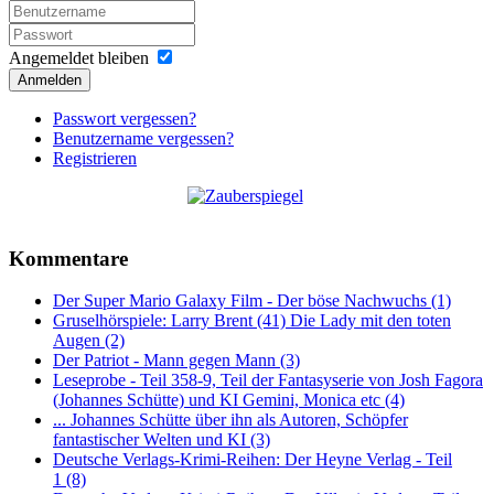
Angemeldet bleiben
Anmelden
Passwort vergessen?
Benutzername vergessen?
Registrieren
Kommentare
Der Super Mario Galaxy Film - Der böse Nachwuchs (1)
Gruselhörspiele: Larry Brent (41) Die Lady mit den toten
Augen (2)
Der Patriot - Mann gegen Mann (3)
Leseprobe - Teil 358-9, Teil der Fantasyserie von Josh Fagora
(Johannes Schütte) und KI Gemini, Monica etc (4)
... Johannes Schütte über ihn als Autoren, Schöpfer
fantastischer Welten und KI (3)
Deutsche Verlags-Krimi-Reihen: Der Heyne Verlag - Teil
1 (8)