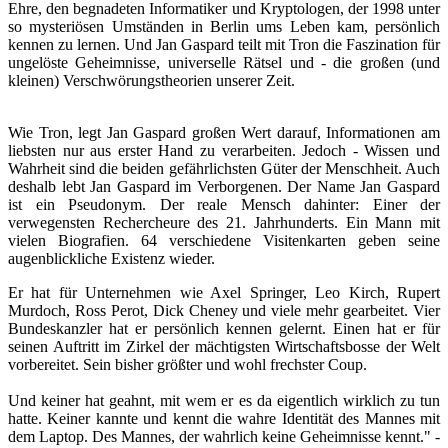
Ehre, den begnadeten Informatiker und Kryptologen, der 1998 unter
so mysteriösen Umständen in Berlin ums Leben kam, persönlich
kennen zu lernen. Und Jan Gaspard teilt mit Tron die Faszination für
ungelöste Geheimnisse, universelle Rätsel und - die großen (und
kleinen) Verschwörungstheorien unserer Zeit.
Wie Tron, legt Jan Gaspard großen Wert darauf, Informationen am
liebsten nur aus erster Hand zu verarbeiten. Jedoch - Wissen und
Wahrheit sind die beiden gefährlichsten Güter der Menschheit. Auch
deshalb lebt Jan Gaspard im Verborgenen. Der Name Jan Gaspard
ist ein Pseudonym. Der reale Mensch dahinter: Einer der
verwegensten Rechercheure des 21. Jahrhunderts. Ein Mann mit
vielen Biografien. 64 verschiedene Visitenkarten geben seine
augenblickliche Existenz wieder.
Er hat für Unternehmen wie Axel Springer, Leo Kirch, Rupert
Murdoch, Ross Perot, Dick Cheney und viele mehr gearbeitet. Vier
Bundeskanzler hat er persönlich kennen gelernt. Einen hat er für
seinen Auftritt im Zirkel der mächtigsten Wirtschaftsbosse der Welt
vorbereitet. Sein bisher größter und wohl frechster Coup.
Und keiner hat geahnt, mit wem er es da eigentlich wirklich zu tun
hatte. Keiner kannte und kennt die wahre Identität des Mannes mit
dem Laptop. Des Mannes, der wahrlich keine Geheimnisse kennt." -