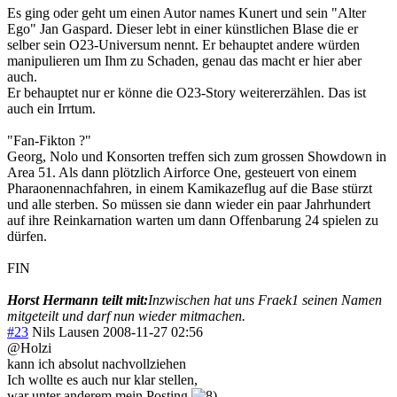
Es ging oder geht um einen Autor names Kunert und sein "Alter
Ego" Jan Gaspard. Dieser lebt in einer künstlichen Blase die er
selber sein O23-Universum nennt. Er behauptet andere würden
manipulieren um Ihm zu Schaden, genau das macht er hier aber
auch.
Er behauptet nur er könne die O23-Story weitererzählen. Das ist
auch ein Irrtum.
"Fan-Fikton ?"
Georg, Nolo und Konsorten treffen sich zum grossen Showdown in
Area 51. Als dann plötzlich Airforce One, gesteuert von einem
Pharaonennachfahren, in einem Kamikazeflug auf die Base stürzt
und alle sterben. So müssen sie dann wieder ein paar Jahrhundert
auf ihre Reinkarnation warten um dann Offenbarung 24 spielen zu
dürfen.
FIN
Horst Hermann teilt mit:
Inzwischen hat uns Fraek1 seinen Namen
mitgeteilt und darf nun wieder mitmachen.
#23
Nils Lausen
2008-11-27 02:56
@Holzi
kann ich absolut nachvollziehen
Ich wollte es auch nur klar stellen,
war unter anderem mein Posting