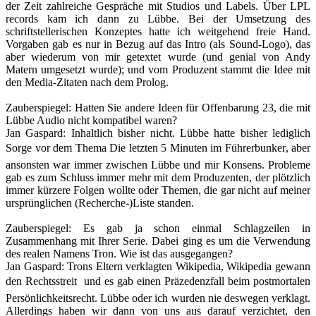
der Zeit zahlreiche Gespräche mit Studios und Labels. Über LPL
records kam ich dann zu Lübbe. Bei der Umsetzung des
schriftstellerischen Konzeptes hatte ich weitgehend freie Hand.
Vorgaben gab es nur in Bezug auf das Intro (als Sound-Logo), das
aber wiederum von mir getextet wurde (und genial von Andy
Matern umgesetzt wurde); und vom Produzent stammt die Idee mit
den Media-Zitaten nach dem Prolog.
Zauberspiegel
:
Hatten Sie andere Ideen für Offenbarung 23, die mit
Lübbe Audio nicht kompatibel waren?
Jan Gaspard
:
Inhaltlich bisher nicht. Lübbe hatte bisher lediglich
Sorge vor dem Thema Die letzten 5 Minuten im Führerbunker, aber
ansonsten war immer zwischen Lübbe und mir Konsens. Probleme
gab es zum Schluss immer mehr mit dem Produzenten, der plötzlich
immer kürzere Folgen wollte oder Themen, die gar nicht auf meiner
ursprünglichen (Recherche-)Liste standen.
Zauberspiegel
:
Es gab ja schon einmal Schlagzeilen in
Zusammenhang mit Ihrer Serie. Dabei ging es um die Verwendung
des realen Namens Tron. Wie ist das ausgegangen?
Jan Gaspard
:
Trons Eltern verklagten Wikipedia, Wikipedia gewann
den Rechtsstreit  und es gab einen Präzedenzfall beim postmortalen
Persönlichkeitsrecht. Lübbe oder ich wurden nie deswegen verklagt.
Allerdings haben wir dann von uns aus darauf verzichtet, den