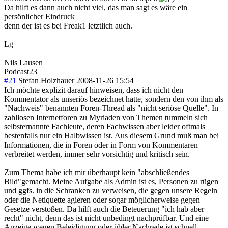
Da hilft es dann auch nicht viel, das man sagt es wäre ein
persönlicher Eindruck
denn der ist es bei Freak1 letztlich auch.
Lg
Nils Lausen
Podcast23
#21
Stefan Holzhauer
2008-11-26 15:54
Ich möchte explizit darauf hinweisen, dass ich nicht den
Kommentator als unseriös bezeichnet hatte, sondern den von ihm als
"Nachweis" benannten Foren-Thread als "nicht seriöse Quelle". In
zahllosen Internetforen zu Myriaden von Themen tummeln sich
selbsternannte Fachleute, deren Fachwissen aber leider oftmals
bestenfalls nur ein Halbwissen ist. Aus diesem Grund muß man bei
Informationen, die in Foren oder in Form von Kommentaren
verbreitet werden, immer sehr vorsichtig und kritisch sein.
Zum Thema habe ich mir überhaupt kein "abschließendes
Bild"gemacht. Meine Aufgabe als Admin ist es, Personen zu rügen
und ggfs. in die Schranken zu verweisen, die gegen unsere Regeln
oder die Netiquette agieren oder sogar möglicherweise gegen
Gesetze verstoßen. Da hilft auch die Beteuerung "ich hab aber
recht" nicht, denn das ist nicht unbedingt nachprüfbar. Und eine
Anzeige wegen Beleidigung oder übler Nachrede ist schnell