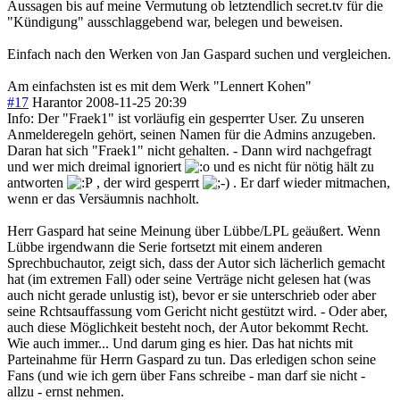
Aussagen bis auf meine Vermutung ob letztendlich secret.tv für die
"Kündigung" ausschlaggebend war, belegen und beweisen.
Einfach nach den Werken von Jan Gaspard suchen und vergleichen.
Am einfachsten ist es mit dem Werk "Lennert Kohen"
#17
Harantor
2008-11-25 20:39
Info: Der "Fraek1" ist vorläufig ein gesperrter User. Zu unseren
Anmelderegeln gehört, seinen Namen für die Admins anzugeben.
Daran hat sich "Fraek1" nicht gehalten. - Dann wird nachgefragt
und wer mich dreimal ignoriert
und es nicht für nötig hält zu
antworten
, der wird gesperrt
. Er darf wieder mitmachen,
wenn er das Versäumnis nachholt.
Herr Gaspard hat seine Meinung über Lübbe/LPL geäußert. Wenn
Lübbe irgendwann die Serie fortsetzt mit einem anderen
Sprechbuchautor, zeigt sich, dass der Autor sich lächerlich gemacht
hat (im extremen Fall) oder seine Verträge nicht gelesen hat (was
auch nicht gerade unlustig ist), bevor er sie unterschrieb oder aber
seine Rchtsauffassung vom Gericht nicht gestützt wird. - Oder aber,
auch diese Möglichkeit besteht noch, der Autor bekommt Recht.
Wie auch immer... Und darum ging es hier. Das hat nichts mit
Parteinahme für Herrn Gaspard zu tun. Das erledigen schon seine
Fans (und wie ich gern über Fans schreibe - man darf sie nicht -
allzu - ernst nehmen.