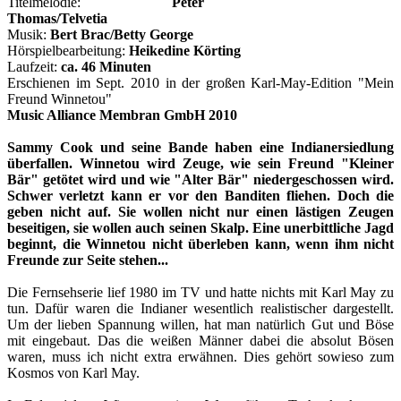
Titelmelodie:
Peter
Thomas/Telvetia
Musik:
Bert Brac/Betty George
Hörspielbearbeitung:
Heikedine Körting
Laufzeit:
ca. 46 Minuten
Erschienen im Sept. 2010 in der großen Karl-May-Edition "Mein
Freund Winnetou"
Music Alliance Membran GmbH 2010
Sammy Cook und seine Bande haben eine Indianersiedlung
überfallen. Winnetou wird Zeuge, wie sein Freund "Kleiner
Bär" getötet wird und wie "Alter Bär" niedergeschossen wird.
Schwer verletzt kann er vor den Banditen fliehen. Doch die
geben nicht auf. Sie wollen nicht nur einen lästigen Zeugen
beseitigen, sie wollen auch seinen Skalp. Eine unerbittliche Jagd
beginnt, die Winnetou nicht überleben kann, wenn ihm nicht
Freunde zur Seite stehen...
Die Fernsehserie lief 1980 im TV und hatte nichts mit Karl May zu
tun. Dafür waren die Indianer wesentlich realistischer dargestellt.
Um der lieben Spannung willen, hat man natürlich Gut und Böse
mit eingebaut. Das die weißen Männer dabei die absolut Bösen
waren, muss ich nicht extra erwähnen. Dies gehört sowieso zum
Kosmos von Karl May.