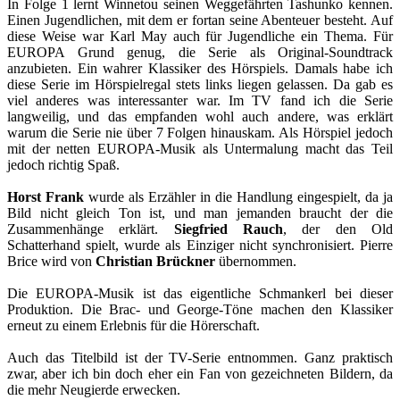
In Folge 1 lernt Winnetou seinen Weggefährten Tashunko kennen.
Einen Jugendlichen, mit dem er fortan seine Abenteuer besteht. Auf
diese Weise war Karl May auch für Jugendliche ein Thema. Für
EUROPA Grund genug, die Serie als Original-Soundtrack
anzubieten. Ein wahrer Klassiker des Hörspiels. Damals habe ich
diese Serie im Hörspielregal stets links liegen gelassen. Da gab es
viel anderes was interessanter war. Im TV fand ich die Serie
langweilig, und das empfanden wohl auch andere, was erklärt
warum die Serie nie über 7 Folgen hinauskam. Als Hörspiel jedoch
mit der netten EUROPA-Musik als Untermalung macht das Teil
jedoch richtig Spaß.
Horst Frank
wurde als Erzähler in die Handlung eingespielt, da ja
Bild nicht gleich Ton ist, und man jemanden braucht der die
Zusammenhänge erklärt.
Siegfried Rauch
, der den Old
Schatterhand spielt, wurde als Einziger nicht synchronisiert. Pierre
Brice wird von
Christian Brückner
übernommen.
Die EUROPA-Musik ist das eigentliche Schmankerl bei dieser
Produktion. Die Brac- und George-Töne machen den Klassiker
erneut zu einem Erlebnis für die Hörerschaft.
Auch das Titelbild ist der TV-Serie entnommen. Ganz praktisch
zwar, aber ich bin doch eher ein Fan von gezeichneten Bildern, da
die mehr Neugierde erwecken.