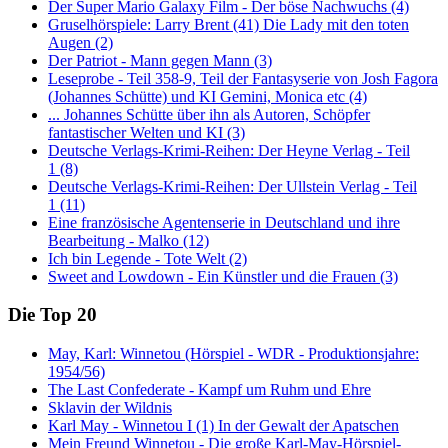
Der Super Mario Galaxy Film - Der böse Nachwuchs (4)
Gruselhörspiele: Larry Brent (41) Die Lady mit den toten
Augen (2)
Der Patriot - Mann gegen Mann (3)
Leseprobe - Teil 358-9, Teil der Fantasyserie von Josh Fagora
(Johannes Schütte) und KI Gemini, Monica etc (4)
... Johannes Schütte über ihn als Autoren, Schöpfer
fantastischer Welten und KI (3)
Deutsche Verlags-Krimi-Reihen: Der Heyne Verlag - Teil
1 (8)
Deutsche Verlags-Krimi-Reihen: Der Ullstein Verlag - Teil
1 (11)
Eine französische Agentenserie in Deutschland und ihre
Bearbeitung - Malko (12)
Ich bin Legende - Tote Welt (2)
Sweet and Lowdown - Ein Künstler und die Frauen (3)
Die Top 20
May, Karl: Winnetou (Hörspiel - WDR - Produktionsjahre:
1954/56)
The Last Confederate - Kampf um Ruhm und Ehre
Sklavin der Wildnis
Karl May - Winnetou I (1) In der Gewalt der Apatschen
Mein Freund Winnetou - Die große Karl-May-Hörspiel-