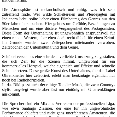
mit dem Krimi.
Die Atmosphäre ist melancholisch und ruhig, was ich sehr
zutreffend finde. Wer wilde Schießereien und Pferdejagten mit
Indianern liebt, sollte lieber einen Filmbeitrag des Genres aus den
50er Jahren heranziehen. Hier geht es um Gefühle, Beziehungen zu
Menschen und um eine düstere Vergangenheit des Protagonisten.
Diese Form der Unterhaltung ist ungewöhnlich anspruchsvoll für
einen reinen Western, aber eben doch recht üblich für einen Krimi.
Im Grunde wurden zwei Zeitepochen miteinander verwoben.
Zeitepochen der Unterhaltung und dem Genre.
Schülert versteht es eine sehr detailverliebte Umsetzung zu gestalten,
die sich Zeit für die Szenen nimmt. Ungewohnt für ein
kommerzielles Hörspiel, welche eigentlich auf Effekte und schnelle
Schnitte setzen. Diese große Kunst des Unterhaltens, die das Label
Ohrenkneifer hier zelebriert, erlebt man heutzutage eigentlich nur
noch bei Radiohörspielen.
In das Bild passt auch der ruhige Ton der Musik, die zwar Country-
stylish angelegt wurde aber fast nur eintönig mit Gitarrenklängen
auskommt.
Die Sprecher sind ein Mix aus Vertretern der professionellen Liga,
wie etwa Santiago Ziesmer, der eine für ihn ungewöhnliche
Performance abliefert und nicht ganz unerfahrenen Amateuren, die