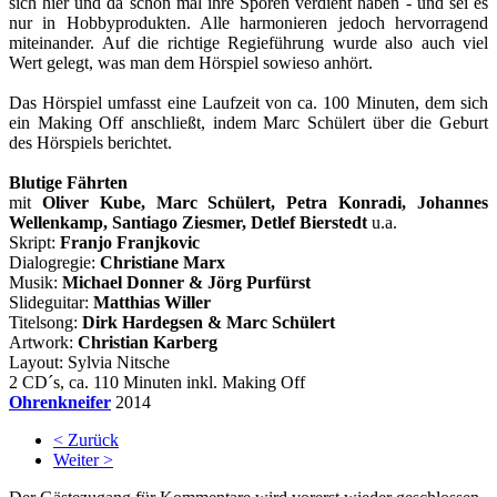
sich hier und da schon mal ihre Sporen verdient haben - und sei es
nur in Hobbyprodukten. Alle harmonieren jedoch hervorragend
miteinander. Auf die richtige Regieführung wurde also auch viel
Wert gelegt, was man dem Hörspiel sowieso anhört.
Das Hörspiel umfasst eine Laufzeit von ca. 100 Minuten, dem sich
ein Making Off anschließt, indem Marc Schülert über die Geburt
des Hörspiels berichtet.
Blutige Fährten
mit
Oliver Kube, Marc Schülert, Petra Konradi, Johannes
Wellenkamp, Santiago Ziesmer, Detlef Bierstedt
u.a.
Skript:
Franjo Franjkovic
Dialogregie:
Christiane Marx
Musik:
Michael Donner & Jörg Purfürst
Slideguitar:
Matthias Willer
Titelsong:
Dirk Hardegsen & Marc Schülert
Artwork:
Christian Karberg
Layout: Sylvia Nitsche
2 CD´s, ca. 110 Minuten inkl. Making Off
Ohrenkneifer
2014
< Zurück
Weiter >