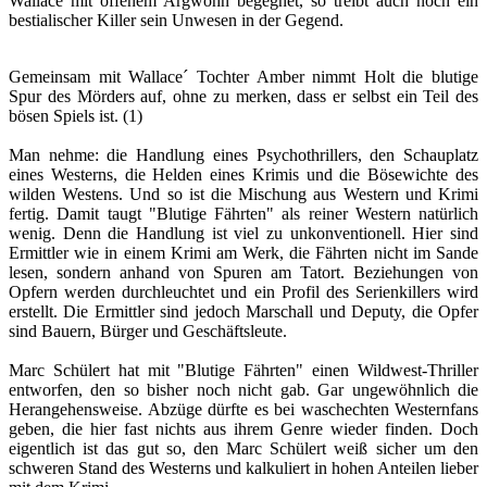
Wallace mit offenem Argwohn begegnet, so treibt auch noch ein
bestialischer Killer sein Unwesen in der Gegend.
Gemeinsam mit Wallace´ Tochter Amber nimmt Holt die blutige
Spur des Mörders auf, ohne zu merken, dass er selbst ein Teil des
bösen Spiels ist. (1)
Man nehme: die Handlung eines Psychothrillers, den Schauplatz
eines Westerns, die Helden eines Krimis und die Bösewichte des
wilden Westens. Und so ist die Mischung aus Western und Krimi
fertig. Damit taugt "Blutige Fährten" als reiner Western natürlich
wenig. Denn die Handlung ist viel zu unkonventionell. Hier sind
Ermittler wie in einem Krimi am Werk, die Fährten nicht im Sande
lesen, sondern anhand von Spuren am Tatort. Beziehungen von
Opfern werden durchleuchtet und ein Profil des Serienkillers wird
erstellt. Die Ermittler sind jedoch Marschall und Deputy, die Opfer
sind Bauern, Bürger und Geschäftsleute.
Marc Schülert hat mit "Blutige Fährten" einen Wildwest-Thriller
entworfen, den so bisher noch nicht gab. Gar ungewöhnlich die
Herangehensweise. Abzüge dürfte es bei waschechten Westernfans
geben, die hier fast nichts aus ihrem Genre wieder finden. Doch
eigentlich ist das gut so, den Marc Schülert weiß sicher um den
schweren Stand des Westerns und kalkuliert in hohen Anteilen lieber