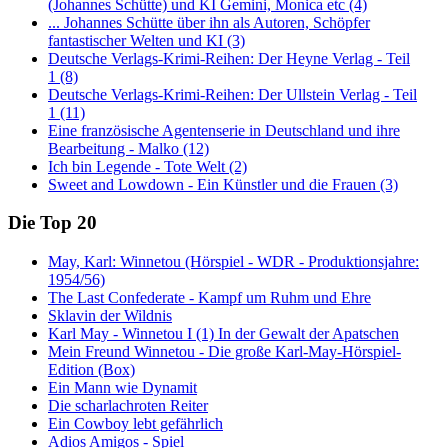
(Johannes Schütte) und KI Gemini, Monica etc (4)
... Johannes Schütte über ihn als Autoren, Schöpfer
fantastischer Welten und KI (3)
Deutsche Verlags-Krimi-Reihen: Der Heyne Verlag - Teil
1 (8)
Deutsche Verlags-Krimi-Reihen: Der Ullstein Verlag - Teil
1 (11)
Eine französische Agentenserie in Deutschland und ihre
Bearbeitung - Malko (12)
Ich bin Legende - Tote Welt (2)
Sweet and Lowdown - Ein Künstler und die Frauen (3)
Die Top 20
May, Karl: Winnetou (Hörspiel - WDR - Produktionsjahre:
1954/56)
The Last Confederate - Kampf um Ruhm und Ehre
Sklavin der Wildnis
Karl May - Winnetou I (1) In der Gewalt der Apatschen
Mein Freund Winnetou - Die große Karl-May-Hörspiel-
Edition (Box)
Ein Mann wie Dynamit
Die scharlachroten Reiter
Ein Cowboy lebt gefährlich
Adios Amigos - Spiel