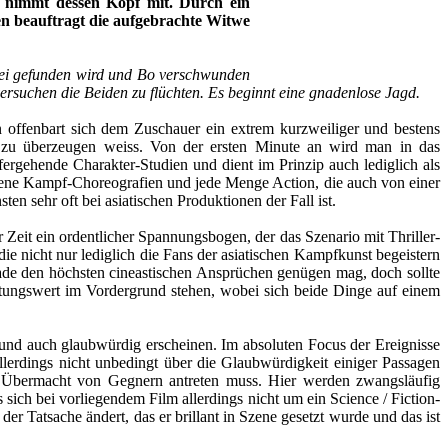
d nimmt dessen Kopf mit. Durch ein
sen beauftragt die aufgebrachte Witwe
izei gefunden wird und Bo verschwunden
versuchen die Beiden zu flüchten. Es beginnt eine gnadenlose Jagd.
n offenbart sich dem Zuschauer ein extrem kurzweiliger und bestens
en zu überzeugen weiss. Von der ersten Minute an wird man in das
efergehende Charakter-Studien und dient im Prinzip auch lediglich als
gene Kampf-Choreografien und jede Menge Action, die auch von einer
ten sehr oft bei asiatischen Produktionen der Fall ist.
 Zeit ein ordentlicher Spannungsbogen, der das Szenario mit Thriller-
ie nicht nur lediglich die Fans der asiatischen Kampfkunst begeistern
erade den höchsten cineastischen Ansprüchen genügen mag, doch sollte
ltungswert im Vordergrund stehen, wobei sich beide Dinge auf einem
 und auch glaubwürdig erscheinen. Im absoluten Focus der Ereignisse
llerdings nicht unbedingt über die Glaubwürdigkeit einiger Passagen
he Übermacht von Gegnern antreten muss. Hier werden zwangsläufig
ich bei vorliegendem Film allerdings nicht um ein Science / Fiction-
r Tatsache ändert, das er brillant in Szene gesetzt wurde und das ist