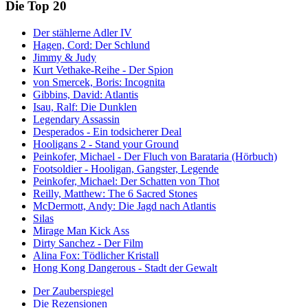
Die Top 20
Der stählerne Adler IV
Hagen, Cord: Der Schlund
Jimmy & Judy
Kurt Vethake-Reihe - Der Spion
von Smercek, Boris: Incognita
Gibbins, David: Atlantis
Isau, Ralf: Die Dunklen
Legendary Assassin
Desperados - Ein todsicherer Deal
Hooligans 2 - Stand your Ground
Peinkofer, Michael - Der Fluch von Barataria (Hörbuch)
Footsoldier - Hooligan, Gangster, Legende
Peinkofer, Michael: Der Schatten von Thot
Reilly, Matthew: The 6 Sacred Stones
McDermott, Andy: Die Jagd nach Atlantis
Silas
Mirage Man Kick Ass
Dirty Sanchez - Der Film
Alina Fox: Tödlicher Kristall
Hong Kong Dangerous - Stadt der Gewalt
Der Zauberspiegel
Die Rezensionen