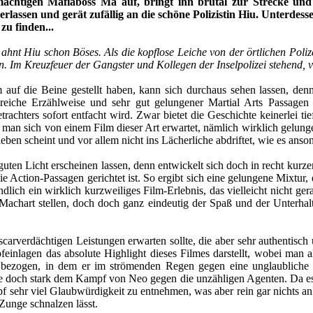
 mächtigen Mafiaboss Ma auf, bringt ihn brutal zur Strecke un
rlassen und gerät zufällig an die schöne Polizistin Hiu. Unterdes
u finden...
ahnt Hiu schon Böses. Als die kopflose Leiche von der örtlichen Pol
en. Im Kreuzfeuer der Gangster und Kollegen der Inselpolizei stehend, 
auf die Beine gestellt haben, kann sich durchaus sehen lassen, den
mporeiche Erzählweise und sehr gut gelungener Martial Arts Passag
achters sofort entfacht wird. Zwar bietet die Geschichte keinerlei ti
man sich von einem Film dieser Art erwartet, nämlich wirklich gelun
ben scheint und vor allem nicht ins Lächerliche abdriftet, wie es ansons
uten Licht erscheinen lassen, denn entwickelt sich doch in recht kurzer
Action-Passagen gerichtet ist. So ergibt sich eine gelungene Mixtur, d
dlich ein wirklich kurzweiliges Film-Erlebnis, das vielleicht nicht g
Machart stellen, doch doch ganz eindeutig der Spaß und der Unterha
carverdächtigen Leistungen erwarten sollte, die aber sehr authentisch
feinlagen das absolute Highlight dieses Filmes darstellt, wobei man a
mpf bezogen, in dem er im strömenden Regen gegen eine unglaublic
e doch stark dem Kampf von Neo gegen die unzähligen Agenten. Da es s
 sehr viel Glaubwürdigkeit zu entnehmen, was aber rein gar nichts an de
 Zunge schnalzen lässt.