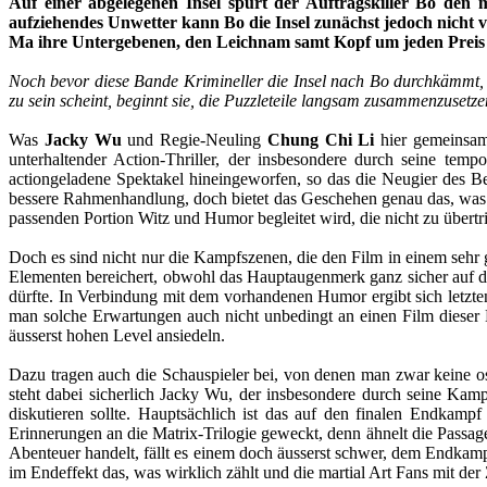
Auf einer abgelegenen Insel spürt der Auftragskiller Bo den
aufziehendes Unwetter kann Bo die Insel zunächst jedoch nicht ve
Ma ihre Untergebenen, den Leichnam samt Kopf um jeden Preis z
Noch bevor diese Bande Krimineller die Insel nach Bo durchkämmt, 
zu sein scheint, beginnt sie, die Puzzleteile langsam zusammenzusetz
Was
Jacky Wu
und Regie-Neuling
Chung Chi Li
hier gemeinsam 
unterhaltender Action-Thriller, der insbesondere durch seine te
actiongeladene Spektakel hineingeworfen, so das die Neugier des Betr
bessere Rahmenhandlung, doch bietet das Geschehen genau das, was 
passenden Portion Witz und Humor begleitet wird, die nicht zu übertrie
Doch es sind nicht nur die Kampfszenen, die den Film in einem sehr g
Elementen bereichert, obwohl das Hauptaugenmerk ganz sicher auf die 
dürfte. In Verbindung mit dem vorhandenen Humor ergibt sich letzten
man solche Erwartungen auch nicht unbedingt an einen Film dieser 
äusserst hohen Level ansiedeln.
Dazu tragen auch die Schauspieler bei, von denen man zwar keine os
steht dabei sicherlich Jacky Wu, der insbesondere durch seine Kamp
diskutieren sollte. Hauptsächlich ist das auf den finalen Endka
Erinnerungen an die Matrix-Trilogie geweckt, denn ähnelt die Passag
Abenteuer handelt, fällt es einem doch äusserst schwer, dem Endkampf
im Endeffekt das, was wirklich zählt und die martial Art Fans mit der