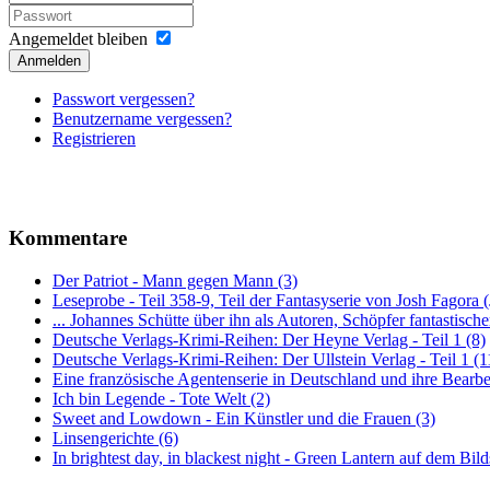
Angemeldet bleiben
Anmelden
Passwort vergessen?
Benutzername vergessen?
Registrieren
Kommentare
Der Patriot - Mann gegen Mann (3)
Leseprobe - Teil 358-9, Teil der Fantasyserie von Josh Fagora
... Johannes Schütte über ihn als Autoren, Schöpfer fantastisch
Deutsche Verlags-Krimi-Reihen: Der Heyne Verlag - Teil 1 (8)
Deutsche Verlags-Krimi-Reihen: Der Ullstein Verlag - Teil 1 (1
Eine französische Agentenserie in Deutschland und ihre Bearbe
Ich bin Legende - Tote Welt (2)
Sweet and Lowdown - Ein Künstler und die Frauen (3)
Linsengerichte (6)
In brightest day, in blackest night - Green Lantern auf dem Bild