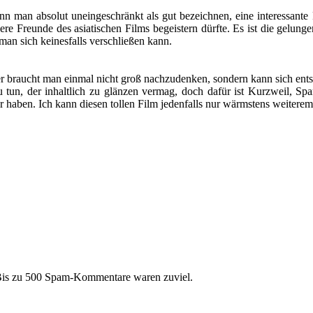
ann man absolut uneingeschränkt als gut bezeichnen, eine interessant
dere Freunde des asiatischen Films begeistern dürfte. Es ist die gelun
an sich keinesfalls verschließen kann.
ier braucht man einmal nicht groß nachzudenken, sondern kann sich en
 tun, der inhaltlich zu glänzen vermag, doch dafür ist Kurzweil, S
 haben. Ich kann diesen tollen Film jedenfalls nur wärmstens weiterem
 Bis zu 500 Spam-Kommentare waren zuviel.