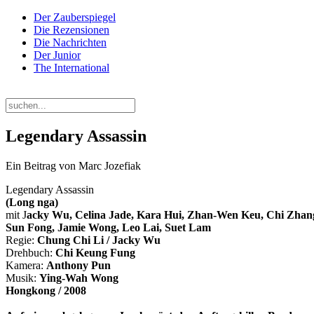
Der Zauberspiegel
Die Rezensionen
Die Nachrichten
Der Junior
The International
Donnerstag, 06. August 2026
Legendary Assassin
Ein Beitrag von Marc Jozefiak
Legendary Assassin
(Long nga)
mit J
acky Wu, Celina Jade, Kara Hui, Zhan-Wen Keu, Chi Zhan
Sun Fong, Jamie Wong, Leo Lai, Suet Lam
Regie:
Chung Chi Li / Jacky Wu
Drehbuch:
Chi Keung Fung
Kamera:
Anthony Pun
Musik:
Ying-Wah Wong
Hongkong / 2008