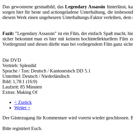
Das gewonnene gesmatbild, das
Legendary Assassin
hinterlässt, k
sorgen hier für beste und actiongeladene Unterhaltung, die insbeson
diesem Werk einen ungeheuren Unterhaltungs-Faktor verleihen, dem m
Fazit:
"Legendary Assassin" ist ein Film, der einfach Spaß macht, h
sicher bekommt man es hier mit keinem hochintellektuellem Film zu
Vordergrund und diesen dürfte man bei vorliegendem Film ganz sicher
Die DVD
Vertrieb: Splendid
Sprache / Ton: Deutsch / Kantonesisch DD 5.1
Untertitel: Deutsch / Niederländisch
Bild: 1,78:1 (16:9)
Laufzeit: 85 Minuten
Extras: Making Of
< Zurück
Weiter >
Der Gästezugang für Kommentare wird vorerst wieder geschlossen.
Bitte registriert Euch.