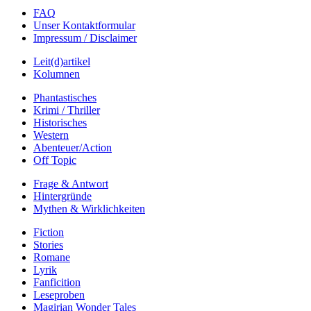
FAQ
Unser Kontaktformular
Impressum / Disclaimer
Leit(d)artikel
Kolumnen
Phantastisches
Krimi / Thriller
Historisches
Western
Abenteuer/Action
Off Topic
Frage & Antwort
Hintergründe
Mythen & Wirklichkeiten
Fiction
Stories
Romane
Lyrik
Fanficition
Leseproben
Magirian Wonder Tales