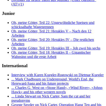
(AT) (1)
Junior
Oh, meine Götter, Teil 22: Ungewöhnliche Speisen und
schicksalhafte Wagenrennen
Oh, meine Götter, Teil 21: Herakles V – Nach den 12
Arbeiten
Oh, meine Götter, Teil 20: Herakles IV – Die restlichen
Arbeiten
Oh, meine Götter, Teil 19: Herakles III – Job zwei bis sechs
Oh, meine Götter, Teil 18: Herakles II – Gigantischer
Wahnsinn und die erste Arbeit
International
Interview with Karen Kuegler-Rugowski on Dietmar Kuegler
... Mark Chadbourn on Underground, World's End, the
Hereward-Saga and his future projects
... Charles G. West on »Stone Hand«, »Wind River«, »Johnn
Hawk« and his other western novels
... Linda Stewart on Nick Carter, Sam the cat and her
pseudonyms
George Snyder on Nick Carter, Operation Hang Ten and his