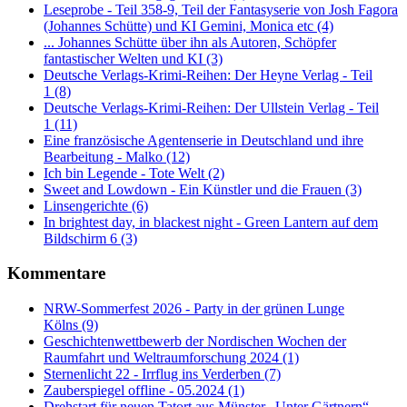
Leseprobe - Teil 358-9, Teil der Fantasyserie von Josh Fagora
(Johannes Schütte) und KI Gemini, Monica etc (4)
... Johannes Schütte über ihn als Autoren, Schöpfer
fantastischer Welten und KI (3)
Deutsche Verlags-Krimi-Reihen: Der Heyne Verlag - Teil
1 (8)
Deutsche Verlags-Krimi-Reihen: Der Ullstein Verlag - Teil
1 (11)
Eine französische Agentenserie in Deutschland und ihre
Bearbeitung - Malko (12)
Ich bin Legende - Tote Welt (2)
Sweet and Lowdown - Ein Künstler und die Frauen (3)
Linsengerichte (6)
In brightest day, in blackest night - Green Lantern auf dem
Bildschirm 6 (3)
Kommentare
NRW-Sommerfest 2026 - Party in der grünen Lunge
Kölns (9)
Geschichtenwettbewerb der Nordischen Wochen der
Raumfahrt und Weltraumforschung 2024 (1)
Sternenlicht 22 - Irrflug ins Verderben (7)
Zauberspiegel offline - 05.2024 (1)
Drehstart für neuen Tatort aus Münster „Unter Gärtnern“