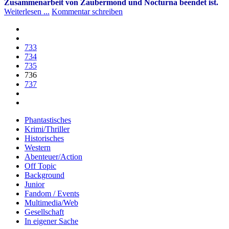
Zusammenarbeit von Zaubermond und Nocturna beendet ist.
Weiterlesen ...
Kommentar schreiben
733
734
735
736
737
Phantastisches
Krimi/Thriller
Historisches
Western
Abenteuer/Action
Off Topic
Background
Junior
Fandom / Events
Multimedia/Web
Gesellschaft
In eigener Sache