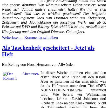
mit jeder Entscheidung nimmt das Leben
eine andere Wendung. Was wäre mit seinem Leben passiert, wenn
Nemo sich damals anders entschieden hätte? Wie hat er sich
entschieden? Und was ist wirklich geschehen? Der belgische
Ausnahme-Regisseur Jaco van Dormael webt aus Ereignissen,
Zeitebenen und Möglichkeiten ein fesselndes Werk, das ab 3.
Februar auf DVD und Blu-ray Disc erhältlich ist und zusätzlich zur
Kinofassung auch den Original Directors Cut umfasst.
Weiterlesen ...
Kommentar schreiben
Als Taschenheft gescheitert - Jetzt als
Heft
Ein Beitrag von Horst Hermann von Allwörden
In dieser Woche kommen eine auf den
ersten Blick neue Reihe an den Kiosk.
Aber so ganz neu ist das alles nicht, was
da als Heftroman unter dem Titel »DER
ABENTEUER-ROMAN« präsentiert
wird.
Wie bereits vor Weihnachten
berichtet, kehren »David Johnson« und
»Roberta Lee« an den Kiosk zurück. Nicht
als Taschenheft, sondern in Form des