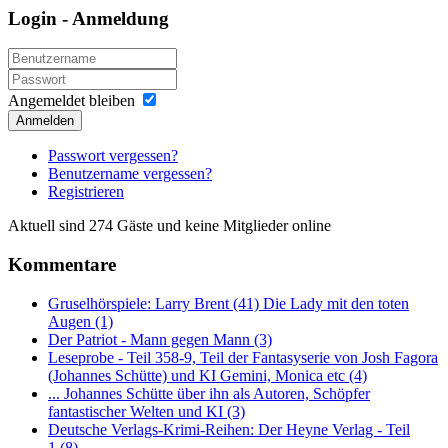
Login - Anmeldung
Angemeldet bleiben
Anmelden
Passwort vergessen?
Benutzername vergessen?
Registrieren
Aktuell sind 274 Gäste und keine Mitglieder online
Kommentare
Gruselhörspiele: Larry Brent (41) Die Lady mit den toten
Augen (1)
Der Patriot - Mann gegen Mann (3)
Leseprobe - Teil 358-9, Teil der Fantasyserie von Josh Fagora
(Johannes Schütte) und KI Gemini, Monica etc (4)
... Johannes Schütte über ihn als Autoren, Schöpfer
fantastischer Welten und KI (3)
Deutsche Verlags-Krimi-Reihen: Der Heyne Verlag - Teil
1 (8)