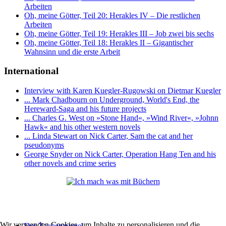
Arbeiten
Oh, meine Götter, Teil 20: Herakles IV – Die restlichen
Arbeiten
Oh, meine Götter, Teil 19: Herakles III – Job zwei bis sechs
Oh, meine Götter, Teil 18: Herakles II – Gigantischer
Wahnsinn und die erste Arbeit
International
Interview with Karen Kuegler-Rugowski on Dietmar Kuegler
... Mark Chadbourn on Underground, World's End, the
Hereward-Saga and his future projects
... Charles G. West on »Stone Hand«, »Wind River«, »Johnn
Hawk« and his other western novels
... Linda Stewart on Nick Carter, Sam the cat and her
pseudonyms
George Snyder on Nick Carter, Operation Hang Ten and his
other novels and crime series
Wir verwenden Cookies, um Inhalte zu personalisieren und die
Der Zauberspiegel