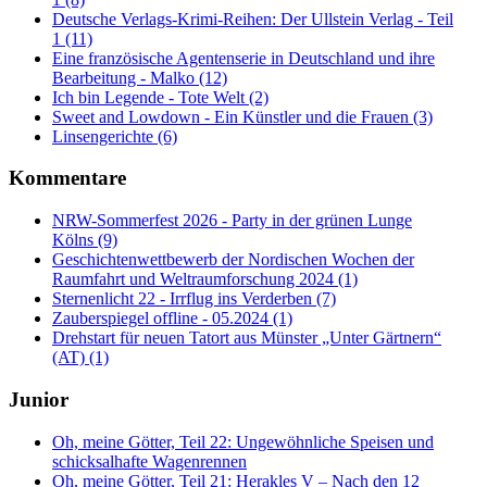
Deutsche Verlags-Krimi-Reihen: Der Ullstein Verlag - Teil
1 (11)
Eine französische Agentenserie in Deutschland und ihre
Bearbeitung - Malko (12)
Ich bin Legende - Tote Welt (2)
Sweet and Lowdown - Ein Künstler und die Frauen (3)
Linsengerichte (6)
Kommentare
NRW-Sommerfest 2026 - Party in der grünen Lunge
Kölns (9)
Geschichtenwettbewerb der Nordischen Wochen der
Raumfahrt und Weltraumforschung 2024 (1)
Sternenlicht 22 - Irrflug ins Verderben (7)
Zauberspiegel offline - 05.2024 (1)
Drehstart für neuen Tatort aus Münster „Unter Gärtnern“
(AT) (1)
Junior
Oh, meine Götter, Teil 22: Ungewöhnliche Speisen und
schicksalhafte Wagenrennen
Oh, meine Götter, Teil 21: Herakles V – Nach den 12