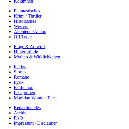
Kolumnen
Phantastisches
Krimi / Thriller
Historisches
Western
Abenteuer/Action
Off Topic
Frage & Antwort
Hintergründe
Mythen & Wirklichkeiten
Fiction
Stories
Romane
Lyrik
Fanficition
Leseproben
Magirian Wonder Tales
Redaktionelles
Archiv
FAQ
Impressum / Disclaimer