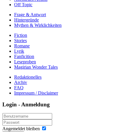
Off Topic
Frage & Antwort
Hintergründe
Mythen & Wirklichkeiten
Fiction
Stories
Romane
Lyrik
Fanficition
Leseproben
Magirian Wonder Tales
Redaktionelles
Archiv
FAQ
Impressum / Disclaimer
Login - Anmeldung
Angemeldet bleiben