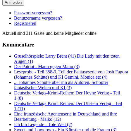
Anmelden
Passwort vergessen?
Benutzername vergessen?
Registrieren
Aktuell sind 311 Gäste und keine Mitglieder online
Kommentare
Gruselhörspiele: Larry Brent (41) Die Lady mit den toten
Augen (1)
Der Patriot - Mann gegen Mann (3)
Leseprobe - Teil 358-9, Teil der Fantasyserie von Josh Fagora
(Johannes Schütte) und KI Gemini, Monica etc (4)
... Johannes Schütte über ihn als Autoren, Schöpfer
fantastischer Welten und KI (3)
Deutsche Verlags-Krimi-Reihen: Der Heyne Verlag - Teil
1 (8)
Deutsche Verlags-Krimi-Reihen: Der Ullstein Verlag - Teil
1 (11)
Eine französische Agentenserie in Deutschland und ihre
Bearbeitung - Malko (12)
Ich bin Legende - Tote Welt (2)
Sweet and Lowdown - Ein Künstler und die Frauen (3)