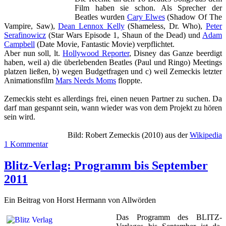
Film haben sie schon. Als Sprecher der
Beatles wurden
Cary Elwes
(Shadow Of The
Vampire, Saw),
Dean Lennox Kelly
(Shameless, Dr. Who),
Peter
Serafinowicz
(Star Wars Episode 1, Shaun of the Dead) und
Adam
Campbell
(Date Movie, Fantastic Movie) verpflichtet.
Aber nun soll, lt.
Hollywood Reporter
, Disney das Ganze beerdigt
haben, weil a) die überlebenden Beatles (Paul und Ringo) Meetings
platzen ließen, b) wegen Budgetfragen und c) weil Zemeckis letzter
Animationsfilm
Mars Needs Moms
floppte.
Zemeckis steht es allerdings frei, einen neuen Partner zu suchen. Da
darf man gespannt sein, wann wieder was von dem Projekt zu hören
sein wird.
Bild:
Robert Zemeckis
(2010) aus der
Wikipedia
1 Kommentar
Blitz-Verlag: Programm bis September
2011
Ein Beitrag von Horst Hermann von Allwörden
Das Programm des BLITZ-