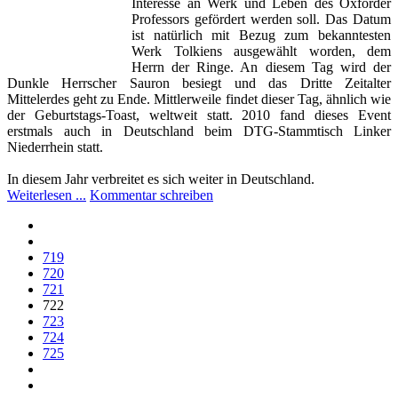
Interesse an Werk und Leben des Oxforder
Professors gefördert werden soll. Das Datum
ist natürlich mit Bezug zum bekanntesten
Werk Tolkiens ausgewählt worden, dem
Herrn der Ringe. An diesem Tag wird der
Dunkle Herrscher Sauron besiegt und das Dritte Zeitalter
Mittelerdes geht zu Ende. Mittlerweile findet dieser Tag, ähnlich wie
der Geburtstags-Toast, weltweit statt. 2010 fand dieses Event
erstmals auch in Deutschland beim DTG-Stammtisch Linker
Niederrhein statt.
In diesem Jahr verbreitet es sich weiter in Deutschland.
Weiterlesen ...
Kommentar schreiben
719
720
721
722
723
724
725