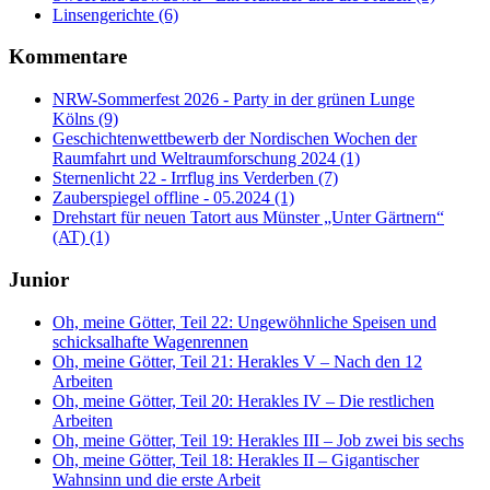
Linsengerichte (6)
Kommentare
NRW-Sommerfest 2026 - Party in der grünen Lunge
Kölns (9)
Geschichtenwettbewerb der Nordischen Wochen der
Raumfahrt und Weltraumforschung 2024 (1)
Sternenlicht 22 - Irrflug ins Verderben (7)
Zauberspiegel offline - 05.2024 (1)
Drehstart für neuen Tatort aus Münster „Unter Gärtnern“
(AT) (1)
Junior
Oh, meine Götter, Teil 22: Ungewöhnliche Speisen und
schicksalhafte Wagenrennen
Oh, meine Götter, Teil 21: Herakles V – Nach den 12
Arbeiten
Oh, meine Götter, Teil 20: Herakles IV – Die restlichen
Arbeiten
Oh, meine Götter, Teil 19: Herakles III – Job zwei bis sechs
Oh, meine Götter, Teil 18: Herakles II – Gigantischer
Wahnsinn und die erste Arbeit