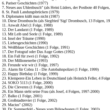
6. Pariser Geschichten (1977)
7. Neues aus Uhlenbusch" (als Heini Lüders, der Postbote 40 Folgen
8. St. Pauli Landungsbrücken (1979)
9. Diplomaten küßt man nicht (1987)
10. Diese Drombuschs (als Siegfried 'Sigi' Drombusch, 13 Folgen, 1
11. Anwalt Abel (1 Folge, 1988)
12. Der Landarzt (1 Folge, 1989)
13. Mit Leib und Seele (1 Folge, 1989)
14. Insel der Träume (1990)
15. Liebesgeschichten (1990)
16. Weißblaue Geschichten (1 Folge, 1991)
17. Der Fotograf oder Das Auge Gottes (1992)
18. Ein Fall für zwei (1 Folge, 1992)
19. Der Millionenerbe (1993)
20. Freunde wie wir (1 Folge, 1997)
21. Alarm für Cobra 11 - Die Autobahnpolizei (1 Folge, 1999)
22. Happy Birthday (1 Folge, 1999)
23. Klemperer-Ein Leben in Deutschland (als Heinrich Feller, 4 Folg
24. SOKO 5113 (1 Folge, 2000)
25. Die Cleveren (1 Folge, 2000)
26. Ein Mann steht seine Frau (als Josef, 4 Folgen, 1997-2000)
27. Balko (1 Folge, 2001)
28. Großstadtrevier (1 Folge, 2002)
29. Macius" (2002)
30. Dr. Sommerfeld - Neues vom Bülowbogen (1 Folge, 2003)