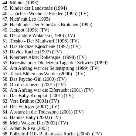
44. Möbius (1993)
45. Kinder der Landstraße (1994)
46. ...nächste Woche ist Frieden (1995) (TV)
47. Nich' mit Leo (1995)
48. Halali oder Der Schuß ins Brötchen (1995)
49. Jackpot (1996) (TV)
50. Der andere Wolanski (1996) (TV)
51. Tresko - Der Maulwurf (1996) (TV)
52. Das Hochzeitsgeschenk (1997) (TV)
53. Davids Rache (1997) (TV)
54. Koerbers Akte: Rollenspiel (1998) (TV)
55. Beresina oder Die letzten Tage der Schweiz (1999)
56. Am Anfang war der Seitensprung (1999) (TV)
57. Tatort-Blüten aus Werder (2000) (TV)
58. Das Psycho-Girl (2000) (TV)
59. Oh du Liebezeit (2001) (TV)
60. Am Anfang war die Eifersucht (2001) (TV)
61. Das Baby-Komplott (2001) (TV)
62. Vera Brühne (2001) (TV)
63. Der Verleger (2001) (TV)
64. Absturz in die Todeszone (2001) (TV)
65. Hannas Baby (2002) (TV)
66. Mein Weg zu Dir (2003) (TV)
67. Adam & Eva (2003)
68. Polizeiruf 110- Barbarossas Rache (2004) (TV)