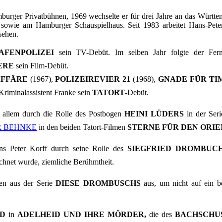
urger Privatbühnen, 1969 wechselte er für drei Jahre an das Württem
sowie am Hamburger Schauspielhaus. Seit 1983 arbeitet Hans-Peter
sehen.
HAFENPOLIZEI
sein TV-Debüt. Im selben Jahr folgte der Fer
ERE
sein Film-Debüt.
FFÄRE
(1967),
POLIZEIREVIER 21
(1968),
GNADE FÜR TI
Kriminalassistent Franke sein
TATORT
-Debüt.
 allem durch die Rolle des Postbogen
HEINI LÜDERS
in der Ser
R BEHNKE
in den beiden Tatort-Filmen
STERNE FÜR DEN ORIE
ns Peter Korff durch seine Rolle des
SIEGFRIED DROMBUC
chnet wurde, ziemliche Berühmtheit.
n aus der Serie 
DIESE DROMBUSCHS
 aus, um nicht auf ein 
D
in
ADELHEID UND IHRE MÖRDER,
die des
BACHSCHU