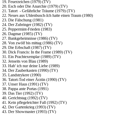
19. Feuerzeichen (1979) (TV)
20. Esch oder Die Anarchie (1979) (TV)
21. Tatort - Gefährliche Träume (1979) (TV)
22. Neues aus Uhlenbusch-Ich hatte einen Traum (1980)
23. Die Fälschung (1981)
24. Der Zubringer (1982) (TV)
25. Peppermint-Frieden (1983)
26. Dagmar (1985) (TV)
27. Bankgeheimnisse (1986) (TV)
28. Von zwölf bis mittag (1986) (TV)
29. Die Erbschaft (1987) (TV)
30. Dick Francis: In the Frame (1989) (TV)
31. Ein Prachtexemplar (1989) (TV)
32. Jenseits von Blau (1989)
33. Hab' ich nur deine Liebe (1989)
34. Der Zauberkasten (1990) (TV)
35. Landstrykere (1990)
36. Tatort-Tod einer Ärztin (1990) (TV)
37. Unser Haus (1991) (TV)
38. Pappa ante Portas (1991)
39. Das Tier (1992) (TV)
40. Gerichtstag (1992) (TV)
41. Kein pflegeleichter Fall (1992) (TV)
42. Der Gartenkrieg (1993) (TV)
43. Der Showmaster (1993) (TV)