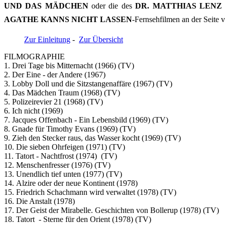
UND DAS MÄDCHEN
oder die des
DR. MATTHIAS LENZ
AGATHE KANNS NICHT LASSEN
-Fernsehfilmen an der Se
Zur Einleitung
-
Zur Übersicht
FILMOGRAPHIE
1. Drei Tage bis Mitternacht (1966) (TV)
2. Der Eine - der Andere (1967)
3. Lobby Doll und die Sitzstangenaffäre (1967) (TV)
4. Das Mädchen Traum (1968) (TV)
5. Polizeirevier 21 (1968) (TV)
6. Ich nicht (1969)
7. Jacques Offenbach - Ein Lebensbild (1969) (TV)
8. Gnade für Timothy Evans (1969) (TV)
9. Zieh den Stecker raus, das Wasser kocht (1969) (TV)
10. Die sieben Ohrfeigen (1971) (TV)
11. Tatort - Nachtfrost (1974) (TV)
12. Menschenfresser (1976) (TV)
13. Unendlich tief unten (1977) (TV)
14. Alzire oder der neue Kontinent (1978)
15. Friedrich Schachmann wird verwaltet (1978) (TV)
16. Die Anstalt (1978)
17. Der Geist der Mirabelle. Geschichten von Bollerup (1978) (TV)
18. Tatort - Sterne für den Orient (1978) (TV)