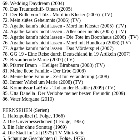
69. Wedding Daydream (2004)
70. Das Traumschiff- Oman (2005)
71. Der Bulle von Tölz - Mord im Kloster (2005) (TV)
72. Mein süßes Geheimnis (2006) (TV)
73. Agathe kann's nicht lassen - Mord im Kloster (2005) (TV)
74. Agathe kann's nicht lassen - Alles oder nichts (2005) (TV)
75. Agathe kann's nicht lassen - Die Tote im Bootshaus (2006) (TV)
76. Agathe kann's nicht lassen - Mord mit Handicap (2006) (TV)
77. Agathe kann's nicht lassen - Das Mörderspiel (2007)
78. GG 19 - Eine Reise durch Deutschland in 19 Artikeln (2007)
79. Bezaubernde Marie (2007) (TV)
80. Pfarrer Braun - Heiliger Birnbaum (2008) (TV)
81. Meine liebe Familie - Der Erbe (2008)
82. Meine liebe Familie - Zeit für Veränderung (2008)
83. Immer Wirbel um Marie (2008) (TV)
84. Kommissar LaBréa - Tod an der Bastille (2009) (TV)
85. Utta Danella- Der Verlobte meiner besten Freundin (2009)
86. Vater Morgana (2010)
FERNSEHEN (Serien)
1. Hafenpolizei (1 Folge, 1966)
2. Die Unverbesserlichen (1 Folge, 1966)
3. Ein Jahr ohne Sonntag (1969)
4. Die Stadt im Tal (1975) TV Mini-Serie
5. Schaurige Geschichten (1 Folge, 1976)