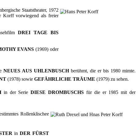
bergische Staatstheater, 1972
 Korff vorwiegend als freier
nsehfilm
DREI TAGE BIS
MOTHY EVANS
(1969) oder
ie
NEUES AUS UHLENBUSCH
berühmt, die er bis 1980 mimte.
NT
(1978) sowie
GEFÄHRLICHE TRÄUME
(1979) zu sehen.
H
in der Serie
DIESE DROMBUSCHS
für die er 1985 mit der
bestimmtes Rollenklischee
STER
in
DER FÜRST