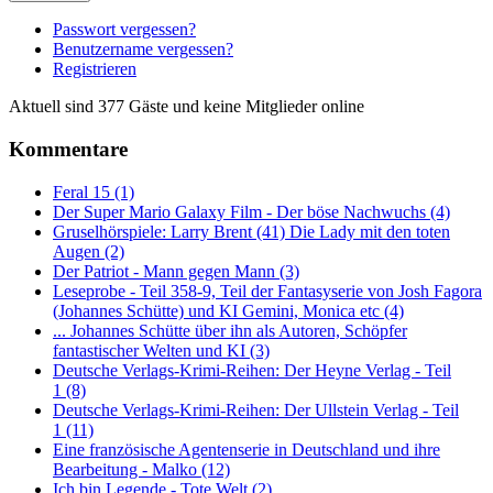
Passwort vergessen?
Benutzername vergessen?
Registrieren
Aktuell sind 377 Gäste und keine Mitglieder online
Kommentare
Feral 15 (1)
Der Super Mario Galaxy Film - Der böse Nachwuchs (4)
Gruselhörspiele: Larry Brent (41) Die Lady mit den toten
Augen (2)
Der Patriot - Mann gegen Mann (3)
Leseprobe - Teil 358-9, Teil der Fantasyserie von Josh Fagora
(Johannes Schütte) und KI Gemini, Monica etc (4)
... Johannes Schütte über ihn als Autoren, Schöpfer
fantastischer Welten und KI (3)
Deutsche Verlags-Krimi-Reihen: Der Heyne Verlag - Teil
1 (8)
Deutsche Verlags-Krimi-Reihen: Der Ullstein Verlag - Teil
1 (11)
Eine französische Agentenserie in Deutschland und ihre
Bearbeitung - Malko (12)
Ich bin Legende - Tote Welt (2)