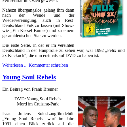
Fernsehstar im Osten gewesen.
Nahezu übergangslos gelang ihm dann
nach der Wende und der
Wiedervereinigung, auch in Rest-
Deutschland Fuß zu fassen (mit Shows
wie „Ein Kessel Buntes) und zu einem
gesamtdeutschen Star zu werden.
Die erste Serie, in der er im vereinten
Deutschland in der Hauptrolle zu sehen war, war 1992 „Felix und
2x Kuckuck“, die nun erstmals auf DVD zu
haben ist.
Weiterlesen ...
Kommentar schreiben
Young Soul Rebels
Ein Beitrag von Frank Brenner
DVD: Young Soul Rebels
Mord im Cruising-Park
I
saac Juliens Solo-Langfilmdebüt
„Young Soul Rebels“ warf im Jahr
1991 einen Blick zurück auf die