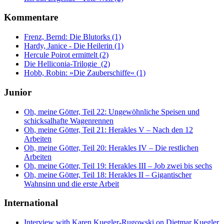
Kommentare
Frenz, Bernd: Die Blutorks (1)
Hardy, Janice - Die Heilerin (1)
Hercule Poirot ermittelt (2)
Die Helliconia-Trilogie (2)
Hobb, Robin: »Die Zauberschiffe« (1)
Junior
Oh, meine Götter, Teil 22: Ungewöhnliche Speisen und
schicksalhafte Wagenrennen
Oh, meine Götter, Teil 21: Herakles V – Nach den 12
Arbeiten
Oh, meine Götter, Teil 20: Herakles IV – Die restlichen
Arbeiten
Oh, meine Götter, Teil 19: Herakles III – Job zwei bis sechs
Oh, meine Götter, Teil 18: Herakles II – Gigantischer
Wahnsinn und die erste Arbeit
International
Interview with Karen Kuegler-Rugowski on Dietmar Kuegler