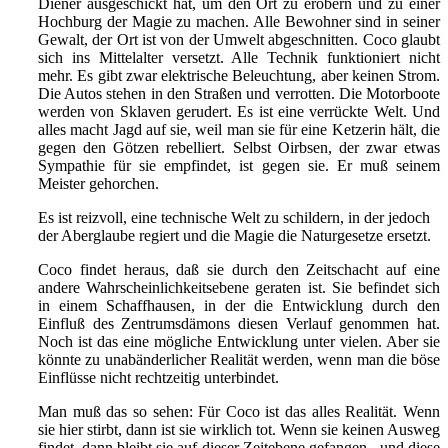
Diener ausgeschickt hat, um den Ort zu erobern und zu einer
Hochburg der Magie zu machen. Alle Bewohner sind in seiner
Gewalt, der Ort ist von der Umwelt abgeschnitten. Coco glaubt
sich ins Mittelalter versetzt. Alle Technik funktioniert nicht
mehr. Es gibt zwar elektrische Beleuchtung, aber keinen Strom.
Die Autos stehen in den Straßen und verrotten. Die Motorboote
werden von Sklaven gerudert. Es ist eine verrückte Welt. Und
alles macht Jagd auf sie, weil man sie für eine Ketzerin hält, die
gegen den Götzen rebelliert. Selbst Oirbsen, der zwar etwas
Sympathie für sie empfindet, ist gegen sie. Er muß seinem
Meister gehorchen.
Es ist reizvoll, eine technische Welt zu schildern, in der jedoch
der Aberglaube regiert und die Magie die Naturgesetze ersetzt.
Coco findet heraus, daß sie durch den Zeitschacht auf eine
andere Wahrscheinlichkeitsebene geraten ist. Sie befindet sich
in einem Schaffhausen, in der die Entwicklung durch den
Einfluß des Zentrumsdämons diesen Verlauf genommen hat.
Noch ist das eine mögliche Entwicklung unter vielen. Aber sie
könnte zu unabänderlicher Realität werden, wenn man die böse
Einflüsse nicht rechtzeitig unterbindet.
Man muß das so sehen: Für Coco ist das alles Realität. Wenn
sie hier stirbt, dann ist sie wirklich tot. Wenn sie keinen Ausweg
findet, dann bleibt sie auf dieser Zeitebene gefangen - und diese