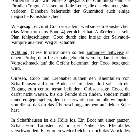
Abrieb sieht aus wie feinste Sägespäne, der Gummitod kann sie
förmlich "regnen" lassen, und die Leute, die das einatmen, sind
verloren. Daneben beherrscht der Gummitod auch einige
magische Kunststückchen.
Wie gesagt, er zürnt Coco vor allem, weil sie sein Haustierchen
(das Monstrum aus Band 4) vernichtet hat. Außerdem ist sein
Plan fehlgeschlagen, Coco durch eine Intrige der Salvatori-
Vampire aus dem Weg zu schaffen.
Achtung:
Diese Informationen sollten
zumindest teilweise
in
einem Prolog dem Leser nahegebracht werden, damit er einen
Vorgeschmack auf die Gefahr bekommt, der Coco begegnen
wird.
Oirbsen, Coco und Liebhaber suchen den Rheinfallen von
Schaffhausen auf dem Bodensee auf, denn dort soll sich ein
Zugang zum centro terrae befinden. Oirbsen sagt: Coco, du
darfst nicht warten, bis die Feinde dich finden, sondern mußt
ihnen entgegengehen, denn das erwarten sie am allerwenigsten
von dir, so daß du das Überraschungsmoment auf deiner Seite
hast.
In Schaffhausen ist die Hölle los. Ein Boot mit einer ganzen
Schar von Touristen ist in der Nähe des Rheinfalles
verschwunden. Es wurden weder Leichen, noch das Wrack des