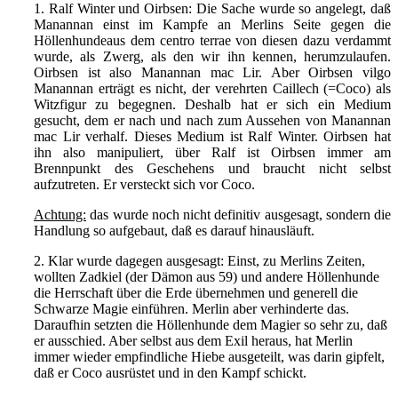
1. Ralf Winter und Oirbsen: Die Sache wurde so angelegt, daß
Manannan einst im Kampfe an Merlins Seite gegen die
Höllenhundeaus dem centro terrae von diesen dazu verdammt
wurde, als Zwerg, als den wir ihn kennen, herumzulaufen.
Oirbsen ist also Manannan mac Lir. Aber Oirbsen vilgo
Manannan erträgt es nicht, der verehrten Caillech (=Coco) als
Witzfigur zu begegnen. Deshalb hat er sich ein Medium
gesucht, dem er nach und nach zum Aussehen von Manannan
mac Lir verhalf. Dieses Medium ist Ralf Winter. Oirbsen hat
ihn also manipuliert, über Ralf ist Oirbsen immer am
Brennpunkt des Geschehens und braucht nicht selbst
aufzutreten. Er versteckt sich vor Coco.
Achtung:
das wurde noch nicht definitiv ausgesagt, sondern die
Handlung so aufgebaut, daß es darauf hinausläuft.
2. Klar wurde dagegen ausgesagt: Einst, zu Merlins Zeiten,
wollten Zadkiel (der Dämon aus 59) und andere Höllenhunde
die Herrschaft über die Erde übernehmen und generell die
Schwarze Magie einführen. Merlin aber verhinderte das.
Daraufhin setzten die Höllenhunde dem Magier so sehr zu, daß
er ausschied. Aber selbst aus dem Exil heraus, hat Merlin
immer wieder empfindliche Hiebe ausgeteilt, was darin gipfelt,
daß er Coco ausrüstet und in den Kampf schickt.