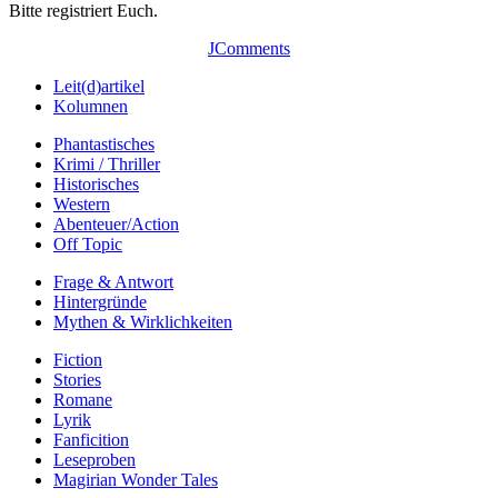
Bitte registriert Euch.
JComments
Leit(d)artikel
Kolumnen
Phantastisches
Krimi / Thriller
Historisches
Western
Abenteuer/Action
Off Topic
Frage & Antwort
Hintergründe
Mythen & Wirklichkeiten
Fiction
Stories
Romane
Lyrik
Fanficition
Leseproben
Magirian Wonder Tales