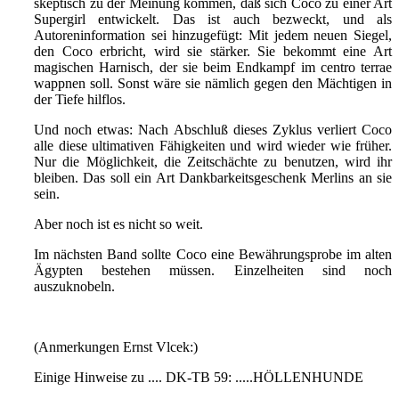
skeptisch zu der Meinung kommen, daß sich Coco zu einer Art
Supergirl entwickelt. Das ist auch bezweckt, und als
Autoreninformation sei hinzugefügt: Mit jedem neuen Siegel,
den Coco erbricht, wird sie stärker. Sie bekommt eine Art
magischen Harnisch, der sie beim Endkampf im centro terrae
wappnen soll. Sonst wäre sie nämlich gegen den Mächtigen in
der Tiefe hilflos.
Und noch etwas: Nach Abschluß dieses Zyklus verliert Coco
alle diese ultimativen Fähigkeiten und wird wieder wie früher.
Nur die Möglichkeit, die Zeitschächte zu benutzen, wird ihr
bleiben. Das soll ein Art Dankbarkeitsgeschenk Merlins an sie
sein.
Aber noch ist es nicht so weit.
Im nächsten Band sollte Coco eine Bewährungsprobe im alten
Ägypten bestehen müssen. Einzelheiten sind noch
auszuknobeln.
(Anmerkungen Ernst Vlcek:)
Einige Hinweise zu .... DK-TB 59: .....HÖLLENHUNDE