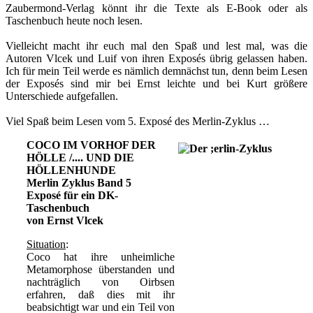
Zaubermond-Verlag könnt ihr die Texte als E-Book oder als
Taschenbuch heute noch lesen.
Vielleicht macht ihr euch mal den Spaß und lest mal, was die
Autoren Vlcek und Luif von ihren Exposés übrig gelassen haben.
Ich für mein Teil werde es nämlich demnächst tun, denn beim Lesen
der Exposés sind mir bei Ernst leichte und bei Kurt größere
Unterschiede aufgefallen.
Viel Spaß beim Lesen vom 5. Exposé des Merlin-Zyklus …
COCO IM VORHOF DER
HÖLLE /.... UND DIE
HÖLLENHUNDE
Merlin Zyklus Band 5
Exposé für ein DK-
Taschenbuch
von Ernst Vlcek
Situation
:
Coco hat ihre unheimliche
Metamorphose überstanden und
nachträglich von Oirbsen
erfahren, daß dies mit ihr
beabsichtigt war und ein Teil von