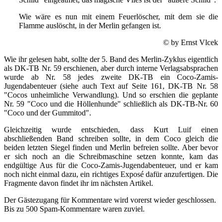
Wie wäre es nun mit einem Feuerlöscher, mit dem sie die
Flamme auslöscht, in der Merlin gefangen ist.
© by Ernst Vlcek
Wie ihr gelesen habt, sollte der 5. Band des Merlin-Zyklus eigentlich
als DK-TB Nr. 59 erschienen, aber durch interne Verlagsabsprachen
wurde ab Nr. 58 jedes zweite DK-TB ein Coco-Zamis-
Jugendabenteuer (siehe auch Text auf Seite 161, DK-TB Nr. 58
"Cocos unheimliche Verwandlung). Und so erschien die geplante
Nr. 59 "Coco und die Höllenhunde" schließlich als DK-TB-Nr. 60
"Coco und der Gummitod".
Gleichzeitig wurde entschieden, dass Kurt Luif einen
abschließenden Band schreiben sollte, in dem Coco gleich die
beiden letzten Siegel finden und Merlin befreien sollte. Aber bevor
er sich noch an die Schreibmaschine setzen konnte, kam das
endgültige Aus für die Coco-Zamis-Jugendabenteuer, und er kam
noch nicht einmal dazu, ein richtiges Exposé dafür anzufertigen. Die
Fragmente davon findet ihr im nächsten Artikel.
Der Gästezugang für Kommentare wird vorerst wieder geschlossen.
Bis zu 500 Spam-Kommentare waren zuviel.