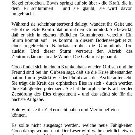
Siegel erbrochen. Etwas springt auf sie über - die Kraft, die in
dem Ei schlummert - und sie glaubt, sie wird davon
umgebracht.
Während sie scheinbar sterbend daliegt, wandert ihr Geist und
erlebt die letzte Konfrontation mit dem Gummitod. Sie bewirkt,
daß er sich in eigenen tödlichen Gummiregen verzehrt. Ein
Sturm kommt auf - es kommt in diesem Bodenseegebiet zu
einer regelrechten Naturkatastrophe, die Gummitods Tod
auslöst. Und dieser Sturm verstreut den Abrieb des
Zentrumsdämons in alle Winde. Die Gefahr ist gebannt.
Coco findet sich in einem Krankenhaus wieder. Oirbsen und ihr
Freund sind bei ihr. Oirbsen sagt, daß sie die Krise überstanden
hat und nun gestärkt wie der Phönix aus der Asche aufersteht.
Sie trägt die Kraft des orphischen Eies in sich - durch werden
ihre Fähigkeiten potenziert. Sie hat die orphische Kraft bei der
Zerstörung des Eies eingeatment - und das stärkt sie für die
nächste Aufgabe.
Bald wird sie ihr Ziel erreicht haben und Merlin befreien
können.
Es sollte nicht ausgesagt werden, welche neue Fähigkeiten
Coco dazugewonnen hat. Der Leser wird wahrscheinlich etwas