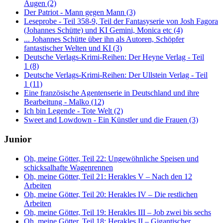
Augen (2)
Der Patriot - Mann gegen Mann (3)
Leseprobe - Teil 358-9, Teil der Fantasyserie von Josh Fagora
(Johannes Schütte) und KI Gemini, Monica etc (4)
... Johannes Schütte über ihn als Autoren, Schöpfer
fantastischer Welten und KI (3)
Deutsche Verlags-Krimi-Reihen: Der Heyne Verlag - Teil
1 (8)
Deutsche Verlags-Krimi-Reihen: Der Ullstein Verlag - Teil
1 (11)
Eine französische Agentenserie in Deutschland und ihre
Bearbeitung - Malko (12)
Ich bin Legende - Tote Welt (2)
Sweet and Lowdown - Ein Künstler und die Frauen (3)
Junior
Oh, meine Götter, Teil 22: Ungewöhnliche Speisen und
schicksalhafte Wagenrennen
Oh, meine Götter, Teil 21: Herakles V – Nach den 12
Arbeiten
Oh, meine Götter, Teil 20: Herakles IV – Die restlichen
Arbeiten
Oh, meine Götter, Teil 19: Herakles III – Job zwei bis sechs
Oh, meine Götter, Teil 18: Herakles II – Gigantischer