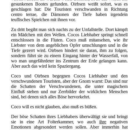
gesunkenen Bootes gefunden. Oirbsen weißt sofort, was es
geschlagen hat: Die Touristen verschwanden in Richtung
centro terrae, die Dämonen der Tiefe haben irgendein
teuflisches Spielchen mit ihnen vor.
Zu dritt begibt man sich nachts zu der Unfallstelle. Dort kämpft
ein Mädchen mit den Wellen. Cocos Liebhaber springt schnell
entschlossen in die Fluten. Coco muß mitansehen, wie ihr
Liebster von dem angeblichen Opfer umschlungen und in die
Tiefe gezerrt wird. Oirbsen hindert sie daran, ihm zu folgen,
sondern führt sie zu einem Eingang hinter der Wasserfall, von
wo man ungefährdeter ins Zentrum der Erde gelangen kann.
Aber auch das wird kein Spaziergang.
Coco und Oirbsen begegnen Cocos Liebhaber und den
verschwundenen Touristen, aber der Gnom warnt: Das sind nur
die Schatten der Verschwundenen, die unter magischem
Einfluß stehen und nur Zerrbilder der wirklichen Menschen
sind, bei denen sich alles Böse hervorkehrt.
Coco will es nicht glauben, also muß es büßen.
Der böse Schatten ihres Liebhabers überwältigt sie und bringt
sie in eine Art Folterkammer, wo auch
ihre
negativen
Emotionen abgesondert werden sollen. Aber immerhin hat