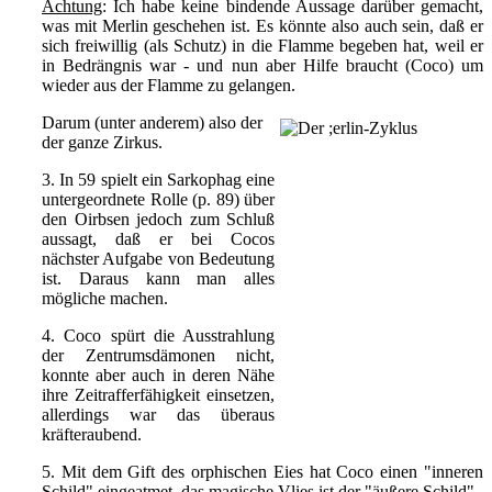
Achtung
: Ich habe keine bindende Aussage darüber gemacht,
was mit Merlin geschehen ist. Es könnte also auch sein, daß er
sich freiwillig (als Schutz) in die Flamme begeben hat, weil er
in Bedrängnis war - und nun aber Hilfe braucht (Coco) um
wieder aus der Flamme zu gelangen.
Darum (unter anderem) also der
der ganze Zirkus.
3. In 59 spielt ein Sarkophag eine
untergeordnete Rolle (p. 89) über
den Oirbsen jedoch zum Schluß
aussagt, daß er bei Cocos
nächster Aufgabe von Bedeutung
ist. Daraus kann man alles
mögliche machen.
4. Coco spürt die Ausstrahlung
der Zentrumsdämonen nicht,
konnte aber auch in deren Nähe
ihre Zeitrafferfähigkeit einsetzen,
allerdings war das überaus
kräfteraubend.
5. Mit dem Gift des orphischen Eies hat Coco einen "inneren
Schild" eingeatmet, das magische Vlies ist der "äußere Schild".