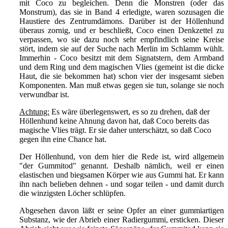
mit Coco zu begleichen. Denn die Monstren (oder das
Monstrum), das sie in Band 4 erledigte, waren sozusagen die
Haustiere des Zentrumdämons. Darüber ist der Höllenhund
überaus zornig, und er beschließt, Coco einen Denkzettel zu
verpassen, wo sie dazu noch sehr empfindlich seine Kreise
stört, indem sie auf der Suche nach Merlin im Schlamm wühlt.
Immerhin - Coco besitzt mit dem Signatstern, dem Armband
und dem Ring und dem magischen Vlies (gemeint ist die dicke
Haut, die sie bekommen hat) schon vier der insgesamt sieben
Komponenten. Man muß etwas gegen sie tun, solange sie noch
verwundbar ist.
Achtung:
Es wäre überlegenswert, es so zu drehen, daß der
Höllenhund keine Ahnung davon hat, daß Coco bereits das
magische Vlies trägt. Er sie daher unterschätzt, so daß Coco
gegen ihn eine Chance hat.
Der Höllenhund, von dem hier die Rede ist, wird allgemein
"der Gummitod" genannt. Deshalb nämlich, weil er einen
elastischen und biegsamen Körper wie aus Gummi hat. Er kann
ihn nach belieben dehnen - und sogar teilen - und damit durch
die winzigsten Löcher schlüpfen.
Abgesehen davon läßt er seine Opfer an einer gummiartigen
Substanz, wie der Abrieb einer Radiergummi, ersticken. Dieser