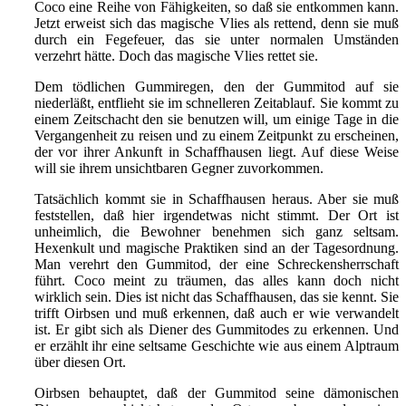
Coco eine Reihe von Fähigkeiten, so daß sie entkommen kann.
Jetzt erweist sich das magische Vlies als rettend, denn sie muß
durch ein Fegefeuer, das sie unter normalen Umständen
verzehrt hätte. Doch das magische Vlies rettet sie.
Dem tödlichen Gummiregen, den der Gummitod auf sie
niederläßt, entflieht sie im schnelleren Zeitablauf. Sie kommt zu
einem Zeitschacht den sie benutzen will, um einige Tage in die
Vergangenheit zu reisen und zu einem Zeitpunkt zu erscheinen,
der vor ihrer Ankunft in Schaffhausen liegt. Auf diese Weise
will sie ihrem unsichtbaren Gegner zuvorkommen.
Tatsächlich kommt sie in Schaffhausen heraus. Aber sie muß
feststellen, daß hier irgendetwas nicht stimmt. Der Ort ist
unheimlich, die Bewohner benehmen sich ganz seltsam.
Hexenkult und magische Praktiken sind an der Tagesordnung.
Man verehrt den Gummitod, der eine Schreckensherrschaft
führt. Coco meint zu träumen, das alles kann doch nicht
wirklich sein. Dies ist nicht das Schaffhausen, das sie kennt. Sie
trifft Oirbsen und muß erkennen, daß auch er wie verwandelt
ist. Er gibt sich als Diener des Gummitodes zu erkennen. Und
er erzählt ihr eine seltsame Geschichte wie aus einem Alptraum
über diesen Ort.
Oirbsen behauptet, daß der Gummitod seine dämonischen