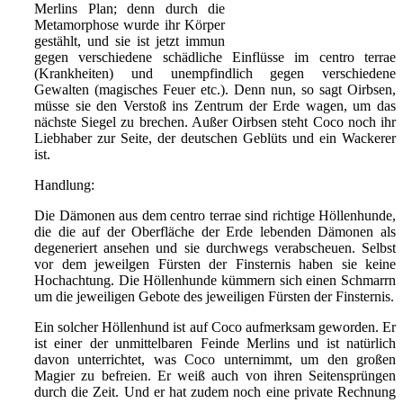
Merlins Plan; denn durch die
Metamorphose wurde ihr Körper
gestählt, und sie ist jetzt immun
gegen verschiedene schädliche Einflüsse im centro terrae
(Krankheiten) und unempfindlich gegen verschiedene
Gewalten (magisches Feuer etc.). Denn nun, so sagt Oirbsen,
müsse sie den Verstoß ins Zentrum der Erde wagen, um das
nächste Siegel zu brechen. Außer Oirbsen steht Coco noch ihr
Liebhaber zur Seite, der deutschen Geblüts und ein Wackerer
ist.
Handlung:
Die Dämonen aus dem centro terrae sind richtige Höllenhunde,
die die auf der Oberfläche der Erde lebenden Dämonen als
degeneriert ansehen und sie durchwegs verabscheuen. Selbst
vor dem jeweilgen Fürsten der Finsternis haben sie keine
Hochachtung. Die Höllenhunde kümmern sich einen Schmarrn
um die jeweiligen Gebote des jeweiligen Fürsten der Finsternis.
Ein solcher Höllenhund ist auf Coco aufmerksam geworden. Er
ist einer der unmittelbaren Feinde Merlins und ist natürlich
davon unterrichtet, was Coco unternimmt, um den großen
Magier zu befreien. Er weiß auch von ihren Seitensprüngen
durch die Zeit. Und er hat zudem noch eine private Rechnung