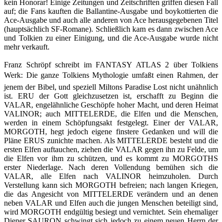
kein Honorar! Einige Zeitungen und Zeitschriften griffen diesen Fall
auf; die Fans kauften die Ballantine-Ausgabe und boykottierten die
Ace-­Ausgabe und auch alle anderen von Ace herausgege­benen Titel
(hauptsächlich SF-Romane). Schließlich kam es dann zwischen Ace
und Tolkien zu einer Einigung, und die Ace-Ausgabe wurde nicht
mehr verkauft.
Franz Schröpf schreibt im FANTASY ATLAS 2 über Tolkiens
Werk: Die ganze Tolkiens Mythologie umfaßt einen Rahmen, der
jenem der Bibel, und spe­ziell Miltons Paradise Lost nicht unähnlich
ist. ERU der Gott gleichzusetzen ist, erschafft zu Beginn die
VALAR, engelähnliche Geschöpfe hoher Macht, und deren Heimat
VALINOR; auch MITTELERDE, die Elfen und die Menschen,
werden in einem Schöpfungsakt festgelegt. Einer der VALAR,
MORGOTH, hegt jedoch eigene finstere Gedanken und will die
Pläne ERUS zunichte machen. Als MITTELERDE besteht und die
ersten Elfen auftauchen, ziehen die VALAR gegen ihn zu Felde, um
die Elfen vor ihm zu schützen, und es kommt zu MORGOTHS
erster Niederlage. Nach deren Vollendung bemühen sich die
VALAR, alle Elfen nach VALINOR heimzuholen. Durch
Verstellung kann sich MORGOTH befreien; nach langen Kriegen,
die das Angesicht von MITTELERDE verändern und an denen
neben VALAR und Elfen auch die jungen Menschen beteiligt sind,
wird MORGOTH endgültig besiegt und vernichtet. Sein ehemaliger
Diener SAURON schwingt sich jedoch zu einem neuen Herrn der