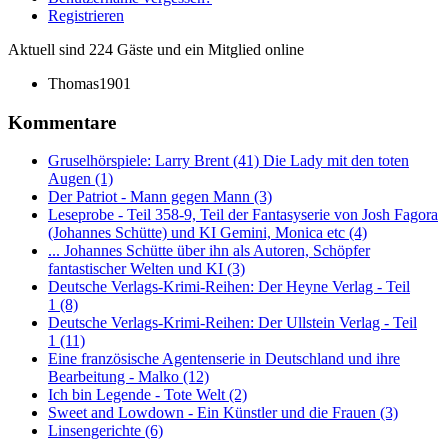
Registrieren
Aktuell sind 224 Gäste und ein Mitglied online
Thomas1901
Kommentare
Gruselhörspiele: Larry Brent (41) Die Lady mit den toten
Augen (1)
Der Patriot - Mann gegen Mann (3)
Leseprobe - Teil 358-9, Teil der Fantasyserie von Josh Fagora
(Johannes Schütte) und KI Gemini, Monica etc (4)
... Johannes Schütte über ihn als Autoren, Schöpfer
fantastischer Welten und KI (3)
Deutsche Verlags-Krimi-Reihen: Der Heyne Verlag - Teil
1 (8)
Deutsche Verlags-Krimi-Reihen: Der Ullstein Verlag - Teil
1 (11)
Eine französische Agentenserie in Deutschland und ihre
Bearbeitung - Malko (12)
Ich bin Legende - Tote Welt (2)
Sweet and Lowdown - Ein Künstler und die Frauen (3)
Linsengerichte (6)