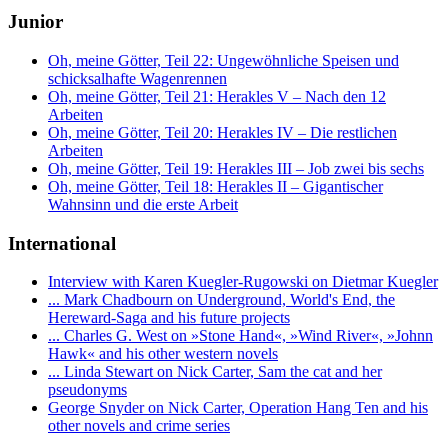
Junior
Oh, meine Götter, Teil 22: Ungewöhnliche Speisen und
schicksalhafte Wagenrennen
Oh, meine Götter, Teil 21: Herakles V – Nach den 12
Arbeiten
Oh, meine Götter, Teil 20: Herakles IV – Die restlichen
Arbeiten
Oh, meine Götter, Teil 19: Herakles III – Job zwei bis sechs
Oh, meine Götter, Teil 18: Herakles II – Gigantischer
Wahnsinn und die erste Arbeit
International
Interview with Karen Kuegler-Rugowski on Dietmar Kuegler
... Mark Chadbourn on Underground, World's End, the
Hereward-Saga and his future projects
... Charles G. West on »Stone Hand«, »Wind River«, »Johnn
Hawk« and his other western novels
... Linda Stewart on Nick Carter, Sam the cat and her
pseudonyms
George Snyder on Nick Carter, Operation Hang Ten and his
other novels and crime series