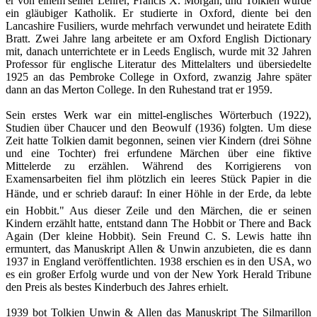
er von ei­nem seiner Lehrer, Francis X. Morgan, und Tolkien wurde
ein gläubiger Katholik. Er studierte in Oxford, diente bei den
Lancashire Fusiliers, wurde mehrfach verwundet und heiratete Edith
Bratt. Zwei Jahre lang arbeitete er am Oxford English Dictionary
mit, da­nach unterrichtete er in Leeds Englisch, wurde mit 32 Jahren
Professor für englische Literatur des Mittelal­ters und übersiedelte
1925 an das Pembroke College in Oxford, zwanzig Jahre später
dann an das Merton College. In den Ruhestand trat er 1959.
Sein erstes Werk war ein mittel-englisches Wörter­buch (1922),
Studien über Chaucer und den Beowulf (1936) folgten. Um diese
Zeit hatte Tolkien damit begonnen, seinen vier Kindern (drei Söhne
und eine Tochter) frei erfundene Märchen über eine fiktive
Mittelerde zu erzählen. Während des Korrigierens von
Examensarbeiten fiel ihm plötzlich ein leeres Stück Papier in die
Hände, und er schrieb darauf: In einer Höhle in der Erde, da lebte
ein Hobbit." Aus dieser Zeile und den Märchen, die er seinen
Kindern erzählt hatte, entstand dann The Hobbit or There and Back
Again (Der kleine Hobbit). Sein Freund C. S. Lewis hatte ihn
ermuntert, das Manuskript Allen & Unwin anzubieten, die es dann
1937 in England veröffent­lichten. 1938 erschien es in den USA, wo
es ein gro­ßer Erfolg wurde und von der New York Herald Tribu­ne
den Preis als bestes Kinderbuch des Jahres er­hielt.
1939 bot Tolkien Unwin & Allen das Manuskript The Silmarillon