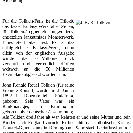
Ablehnung.
Für die Tolkien-Fans ist die Trilogie
das beste Fantasy-Werk aller Zeiten,
für Tolkien-Gegner ein langweili­ges,
entsetzlich langatmiges Monsterwerk.
Eines steht aber fest: Es ist das
erfolgreichste Fantasy-Werk, denn
allein von der englischen Ausgabe
wur­den über 10 Millionen Stück
verkauft und vermutlich dürften
weltweit an die 50 Millionen
Exemplare abge­setzt worden sein.
John Ronald Reuel Tolkien (für seine
Freunde Ronald) wurde am 3. Januar
1892 in Bloemfontein, Südafrika,
geboren. Sein Vater war ein
Bankmanager, in Birmingham
geboren, aber deutscher Abstammung.
Als Tolkien drei Jahre alt war, kehrten er und seine Mutter und sein
Bruder nach England zurück. Er besuchte das katholische König-
Edward-Gymnasium in Birmingham. Sehr stark beeinflusst wurde