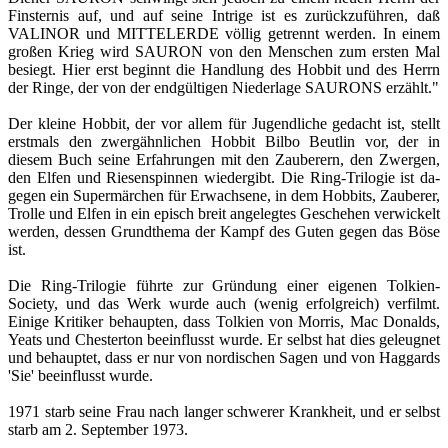
Finsternis auf, und auf seine Intrige ist es zurückzufüh­ren, daß
VALINOR und MITTELERDE völlig getrennt werden. In einem
großen Krieg wird SAURON von den Menschen zum ersten Mal
besiegt. Hier erst be­ginnt die Handlung des Hobbit und des Herrn
der Rin­ge, der von der endgültigen Niederlage SAURONS er­zählt."
Der kleine Hobbit, der vor allem für Jugendliche ge­dacht ist, stellt
erstmals den zwergähnlichen Hobbit Bilbo Beutlin vor, der in
diesem Buch seine Erfahrungen mit den Zauberern, den Zwergen,
den Elfen und Riesenspinnen wiedergibt. Die Ring-Trilogie ist da­
gegen ein Supermärchen für Erwachsene, in dem Hobbits, Zauberer,
Trolle und Elfen in ein episch breit angelegtes Geschehen verwickelt
werden, des­sen Grundthema der Kampf des Guten gegen das Bö­se
ist.
Die Ring-Trilogie führte zur Gründung einer eigenen Tolkien-
Society, und das Werk wurde auch (wenig er­folgreich) verfilmt.
Einige Kritiker behaupten, dass Tolkien von Morris, Mac Donalds,
Yeats und Chesterton beeinflusst wurde. Er selbst hat dies geleugnet
und behauptet, dass er nur von nordischen Sagen und von Haggards
'Sie' beeinflusst wurde.
1971 starb seine Frau nach langer schwerer Krank­heit, und er selbst
starb am 2. September 1973.