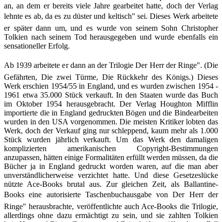
an, an dem er bereits viele Jahre gearbeitet hatte, doch der Verlag
lehnte es ab, da es zu düster und keltisch" sei. Dieses Werk arbeitete
er später dann um, und es wurde von seinem Sohn Christo­pher
Tolkien nach seinem Tod herausgegeben und wurde ebenfalls ein
sensationeller Erfolg.
Ab 1939 arbeitete er dann an der Trilogie Der Herr der Ringe". (Die
Gefährten, Die zwei Türme, Die Rückkehr des Königs.) Dieses
Werk erschien 1954/55 in England, und es wurden zwischen 1954 -
1961 etwa 35.000 Stück verkauft. In den Staaten wurde das Buch
im Oktober 1954 herausgebracht. Der Verlag Houghton Mifflin
importierte die in England gedruckten Bögen und die Bindearbeiten
wurden in den USA vorgenommen. Die meisten Kritiker lobten das
Werk, doch der Verkauf ging nur schleppend, kaum mehr als 1.000
Stück wurden jährlich verkauft. Um das Werk den damaligen
komplizierten amerikanischen Copyright-Bestimmungen
anzupassen, hätten einige Formalitäten erfüllt werden müssen, da die
Bücher ja in England gedruckt worden waren, auf die man aber
unverständlicherweise verzichtet hatte. Und diese Gesetzeslücke
nützte Ace-Books brutal aus. Zur gleichen Zeit, als Ballantine-
Books eine autorisierte Taschenbuchausgabe von Der Herr der
Ringe" her­ausbrachte, veröffentlichte auch Ace-Books die Trilo­gie,
allerdings ohne dazu ermächtigt zu sein, und sie zahlten Tolkien