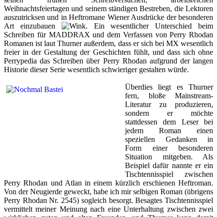
Weihnachtsfeiertagen und seinem ständigen Bestreben, die Lektoren
auszutricksen und in Heftromane Wiener Ausdrücke der besonderen
Art einzubauen
. Ein wesentlicher Unterschied beim
Schreiben für MADDRAX und dem Verfassen von Perry Rhodan
Romanen ist laut Thurner außerdem, dass er sich bei MX wesentlich
freier in der Gestaltung der Geschichten fühlt, und dass sich ohne
Perrypedia das Schreiben über Perry Rhodan aufgrund der langen
Historie dieser Serie wesentlich schwieriger gestalten würde.
Überdies liegt es Thurner
fern, bloße Mainstream-
Literatur zu produzieren,
sondern er möchte
stattdessen dem Leser bei
jedem Roman einen
speziellen Gedanken in
Form einer besonderen
Situation mitgeben. Als
Beispiel dafür nannte er ein
Tischtennisspiel zwischen
Perry Rhodan und Atlan in einem kürzlich erschienen Heftroman.
Von der Neugierde geweckt, habe ich mir selbigen Roman (übrigens
Perry Rhodan Nr. 2545) sogleich besorgt. Besagtes Tischtennisspiel
vermittelt meiner Meinung nach eine Unterhaltung zwischen zwei