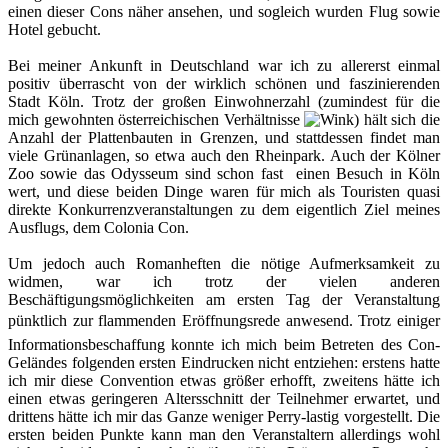
einen dieser Cons näher ansehen, und sogleich wurden Flug sowie
Hotel gebucht.
Bei meiner Ankunft in Deutschland war ich zu allererst einmal
positiv überrascht von der wirklich schönen und faszinierenden
Stadt Köln. Trotz der großen Einwohnerzahl (zumindest für die
mich gewohnten österreichischen Verhältnisse
) hält sich die
Anzahl der Plattenbauten in Grenzen, und stattdessen findet man
viele Grünanlagen, so etwa auch den Rheinpark. Auch der Kölner
Zoo sowie das Odysseum sind schon fast einen Besuch in Köln
wert, und diese beiden Dinge waren für mich als Touristen quasi
direkte Konkurrenzveranstaltungen zu dem eigentlich Ziel meines
Ausflugs, dem Colonia Con.
Um jedoch auch Romanheften die nötige Aufmerksamkeit zu
widmen, war ich trotz der vielen anderen
Beschäftigungsmöglichkeiten am ersten Tag der Veranstaltung
pünktlich zur flammenden Eröffnungsrede anwesend. Trotz einiger
Informationsbeschaffung konnte ich mich beim Betreten des Con-
Geländes folgenden ersten Eindrucken nicht entziehen: erstens hatte
ich mir diese Convention etwas größer erhofft, zweitens hätte ich
einen etwas geringeren Altersschnitt der Teilnehmer erwartet, und
drittens hätte ich mir das Ganze weniger Perry-lastig vorgestellt. Die
ersten beiden Punkte kann man den Veranstaltern allerdings wohl