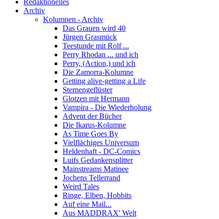
Redaktionelles
Archiv
Kolumnen - Archiv
Das Grauen wird 40
Jürgen Grasmück
Teestunde mit Rolf ...
Perry Rhodan ... und ich
Perry, (Action,) und ich
Die Zamorra-Kolumne
Getting alive-getting a Life
Sternengeflüster
Glotzen mit Hermann
Vampira - Die Wiederholung
Advent der Bücher
Die Ikarus-Kolumne
As Time Goes By
Vielflächiges Universum
Heldenhaft - DC-Comics
Luifs Gedankensplitter
Mainstreams Matinee
Jochens Tellerrand
Weird Tales
Ringe, Elben, Hobbits
Auf eine Mail...
Aus MADDRAX' Welt