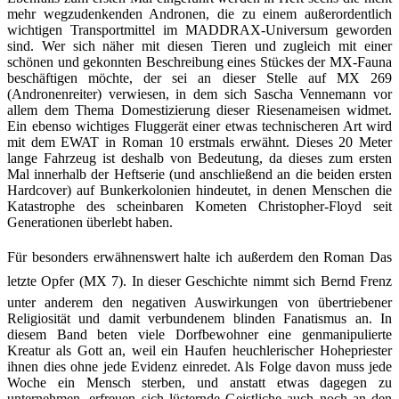
mehr wegzudenkenden Andronen, die zu einem außerordentlich
wichtigen Transportmittel im MADDRAX-Universum geworden
sind. Wer sich näher mit diesen Tieren und zugleich mit einer
schönen und gekonnten Beschreibung eines Stückes der MX-Fauna
beschäftigen möchte, der sei an dieser Stelle auf MX 269
(
Andronenreiter
) verwiesen, in dem sich Sascha Vennemann vor
allem dem Thema Domestizierung dieser Riesenameisen widmet.
Ein ebenso wichtiges Fluggerät einer etwas technischeren Art wird
mit dem EWAT in Roman 10 erstmals erwähnt. Dieses 20 Meter
lange Fahrzeug ist deshalb von Bedeutung, da dieses zum ersten
Mal innerhalb der Heftserie (und anschließend an die beiden ersten
Hardcover) auf Bunkerkolonien hindeutet, in denen Menschen die
Katastrophe des scheinbaren Kometen Christopher-Floyd seit
Generationen überlebt haben.
Für besonders erwähnenswert halte ich außerdem den Roman 
Das
letzte Opfer
 (MX 7). In dieser Geschichte nimmt sich Bernd Frenz
unter anderem den negativen Auswirkungen von übertriebener
Religiosität und damit verbundenem blinden Fanatismus an. In
diesem Band beten viele Dorfbewohner eine genmanipulierte
Kreatur als Gott an, weil ein Haufen heuchlerischer Hohepriester
ihnen dies ohne jede Evidenz einredet. Als Folge davon muss jede
Woche ein Mensch sterben, und anstatt etwas dagegen zu
unternehmen, erfreuen sich lüsternde Geistliche auch noch an den