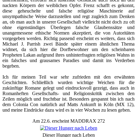
nackten Körpern der weiblichen Opfer. Frenz schafft es gekonnt,
diese geheuchelte und falsche religiöse Maschinerie auf
unsympathische Weise darzustellen und regt zugleich zum Denken
an, ob man auch in unserer Gesellschaft vielleicht nicht doch zu oft
ohne eigenständiges Überlegen falsche Glaubenssätze und
unangemessene ethische Normen akzeptiert, die von Autoritäten
vorgegeben werden. Richtig passend erscheint es weiters, dass sich
Michael J. Parrish zwei Bände später einem ähnlichen Thema
widmet, da sich hier die Dorfbewohner um den scheinbaren
Propheten Lakan aufgrund ihres unhinterfragten religiösen Wahns in
ein falsches und grausames Paradies und damit ins Verderben
begeben.
Ich für meinen Teil war sehr zufrieden mit den erwähnten
Geschichten. Schließlich wurden wichtige Weichen für die
zukünftige Romane gelegt und eindrucksvoll gezeigt, dass auch in
Romanheften Gesellschafts- und Religionskritik zwischen den
Zeilen möglich und fruchtbar ist. Besonders gespannt bin ich nach
dem Colonia Con natürlich auf Matts Ankunft in Köln (MX 12),
und meine Eindrücke dazu wird es in vier Wochen zu lesen geben.
Am 22.6. erscheint MADDRAX 272
Dieser Hunger nach Leben