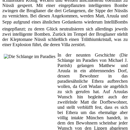
schlafenden König wecken und werden anschließend ebenfalls zu
Nüssli gesperrt. Mit einer eingepflanzten intelligenten Bombe
zwingen die Broglianer die drei Gefangenen, die Sippe der Nüsslis
zu vernichten. Bei diesen Angekommen, werden Matt, Aruula und
Sepp aufgrund eines ähnlichen Gedankens wiederum IntelliBombs
eingepflanzt; zu deren Glück neutralisieren sich allerdings jeweils
zwei intelligente Bomben. Zurück im Tempel der Broglianer stiehlt
der Kleptomane Nüssli schließlich einen Trilithiumkristall, was zu
einer Explosion führt, die deren Villa zerstört.
In der neunten Geschichte (
Die
Schlange im Paradies
von Michael J.
Parrish) gelangen Matthew und
Aruula in ein abbrennendes Dorf,
dessen Bewohner in das
paradiesähnliche Ethera aufbrechen
wollen, da Gott Wudan sie angeblich
zu sich gerufen hat. Auf Aruulas
Wunsch hin begleitet auch der
zweifelnde Matt die Dorfbewohner,
und stellt verblüfft fest, dass es sich
bei Ethera um das ehemalige aber
völlig intakte München handelt, in
dem den Bewohnern scheinbar jeder
Wunsch von den Lippen abgelesen