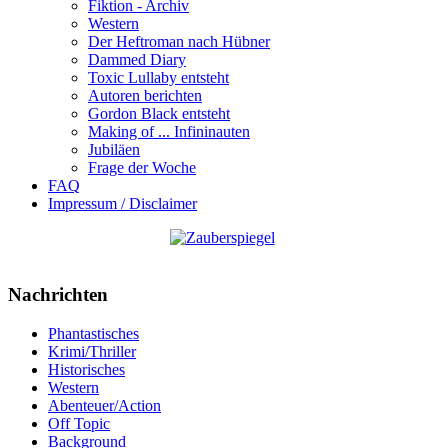
Fiktion - Archiv
Western
Der Heftroman nach Hübner
Dammed Diary
Toxic Lullaby entsteht
Autoren berichten
Gordon Black entsteht
Making of ... Infininauten
Jubiläen
Frage der Woche
FAQ
Impressum / Disclaimer
Nachrichten
Phantastisches
Krimi/Thriller
Historisches
Western
Abenteuer/Action
Off Topic
Background