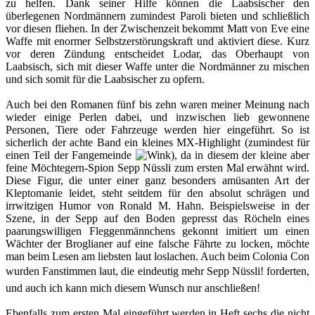
zu helfen. Dank seiner Hilfe können die Laabsischer den
überlegenen Nordmännern zumindest Paroli bieten und schließlich
vor diesen fliehen. In der Zwischenzeit bekommt Matt von Eve eine
Waffe mit enormer Selbstzerstörungskraft und aktiviert diese. Kurz
vor deren Zündung entscheidet Lodar, das Oberhaupt von
Laabsisch, sich mit dieser Waffe unter die Nordmänner zu mischen
und sich somit für die Laabsischer zu opfern.
Auch bei den Romanen fünf bis zehn waren meiner Meinung nach
wieder einige Perlen dabei, und inzwischen lieb gewonnene
Personen, Tiere oder Fahrzeuge werden hier eingeführt. So ist
sicherlich der achte Band ein kleines MX-Highlight (zumindest für
einen Teil der Fangemeinde
), da in diesem der kleine aber
feine Möchtegern-Spion Sepp Nüssli zum ersten Mal erwähnt wird.
Diese Figur, die unter einer ganz besonders amüsanten Art der
Kleptomanie leidet, steht seitdem für den absolut schrägen und
irrwitzigen Humor von Ronald M. Hahn. Beispielsweise in der
Szene, in der Sepp auf den Boden gepresst das Röcheln eines
paarungswilligen Fleggenmännchens gekonnt imitiert um einen
Wächter der Broglianer auf eine falsche Fährte zu locken, möchte
man beim Lesen am liebsten laut loslachen. Auch beim Colonia Con
wurden Fanstimmen laut, die eindeutig mehr Sepp Nüssli! forderten,
und auch ich kann mich diesem Wunsch nur anschließen!
Ebenfalls zum ersten Mal eingeführt werden in Heft sechs die nicht