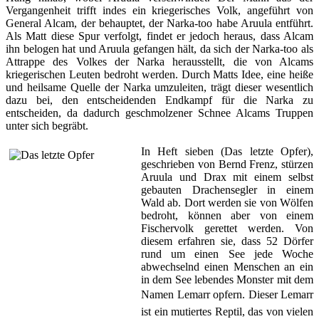
Vergangenheit trifft indes ein kriegerisches Volk, angeführt von
General Alcam, der behauptet, der Narka-too habe Aruula entführt.
Als Matt diese Spur verfolgt, findet er jedoch heraus, dass Alcam
ihn belogen hat und Aruula gefangen hält, da sich der Narka-too als
Attrappe des Volkes der Narka herausstellt, die von Alcams
kriegerischen Leuten bedroht werden. Durch Matts Idee, eine heiße
und heilsame Quelle der Narka umzuleiten, trägt dieser wesentlich
dazu bei, den entscheidenden Endkampf für die Narka zu
entscheiden, da dadurch geschmolzener Schnee Alcams Truppen
unter sich begräbt.
In Heft sieben (
Das letzte Opfer
),
geschrieben von Bernd Frenz, stürzen
Aruula und Drax mit einem selbst
gebauten Drachensegler in einem
Wald ab. Dort werden sie von Wölfen
bedroht, können aber von einem
Fischervolk gerettet werden. Von
diesem erfahren sie, dass 52 Dörfer
rund um einen See jede Woche
abwechselnd einen Menschen an ein
in dem See lebendes Monster mit dem
Namen Lemarr opfern. Dieser Lemarr
ist ein mutiertes Reptil, das von vielen