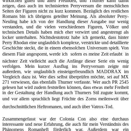
wirklichen guten und alten Freunden, und Thurner kann damit
zeigen, dass auch im technisierten Perryversum die menschlichen
Seiten der Figuren nicht zu kurz kommen. Bezüglich des restlichen
Romans bin ich übrigens geteilter Meinung. Als absoluter Perry-
Neuling habe ich von der Handlung dieser Ausgabe nur wenig
verstanden, und die vielen verschiedenen Figuren, Völker und
technischen Details haben mich eher verwirrt und angestrengt als
locker unterhalten. Nichtsdestotrotz habe ich gemerkt, dass hinter
Perry Rhodan eine unglaublich komplexe, verstrickte und detaillierte
Geschichte steckt, die in einem ebensolchen Universum spielt. Von
diesem Flair angespornt, werde ich  sofern es meine Zeit erlaubt  in
nächster Zeit vielleicht auch die Anfänge dieser Serie ein wenig
verfolgen. Mein kurzer Ausflug ins Perryversum zeigte mir
außerdem, wie unglaublich einsteigerfreundlich MADDRAX im
Vergleich dazu ist. Wer dies selbst überprüfen möchte, sei auf MX
271 verwiesen, das ebenfalls Thurner verfasste. Wer auch PR 2545
gelesen hat wird zudem feststellen können, dass etwas mehr Freiheit
in der Gestaltung der Handlung auch Thurners Stil zugute kommt,
und vor allem sprachlich liegt Früchte des Zorns meilenweit über
durchschnittlichen Heftromanen, und auch über Vatrox-Tod.
Zusammengefasst war der Colonia Con also eine durchaus
interessante und neue Erfahrung, die auch für mein Verständnis des
Phänomens Romanheft förderlich war. Außerdem war ein