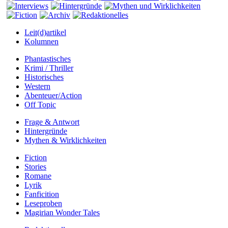
Leit(d)artikel
Kolumnen
Phantastisches
Krimi / Thriller
Historisches
Western
Abenteuer/Action
Off Topic
Frage & Antwort
Hintergründe
Mythen & Wirklichkeiten
Fiction
Stories
Romane
Lyrik
Fanficition
Leseproben
Magirian Wonder Tales