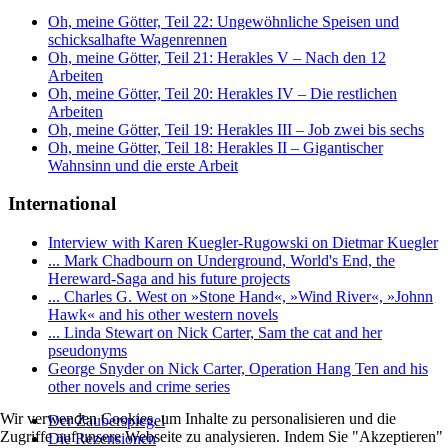
Oh, meine Götter, Teil 22: Ungewöhnliche Speisen und
schicksalhafte Wagenrennen
Oh, meine Götter, Teil 21: Herakles V – Nach den 12
Arbeiten
Oh, meine Götter, Teil 20: Herakles IV – Die restlichen
Arbeiten
Oh, meine Götter, Teil 19: Herakles III – Job zwei bis sechs
Oh, meine Götter, Teil 18: Herakles II – Gigantischer
Wahnsinn und die erste Arbeit
International
Interview with Karen Kuegler-Rugowski on Dietmar Kuegler
... Mark Chadbourn on Underground, World's End, the
Hereward-Saga and his future projects
... Charles G. West on »Stone Hand«, »Wind River«, »Johnn
Hawk« and his other western novels
... Linda Stewart on Nick Carter, Sam the cat and her
pseudonyms
George Snyder on Nick Carter, Operation Hang Ten and his
other novels and crime series
Wir verwenden Cookies, um Inhalte zu personalisieren und die
Der Zauberspiegel
Zugriffe auf unsere Webseite zu analysieren. Indem Sie "Akzeptieren"
Die Rezensionen