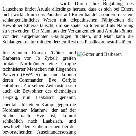
wird. Durch ihre Begabung des
Lauschens findet Aruula allerdings heraus, dass es sich bei Ethera
nicht wirklich um das Paradies auf Erden handelt, sondern dass ein
schlangenähnliches Wesen mit telepathischen Fähigkeiten die
Bewohner Etheras täuscht, um sie später zu töten und als Nahrung
zu verwenden. Der Mann aus der Vergangenheit und Aruula können
vor den aufgebrachten Gläubigen flüchten, und Matt kann die
Schlangenkreatur mit dem letzten Rest des Plastiksprengstoffs töten.
Im zehnten Roman (
Götter und
Barbaren
von Jo Zybell) greifen
brutale Nordmänner eine Gruppe
technisierter Menschen mit fliegenden
Panzern (EWATS) an, und können
deren Commander Eve Carlyle
entführen. Zur selben Zeit rüsten sich
auch die Bewohner des ehemaligen
Leipzig, nun Laabsisch genannt,
ebenfalls für einen Kampf gegen die
Nordmänner. Matthew, der auf der
Suche nach Eve ist, kommt
schließlich nach Laabsisch, und
beschließt den Einheimischen bei der
bevorstehenden Auseinandersetzung