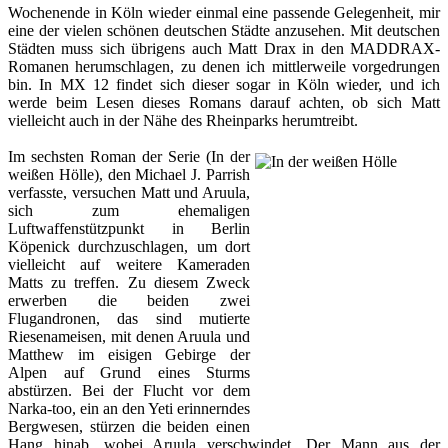
Wochenende in Köln wieder einmal eine passende Gelegenheit, mir
eine der vielen schönen deutschen Städte anzusehen. Mit deutschen
Städten muss sich übrigens auch Matt Drax in den MADDRAX-
Romanen herumschlagen, zu denen ich mittlerweile vorgedrungen
bin. In MX 12 findet sich dieser sogar in Köln wieder, und ich
werde beim Lesen dieses Romans darauf achten, ob sich Matt
vielleicht auch in der Nähe des Rheinparks herumtreibt.
Im sechsten Roman der Serie (
In der
weißen Hölle
), den Michael J. Parrish
verfasste, versuchen Matt und Aruula,
sich zum ehemaligen
Luftwaffenstützpunkt in Berlin
Köpenick durchzuschlagen, um dort
vielleicht auf weitere Kameraden
Matts zu treffen. Zu diesem Zweck
erwerben die beiden zwei
Flugandronen, das sind mutierte
Riesenameisen, mit denen Aruula und
Matthew im eisigen Gebirge der
Alpen auf Grund eines Sturms
abstürzen. Bei der Flucht vor dem
Narka-too, ein an den Yeti erinnerndes
Bergwesen, stürzen die beiden einen
Hang hinab, wobei Aruula verschwindet. Der Mann aus der