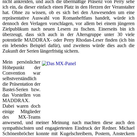
nicht ankreiden, und auch die übermäßige Präsenz von Perry sehe
ich ein, da dieser einfach einen Platz in den Herzen der Veranstalter
hat. Ohne zu wissen, ob es sich bei den Anwesenden um eine
repräsentative Auswahl von Romanheftfans handelt, würde ich
dennoch den Verlagen vorschlagen, vor allem bei einem jüngeren
Zielpublikum nach neuen Lesern zu fischen. Einerseits bin ich
überzeugt, dass sich auch in der Altersgruppe unter 30 viele
potentielle MADDRAX- oder Perry Rhodan-Leser finden (ich bin
ein lebendes Beispiel dafür), und zweitens würde dies auch die
Zukunft der Serien längerfristig sichern.
Mein persönlicher
Höhepunkt der
Convention war
selbstverständlich
die Präsentation der
Bastei-Serien bzw.
das Vorstellen von
MADDRAX.
Dabei waren doch
einige Mitglieder
des MX-Teams
anwesend, und meiner Meinung nach machten diese auch den
sympathischsten und engagiertesten Eindruck der Redner. Michael
Schönenbröcher konnte mit Kugelschreibern, Postern, Ansteckern