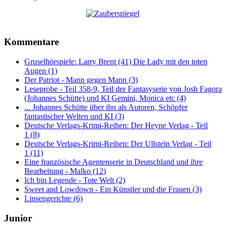
Kommentare
Gruselhörspiele: Larry Brent (41) Die Lady mit den toten
Augen (1)
Der Patriot - Mann gegen Mann (3)
Leseprobe - Teil 358-9, Teil der Fantasyserie von Josh Fagora
(Johannes Schütte) und KI Gemini, Monica etc (4)
... Johannes Schütte über ihn als Autoren, Schöpfer
fantastischer Welten und KI (3)
Deutsche Verlags-Krimi-Reihen: Der Heyne Verlag - Teil
1 (8)
Deutsche Verlags-Krimi-Reihen: Der Ullstein Verlag - Teil
1 (11)
Eine französische Agentenserie in Deutschland und ihre
Bearbeitung - Malko (12)
Ich bin Legende - Tote Welt (2)
Sweet and Lowdown - Ein Künstler und die Frauen (3)
Linsengerichte (6)
Junior