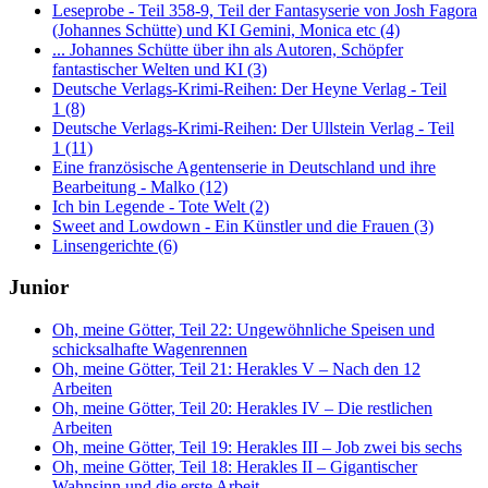
Leseprobe - Teil 358-9, Teil der Fantasyserie von Josh Fagora
(Johannes Schütte) und KI Gemini, Monica etc (4)
... Johannes Schütte über ihn als Autoren, Schöpfer
fantastischer Welten und KI (3)
Deutsche Verlags-Krimi-Reihen: Der Heyne Verlag - Teil
1 (8)
Deutsche Verlags-Krimi-Reihen: Der Ullstein Verlag - Teil
1 (11)
Eine französische Agentenserie in Deutschland und ihre
Bearbeitung - Malko (12)
Ich bin Legende - Tote Welt (2)
Sweet and Lowdown - Ein Künstler und die Frauen (3)
Linsengerichte (6)
Junior
Oh, meine Götter, Teil 22: Ungewöhnliche Speisen und
schicksalhafte Wagenrennen
Oh, meine Götter, Teil 21: Herakles V – Nach den 12
Arbeiten
Oh, meine Götter, Teil 20: Herakles IV – Die restlichen
Arbeiten
Oh, meine Götter, Teil 19: Herakles III – Job zwei bis sechs
Oh, meine Götter, Teil 18: Herakles II – Gigantischer
Wahnsinn und die erste Arbeit