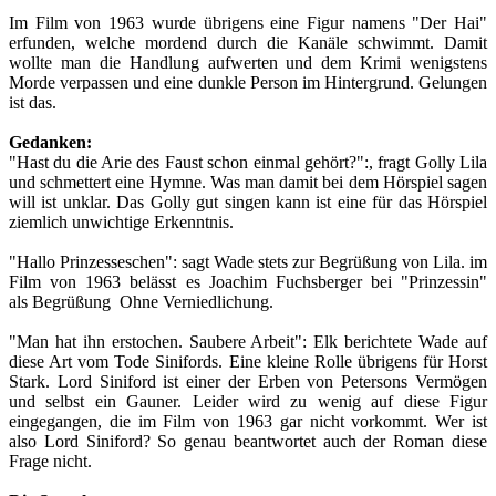
Im Film von 1963 wurde übrigens eine Figur namens "Der Hai"
erfunden, welche mordend durch die Kanäle schwimmt. Damit
wollte man die Handlung aufwerten und dem Krimi wenigstens
Morde verpassen und eine dunkle Person im Hintergrund. Gelungen
ist das.
Gedanken:
"Hast du die Arie des Faust schon einmal gehört?"
:, fragt Golly Lila
und schmettert eine Hymne. Was man damit bei dem Hörspiel sagen
will ist unklar. Das Golly gut singen kann ist eine für das Hörspiel
ziemlich unwichtige Erkenntnis.
"Hallo Prinzesseschen"
: sagt Wade stets zur Begrüßung von Lila. im
Film von 1963 belässt es Joachim Fuchsberger bei "Prinzessin"
als Begrüßung Ohne Verniedlichung.
"Man hat ihn erstochen. Saubere Arbeit"
: Elk berichtete Wade auf
diese Art vom Tode Sinifords. Eine kleine Rolle übrigens für Horst
Stark. Lord Siniford ist einer der Erben von Petersons Vermögen
und selbst ein Gauner. Leider wird zu wenig auf diese Figur
eingegangen, die im Film von 1963 gar nicht vorkommt. Wer ist
also Lord Siniford? So genau beantwortet auch der Roman diese
Frage nicht.