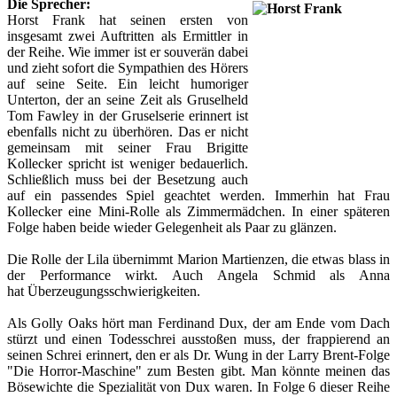
Die Sprecher:
Horst Frank hat seinen ersten von
insgesamt zwei Auftritten als Ermittler in
der Reihe. Wie immer ist er souverän dabei
und zieht sofort die Sympathien des Hörers
auf seine Seite. Ein leicht humoriger
Unterton, der an seine Zeit als Gruselheld
Tom Fawley in der Gruselserie erinnert ist
ebenfalls nicht zu überhören. Das er nicht
gemeinsam mit seiner Frau Brigitte
Kollecker spricht ist weniger bedauerlich.
Schließlich muss bei der Besetzung auch
auf ein passendes Spiel geachtet werden. Immerhin hat Frau
Kollecker eine Mini-Rolle als Zimmermädchen. In einer späteren
Folge haben beide wieder Gelegenheit als Paar zu glänzen.
Die Rolle der Lila übernimmt Marion Martienzen, die etwas blass in
der Performance wirkt. Auch Angela Schmid als Anna
hat Überzeugungsschwierigkeiten.
Als Golly Oaks hört man Ferdinand Dux, der am Ende vom Dach
stürzt und einen Todesschrei ausstoßen muss, der frappierend an
seinen Schrei erinnert, den er als Dr. Wung in der Larry Brent-Folge
"Die Horror-Maschine" zum Besten gibt. Man könnte meinen das
Bösewichte die Spezialität von Dux waren. In Folge 6 dieser Reihe