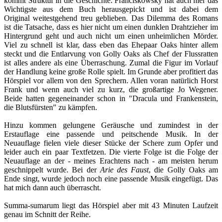
kommt Struktur in die Geschichte. Franciskowsky hat auch hier das
Wichtigste aus dem Buch herausgepickt und ist dabei dem
Original weitestgehend treu geblieben. Das Dilemma des Romans
ist die Tatsache, dass es hier nicht um einen dunklen Drahtzieher im
Hintergrund geht und auch nicht um einen unheimlichen Mörder.
Viel zu schnell ist klar, dass eben das Ehepaar Oaks hinter allem
steckt und die Entlarvung von Golly Oaks als Chef der Flussratten
ist alles andere als eine Überraschung. Zumal die Figur im Vorlauf
der Handlung keine große Rolle spielt. Im Grunde aber profitiert das
Hörspiel vor allem von den Sprechern. Allen voran natürlich Horst
Frank und wenn auch viel zu kurz, die großartige Jo Wegener.
Beide hatten gegeneinander schon in "Dracula und Frankenstein,
die Blutsfürsten" zu kämpfen.
Hinzu kommen gelungene Geräusche und zumindest in der
Erstauflage eine passende und peitschende Musik. In der
Neuauflage fielen viele dieser Stücke der Schere zum Opfer und
leider auch ein paar Textfetzen. Die vierte Folge ist die Folge der
Neuauflage an der - meines Erachtens nach - am meisten herum
geschnippelt wurde. Bei der
Arie des Faust
, die Golly Oaks am
Ende singt, wurde jedoch noch eine passende Musik eingefügt. Das
hat mich dann auch überrascht.
Summa-sumarum liegt das Hörspiel aber mit 43 Minuten Laufzeit
genau im Schnitt der Reihe.