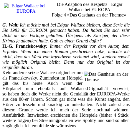
Die Adaption des Respekts - Edgar
Wallace bei EUROPA
Folge 4 »Das Gasthaus an der Themse«
G. Walt
:
Ich möchte mal bei Edgar Wallace bleiben, diese Serie die
Sie 1983 für EUROPA gemacht haben. Da haben Sie sich sehr
dicht an der Vorlage gehalten. Übrigens als Einziger, der diese
Krimis je adaptiert hatte. Gab es einen Grund dafür?
H.-G. Franciskowsky
:
Immer der Respekt vor dem Autor, dem
Erfinder. Wenn ich einen Roman geschrieben habe, möchte ich
nicht, dass das Werk von irgendwem verhunzt wird, sondern soweit
wie möglich Original bleibt. Denn nur das Original ist das
originäre daran.
Kein anderer setzte Wallace origineller um
als Franciskowsky. Zumindest im Hörspiel
gilt das bis heute. Auch wenn der
Hörplanet nun ebenfalls auf Wallace-Originalität verweist,
so haben doch die Werke nicht die Genialität der EUROPA-Werke
aus den 80-er Jahren. Schon gar nicht was die Kunst angeht, den
Hörer zu fesseln und knackig zu unterhalten. Nicht zuletzt aus
diesem Grunde werde ich mich der Serie nochmal widmen.
Ausführlich. Inzwischen erschienen die Hörspiele (bisher 4 Stück,
weitere folgen) bei Streamingportalen wie Spotify und sind so allen
zugänglich. ich empfehle sie wärmstens.