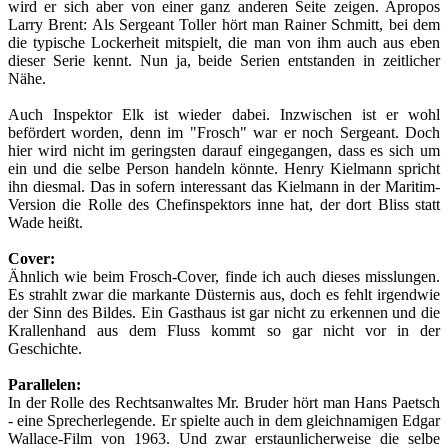
wird er sich aber von einer ganz anderen Seite zeigen. Apropos
Larry Brent: Als Sergeant Toller hört man Rainer Schmitt, bei dem
die typische Lockerheit mitspielt, die man von ihm auch aus eben
dieser Serie kennt. Nun ja, beide Serien entstanden in zeitlicher
Nähe.
Auch Inspektor Elk ist wieder dabei. Inzwischen ist er wohl
befördert worden, denn im "Frosch" war er noch Sergeant. Doch
hier wird nicht im geringsten darauf eingegangen, dass es sich um
ein und die selbe Person handeln könnte. Henry Kielmann spricht
ihn diesmal. Das in sofern interessant das Kielmann in der Maritim-
Version die Rolle des Chefinspektors inne hat, der dort Bliss statt
Wade heißt.
Cover:
Ähnlich wie beim Frosch-Cover, finde ich auch dieses misslungen.
Es strahlt zwar die markante Düsternis aus, doch es fehlt irgendwie
der Sinn des Bildes. Ein Gasthaus ist gar nicht zu erkennen und die
Krallenhand aus dem Fluss kommt so gar nicht vor in der
Geschichte.
Parallelen:
In der Rolle des Rechtsanwaltes Mr. Bruder hört man Hans Paetsch
- eine Sprecherlegende. Er spielte auch in dem gleichnamigen Edgar
Wallace-Film von 1963. Und zwar erstaunlicherweise die selbe