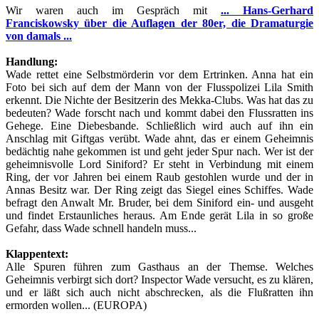
Wir waren auch im Gespräch mit
... Hans-Gerhard
Franciskowsky über die Auflagen der 80er, die Dramaturgie
von damals ...
Handlung:
Wade rettet eine Selbstmörderin vor dem Ertrinken. Anna hat ein
Foto bei sich auf dem der Mann von der Flusspolizei Lila Smith
erkennt. Die Nichte der Besitzerin des Mekka-Clubs. Was hat das zu
bedeuten? Wade forscht nach und kommt dabei den Flussratten ins
Gehege. Eine Diebesbande. Schließlich wird auch auf ihn ein
Anschlag mit Giftgas verübt. Wade ahnt, das er einem Geheimnis
bedächtig nahe gekommen ist und geht jeder Spur nach. Wer ist der
geheimnisvolle Lord Siniford? Er steht in Verbindung mit einem
Ring, der vor Jahren bei einem Raub gestohlen wurde und der in
Annas Besitz war. Der Ring zeigt das Siegel eines Schiffes. Wade
befragt den Anwalt Mr. Bruder, bei dem Siniford ein- und ausgeht
und findet Erstaunliches heraus. Am Ende gerät Lila in so große
Gefahr, dass Wade schnell handeln muss...
Klappentext:
Alle Spuren führen zum Gasthaus an der Themse. Welches
Geheimnis verbirgt sich dort? Inspector Wade versucht, es zu klären,
und er läßt sich auch nicht abschrecken, als die Flußratten ihn
ermorden wollen...
(EUROPA)