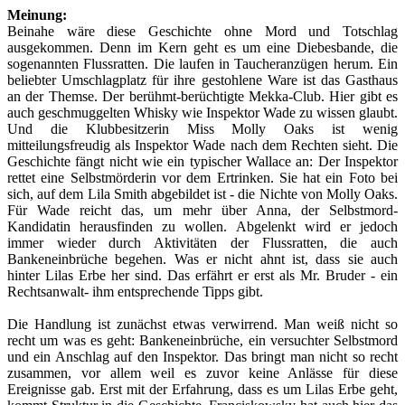
Meinung:
Beinahe wäre diese Geschichte ohne Mord und Totschlag
ausgekommen. Denn im Kern geht es um eine Diebesbande, die
sogenannten Flussratten. Die laufen in Taucheranzügen herum. Ein
beliebter Umschlagplatz für ihre gestohlene Ware ist das Gasthaus
an der Themse. Der berühmt-berüchtigte Mekka-Club. Hier gibt es
auch geschmuggelten Whisky wie Inspektor Wade zu wissen glaubt.
Und die Klubbesitzerin Miss Molly Oaks ist wenig
mitteilungsfreudig als Inspektor Wade nach dem Rechten sieht. Die
Geschichte fängt nicht wie ein typischer Wallace an: Der Inspektor
rettet eine Selbstmörderin vor dem Ertrinken. Sie hat ein Foto bei
sich, auf dem Lila Smith abgebildet ist - die Nichte von Molly Oaks.
Für Wade reicht das, um mehr über Anna, der Selbstmord-
Kandidatin herausfinden zu wollen. Abgelenkt wird er jedoch
immer wieder durch Aktivitäten der Flussratten, die auch
Bankeneinbrüche begehen. Was er nicht ahnt ist, dass sie auch
hinter Lilas Erbe her sind. Das erfährt er erst als Mr. Bruder - ein
Rechtsanwalt- ihm entsprechende Tipps gibt.
Die Handlung ist zunächst etwas verwirrend. Man weiß nicht so
recht um was es geht: Bankeneinbrüche, ein versuchter Selbstmord
und ein Anschlag auf den Inspektor. Das bringt man nicht so recht
zusammen, vor allem weil es zuvor keine Anlässe für diese
Ereignisse gab. Erst mit der Erfahrung, dass es um Lilas Erbe geht,