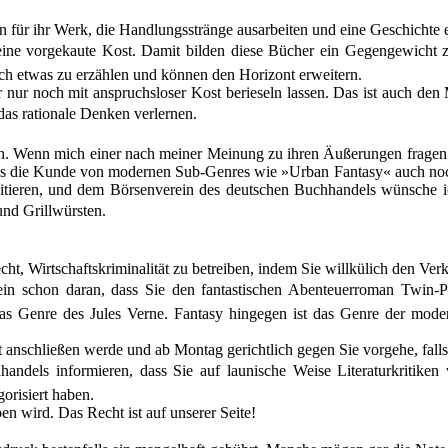
n für ihr Werk, die Handlungsstränge ausarbeiten und eine Geschichte
ine vorgekaute Kost. Damit bilden diese Bücher ein Gegengewicht z
h etwas zu erzählen und können den Horizont erweitern.
 nur noch mit anspruchsloser Kost berieseln lassen. Das ist auch den
 das rationale Denken verlernen.
och. Wenn mich einer nach meiner Meinung zu ihren Äußerungen fragen 
, dass die Kunde von modernen Sub-Genres wie »Urban Fantasy« auch no
itieren, und dem Börsenverein des deutschen Buchhandels wünsche ich
und Grillwürsten.
ht, Wirtschaftskriminalität zu betreiben, indem Sie willkülich den Ver
llein schon daran, dass Sie den fantastischen Abenteuerroman Twin-Pr
 das Genre des Jules Verne. Fantasy hingegen ist das Genre der 
t anschließen werde und ab Montag gerichtlich gegen Sie vorgehe, falls 
els informieren, dass Sie auf launische Weise Literaturkritiken 
orisiert haben.
en wird. Das Recht ist auf unserer Seite!