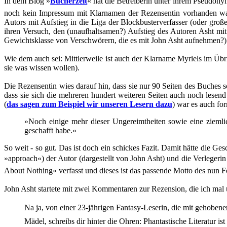
In dem Blog »
Bücherzeit
« hat die Betreiberin unter ihrem Pseudon
noch kein Impressum mit Klarnamen der Rezensentin vorhanden war,
Autors mit Aufstieg in die Liga der Blockbusterverfasser (oder große
ihren Versuch, den (unaufhaltsamen?) Aufstieg des Autoren Asht mit 
Gewichtsklasse von Verschwörern, die es mit John Asht aufnehmen?)
Wie dem auch sei: Mittlerweile ist auch der Klarname Myriels im Übr
sie was wissen wollen).
Die Rezensentin wies darauf hin, dass sie nur 90 Seiten des Buches s
dass sie sich die mehreren hundert weiteren Seiten auch noch lesen
(
das sagen zum Beispiel wir unseren Lesern dazu
) war es auch for
»Noch einige mehr dieser Ungereimtheiten sowie eine ziemlic
geschafft habe.«
So weit - so gut. Das ist doch ein schickes Fazit. Damit hätte die G
»approach«) der Autor (dargestellt von John Asht) und die Verlege
About Nothing« verfasst und dieses ist das passende Motto des nun F
John Asht startete mit zwei Kommentaren zur Rezension, die ich mal u
Na ja, von einer 23-jährigen Fantasy-Leserin, die mit gehobener
Mädel, schreibs dir hinter die Ohren: Phantastische Literatur ist n