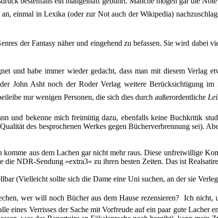
uck bestenfalls ein mangelhaft gebührt. Manche mögen gar die Note u
rin an, einmal in Lexika (oder zur Not auch der Wikipedia) nachzuschl
nres der Fantasy näher und eingehend zu befassen. Sie wird dabei vie
gnet und habe immer wieder gedacht, dass man mit diesem Verlag etw
 John Asht noch der Roder Verlag weitere Berücksichtigung im Zau
ileibe nur wenigen Personen, die sich dies durch außerordentliche 
Lei
nn und bekenne mich freimütig dazu, ebenfalls keine Buchkritik stud
 Qualität des besprochenen Werkes gegen Bücherverbrennung sei). Aber
h komme aus dem Lachen gar nicht mehr raus. Diese unfreiwillige Komik
e die NDR-Sendung »extra3« zu ihren besten Zeiten. Das ist Realsatir
bar (Vielleicht sollte sich die Dame eine Uni suchen, an der sie Verleg
chen, wer will noch Bücher aus dem Hause rezensieren?  Ich nicht, u
le eines Verrisses der Sache mit Vorfreude auf ein paar gute Lacher 