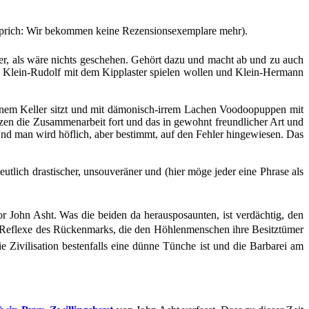
(sprich: Wir bekommen keine Rezensionsexemplare mehr).
r, als wäre nichts geschehen. Gehört dazu und macht ab und zu auch
und Klein-Rudolf mit dem Kipplaster spielen wollen und Klein-Hermann
seinem Keller sitzt und mit dämonisch-irrem Lachen Voodoopuppen mit
tzen die Zusammenarbeit fort und das in gewohnt freundlicher Art und
 man wird höflich, aber bestimmt, auf den Fehler hingewiesen. Das
utlich drastischer, unsouveräner und (hier möge jeder eine Phrase als
r John Asht. Was die beiden da herausposaunten, ist verdächtig, den
hen Reflexe des Rückenmarks, die den Höhlenmenschen ihre Besitztümer
 Zivilisation bestenfalls eine dünne Tünche ist und die Barbarei am