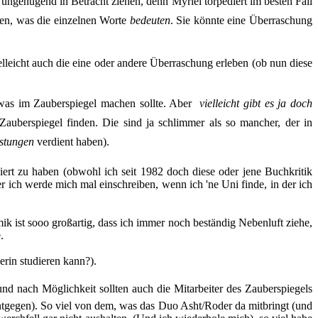
ngenügend in Betracht ziehen, denn Myriel torpediert im besten Fall
agen, was die einzelnen Worte
bedeuten
. Sie könnte eine Überraschung
lleicht auch die eine oder andere Überraschung erleben (ob nun diese
as im Zauberspiegel machen sollte. Aber 
vielleicht gibt es ja doch
berspiegel finden. Die sind ja schlimmer als so mancher, der in
stungen
 verdient haben).
iert zu haben (obwohl ich seit 1982 doch diese oder jene Buchkritik
 ich werde mich mal einschreiben, wenn ich 'ne Uni finde, in der ich
 ist sooo großartig, dass ich immer noch beständig Nebenluft ziehe,
e.
erin studieren kann?).
nd nach Möglichkeit sollten auch die Mitarbeiter des Zauberspiegels
entgegen). So viel von dem, was das Duo Asht/Roder da mitbringt (und