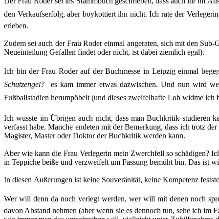
Der Frau Roder sei ins Stammbuch geschrieben, dass auch ihr im Ausdr
den Verkaufserfolg, aber boykottiert ihn nicht. Ich rate der Verlege
erleben.
Zudem sei auch der Frau Roder einmal angeraten, sich mit den Sub-Ge
Neueinteilung Gefallen findet oder nicht, ist dabei ziemlich egal).
Ich bin der Frau Roder auf der Buchmesse in Leipzig einmal bege
Schutzengel?
 es kam immer etwas dazwischen. Und nun wird weder
Fußballstadien herumpöbelt (und dieses zweifelhafte Lob widme ich be
Ich wusste im Übrigen auch nicht, dass man Buchkritik studieren ka
verfasst habe. Manche endeten mit der Bemerkung, dass ich trotz der
Magister, Master oder Doktor der Buchkritik werden kann.
Aber wie kann die Frau Verlegerin mein Zwerchfell so schädigen? Ic
in Teppiche beiße und verzweifelt um Fassung bemüht bin. Das ist wi
In diesen Äußerungen ist keine Souveränität, keine Kompetenz feststell
Wer will denn da noch verlegt werden, wer will mit denen noch spre
davon Abstand nehmen (aber wenn sie es dennoch tun, sehe ich im Fal