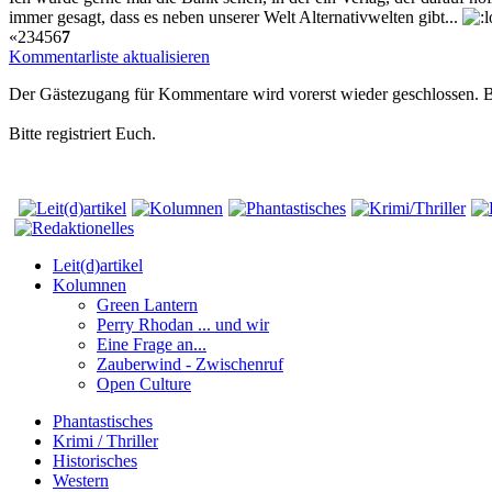
immer gesagt, dass es neben unserer Welt Alternativwelten gibt...
«
2
3
4
5
6
7
Kommentarliste aktualisieren
Der Gästezugang für Kommentare wird vorerst wieder geschlossen.
Bitte registriert Euch.
Leit(d)artikel
Kolumnen
Green Lantern
Perry Rhodan ... und wir
Eine Frage an...
Zauberwind - Zwischenruf
Open Culture
Phantastisches
Krimi / Thriller
Historisches
Western