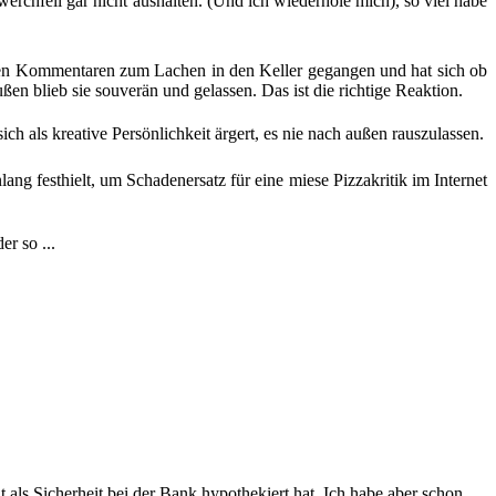
rchfell gar nicht aushalten. (Und ich wiederhole mich), so viel habe
senen Kommentaren zum Lachen in den Keller gegangen und hat sich ob
n blieb sie souverän und gelassen. Das ist die richtige Reaktion.
h als kreative Persönlichkeit ärgert, es nie nach außen rauszulassen.
ang festhielt, um Schadenersatz für eine miese Pizzakritik im Internet
r so ...
als Sicherheit bei der Bank hypothekiert hat. Ich habe aber schon