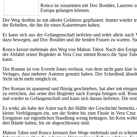
Ronco ist zusammen mit Doc Boulder, Laureen un
Europa gelangen können.
Der Weg dorthin ist mit allerlei Gefahren gepflastert. Immer wieder 
der Rebellen, die ihn für einen Kaisertreuen halten.
Er kann sich aus der Gefangenschaft befreien und reitet allein nac
dazu bewegen, auf Doc Boulder und die beiden Frauen zu warten. Si
Ronco kreuzt mehrmals den Weg von Mahon Tabor. Nach den Ereignis
der Abfahrt seiner Begleiter in Vera Cruz nimmt Ronco die Spur Tab
kann.
Der Roman ist von Everett Jones verfasst, von dem nicht ganz klar i
Verlages, dass mehrere Autoren genutzt haben. Der Schreibstil ähne
Sicht nicht mehr möglich ist.
Der Roman ist spannend und flüssig geschrieben, hat aber mit einige
zu erreichen, das seine drei Begleiter nach Europa bringen soll. Ron
mal wieder in Gefangenschaft und kann sich daraus befreien. Die restl
Es wirkt, als habe der Autor nach der Hälfte der Geschichte bemerkt, d
kleine Verfolgungen ein, um die Seiten bis zum Finale in Vera Cruz v
Ereignisse zur eigentlichen Handlung wenig beitragen. Im Kern wirkt 
drei Bände haben, bis sie abgeschlossen sind.
Mahon Tabor und Ronco kreuzen ihre Wege mehrmals und es scheint au