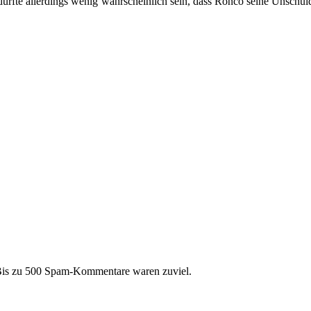
dürfte allerdings wenig wahrscheinlich sein, dass Ronco seine Unschu
 Bis zu 500 Spam-Kommentare waren zuviel.