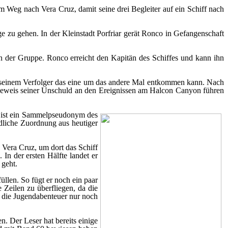
eg nach Vera Cruz, damit seine drei Begleiter auf ein Schiff nach
ge zu gehen. In der Kleinstadt Porfriar gerät Ronco in Gefangenschaft
en der Gruppe. Ronco erreicht den Kapitän des Schiffes und kann ihn
 seinem Verfolger das eine um das andere Mal entkommen kann. Nach
m Beweis seiner Unschuld an den Ereignissen am Halcon Canyon führen
es ist ein Sammelpseudonym des
dliche Zuordnung aus heutiger
 Vera Cruz, um dort das Schiff
 In der ersten Hälfte landet er
 geht.
üllen. So fügt er noch ein paar
 Zeilen zu überfliegen, da die
a die Jugendabenteuer nur noch
. Der Leser hat bereits einige