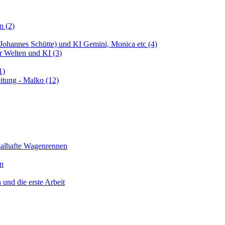
n (2)
 (Johannes Schütte) und KI Gemini, Monica etc (4)
er Welten und KI (3)
1)
itung - Malko (12)
salhafte Wagenrennen
en
 und die erste Arbeit