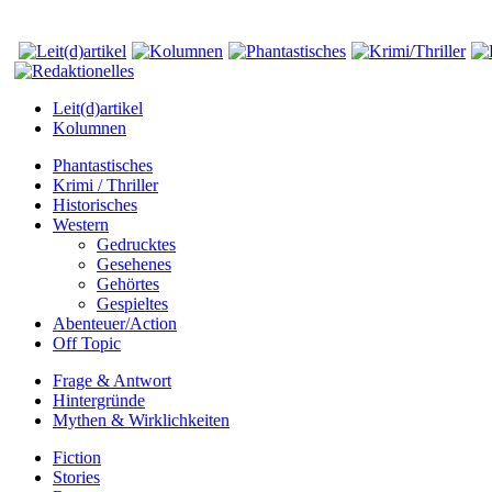
Leit(d)artikel
Kolumnen
Phantastisches
Krimi / Thriller
Historisches
Western
Gedrucktes
Gesehenes
Gehörtes
Gespieltes
Abenteuer/Action
Off Topic
Frage & Antwort
Hintergründe
Mythen & Wirklichkeiten
Fiction
Stories