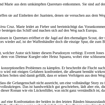
d Marie aus dem umkämpften Queretaro entkommen. Sie sind auf dem W
treffen sie auf Einheiten der Juaristen, denen sie versuchen aus dem We
h Vera Cruz. Marie leidet an Fieber und beeinträchtigt das Vorankomm
e besteigen das Schiff und machen sich auf den Weg nach Europa.
sen in Queretaro eröffnet er die Jagd auf den ehemaligen Scout, der
ors wieder auf, ist der Waffenhändler doch die einzige Spur, die zu
st, welcher Autor sich hinter diesem Pseudonym verbirgt. Everett Jon
lt dem von Dietmar Kuegler oder Heinz Squarra, wobei eine schlussen
n konzeptionellen Problemen zu kämpfen. Er beschreibt die Flucht nach
co wird mit einigen Gefahren konfrontiert, die allesamt bemüht wirken.
ichen Seiten sind damit gefüllt, dass er seinen Verfolgern aus dem Weg
ass die Gefangenschaft nicht ausreicht, um eine vollständige Story zu f
ollzukriegen. Das ist handwerklich gut geschrieben, lädt aber ein, die
dieser Roman wie ein Lückenfüller, was nicht ganz verständlich ist, d
f eine Konfrontation der beiden in den letzten Bänden hinauszulaufen