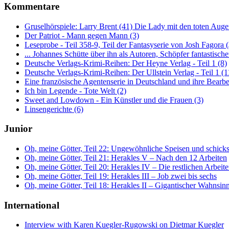
Kommentare
Gruselhörspiele: Larry Brent (41) Die Lady mit den toten Auge
Der Patriot - Mann gegen Mann (3)
Leseprobe - Teil 358-9, Teil der Fantasyserie von Josh Fagora
... Johannes Schütte über ihn als Autoren, Schöpfer fantastisch
Deutsche Verlags-Krimi-Reihen: Der Heyne Verlag - Teil 1 (8)
Deutsche Verlags-Krimi-Reihen: Der Ullstein Verlag - Teil 1 (1
Eine französische Agentenserie in Deutschland und ihre Bearbe
Ich bin Legende - Tote Welt (2)
Sweet and Lowdown - Ein Künstler und die Frauen (3)
Linsengerichte (6)
Junior
Oh, meine Götter, Teil 22: Ungewöhnliche Speisen und schick
Oh, meine Götter, Teil 21: Herakles V – Nach den 12 Arbeiten
Oh, meine Götter, Teil 20: Herakles IV – Die restlichen Arbeit
Oh, meine Götter, Teil 19: Herakles III – Job zwei bis sechs
Oh, meine Götter, Teil 18: Herakles II – Gigantischer Wahnsinn
International
Interview with Karen Kuegler-Rugowski on Dietmar Kuegler