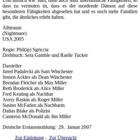
Und ähnlich wie Sam, hatte auch Max übersinnliche Fähigkeiten, so
dass zu vermuten ist, dass es der mordende Dämon auf diese
besonderen Fähigkeiten abgesehen hat und es noch mehr Familien
gibt, die ähnliches erlebt haben.
Albtraum
(Nightmare)
USA 2005
Regie: Phil(ip) Sgriccia
Drehbuch: Sera Gamble und Raelle Tucker
Darsteller
Jared Padalecki als Sam Winchester
Jensen Ackles als Dean Winchester
Brendan Fletcher als Max Miller
Beth Broderick als Alice Miller
Fred Keating als Nachbar
Avery Raskin als Roger Miller
Susinn McFarlen als Nachbarin
Dalias Blake als Polizist
Cameron McDonald als Jim Miller
Deutsche Erstausstrahlung: 29. Januar 2007
Zur Einleitung
-
Zur Übersicht