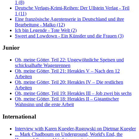
1 (8)
Deutsche Verlags-Krimi-Reihen: Der Ullstein Verlag - Teil
1 (11)
Eine französische Agentenserie in Deutschland und ihre
Bearbeitung - Malko (12)
Ich bin Legende - Tote Welt (2)
Sweet and Lowdown - Ein Künstler und die Frauen (3)
Junior
Oh, meine Götter, Teil 22: Ungewöhnliche Speisen und
schicksalhafte Wagenrennen
Oh, meine Götter, Teil 21: Herakles V – Nach den 12
Arbeiten
Oh, meine Götter, Teil 20: Herakles IV – Die restlichen
Arbeiten
Oh, meine Götter, Teil 19: Herakles III – Job zwei bis sechs
Oh, meine Götter, Teil 18: Herakles II – Gigantischer
Wahnsinn und die erste Arbeit
International
Interview with Karen Kuegler-Rugowski on Dietmar Kuegler
... Mark Chadbourn on Underground, World's End, the