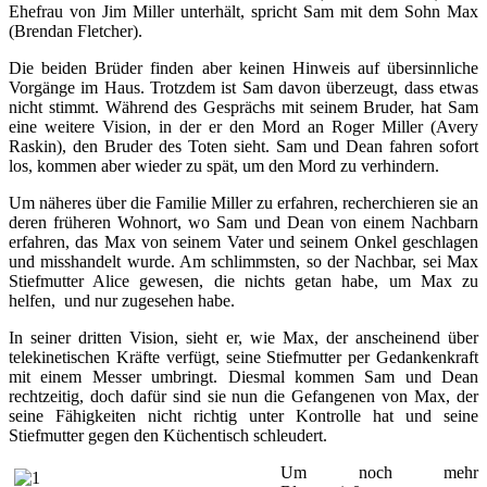
Ehefrau von Jim Miller unterhält, spricht Sam mit dem Sohn Max
(Brendan Fletcher).
Die beiden Brüder finden aber keinen Hinweis auf übersinnliche
Vorgänge im Haus. Trotzdem ist Sam davon überzeugt, dass etwas
nicht stimmt. Während des Gesprächs mit seinem Bruder, hat Sam
eine weitere Vision, in der er den Mord an Roger Miller (Avery
Raskin), den Bruder des Toten sieht. Sam und Dean fahren sofort
los, kommen aber wieder zu spät, um den Mord zu verhindern.
Um näheres über die Familie Miller zu erfahren, recherchieren sie an
deren früheren Wohnort, wo Sam und Dean von einem Nachbarn
erfahren, das Max von seinem Vater und seinem Onkel geschlagen
und misshandelt wurde. Am schlimmsten, so der Nachbar, sei Max
Stiefmutter Alice gewesen, die nichts getan habe, um Max zu
helfen, und nur zugesehen habe.
In seiner dritten Vision, sieht er, wie Max, der anscheinend über
telekinetischen Kräfte verfügt, seine Stiefmutter per Gedankenkraft
mit einem Messer umbringt. Diesmal kommen Sam und Dean
rechtzeitig, doch dafür sind sie nun die Gefangenen von Max, der
seine Fähigkeiten nicht richtig unter Kontrolle hat und seine
Stiefmutter gegen den Küchentisch schleudert.
Um noch mehr