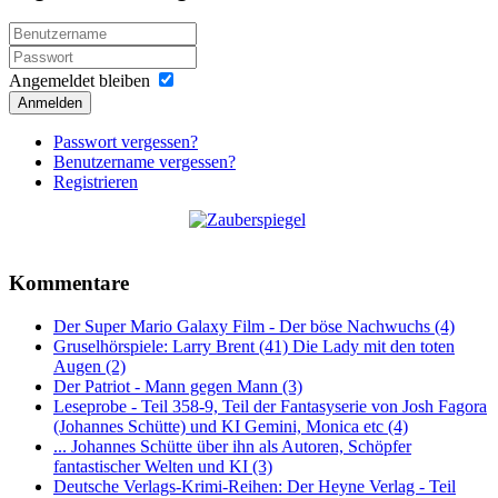
Angemeldet bleiben
Anmelden
Passwort vergessen?
Benutzername vergessen?
Registrieren
Kommentare
Der Super Mario Galaxy Film - Der böse Nachwuchs (4)
Gruselhörspiele: Larry Brent (41) Die Lady mit den toten
Augen (2)
Der Patriot - Mann gegen Mann (3)
Leseprobe - Teil 358-9, Teil der Fantasyserie von Josh Fagora
(Johannes Schütte) und KI Gemini, Monica etc (4)
... Johannes Schütte über ihn als Autoren, Schöpfer
fantastischer Welten und KI (3)
Deutsche Verlags-Krimi-Reihen: Der Heyne Verlag - Teil