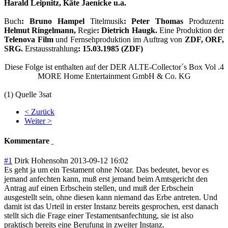
Harald Leipnitz, Käte Jaenicke u.a.
Buch
: Bruno Hampel
Titelmusik
: Peter Thomas
Produzent
:
Helmut Ringelmann,
Regie
: Dietrich Haugk.
Eine Produktion der
Telenova Film
und Fernsehproduktion im Auftrag von
ZDF, ORF,
SRG.
Erstausstrahlung
: 15.03.1985 (ZDF)
Diese Folge ist enthalten auf der DER ALTE-Collector´s Box Vol .4
MORE Home Entertainment GmbH & Co. KG
(1) Quelle 3sat
< Zurück
Weiter >
Kommentare
#1
Dirk Hohensohn
2013-09-12 16:02
Es geht ja um ein Testament ohne Notar. Das bedeutet, bevor es
jemand anfechten kann, muß erst jemand beim Amtsgericht den
Antrag auf einen Erbschein stellen, und muß der Erbschein
ausgestellt sein, ohne diesen kann niemand das Erbe antreten. Und
damit ist das Urteil in erster Instanz bereits gesprochen, erst danach
stellt sich die Frage einer Testamentsanfechtung, sie ist also
praktisch bereits eine Berufung in zweiter Instanz.