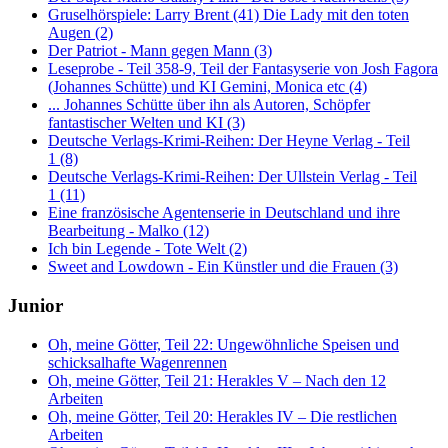
Gruselhörspiele: Larry Brent (41) Die Lady mit den toten
Augen (2)
Der Patriot - Mann gegen Mann (3)
Leseprobe - Teil 358-9, Teil der Fantasyserie von Josh Fagora
(Johannes Schütte) und KI Gemini, Monica etc (4)
... Johannes Schütte über ihn als Autoren, Schöpfer
fantastischer Welten und KI (3)
Deutsche Verlags-Krimi-Reihen: Der Heyne Verlag - Teil
1 (8)
Deutsche Verlags-Krimi-Reihen: Der Ullstein Verlag - Teil
1 (11)
Eine französische Agentenserie in Deutschland und ihre
Bearbeitung - Malko (12)
Ich bin Legende - Tote Welt (2)
Sweet and Lowdown - Ein Künstler und die Frauen (3)
Junior
Oh, meine Götter, Teil 22: Ungewöhnliche Speisen und
schicksalhafte Wagenrennen
Oh, meine Götter, Teil 21: Herakles V – Nach den 12
Arbeiten
Oh, meine Götter, Teil 20: Herakles IV – Die restlichen
Arbeiten