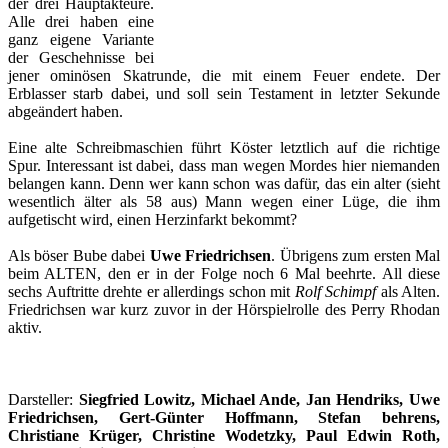
der drei Hauptakteure.
Alle drei haben eine
ganz eigene Variante
der Geschehnisse bei
jener ominösen Skatrunde, die mit einem Feuer endete. Der
Erblasser starb dabei, und soll sein Testament in letzter Sekunde
abgeändert haben.
Eine alte Schreibmaschien führt Köster letztlich auf die richtige
Spur. Interessant ist dabei, dass man wegen Mordes hier niemanden
belangen kann. Denn wer kann schon was dafür, das ein alter (sieht
wesentlich älter als 58 aus) Mann wegen einer Lüge, die ihm
aufgetischt wird, einen Herzinfarkt bekommt?
Als böser Bube dabei
Uwe Friedrichsen
. Übrigens zum ersten Mal
beim ALTEN, den er in der Folge noch 6 Mal beehrte. All diese
sechs Auftritte drehte er allerdings schon mit
Rolf Schimpf
als Alten.
Friedrichsen war kurz zuvor in der Hörspielrolle des Perry Rhodan
aktiv.
Darsteller:
Siegfried Lowitz, Michael Ande, Jan Hendriks, Uwe
Friedrichsen, Gert-Günter Hoffmann, Stefan behrens,
Christiane Krüger, Christine Wodetzky, Paul Edwin Roth,