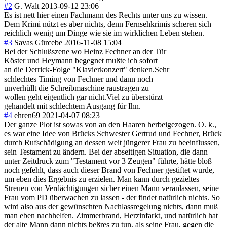
#2
G. Walt
2013-09-12 23:06
Es ist nett hier einen Fachmann des Rechts unter uns zu wissen.
Dem Krimi nützt es aber nichts, denn Fernsehkrimis scheren sich
reichlich wenig um Dinge wie sie im wirklichen Leben stehen.
#3
Savas Gürcebe
2016-11-08 15:04
Bei der Schlußszene wo Heinz Fechner an der Tür
Köster und Heymann begegnet mußte ich sofort
an die Derrick-Folge "Klavierkonzert" denken.Sehr
schlechtes Timing von Fechner und dann noch
unverhüllt die Schreibmaschine raustragen zu
wollen geht eigentlich gar nicht.Viel zu überstürzt
gehandelt mit schlechtem Ausgang für Ihn.
#4
ehren69
2021-04-07 08:23
Der ganze Plot ist sowas von an den Haaren herbeigezogen. O. k.,
es war eine Idee von Brücks Schwester Gertrud und Fechner, Brück
durch Rufschädigung an dessen weit jüngerer Frau zu beeinflussen,
sein Testament zu ändern. Bei der abseitigen Situation, die dann
unter Zeitdruck zum "Testament vor 3 Zeugen" führte, hätte bloß
noch gefehlt, dass auch dieser Brand von Fechner gestiftet wurde,
um eben dies Ergebnis zu erzielen. Man kann durch gezieltes
Streuen von Verdächtigungen sicher einen Mann veranlassen, seine
Frau vom PD überwachen zu lassen - der findet natürlich nichts. So
wird also aus der gewünschten Nachlassregelung nichts, dann muß
man eben nachhelfen. Zimmerbrand, Herzinfarkt, und natürlich hat
der alte Mann dann nichts beßres zu tun, als seine Frau, gegen die