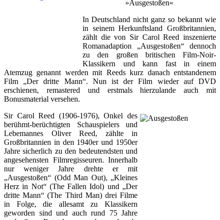
»Ausgestoßen«
In Deutschland nicht ganz so bekannt wie
in seinem Herkunftsland Großbritannien,
zählt die von Sir Carol Reed inszenierte
Romanadaption „Ausgestoßen“ dennoch
zu den großen britischen Film-Noir-
Klassikern und kann fast in einem
Atemzug genannt werden mit Reeds kurz danach entstandenem
Film „Der dritte Mann“. Nun ist der Film wieder auf DVD
erschienen, remastered und erstmals hierzulande auch mit
Bonusmaterial versehen.
Sir Carol Reed (1906-1976), Onkel des
berühmt-berüchtigten Schauspielers und
Lebemannes Oliver Reed, zählte in
Großbritannien in den 1940er und 1950er
Jahre sicherlich zu den bedeutendsten und
angesehensten Filmregisseuren. Innerhalb
nur weniger Jahre drehte er mit
„Ausgestoßen“ (Odd Man Out), „Kleines
Herz in Not“ (The Fallen Idol) und „Der
dritte Mann“ (The Third Man) drei Filme
in Folge, die allesamt zu Klassikern
geworden sind und auch rund 75 Jahre