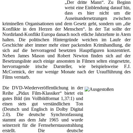
„Der dritte Mann“. Zu Beginn
weist eine Einblendung darauf hin,
dass es hier nicht um die
Auseinandersetzungen zwischen
kriminellen Organisationen und dem Gesetz geht, sondern um „die
Konflikte in den Herzen der Menschen“. In der Tat sollte der
Nordirland-Konflikt Europa danach noch etliche Jahrzehnte in Atem
halten. Die politischen Hintergründe weichen im Laufe der
Geschichte aber immer mehr einer packenden Krimihandlung, die
sich auf die hervorragend besetzten Hauptfiguren konzentriert.
Neben James Mason und Robert Newton finden sich auf der
Besetzungsliste auch einige ansonsten in Filmen selten eingesetzte,
hervorragende irische Darsteller, wie beispielsweise F.J.
McCormick, der nur wenige Monate nach der Uraufführung des
Films verstarb.
Die DVD-Wiederveröffentlichung in der
Reihe „Pidax Film-Klassiker“ bietet ein
gutes Bild (im Vollbildformat 1,37:1) und
einen stets gut verständlichen Ton
(Deutsch und Englisch in Dolby Digital
2.0). Die deutsche Synchronfassung
stammt aus dem Jahr 1965 und wurde
seinerzeit für die Fernseherstausstrahlung
erstellt. Die deutsche