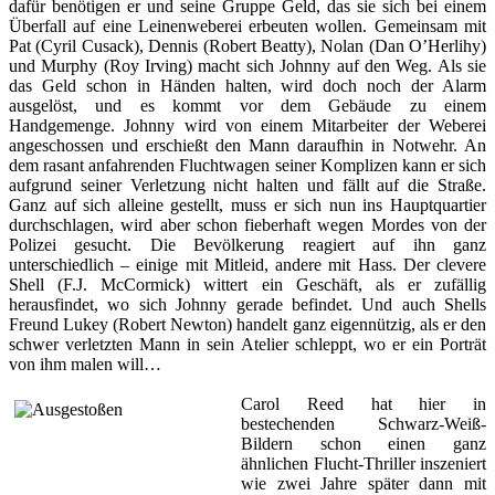
dafür benötigen er und seine Gruppe Geld, das sie sich bei einem
Überfall auf eine Leinenweberei erbeuten wollen. Gemeinsam mit
Pat (Cyril Cusack), Dennis (Robert Beatty), Nolan (Dan O’Herlihy)
und Murphy (Roy Irving) macht sich Johnny auf den Weg. Als sie
das Geld schon in Händen halten, wird doch noch der Alarm
ausgelöst, und es kommt vor dem Gebäude zu einem
Handgemenge. Johnny wird von einem Mitarbeiter der Weberei
angeschossen und erschießt den Mann daraufhin in Notwehr. An
dem rasant anfahrenden Fluchtwagen seiner Komplizen kann er sich
aufgrund seiner Verletzung nicht halten und fällt auf die Straße.
Ganz auf sich alleine gestellt, muss er sich nun ins Hauptquartier
durchschlagen, wird aber schon fieberhaft wegen Mordes von der
Polizei gesucht. Die Bevölkerung reagiert auf ihn ganz
unterschiedlich – einige mit Mitleid, andere mit Hass. Der clevere
Shell (F.J. McCormick) wittert ein Geschäft, als er zufällig
herausfindet, wo sich Johnny gerade befindet. Und auch Shells
Freund Lukey (Robert Newton) handelt ganz eigennützig, als er den
schwer verletzten Mann in sein Atelier schleppt, wo er ein Porträt
von ihm malen will…
Carol Reed hat hier in
bestechenden Schwarz-Weiß-
Bildern schon einen ganz
ähnlichen Flucht-Thriller inszeniert
wie zwei Jahre später dann mit