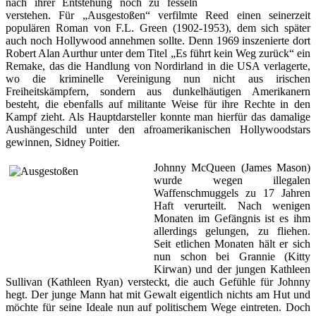
nach ihrer Entstehung noch zu fesseln
verstehen. Für „Ausgestoßen“ verfilmte Reed einen seinerzeit
populären Roman von F.L. Green (1902-1953), dem sich später
auch noch Hollywood annehmen sollte. Denn 1969 inszenierte dort
Robert Alan Aurthur unter dem Titel „Es führt kein Weg zurück“ ein
Remake, das die Handlung von Nordirland in die USA verlagerte,
wo die kriminelle Vereinigung nun nicht aus irischen
Freiheitskämpfern, sondern aus dunkelhäutigen Amerikanern
besteht, die ebenfalls auf militante Weise für ihre Rechte in den
Kampf zieht. Als Hauptdarsteller konnte man hierfür das damalige
Aushängeschild unter den afroamerikanischen Hollywoodstars
gewinnen, Sidney Poitier.
Johnny McQueen (James Mason)
wurde wegen illegalen
Waffenschmuggels zu 17 Jahren
Haft verurteilt. Nach wenigen
Monaten im Gefängnis ist es ihm
allerdings gelungen, zu fliehen.
Seit etlichen Monaten hält er sich
nun schon bei Grannie (Kitty
Kirwan) und der jungen Kathleen
Sullivan (Kathleen Ryan) versteckt, die auch Gefühle für Johnny
hegt. Der junge Mann hat mit Gewalt eigentlich nichts am Hut und
möchte für seine Ideale nun auf politischem Wege eintreten. Doch