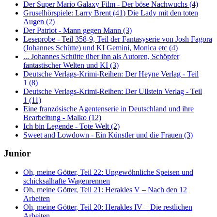
Der Super Mario Galaxy Film - Der böse Nachwuchs (4)
Gruselhörspiele: Larry Brent (41) Die Lady mit den toten
Augen (2)
Der Patriot - Mann gegen Mann (3)
Leseprobe - Teil 358-9, Teil der Fantasyserie von Josh Fagora
(Johannes Schütte) und KI Gemini, Monica etc (4)
... Johannes Schütte über ihn als Autoren, Schöpfer
fantastischer Welten und KI (3)
Deutsche Verlags-Krimi-Reihen: Der Heyne Verlag - Teil
1 (8)
Deutsche Verlags-Krimi-Reihen: Der Ullstein Verlag - Teil
1 (11)
Eine französische Agentenserie in Deutschland und ihre
Bearbeitung - Malko (12)
Ich bin Legende - Tote Welt (2)
Sweet and Lowdown - Ein Künstler und die Frauen (3)
Junior
Oh, meine Götter, Teil 22: Ungewöhnliche Speisen und
schicksalhafte Wagenrennen
Oh, meine Götter, Teil 21: Herakles V – Nach den 12
Arbeiten
Oh, meine Götter, Teil 20: Herakles IV – Die restlichen
Arbeiten