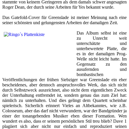
stammte von keinem Geringeren als dem damals schwer angesagten
Roger Dean, der durch seine Arbeiten für Yes bekannt wurde.
Das Gatefold-Cover für Greenslade ist meiner Meinung nach eine
seiner schönsten und gelungensten Arbeiten der damaligen Zeit.
Das Album selbst ist eine
zu Unrecht weit
unterschätzte und
unterbewertete Platte, die
es in der damaligen Prog-
Welle nicht leicht hatte. Im
Gegensatz zu den
ausufernden und
bombastischen
Veröffentlichungen der frühen Siebziger war Greenslade ein eher
bescheidenes, aber dennoch anspruchsvolles Werk, das sich nicht
durch Selbstzweck auszeichnet, also nicht dem eigentlichen Zweck
der Unterhaltung entfremdet ist, sondern genau das zum Ziel hat:
nämlich zu unterhalten. Und dies gelingt dem Quartett scheinbar
spielerisch. Sicherlich erinnert Vieles an Altbekanntes, wie z.B.
Colosseum, aber das darf nicht verwundern, war der Bandgründer ja
einer der tonangebenden Musiker eben dieser Formation. Wen
wundert es also, dass er seinem persönlichen Stil treu blieb? Dave 1
plagiiert sich aber nicht nur einfach und reproduziert seinen