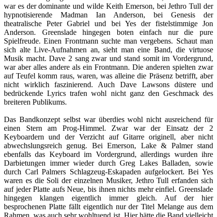
war es der dominante und wilde Keith Emerson, bei Jethro Tull der
hypnotisierende Madman Ian Anderson, bei Genesis der
theatralische Peter Gabriel und bei Yes der fistelstimmige Jon
Anderson. Greenslade hingegen boten einfach nur die pure
Spielfreude. Einen Frontmann suchte man vergebens. Schaut man
sich alte Live-Aufnahmen an, sieht man eine Band, die virtuose
Musik macht. Dave 2 sang zwar und stand somit im Vordergrund,
war aber alles andere als ein Frontmann. Die anderen spielten zwar
auf Teufel komm raus, waren, was alleine die Präsenz betrifft, aber
nicht wirklich faszinierend. Auch Dave Lawsons düstere und
bedrückende Lyrics trafen wohl nicht ganz den Geschmack des
breiteren Publikums.
Das Bandkonzept selbst war überdies wohl nicht ausreichend für
einen Stern am Prog-Himmel. Zwar war der Einsatz der 2
Keyboardern und der Verzicht auf Gitarre originell, aber nicht
abwechslungsreich genug. Bei Emerson, Lake & Palmer stand
ebenfalls das Keyboard im Vordergrund, allerdings wurden ihre
Darbietungen immer wieder durch Greg Lakes Balladen, sowie
durch Carl Palmers Schlagzeug-Eskapaden aufgelockert. Bei Yes
waren es die Soli der einzelnen Musiker, Jethro Tull erfanden sich
auf jeder Platte aufs Neue, bis ihnen nichts mehr einfiel. Greenslade
hingegen klangen eigentlich immer gleich. Auf der hier
besprochenen Platte fällt eigentlich nur der Titel Melange aus dem
Rahmen, was auch sehr wohltuend ist. Hier hätte die Band vielleicht