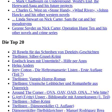
... Mark Chadbourn on Underground, World's End, the
Hereward-Saga and his future projects
... Charles G. West on »Stone Hand«, »Wind River«, »Johnn
Hawk« and his other western novels
... Linda Stewart on Nick Carter, Sam the cat and her
pseudonyms
George Snyder on Nick Carter, Operation Hang Ten and his
other novels and crime series
Die Top 20
20 Regeln für das Schreiben von Detektiv-Geschichten
Titellisten: Silber-Grusel-Krimi
Englisch lesen mit Untertiteln? - Hilfe per Apps
Helga Anders
Jerry Cotton - Die Heftromanserie: Listen - Erste Auflage
(Teil 7)
Titellisten: Vampir-Horror-Roman
Titellisten: Utopische Leihbücher und Romanhefte aus
Österreich
Around The Corner - OVA, OAV, OAD, ONA...? Wie bitte?
G.(ert) F.(ritz) Unger - Bibliografie mit Anmerkungen (1. Teil)
Titellisten - Silber-Krimi
Titellisten - Dämonenkiller (2. Auflage)
Dämonenkiller-Titelbildzeichner - Manuel Rodriguez Brea