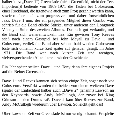
halber kurz „Dave 1“) Greenslade (nicht Greenfield, nicht der Tee-
Importeur!)) bediente von 1969-1971 die Tasten bei Colosseum,
einer Rockband, die irgendwie auch zum Prog gezählt werden kann,
sowieso aber auch zum progressiven und daher fortschrittlichen
Jazz. Dave 1 nun, der ein prägendes Mitglied dieser Combo war,
schrieb für die Band etliche Stücke, unter anderem den Longtrack
Valentyne Suite des zweiten Albums. Das sich gut verkaufte, und
die Band sich weiterentwickeln ließ. Ein gewisser Tony Reeves
stieß nach einem Gastspiel bei John Mayall zu Dave 1 und
Colosseum, verließ die Band aber schon bald wieder. Colosseum
löste sich ohnehin kurze Zeit später auf genauer gesagt, im Jahre
1971. Die Band war nach kurzer Zeit und wenigen,
vielversprechenden Alben bereits wieder Geschichte.
Ein Jahr später stellten Dave 1 und Tony dann ihre eigenes Projekt
auf die Beine: Greenslade.
Dave 1 und Reeves kannten sich schon einige Zeit, sogar noch vor
Colosseum. Verstärkt wurden die beiden von einem weiteren Dave
(später der Einfachheit halber auch „Dave 2“ genannt) Lawson an
den Keyboards, sowie Andy McCullogh, der zuvor bei King
Crimson an den Drums saß. Dave 2 kam über Reeves zur Band,
Andy McCullogh wiederum über Lawson. So leicht geht das!
Über Lawsons Zeit vor Greenslade ist nur wenig bekannt. Er spielte