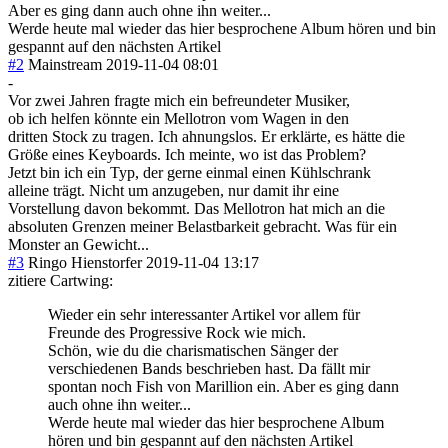
Aber es ging dann auch ohne ihn weiter...
Werde heute mal wieder das hier besprochene Album hören und bin
gespannt auf den nächsten Artikel
#2
Mainstream
2019-11-04 08:01
-
Vor zwei Jahren fragte mich ein befreundeter Musiker,
ob ich helfen könnte ein Mellotron vom Wagen in den
dritten Stock zu tragen. Ich ahnungslos. Er erklärte, es hätte die
Größe eines Keyboards. Ich meinte, wo ist das Problem?
Jetzt bin ich ein Typ, der gerne einmal einen Kühlschrank
alleine trägt. Nicht um anzugeben, nur damit ihr eine
Vorstellung davon bekommt. Das Mellotron hat mich an die
absoluten Grenzen meiner Belastbarkeit gebracht. Was für ein
Monster an Gewicht...
#3
Ringo Hienstorfer
2019-11-04 13:17
zitiere Cartwing:
Wieder ein sehr interessanter Artikel vor allem für
Freunde des Progressive Rock wie mich.
Schön, wie du die charismatischen Sänger der
verschiedenen Bands beschrieben hast. Da fällt mir
spontan noch Fish von Marillion ein. Aber es ging dann
auch ohne ihn weiter...
Werde heute mal wieder das hier besprochene Album
hören und bin gespannt auf den nächsten Artikel