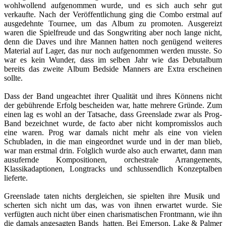
wohlwollend aufgenommen wurde, und es sich auch sehr gut
verkaufte. Nach der Veröffentlichung ging die Combo erstmal auf
ausgedehnte Tournee, um das Album zu promoten. Ausgereizt
waren die Spielfreude und das Songwriting aber noch lange nicht,
denn die Daves und ihre Mannen hatten noch genügend weiteres
Material auf Lager, das nur noch aufgenommen werden musste. So
war es kein Wunder, dass im selben Jahr wie das Debutalbum
bereits das zweite Album Bedside Manners are Extra erscheinen
sollte.
Dass der Band ungeachtet ihrer Qualität und ihres Könnens nicht
der gebührende Erfolg bescheiden war, hatte mehrere Gründe. Zum
einen lag es wohl an der Tatsache, dass Greenslade zwar als Prog-
Band bezeichnet wurde, de facto aber nicht kompromisslos auch
eine waren. Prog war damals nicht mehr als eine von vielen
Schubladen, in die man eingeordnet wurde und in der man blieb,
war man erstmal drin. Folglich wurde also auch erwartet, dann man
ausufernde Kompositionen, orchestrale Arrangements,
Klassikadaptionen, Longtracks und schlussendlich Konzeptalben
lieferte.
Greenslade taten nichts dergleichen, sie spielten ihre Musik und
scherten sich nicht um das, was von ihnen erwartet wurde. Sie
verfügten auch nicht über einen charismatischen Frontmann, wie ihn
die damals angesagten Bands hatten. Bei Emerson, Lake & Palmer