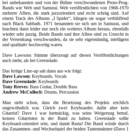
bei unbekannten und von der Bühne verschwundenen Proto-Prog-
Bands wie Web und Samurai. Web veröffentlichten von 1968-1970
mehrere Alben, die stark jazzorientiert und recht schräg sind. Auf
einem Track des Albums „I Spider“, klingen sie sogar verblüffend
nach Black Sabbath. 1971 benannten sie sich um in Samurai, und
brachten dann leider nur noch ein weiteres Album heraus, ebenfalls
wieder sehr jazzig. Beide Bands und ihre Alben sind zu Unrecht in
der Versenkung verschwunden, da sie sehr eigenständig, intelligent
und qualitativ hochwertig waren.
Dave Lawsons Stimme überzeugt auf diesen Veröffentlichungen
auch mehr, als bei Greenslade.
Das fertige Line-up sah dann aus wie folgt:
Dave Lawson
: Keyboards, Vocals
Dave Greenslade
: Keyboards
Tony Reeves
: Bass Guitar, Double Bass
Andrew McCulloch
: Drums, Percussion
Man sieht schon, dass die Besetzung des Projekts reichlich
ungewöhnlich war. Gleich zwei Keyboarder. dafür aber kein
Gitarrist? Dave 1 war hartnäckig, was seine Weigerung betraf,
keinen Gitarristen in der Band zu haben. Greenslade sollte
Keyboard-orientiert sein, und damit Basta! Die Band würde durch
das Zusammen- und Wechselspiel der beiden Tastenmänner (Dave 1