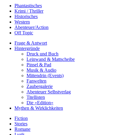
Phantastisches
Krimi / Thriller
Historisches
Western
Abenteuer/Action
Off Topic
Frage & Antwort
Hintergründe
Druck und Buch
Leinwand & Mattscheibe
Pinsel & Pad
Musik & Audio
Mittendrin (Events)
Fanwelten
Zaubergalerie
Abenteuer Selbstverlag
Titellisten
Die »Edition«
Mythen & Wirklichkeiten
Fiction
Stories
Romane
Lyrik