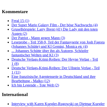
Kommentare
Feral 15 (1)
Der Super Mario Galaxy Film - Der böse Nachwuchs (4)
Gruselhörspiele: Larry Brent (41) Die Lady mit den toten
Augen (2)
Der Patriot - Mann gegen Mann (3)
Leseprobe - Teil 358-9, Teil der Fantasyserie von Josh Fagora
(Johannes Schütte) und KI Gemini, Monica etc (4)
... Johannes Schütte über ihn als Autoren, Schöpfer
fantastischer Welten und KI (3)
Deutsche Verlags-Krimi-Reihen: Der Heyne Verlag - Teil
1 (8)
Deutsche Verlags-Krimi-Reihen: Der Ullstein Verlag - Teil
1 (11)
Eine französische Agentenserie in Deutschland und ihre
Bearbeitung - Malko (12)
Ich bin Legende - Tote Welt (2)
International
Interview with Karen Kuegler-Rugowski on Dietmar Kuegler