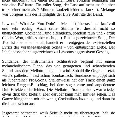
nicht unbedingt wie einen normalen Bass, sondern behandelt ihn
wie eine E-Gitarre. Ein toller Song, der Lust auf mehr macht, aber
trotz seiner mehr als 7 Minuten Laufzeit leider zu kurz ist. Melange
war übrigens eins der Highlights der Live-Auftritte der Band.
Lawson`s What Are You Doin' to Me ist überraschend kraftvoll
und sehr rockig. Auch seine Stimme ist diesmal nicht so
unangenehm glockenhell und elfengleich, sondern rauh und - erdig
(blödes Wort, trifft es aber recht gut). Ein ausgezeichneter Song. Der
Text ist aber eher banal, handelt er – entgegen der existenziellen
Lyrics der vorangegangenen Songs – von enttäuschter Liebe. Der
Inhalt passt aber ausgezeichnet zu Lawsons aggressivem Gesang.
Sundance, der instrumentale Schlusstrack beginnt mit einem
melancholischem Piano, das von getragenen und schwebenden
Sounds aus dem Mellotron begleitet wird. Sobald die Orgel einsetzt,
wird`s pathetisch, fast schon bombastisch. Sundance entpuppt sich
als lupenreiner Prog-Song. Stellenweise hat der Track einen ganz
leichten Reggae-Einschlag, bei dem sogar zarte und angedeutete
Dub-Effekte nicht fehlen. Die Mellotron-Sounds sind zwar wieder
etwas dick und klebrig, aber darüber kann man hinweg sehen. Das
Ganze klingt dann mit ein wenig Cocktailbar-Jazz aus, und dann ist
die Platte schon aus.
Insgesamt betrachtet, weiß Seite 2 mehr zu überzeugen, hält sie