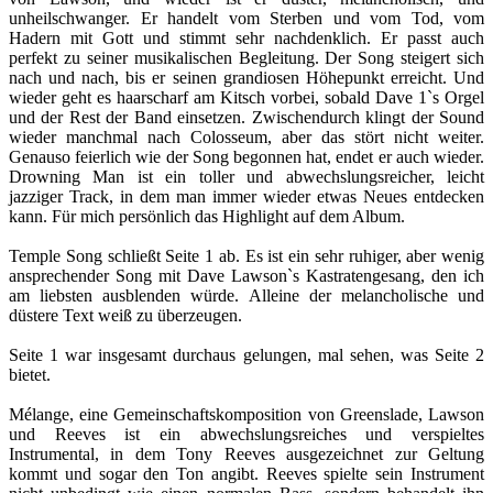
unheilschwanger. Er handelt vom Sterben und vom Tod, vom
Hadern mit Gott und stimmt sehr nachdenklich. Er passt auch
perfekt zu seiner musikalischen Begleitung. Der Song steigert sich
nach und nach, bis er seinen grandiosen Höhepunkt erreicht. Und
wieder geht es haarscharf am Kitsch vorbei, sobald Dave 1`s Orgel
und der Rest der Band einsetzen. Zwischendurch klingt der Sound
wieder manchmal nach Colosseum, aber das stört nicht weiter.
Genauso feierlich wie der Song begonnen hat, endet er auch wieder.
Drowning Man ist ein toller und abwechslungsreicher, leicht
jazziger Track, in dem man immer wieder etwas Neues entdecken
kann. Für mich persönlich das Highlight auf dem Album.
Temple Song schließt Seite 1 ab. Es ist ein sehr ruhiger, aber wenig
ansprechender Song mit Dave Lawson`s Kastratengesang, den ich
am liebsten ausblenden würde. Alleine der melancholische und
düstere Text weiß zu überzeugen.
Seite 1 war insgesamt durchaus gelungen, mal sehen, was Seite 2
bietet.
Mélange, eine Gemeinschaftskomposition von Greenslade, Lawson
und Reeves ist ein abwechslungsreiches und verspieltes
Instrumental, in dem Tony Reeves ausgezeichnet zur Geltung
kommt und sogar den Ton angibt. Reeves spielte sein Instrument