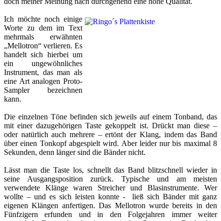
doch meiner Meinung nach durchgehend eine hohe Qualität.
Ich möchte noch einige
Worte zu dem im Text
mehrmals erwähnten
„Mellotron“ verlieren. Es
handelt sich hierbei um
ein ungewöhnliches
Instrument, das man als
eine Art analogen Proto-
Sampler bezeichnen
kann.
Die einzelnen Töne befinden sich jeweils auf einem Tonband, das
mit einer dazugehörigen Taste gekoppelt ist. Drückt man diese –
oder natürlich auch mehrere – ertönt der Klang, indem das Band
über einen Tonkopf abgespielt wird. Aber leider nur bis maximal 8
Sekunden, denn länger sind die Bänder nicht.
Lässt man die Taste los, schnellt das Band blitzschnell wieder in
seine Ausgangsposition zurück. Typische und am meisten
verwendete Klänge waren Streicher und Blasinstrumente. Wer
wollte – und es sich leisten konnte - ließ sich Bänder mit ganz
eigenen Klängen anfertigen. Das Mellotron wurde bereits in den
Fünfzigern erfunden und in den Folgejahren immer weiter