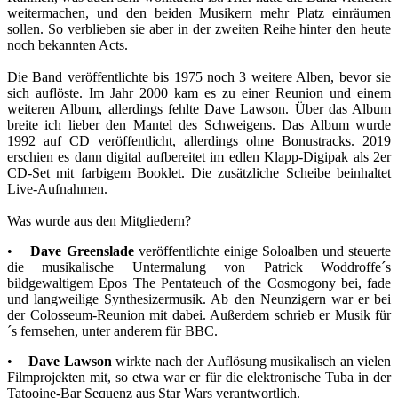
weitermachen, und den beiden Musikern mehr Platz einräumen
sollen. So verblieben sie aber in der zweiten Reihe hinter den heute
noch bekannten Acts.
Die Band veröffentlichte bis 1975 noch 3 weitere Alben, bevor sie
sich auflöste. Im Jahr 2000 kam es zu einer Reunion und einem
weiteren Album, allerdings fehlte Dave Lawson. Über das Album
breite ich lieber den Mantel des Schweigens. Das Album wurde
1992 auf CD veröffentlicht, allerdings ohne Bonustracks. 2019
erschien es dann digital aufbereitet im edlen Klapp-Digipak als 2er
CD-Set mit farbigem Booklet. Die zusätzliche Scheibe beinhaltet
Live-Aufnahmen.
Was wurde aus den Mitgliedern?
•
Dave Greenslade
veröffentlichte einige Soloalben und steuerte
die musikalische Untermalung von Patrick Woddroffe´s
bildgewaltigem Epos The Pentateuch of the Cosmogony bei, fade
und langweilige Synthesizermusik. Ab den Neunzigern war er bei
der Colosseum-Reunion mit dabei. Außerdem schrieb er Musik für
´s fernsehen, unter anderem für BBC.
•
Dave Lawson
wirkte nach der Auflösung musikalisch an vielen
Filmprojekten mit, so etwa war er für die elektronische Tuba in der
Tatooine-Bar Sequenz aus Star Wars verantwortlich.