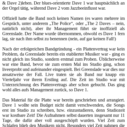
& Dave 2)leben. Der blues-orientierte Dave 1 war hauptsächlich an
der Orgel tätig, während Dave 2 vom Jazzbeeinflusst war.
Offiziell hatte die Band noch keinen Namen (es waren mehrere im
Gespräch, unter anderem „The Police“, oder „The 2 Daves – nein,
natürlich nicht), aber ihr Management führt sie inoffiziell als
Greenslade. Der Name wurde übernommen, obwohl es Dave 1 fern
lag, sie nach ihm selbst zu benennen (nein, auf gar keinen Fall!)
Nach der erfolgreichen Bandgründung - ein Plattenvertrag war kein
Problem, da Greenslade bereits ein etablierter Musiker war - ging es
nicht gleich ins Studio, sondern erstmal zum Proben. Üblicherweise
war eine Band, bevor sie zum ersten Mal ins Studio ging, schon
liveerprobt und aufeinander eingespielt. Bei Greenslade war dies nur
ansatzweise der Fall. Live traten sie als Band nur knapp ein
Vierteljahr vor ihrem Erstling auf. Die Zeit im Studio war mit
Unterzeichnung des Plattenvertrags aber schon gebucht. Das ging
wohl alles aufs Management zurück, so Dave 1.
Das Material für die Platte war bereits geschrieben und arrangiert.
Dave 1 wollte sein Budget nicht damit verschwenden, die Songs
erst im Studio zu schreiben, bzw. einzustudieren, denn Studiozeit
war kostbare Zeit! Die Aufnahmen selbst dauerten insgesamt nur 11
Tage, die dafür aber voll ausgeschöpft wurden. Viel Zeit zum
Schlafen blieb den Musikern nicht. Besonders viel Zeit nahmen die