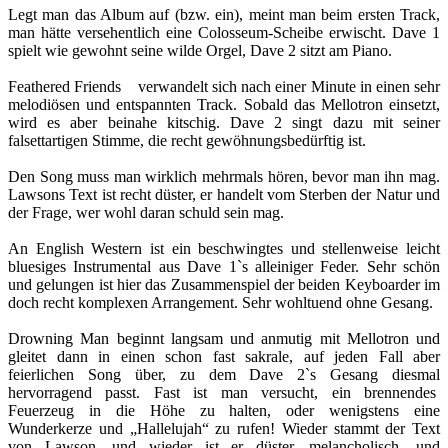
Legt man das Album auf (bzw. ein), meint man beim ersten Track,
man hätte versehentlich eine Colosseum-Scheibe erwischt. Dave 1
spielt wie gewohnt seine wilde Orgel, Dave 2 sitzt am Piano.
Feathered Friends verwandelt sich nach einer Minute in einen sehr
melodiösen und entspannten Track. Sobald das Mellotron einsetzt,
wird es aber beinahe kitschig. Dave 2 singt dazu mit seiner
falsettartigen Stimme, die recht gewöhnungsbedürftig ist.
Den Song muss man wirklich mehrmals hören, bevor man ihn mag.
Lawsons Text ist recht düster, er handelt vom Sterben der Natur und
der Frage, wer wohl daran schuld sein mag.
An English Western ist ein beschwingtes und stellenweise leicht
bluesiges Instrumental aus Dave 1`s alleiniger Feder. Sehr schön
und gelungen ist hier das Zusammenspiel der beiden Keyboarder im
doch recht komplexen Arrangement. Sehr wohltuend ohne Gesang.
Drowning Man beginnt langsam und anmutig mit Mellotron und
gleitet dann in einen schon fast sakrale, auf jeden Fall aber
feierlichen Song über, zu dem Dave 2`s Gesang diesmal
hervorragend passt. Fast ist man versucht, ein brennendes
Feuerzeug in die Höhe zu halten, oder wenigstens eine
Wunderkerze und „Hallelujah“ zu rufen! Wieder stammt der Text
von Lawson, und wieder ist er düster, melancholisch, und