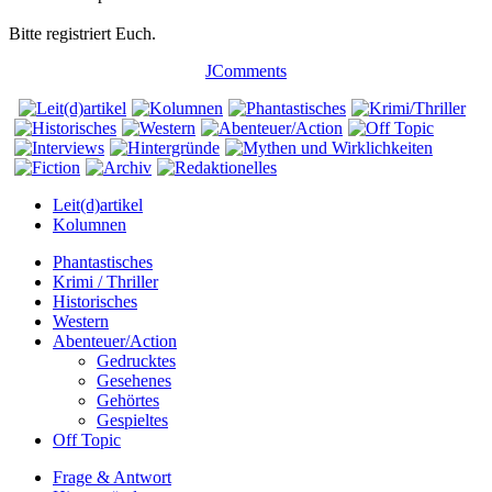
Bitte registriert Euch.
JComments
Leit(d)artikel
Kolumnen
Phantastisches
Krimi / Thriller
Historisches
Western
Abenteuer/Action
Gedrucktes
Gesehenes
Gehörtes
Gespieltes
Off Topic
Frage & Antwort