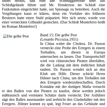
findet heraus, daß eine alte Schmugglerroute über das
Schloßgelände führte und Mr. Henderson im Schloß eine
Funkstation eingerichtet hatte, um Spionage zu betreiben. Auch die
Vergiftungen kann er klären, denn ein Vorfahre des früheren
Besitzers hatte einen Stuhl präpariert. Wer sich setzte, wurde von
einer versteckten Giftnadel gestochen. (Das Schloß Monteferro heißt
im Roman Montefero!)
Band 15: Die gelbe Pest
(Lenardo Piccozza,1951)
In China wütet die Cholera. Dr. Passon
versteckt eine Probe des Erregers in einem
Teeballen, um diesen in Europa
untersuchen zu lassen. Das Transportschiff
wird von chinesischen Piraten überfallen,
die die Ladung mit dem tödlichen Inhalt
rauben. Dr. Passon wendet sich an den
Klub um Hilfe. Dieser schickt Herrn
Hilmer nach China, um den Teeballen mit
den Erregern wiederzubeschaffen. Durch
Kontakte mit der dortigen Mafia versucht
er den Ballen von den Piraten zu kaufen, diese werden jedoch
mißtrauisch und vermuten Schätze darin versteckt. Der Anführer
sägt den Ballen auseinander und zerbricht den Glasbehälter mit den
Erregern. Hilmer kommt zu spät, legt Feuer an das Gebäude und