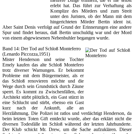
mehrere Dinge erinnern, die er nie selbst
erlebt hat. Das führt zur Verhaftung als
Komplize des Mörders und zum Streit
unter den Juristen, ob der Mann mit dem
hingerichteten Mörder Bertin ident ist.
Aber Saint Denis verfolgt auf Grund der Erinnerungen eine andere
Spur und findet heraus, daß Bertin unschuldig war und der Mord
von einem abgewiesenen Nebenbuhler begangen wurde.
Band 14: Der Tod auf Schloß Monteferro
(Lenardo Piccozza,1951)
Mister Henderson und seine Tochter
Emely kaufen das alte Schloß Montefero
trotz diverser Warnungen. Er bekommt
Probleme mit dem Bürgermeister, als er
das Schloß renovieren möchte und die
Wege durch sein Grundstück durch Zäune
sperrt. Es kommt zu Zwischenfällen, der
Architekt stirbt plötzlich, ein Gast stürzt in
eine Schlucht und stirbt, ebenso ein Gast
kurz nach der Ankunft, alle an
Herzlähmung. Die Polizei ist ratlos und verdächtigt Henderson, da
beim letzten Toten Gift entdeckt wurde, aber das erklärt nicht die
diversen Todesfälle im Schloß während der letzten Jahrhunderte.
Der Klub schickt Mr. Drew, um die Sache aufzuklären. Dieser