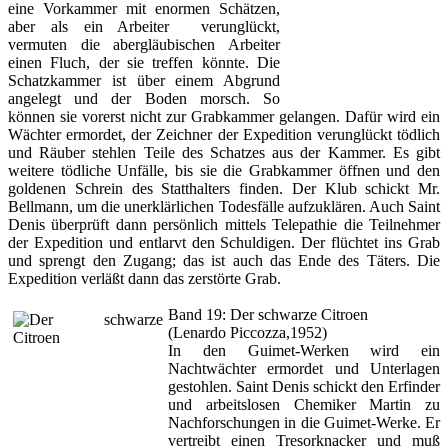
eine Vorkammer mit enormen Schätzen,
aber als ein Arbeiter verunglückt,
vermuten die abergläubischen Arbeiter
einen Fluch, der sie treffen könnte. Die
Schatzkammer ist über einem Abgrund
angelegt und der Boden morsch. So
können sie vorerst nicht zur Grabkammer gelangen. Dafür wird ein
Wächter ermordet, der Zeichner der Expedition verunglückt tödlich
und Räuber stehlen Teile des Schatzes aus der Kammer. Es gibt
weitere tödliche Unfälle, bis sie die Grabkammer öffnen und den
goldenen Schrein des Statthalters finden. Der Klub schickt Mr.
Bellmann, um die unerklärlichen Todesfälle aufzuklären. Auch Saint
Denis überprüft dann persönlich mittels Telepathie die Teilnehmer
der Expedition und entlarvt den Schuldigen. Der flüchtet ins Grab
und sprengt den Zugang; das ist auch das Ende des Täters. Die
Expedition verläßt dann das zerstörte Grab.
Band 19: Der schwarze Citroen
(Lenardo Piccozza,1952)
In den Guimet-Werken wird ein
Nachtwächter ermordet und Unterlagen
gestohlen. Saint Denis schickt den Erfinder
und arbeitslosen Chemiker Martin zu
Nachforschungen in die Guimet-Werke. Er
vertreibt einen Tresorknacker und muß