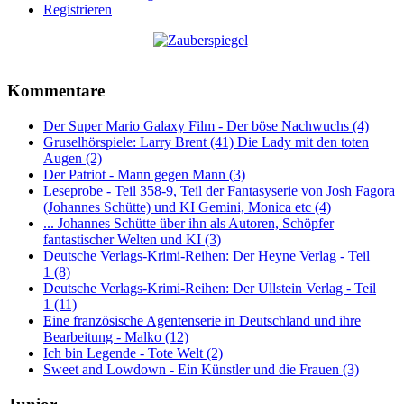
Registrieren
Kommentare
Der Super Mario Galaxy Film - Der böse Nachwuchs (4)
Gruselhörspiele: Larry Brent (41) Die Lady mit den toten
Augen (2)
Der Patriot - Mann gegen Mann (3)
Leseprobe - Teil 358-9, Teil der Fantasyserie von Josh Fagora
(Johannes Schütte) und KI Gemini, Monica etc (4)
... Johannes Schütte über ihn als Autoren, Schöpfer
fantastischer Welten und KI (3)
Deutsche Verlags-Krimi-Reihen: Der Heyne Verlag - Teil
1 (8)
Deutsche Verlags-Krimi-Reihen: Der Ullstein Verlag - Teil
1 (11)
Eine französische Agentenserie in Deutschland und ihre
Bearbeitung - Malko (12)
Ich bin Legende - Tote Welt (2)
Sweet and Lowdown - Ein Künstler und die Frauen (3)