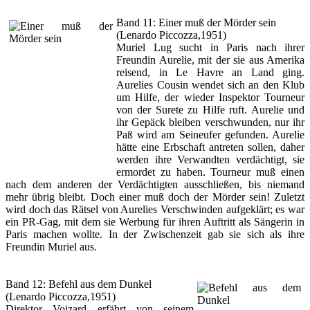
Band 11: Einer muß der Mörder sein
(Lenardo Piccozza,1951)
Muriel Lug sucht in Paris nach ihrer
Freundin Aurelie, mit der sie aus Amerika
reisend, in Le Havre an Land ging.
Aurelies Cousin wendet sich an den Klub
um Hilfe, der wieder Inspektor Tourneur
von der Surete zu Hilfe ruft. Aurelie und
ihr Gepäck bleiben verschwunden, nur ihr
Paß wird am Seineufer gefunden. Aurelie
hätte eine Erbschaft antreten sollen, daher
werden ihre Verwandten verdächtigt, sie
ermordet zu haben. Tourneur muß einen
nach dem anderen der Verdächtigten ausschließen, bis niemand
mehr übrig bleibt. Doch einer muß doch der Mörder sein! Zuletzt
wird doch das Rätsel von Aurelies Verschwinden aufgeklärt; es war
ein PR-Gag, mit dem sie Werbung für ihren Auftritt als Sängerin in
Paris machen wollte. In der Zwischenzeit gab sie sich als ihre
Freundin Muriel aus.
Band 12: Befehl aus dem Dunkel
(Lenardo Piccozza,1951)
Direktor Voizard erfährt von seinem