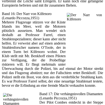
verbrennt die Leiche samt Erregern. Er kann noch eine gefangene
Europäerin befreien und mit ihr zusammen fliehen.
Band 16: Der Narr von Kilfenoro
(Lenardo Piccozza,1951)
Mehrere Flugzeuge stürzen vor der Küste
Irlands ins Meer, weil die Motoren
plötzlich aussetzen. Man wendet sich
deshalb an Professor Farrel, einen
Strahlenspezialisten; dieser kann aber nicht
helfen. Er verweist aber auf einen anderen
Strahlenforscher namens O'Toole, der in
einem Turm bei Kilfenoro wohnt. Der
Klub stellt mit Mr. Benkhoff einen Piloten
zur Verfügung, der die Probeflüge
riskieren will. Er fliegt mehrmals unter
Überwachung durch die Polizei, bis auf einmal der Motor streikt
und das Flugzeug abstürzt; nur der Fallschirm rettet Benkhoff. Die
Polizei stellt ein Boot, von dem aus die verderbliche Strahlung kam.
Es war Professor Farrel selbst, der eine neuartige Strahlenart testete,
bevor er die Erfindung an eine fremde Macht verkaufen konnte.
Band 17: Die verhängnisvollen Diamanten
(Lenardo Piccozza,1951)
Der Pilot Combes entdeckt in der Steppe