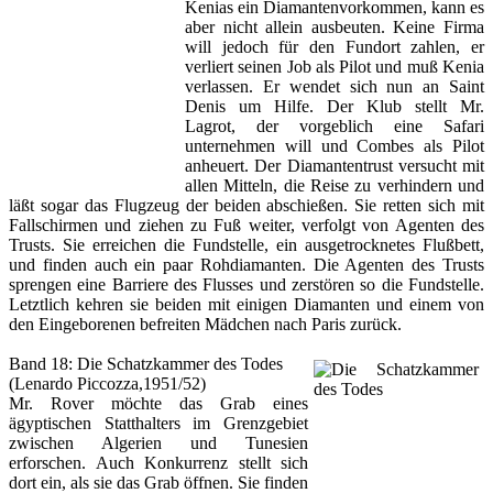
Kenias ein Diamantenvorkommen, kann es
aber nicht allein ausbeuten. Keine Firma
will jedoch für den Fundort zahlen, er
verliert seinen Job als Pilot und muß Kenia
verlassen. Er wendet sich nun an Saint
Denis um Hilfe. Der Klub stellt Mr.
Lagrot, der vorgeblich eine Safari
unternehmen will und Combes als Pilot
anheuert. Der Diamantentrust versucht mit
allen Mitteln, die Reise zu verhindern und
läßt sogar das Flugzeug der beiden abschießen. Sie retten sich mit
Fallschirmen und ziehen zu Fuß weiter, verfolgt von Agenten des
Trusts. Sie erreichen die Fundstelle, ein ausgetrocknetes Flußbett,
und finden auch ein paar Rohdiamanten. Die Agenten des Trusts
sprengen eine Barriere des Flusses und zerstören so die Fundstelle.
Letztlich kehren sie beiden mit einigen Diamanten und einem von
den Eingeborenen befreiten Mädchen nach Paris zurück.
Band 18: Die Schatzkammer des Todes
(Lenardo Piccozza,1951/52)
Mr. Rover möchte das Grab eines
ägyptischen Statthalters im Grenzgebiet
zwischen Algerien und Tunesien
erforschen. Auch Konkurrenz stellt sich
dort ein, als sie das Grab öffnen. Sie finden