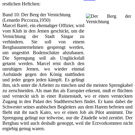
restlichen Heftchen:
Band 10: Der Berg der Vernichtung
(Lenardo Piccozza,1950)
Marcel Barrè, ein ehemaliger Offizier, wird
vom Klub in den Jemen geschickt, um die
Vernichtung der Stadt Singar zu
verhindern. Sie soll von einem
Bergbauunternehmen gesprengt werden,
um ungestört Bodenschätze abzubauen.
Die Sprengung soll als Unglücksfall
getarnt werden. Marcel reist durch den
unruhigen Jemen, wo wieder einmal
Aufstände gegen den König stattfinden
und jeder gegen jeden kämpft. Es gelingt
ihm, sich unter die Arbeiter zu mischen und die meisten Sprengkabel
zu zerschneiden. Als man ihn als Europäer erkennt, muß er flüchten
und versteckt sich in einer Ruinenstadt, wo er einen versteckten
Zugang in den Palast des Stadtherrschers findet. Er kann dabei die
Schwester seines arabischen Begleiters aus dem Harem befreien und
flieht mit ihr nach Kairo, wo er einen Job als Pilot annimmt. Die
Sprengung gelingt nur teilweise, nur die Zitadelle wird zerstört. Der
Bergbau wird auch deshalb gestoppt, weil die Erzvorkommen nicht
ergiebig genug waren.