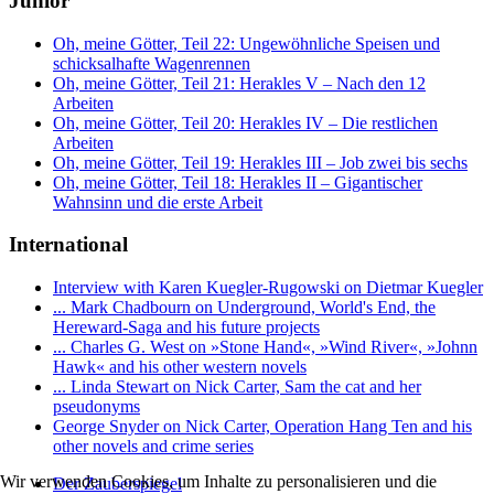
Junior
Oh, meine Götter, Teil 22: Ungewöhnliche Speisen und
schicksalhafte Wagenrennen
Oh, meine Götter, Teil 21: Herakles V – Nach den 12
Arbeiten
Oh, meine Götter, Teil 20: Herakles IV – Die restlichen
Arbeiten
Oh, meine Götter, Teil 19: Herakles III – Job zwei bis sechs
Oh, meine Götter, Teil 18: Herakles II – Gigantischer
Wahnsinn und die erste Arbeit
International
Interview with Karen Kuegler-Rugowski on Dietmar Kuegler
... Mark Chadbourn on Underground, World's End, the
Hereward-Saga and his future projects
... Charles G. West on »Stone Hand«, »Wind River«, »Johnn
Hawk« and his other western novels
... Linda Stewart on Nick Carter, Sam the cat and her
pseudonyms
George Snyder on Nick Carter, Operation Hang Ten and his
other novels and crime series
Wir verwenden Cookies, um Inhalte zu personalisieren und die
Der Zauberspiegel