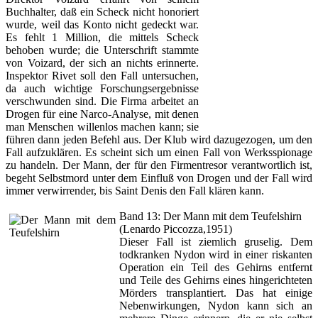
Buchhalter, daß ein Scheck nicht honoriert
wurde, weil das Konto nicht gedeckt war.
Es fehlt 1 Million, die mittels Scheck
behoben wurde; die Unterschrift stammte
von Voizard, der sich an nichts erinnerte.
Inspektor Rivet soll den Fall untersuchen,
da auch wichtige Forschungsergebnisse
verschwunden sind. Die Firma arbeitet an
Drogen für eine Narco-Analyse, mit denen
man Menschen willenlos machen kann; sie
führen dann jeden Befehl aus. Der Klub wird dazugezogen, um den
Fall aufzuklären. Es scheint sich um einen Fall von Werksspionage
zu handeln. Der Mann, der für den Firmentresor verantwortlich ist,
begeht Selbstmord unter dem Einfluß von Drogen und der Fall wird
immer verwirrender, bis Saint Denis den Fall klären kann.
Band 13: Der Mann mit dem Teufelshirn
(Lenardo Piccozza,1951)
Dieser Fall ist ziemlich gruselig. Dem
todkranken Nydon wird in einer riskanten
Operation ein Teil des Gehirns entfernt
und Teile des Gehirns eines hingerichteten
Mörders transplantiert. Das hat einige
Nebenwirkungen, Nydon kann sich an