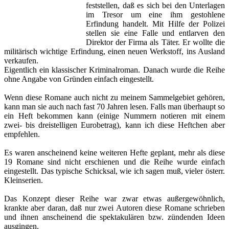
feststellen, daß es sich bei den Unterlagen
im Tresor um eine ihm gestohlene
Erfindung handelt. Mit Hilfe der Polizei
stellen sie eine Falle und entlarven den
Direktor der Firma als Täter. Er wollte die
militärisch wichtige Erfindung, einen neuen Werkstoff, ins Ausland
verkaufen.
Eigentlich ein klassischer Kriminalroman. Danach wurde die Reihe
ohne Angabe von Gründen einfach eingestellt.
Wenn diese Romane auch nicht zu meinem Sammelgebiet gehören,
kann man sie auch nach fast 70 Jahren lesen. Falls man überhaupt so
ein Heft bekommen kann (einige Nummern notieren mit einem
zwei- bis dreistelligen Eurobetrag), kann ich diese Heftchen aber
empfehlen.
Es waren anscheinend keine weiteren Hefte geplant, mehr als diese
19 Romane sind nicht erschienen und die Reihe wurde einfach
eingestellt. Das typische Schicksal, wie ich sagen muß, vieler österr.
Kleinserien.
Das Konzept dieser Reihe war zwar etwas außergewöhnlich,
krankte aber daran, daß nur zwei Autoren diese Romane schrieben
und ihnen anscheinend die spektakulären bzw. zündenden Ideen
ausgingen.