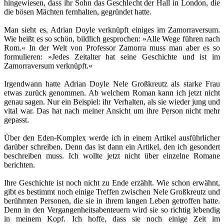
hingewiesen, dass ihr Sohn das Geschlecht der Hall in London, die
die bösen Mächten fernhalten, gegründet hatte.
Man sieht es, Adrian Doyle verknüpft einiges im Zamorraversum.
Wie heißt es so schön, bildlich gesprochen: »Alle Wege führen nach
Rom.« In der Welt von Professor Zamorra muss man aber es so
formulieren: »Jedes Zeitalter hat seine Geschichte und ist im
Zamorraversum verknüpft.«
Irgendwann hatte Adrian Doyle Nele Großkreutz als starke Frau
etwas zurück genommen. Ab welchem Roman kann ich jetzt nicht
genau sagen. Nur ein Beispiel: ihr Verhalten, als sie wieder jung und
vital war. Das hat nach meiner Ansicht um ihre Person nicht mehr
gepasst.
Über den Eden-Komplex werde ich in einem Artikel ausführlicher
darüber schreiben. Denn das ist dann ein Artikel, den ich gesondert
beschreiben muss. Ich wollte jetzt nicht über einzelne Romane
berichten.
Ihre Geschichte ist noch nicht zu Ende erzählt. Wie schon erwähnt,
gibt es bestimmt noch einige Treffen zwischen Nele Großkreutz und
berühmten Personen, die sie in ihrem langen Leben getroffen hatte.
Denn in den Vergangenheitsabenteuern wird sie so richtig lebendig
in meinem Kopf. Ich hoffe, dass sie noch einige Zeit im