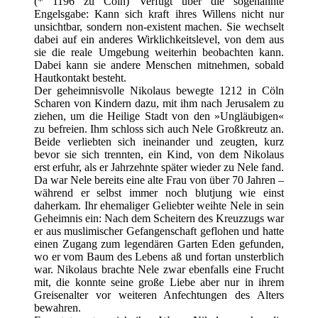
(* 1196 zu Cöln) Verfügt über die sogenannte
Engelsgabe: Kann sich kraft ihres Willens nicht nur
unsichtbar, sondern non-existent machen. Sie wechselt
dabei auf ein anderes Wirklichkeitslevel, von dem aus
sie die reale Umgebung weiterhin beobachten kann.
Dabei kann sie andere Menschen mitnehmen, sobald
Hautkontakt besteht.
Der geheimnisvolle Nikolaus bewegte 1212 in Cöln
Scharen von Kindern dazu, mit ihm nach Jerusalem zu
ziehen, um die Heilige Stadt von den »Ungläubigen«
zu befreien. Ihm schloss sich auch Nele Großkreutz an.
Beide verliebten sich ineinander und zeugten, kurz
bevor sie sich trennten, ein Kind, von dem Nikolaus
erst erfuhr, als er Jahrzehnte später wieder zu Nele fand.
Da war Nele bereits eine alte Frau von über 70 Jahren –
während er selbst immer noch blutjung wie einst
daherkam. Ihr ehemaliger Geliebter weihte Nele in sein
Geheimnis ein: Nach dem Scheitern des Kreuzzugs war
er aus muslimischer Gefangenschaft geflohen und hatte
einen Zugang zum legendären Garten Eden gefunden,
wo er vom Baum des Lebens aß und fortan unsterblich
war. Nikolaus brachte Nele zwar ebenfalls eine Frucht
mit, die konnte seine große Liebe aber nur in ihrem
Greisenalter vor weiteren Anfechtungen des Alters
bewahren.