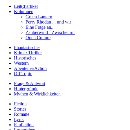
Leit(d)artikel
Kolumnen
Green Lantern
Perry Rhodan ... und wir
Eine Frage an...
Zauberwind - Zwischenruf
Open Culture
Phantastisches
Krimi / Thriller
Historisches
Western
Abenteuer/Action
Off Topic
Frage & Antwort
Hintergründe
Mythen & Wirklichkeiten
Fiction
Stories
Romane
Lyrik
Fanficition
Leseproben