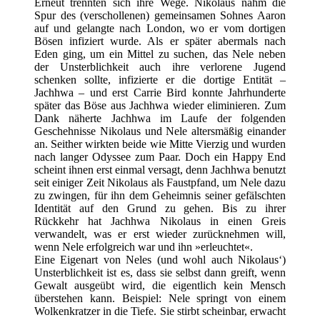
Erneut trennten sich ihre Wege. Nikolaus nahm die
Spur des (verschollenen) gemeinsamen Sohnes Aaron
auf und gelangte nach London, wo er vom dortigen
Bösen infiziert wurde. Als er später abermals nach
Eden ging, um ein Mittel zu suchen, das Nele neben
der Unsterblichkeit auch ihre verlorene Jugend
schenken sollte, infizierte er die dortige Entität –
Jachhwa – und erst Carrie Bird konnte Jahrhunderte
später das Böse aus Jachhwa wieder eliminieren. Zum
Dank näherte Jachhwa im Laufe der folgenden
Geschehnisse Nikolaus und Nele altersmäßig einander
an. Seither wirkten beide wie Mitte Vierzig und wurden
nach langer Odyssee zum Paar. Doch ein Happy End
scheint ihnen erst einmal versagt, denn Jachhwa benutzt
seit einiger Zeit Nikolaus als Faustpfand, um Nele dazu
zu zwingen, für ihn dem Geheimnis seiner gefälschten
Identität auf den Grund zu gehen. Bis zu ihrer
Rückkehr hat Jachhwa Nikolaus in einen Greis
verwandelt, was er erst wieder zurücknehmen will,
wenn Nele erfolgreich war und ihn »erleuchtet«.
Eine Eigenart von Neles (und wohl auch Nikolaus‘)
Unsterblichkeit ist es, dass sie selbst dann greift, wenn
Gewalt ausgeübt wird, die eigentlich kein Mensch
überstehen kann. Beispiel: Nele springt von einem
Wolkenkratzer in die Tiefe. Sie stirbt scheinbar, erwacht