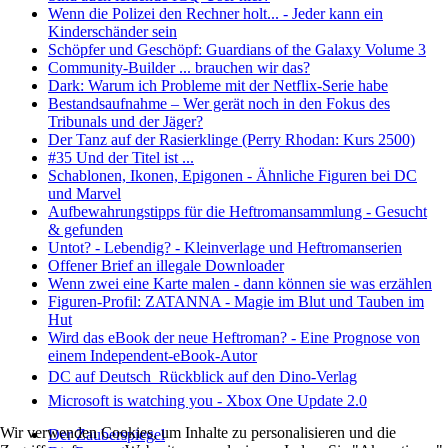
Wenn die Polizei den Rechner holt... - Jeder kann ein
Kinderschänder sein
Schöpfer und Geschöpf: Guardians of the Galaxy Volume 3
Community-Builder ... brauchen wir das?
Dark: Warum ich Probleme mit der Netflix-Serie habe
Bestandsaufnahme – Wer gerät noch in den Fokus des
Tribunals und der Jäger?
Der Tanz auf der Rasierklinge (Perry Rhodan: Kurs 2500)
#35 Und der Titel ist ...
Schablonen, Ikonen, Epigonen - Ähnliche Figuren bei DC
und Marvel
Aufbewahrungstipps für die Heftromansammlung - Gesucht
& gefunden
Untot? - Lebendig? - Kleinverlage und Heftromanserien
Offener Brief an illegale Downloader
Wenn zwei eine Karte malen - dann können sie was erzählen
Figuren-Profil: ZATANNA - Magie im Blut und Tauben im
Hut
Wird das eBook der neue Heftroman? - Eine Prognose von
einem Independent-eBook-Autor
DC auf Deutsch  Rückblick auf den Dino-Verlag
Microsoft is watching you - Xbox One Update 2.0
Wir verwenden Cookies, um Inhalte zu personalisieren und die
Der Zauberspiegel