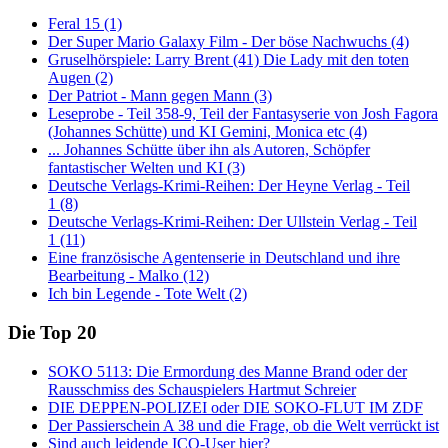
Feral 15 (1)
Der Super Mario Galaxy Film - Der böse Nachwuchs (4)
Gruselhörspiele: Larry Brent (41) Die Lady mit den toten
Augen (2)
Der Patriot - Mann gegen Mann (3)
Leseprobe - Teil 358-9, Teil der Fantasyserie von Josh Fagora
(Johannes Schütte) und KI Gemini, Monica etc (4)
... Johannes Schütte über ihn als Autoren, Schöpfer
fantastischer Welten und KI (3)
Deutsche Verlags-Krimi-Reihen: Der Heyne Verlag - Teil
1 (8)
Deutsche Verlags-Krimi-Reihen: Der Ullstein Verlag - Teil
1 (11)
Eine französische Agentenserie in Deutschland und ihre
Bearbeitung - Malko (12)
Ich bin Legende - Tote Welt (2)
Die Top 20
SOKO 5113: Die Ermordung des Manne Brand oder der
Rausschmiss des Schauspielers Hartmut Schreier
DIE DEPPEN-POLIZEI oder DIE SOKO-FLUT IM ZDF
Der Passierschein A 38 und die Frage, ob die Welt verrückt ist
Sind auch leidende ICQ-User hier?