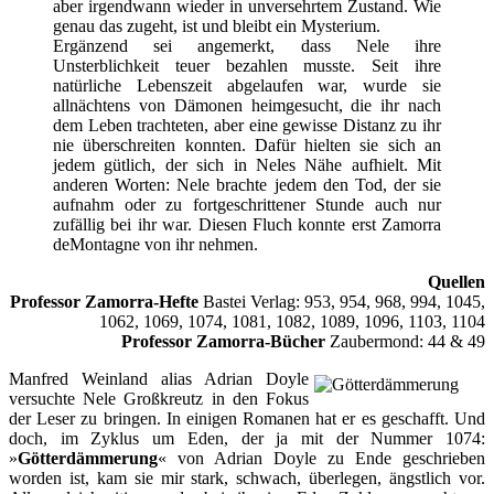
aber irgendwann wieder in unversehrtem Zustand. Wie
genau das zugeht, ist und bleibt ein Mysterium.
Ergänzend sei angemerkt, dass Nele ihre
Unsterblichkeit teuer bezahlen musste. Seit ihre
natürliche Lebenszeit abgelaufen war, wurde sie
allnächtens von Dämonen heimgesucht, die ihr nach
dem Leben trachteten, aber eine gewisse Distanz zu ihr
nie überschreiten konnten. Dafür hielten sie sich an
jedem gütlich, der sich in Neles Nähe aufhielt. Mit
anderen Worten: Nele brachte jedem den Tod, der sie
aufnahm oder zu fortgeschrittener Stunde auch nur
zufällig bei ihr war. Diesen Fluch konnte erst Zamorra
deMontagne von ihr nehmen.
Quellen
Professor Zamorra-Hefte
Bastei Verlag: 953, 954, 968, 994, 1045,
1062, 1069, 1074, 1081, 1082, 1089, 1096, 1103, 1104
Professor Zamorra-Bücher
Zaubermond: 44 & 49
Manfred Weinland alias Adrian Doyle
versuchte Nele Großkreutz in den Fokus
der Leser zu bringen. In einigen Romanen hat er es geschafft. Und
doch, im Zyklus um Eden, der ja mit der
Nummer 1074:
»
Götterdämmerung
«
von Adrian Doyle zu Ende geschrieben
worden ist, kam sie mir stark, schwach, überlegen, ängstlich vor.