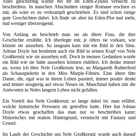
Alles gleichzeitig wurde bei ihr im Eden-Zyklus versucht zu
beschreiben. In manchen Abschnitten einiger Romane erschien es
mir, als wäre es zu verkrampft geschrieben. Es sind schon einige
gute Geschichten dabei. Ich finde sie aber im Eden-Plot mal mehr,
mal weniger überzeugend.
Von Anfang an beschrieb man sie als ältere Frau, die ihre
Geschichte erzählte. Ich überlegte mir, je öfters sie vorkam, wie
könnte sie aussehen. So langsam kam mir ein Bild in den Sinn.
Adrian Doyle hat bestimmt auch ein Bild in seinen Kopf von Nele
Großkreutz wie sie aussehen soll. Doch in meinen Gedanken wurde
ein Bild wie sie hätte aussehen können etabliert. Ich denke immer
an, wenn ich über Nele Großkreutz lese, an Margareth Rutherford
als Schauspielerin in den Miss Marple-Filmen. Eine ältere fitte
Dame, die, egal was in ihrem Leben passiert, immer positiv denkt
und immer neugierig auf etwas Neues ist. Manchmal haben mir die
Antworten in Neles langem Leben nicht gefallen.
Ein Vorteil das Nele Großkreutz so lange dabei ist: man erfährt,
welche historische Personen sie getroffen hatte. Hier hat Adrian
Doyle etwas geschaffen das man nur so beschreiben kann:
Historisches mit realem Hintergrund, vermischt mit Fantasy und
Grusel.
Im Laufe der Geschichte um Nele Großkreutz wurde auch darauf