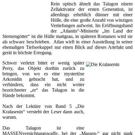
Rein optisch ähnelt das Talagon einem
Zellaktivator der ersten Generation, ist
allerdings erheblich dünner mit einer
Hülle, die eine große Anzahl von winzigen
Vertiefungen aufweist. Im Eröffnungsband
der „Atlantis“-Miniserie „Im Land der
Sternengötter“ ist die Hülle mattgrau, in späteren Romanen wird sie
als schwarz beschrieben. Atlan wirft in einer Ausstellung in seiner
ehemaligen Tiefseekuppel nur einen Blick auf dieses Artefakt und
gerät in höchste Erregung.
Schwer verletzt bittet er wenig später
Perry, das Objekt dorthin zurück zu
bringen, von wo es eine mysteriöse
Arkonidin gebracht hat, und zu
verhindern, dass ein nicht weiter
bezeichneter „er“ das Talagon in die
Hände bekommt.
Nach der Lektüre von
Band 5 „Die
Kralasenin“
versteht der Leser dann auch,
warum.
Das Talagon ist eine
MASSENvernichtungswaffe, bei der „Massen-“ gar nicht stark