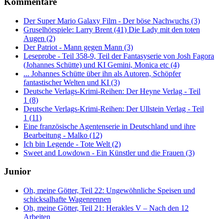
Kommentare
Der Super Mario Galaxy Film - Der böse Nachwuchs (3)
Gruselhörspiele: Larry Brent (41) Die Lady mit den toten
Augen (2)
Der Patriot - Mann gegen Mann (3)
Leseprobe - Teil 358-9, Teil der Fantasyserie von Josh Fagora
(Johannes Schütte) und KI Gemini, Monica etc (4)
... Johannes Schütte über ihn als Autoren, Schöpfer
fantastischer Welten und KI (3)
Deutsche Verlags-Krimi-Reihen: Der Heyne Verlag - Teil
1 (8)
Deutsche Verlags-Krimi-Reihen: Der Ullstein Verlag - Teil
1 (11)
Eine französische Agentenserie in Deutschland und ihre
Bearbeitung - Malko (12)
Ich bin Legende - Tote Welt (2)
Sweet and Lowdown - Ein Künstler und die Frauen (3)
Junior
Oh, meine Götter, Teil 22: Ungewöhnliche Speisen und
schicksalhafte Wagenrennen
Oh, meine Götter, Teil 21: Herakles V – Nach den 12
Arbeiten