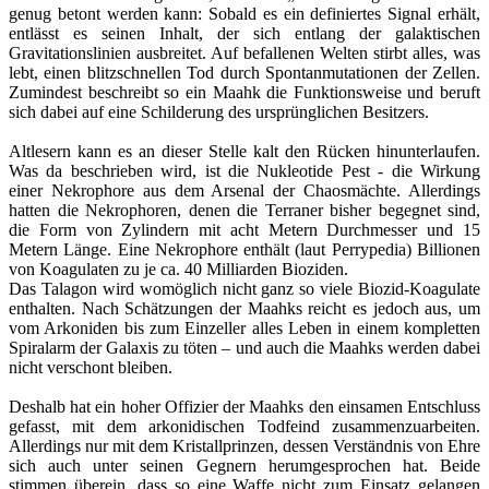
genug betont werden kann: Sobald es ein definiertes Signal erhält,
entlässt es seinen Inhalt, der sich entlang der galaktischen
Gravitationslinien ausbreitet. Auf befallenen Welten stirbt alles, was
lebt, einen blitzschnellen Tod durch Spontanmutationen der Zellen.
Zumindest beschreibt so ein Maahk die Funktionsweise und beruft
sich dabei auf eine Schilderung des ursprünglichen Besitzers.
Altlesern kann es an dieser Stelle kalt den Rücken hinunterlaufen.
Was da beschrieben wird, ist die Nukleotide Pest - die Wirkung
einer Nekrophore aus dem Arsenal der Chaosmächte. Allerdings
hatten die Nekrophoren, denen die Terraner bisher begegnet sind,
die Form von Zylindern mit acht Metern Durchmesser und 15
Metern Länge. Eine Nekrophore enthält (laut Perrypedia) Billionen
von Koagulaten zu je ca. 40 Milliarden Bioziden.
Das Talagon wird womöglich nicht ganz so viele Biozid-Koagulate
enthalten. Nach Schätzungen der Maahks reicht es jedoch aus, um
vom Arkoniden bis zum Einzeller alles Leben in einem kompletten
Spiralarm der Galaxis zu töten – und auch die Maahks werden dabei
nicht verschont bleiben.
Deshalb hat ein hoher Offizier der Maahks den einsamen Entschluss
gefasst, mit dem arkonidischen Todfeind zusammenzuarbeiten.
Allerdings nur mit dem Kristallprinzen, dessen Verständnis von Ehre
sich auch unter seinen Gegnern herumgesprochen hat. Beide
stimmen überein, dass so eine Waffe nicht zum Einsatz gelangen