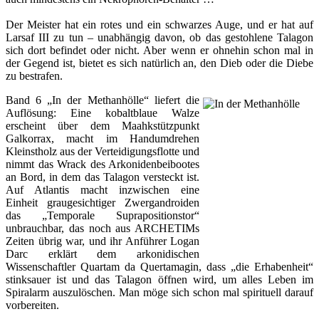
Der Meister hat ein rotes und ein schwarzes Auge, und er hat auf
Larsaf III zu tun – unabhängig davon, ob das gestohlene Talagon
sich dort befindet oder nicht. Aber wenn er ohnehin schon mal in
der Gegend ist, bietet es sich natürlich an, den Dieb oder die Diebe
zu bestrafen.
Band 6 „In der Methanhölle“
liefert die
Auflösung: Eine kobaltblaue Walze
erscheint über dem Maahkstützpunkt
Galkorrax, macht im Handumdrehen
Kleinstholz aus der Verteidigungsflotte und
nimmt das Wrack des Arkonidenbeibootes
an Bord, in dem das Talagon versteckt ist.
Auf Atlantis macht inzwischen eine
Einheit graugesichtiger Zwergandroiden
das „Temporale Suprapositionstor“
unbrauchbar, das noch aus ARCHETIMs
Zeiten übrig war, und ihr Anführer Logan
Darc erklärt dem arkonidischen
Wissenschaftler Quartam da Quertamagin, dass „die Erhabenheit“
stinksauer ist und das Talagon öffnen wird, um alles Leben im
Spiralarm auszulöschen. Man möge sich schon mal spirituell darauf
vorbereiten.