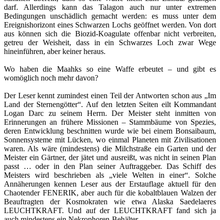
darf. Allerdings kann das Talagon auch nur unter extremen
Bedingungen unschädlich gemacht werden: es muss unter dem
Ereignishorizont eines Schwarzen Lochs geöffnet werden. Von dort
aus können sich die Biozid-Koagulate offenbar nicht verbreiten,
getreu der Weisheit, dass in ein Schwarzes Loch zwar Wege
hineinführen, aber keiner heraus.
Wo haben die Maahks so eine Waffe erbeutet – und gibt es
womöglich noch mehr davon?
Der Leser kennt zumindest einen Teil der Antworten schon aus „Im
Land der Sternengötter“. Auf den letzten Seiten eilt Kommandant
Logan Darc zu seinem Herrn. Der Meister steht inmitten von
Erinnerungen an frühere Missionen – Stammbäume von Spezies,
deren Entwicklung beschnitten wurde wie bei einem Bonsaibaum,
Sonnensysteme mit Lücken, wo einmal Planeten mit Zivilisationen
waren. Als wäre (mindestens) die Milchstraße ein Garten und der
Meister ein Gärtner, der jätet und ausreißt, was nicht in seinen Plan
passt … oder in den Plan seiner Auftraggeber. Das Schiff des
Meisters wird beschrieben als „viele Welten in einer“. Solche
Annäherungen kennen Leser aus der Erstauflage aktuell für den
Chaotender FENERIK, aber auch für die kobaltblauen Walzen der
Beauftragten der Kosmokraten wie etwa Alaska Saedelaeres
LEUCHTKRAFT. Und auf der LEUCHTKRAFT fand sich ja
auch mindestens ein Nekrophoren-Behälter …