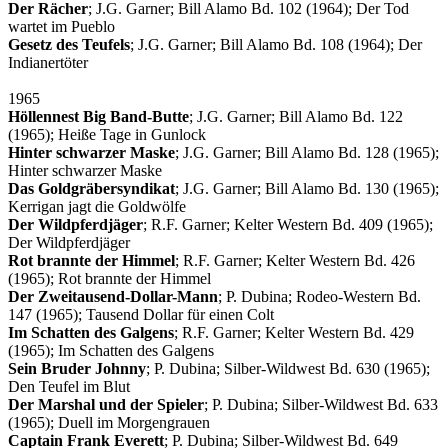
Der Rächer
; J.G. Garner; Bill Alamo Bd. 102 (1964); Der Tod
wartet im Pueblo
Gesetz des Teufels
; J.G. Garner; Bill Alamo Bd. 108 (1964); Der
Indianertöter
1965
Höllennest Big Band-Butte
; J.G. Garner; Bill Alamo Bd. 122
(1965); Heiße Tage in Gunlock
Hinter schwarzer Maske
; J.G. Garner; Bill Alamo Bd. 128 (1965);
Hinter schwarzer Maske
Das Goldgräbersyndikat
; J.G. Garner; Bill Alamo Bd. 130 (1965);
Kerrigan jagt die Goldwölfe
Der Wildpferdjäger
; R.F. Garner; Kelter Western Bd. 409 (1965);
Der Wildpferdjäger
Rot brannte der Himmel
; R.F. Garner; Kelter Western Bd. 426
(1965); Rot brannte der Himmel
Der Zweitausend-Dollar-Mann
; P. Dubina; Rodeo-Western Bd.
147 (1965); Tausend Dollar für einen Colt
Im Schatten des Galgens
; R.F. Garner; Kelter Western Bd. 429
(1965); Im Schatten des Galgens
Sein Bruder Johnny
; P. Dubina; Silber-Wildwest Bd. 630 (1965);
Den Teufel im Blut
Der Marshal und der Spieler
; P. Dubina; Silber-Wildwest Bd. 633
(1965); Duell im Morgengrauen
Captain Frank Everett
; P. Dubina; Silber-Wildwest Bd. 649