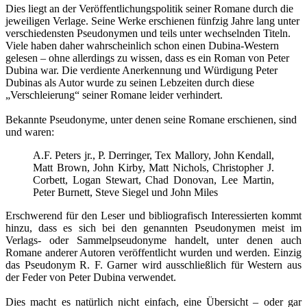
Dies liegt an der Veröffentlichungspolitik seiner Romane durch die
jeweiligen Verlage. Seine Werke erschienen fünfzig Jahre lang unter
verschiedensten Pseudonymen und teils unter wechselnden Titeln.
Viele haben daher wahrscheinlich schon einen Dubina-Western
gelesen – ohne allerdings zu wissen, dass es ein Roman von Peter
Dubina war. Die verdiente Anerkennung und Würdigung Peter
Dubinas als Autor wurde zu seinen Lebzeiten durch diese
„Verschleierung“ seiner Romane leider verhindert.
Bekannte Pseudonyme, unter denen seine Romane erschienen, sind
und waren:
A.F. Peters jr., P. Derringer, Tex Mallory, John Kendall,
Matt Brown, John Kirby, Matt Nichols, Christopher J.
Corbett, Logan Stewart, Chad Donovan, Lee Martin,
Peter Burnett, Steve Siegel und John Miles
Erschwerend für den Leser und bibliografisch Interessierten kommt
hinzu, dass es sich bei den genannten Pseudonymen meist im
Verlags- oder Sammelpseudonyme handelt, unter denen auch
Romane anderer Autoren veröffentlicht wurden und werden. Einzig
das Pseudonym R. F. Garner wird ausschließlich für Western aus
der Feder von Peter Dubina verwendet.
Dies macht es natürlich nicht einfach, eine Übersicht – oder gar