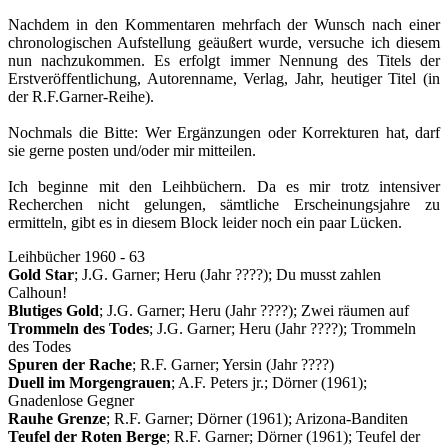
Nachdem in den Kommentaren mehrfach der Wunsch nach einer
chronologischen Aufstellung geäußert wurde, versuche ich diesem
nun nachzukommen. Es erfolgt immer Nennung des Titels der
Erstveröffentlichung, Autorenname, Verlag, Jahr, heutiger Titel (in
der R.F.Garner-Reihe).
Nochmals die Bitte: Wer Ergänzungen oder Korrekturen hat, darf
sie gerne posten und/oder mir mitteilen.
Ich beginne mit den Leihbüchern. Da es mir trotz intensiver
Recherchen nicht gelungen, sämtliche Erscheinungsjahre zu
ermitteln, gibt es in diesem Block leider noch ein paar Lücken.
Leihbücher 1960 - 63
Gold Star
; J.G. Garner; Heru (Jahr ????); Du musst zahlen
Calhoun!
Blutiges Gold
; J.G. Garner; Heru (Jahr ????); Zwei räumen auf
Trommeln des Todes
; J.G. Garner; Heru (Jahr ????); Trommeln
des Todes
Spuren der Rache
; R.F. Garner; Yersin (Jahr ????)
Duell im Morgengrauen
; A.F. Peters jr.; Dörner (1961);
Gnadenlose Gegner
Rauhe Grenze
; R.F. Garner; Dörner (1961); Arizona-Banditen
Teufel der Roten Berge
; R.F. Garner; Dörner (1961); Teufel der