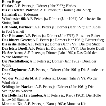
Roten Berge
Ehrlos
; A.F. Peters jr.; Dörner (Jahr ????); Ehrlos
Bis zur letzten Patrone
; A.F. Peters jr.; Dörner (Jahr ????);
Hinterhalt am Todespass
Winchester 66
; A.F. Peters jr.; Dörner (Jahr 1961); Winchester für
Sitting Bull
Leb wohl, Partner!
; A.F. Peters jr.; Dörner (Jahr ????); Ein Judas
in Fort Garnett
Der Einsame
; A.F. Peters jr.; Dörner (Jahr ????); Einsamer Reiter
Das bittere Gesetz
; A.F. Peters jr.; Dörner (Jahr 1961); Bitterer Sieg
Bis in die Hölle
; A.F. Peters jr.; Dörner (Jahr ????); Die tote Stadt
Das letzte Duell
; A.F. Peters jr.; Dörner (Jahr ????); Das letzte Duell
Heißer Atem
; A.F. Peters jr.; Dörner (Jahr 1962); Das Gold der
White Mountains
Die Nachtfalken
; A.F. Peters jr.; Dörner (Jahr 1962); Duell der
Wölfe
Doc Clayburne
; A.F. Peters jr.; Dörner (Jahr 1961); Die Stunde der
Colts
Wo der Wind stirbt
; A.F. Peters jr.; Dörner (Jahr ????); Wo der
Wind stirbt
Schlinge im Nacken
; A.F. Peters jr.; Dörner (Jahr 1961); Die
Schlinge im Nacken
Die Hölle hat 12 Stunden
; A.F. Peters jr.; Karo (1963); Die Hölle
hat zwölf Stunden
Montana Kit
; A.F. Peters jr.; Karo (1963); Montana Kid