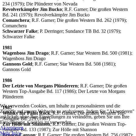
234 (1979); Die Plünderer von Nevada
Revolverkämpfer Jim Bucko
; R.F. Garner; Die großen Western
Bd. 241 (1979); Revolverkämpfer Jim Bucko
Comanchera
; R.F. Garner; Die großen Western Bd. 262 (1979);
Comanchera
Schwarzer Falke
; P. Derringer; Sundance TB Bd. 32 (1979);
Schwarzer Falke
1981
Wagenboss Jim Drago
; R.F. Garner; Star Western Bd. 500 (1981);
Wagenboss Jim Drago
Gannons Gold
; R.F. Garner; Star Western Bd. 508 (1981);
Gannons Gold
1986
Der Letzte von Morgans Plünderern
; R.F. Garner; Die großen
Western Top-Ausgabe Bd. 117 (1986); Der Letzte von Morgans
Plünderern
Wir verwenden Cookies, um Inhalte zu personalisieren und die
1987
Zugriffe auf unsere Webseite zu analysieren. Indem Sie "Akzeptieren"
Whisky für Paint Rock
, R.F. Garner, Die großen Western Top-
anklicken ohne Ihre Einstellungen zu verändern, geben Sie uns Ihre
Ausgabe Bd. 129 (1987)
Einwilligung, Cookies zu verwenden.
Zur Hölle mit Shannon
; R.F. Garner; Die großen Western Top-
Akzeptieren
Ausgabe Bd. 133 (1987); Zur Hölle mit Shannon
Mehr Infos
Bronco-Canyon
; R.F. Garner; Die großen Western Bd. 756 (1987);