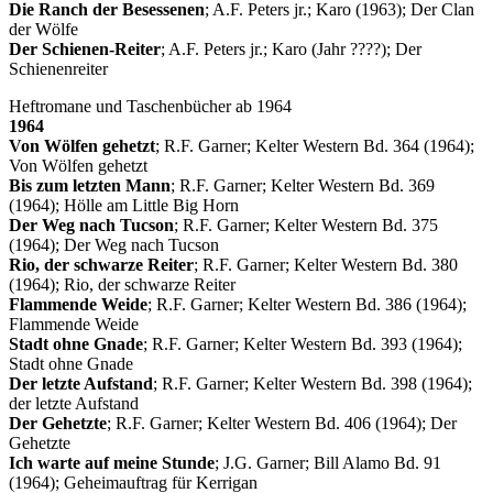
Die Ranch der Besessenen
; A.F. Peters jr.; Karo (1963); Der Clan
der Wölfe
Der Schienen-Reiter
; A.F. Peters jr.; Karo (Jahr ????); Der
Schienenreiter
Heftromane und Taschenbücher ab 1964
1964
Von Wölfen gehetzt
; R.F. Garner; Kelter Western Bd. 364 (1964);
Von Wölfen gehetzt
Bis zum letzten Mann
; R.F. Garner; Kelter Western Bd. 369
(1964); Hölle am Little Big Horn
Der Weg nach Tucson
; R.F. Garner; Kelter Western Bd. 375
(1964); Der Weg nach Tucson
Rio, der schwarze Reiter
; R.F. Garner; Kelter Western Bd. 380
(1964); Rio, der schwarze Reiter
Flammende Weide
; R.F. Garner; Kelter Western Bd. 386 (1964);
Flammende Weide
Stadt ohne Gnade
; R.F. Garner; Kelter Western Bd. 393 (1964);
Stadt ohne Gnade
Der letzte Aufstand
; R.F. Garner; Kelter Western Bd. 398 (1964);
der letzte Aufstand
Der Gehetzte
; R.F. Garner; Kelter Western Bd. 406 (1964); Der
Gehetzte
Ich warte auf meine Stunde
; J.G. Garner; Bill Alamo Bd. 91
(1964); Geheimauftrag für Kerrigan