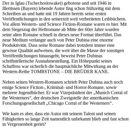
Der in Iglau (Tschechoslowakei) geborene und seit 1946 in
Illertissen (Bayern) lebende Autor fing schon frühzeitig mit dem
Schreiben an und hatte mit 19 Jahren bereits seine ersten
Veröffentlichungen in den seinerzeit weit verbreiteten Leihbüchern.
Vor allem Western- und Science Fiction-Romane waren es hier. Mit
dem Siegeszug der Heftromane ab Mitte der 60er Jahre wurden
seine alten Romane schnell in dieses neue Format überführt. Das
neue Medium verlangte auch von Peter Dubina eine enorme
Produktivität. Dass seine Romane dabei trotzdem immer eine
gewisse Qualität aufweisen, die weit über die Masse der sonstigen
Veröffentlichungen hinausgeht, beweist Peter Dubinas
schriftstellerische Ausnahmestellung. Ein Höhepunkt seines
Schaffens war sicherlich die hauptsächliche Mitwirkung an der
Western-Reihe TOMBSTONE – DIE BRÜDER KANE.
Neben seinen Western-Romanen schrieb Peter Dubina auch noch
einige Science Fiction-, Kriminal- und Horror-Romane, sowie
mehrere Jugendbücher. Er war Vizepräsident der „Munich Corral of
the Westerners“, der deutschen Zweigstelle der amerikanischen
Forschungsgesellschaft „Chicago Corral of the Westerners“.
Wie kam es aber, dass ein Autor mit seinem Talent und seinen
Fähigkeiten so lange Zeit namentlich unbekannt blieb und fast schon
in Vergessenheit geriet?