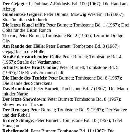
Der Gejagte
; P. Dubina; Z-Exklusiv Bd. 100 (1967); Die Hand am
Abzug
Gnadenlose Gegner
; Peter Dubina; Moewig Western TB (1967);
Sie kämpften sich durch
Die letzte Kugel trifft
; Peter Burnett; Tombstone Bd. 1 (1967); Drei
Colts für die Bison-Ranch
Terror
; Peter Burnett; Tombstone Bd. 2 (1967); Terror in Dodge
City
Am Rande der Hölle
; Peter Burnett; Tombstone Bd. 3 (1967);
Gejagt bis in die Hölle
Straße der rauchenden Colts
; Peter Burnett; Tombstone Bd. 4
(1967); Straße der Verdammten
Scharfschütze Brad Codiac
; Peter Burnett; Tombstone Bd. 5
(1967); Die Revolvermannschaft
Die Horde des Teufels
; Peter Burnett; Tombstone Bd. 6 (1967);
Die Bande des Schreckens
Das Brandmal
; Peter Burnett; Tombstone Bd. 7 (1967); Der Mann
mit der Narbe
Der letzte Showdown
; Peter Burnett; Tombstone Bd. 8 (1967);
Showdown in Tucson
Der Renegat;
Peter Burnett; Tombstone Bd. 9 (1967); Der Yankee
und der Rebell
In der Schlinge
; Peter Burnett; Tombstone Bd. 10 (1967); Tötet
Hanagan!
Rebellengold
; Peter Burnett; Tombstone Bd. 11 (1967); Die