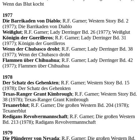
Wenn das Blut kocht
1977
Die Barrikaden von Diablo
; R.F. Garner; Western Story Bd. 2
(1977); Die Barrikaden von Diablo
Weißglut
; R.F. Garner; Lady Derringer Bd. 26 (1977); Weißglut
Königin der Guerilleros
; R.F. Garner; Lady Derringer Bd. 31
(1977); Königin der Guerilleros
Wenn der Chubasco droht
; R.F. Garner; Lady Derringer Bd. 38
(1977); Wenn der Chubasco droht
Flammen über Chihuahua
; R.F. Garner; Lady Derringer Bd. 42
(1977); Flammen über Chihuahua
1978
Der Schatz des Gehenkten
; R.F. Garner; Western Story Bd. 15
(1978); Der Schatz des Gehenkten
Texas-Ranger Grant Kimbrough
; R.F. Garner; Western Story Bd.
38 (1978); Texas-Ranger Grant Kimbrough
Texanerblut
; R.F. Garner; Die großen Western Bd. 204 (1978);
Texanerblut
Redigans Revolvermannschaft
; R.F. Garner; Die großen Western
Bd. 213 (1978); Radigans Revolvermannschaft
1979
Die Plünderer von Nevada
; R.F. Garner; Die großen Western Bd.