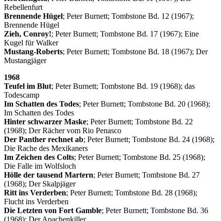
Rebellenfurt
Brennende Hügel
; Peter Burnett; Tombstone Bd. 12 (1967);
Brennende Hügel
Zieh, Conroy!
; Peter Burnett; Tombstone Bd. 17 (1967); Eine
Kugel für Walker
Mustang-Roberts
; Peter Burnett; Tombstone Bd. 18 (1967); Der
Mustangjäger
1968
Teufel im Blut
; Peter Burnett; Tombstone Bd. 19 (1968); das
Todescamp
Im Schatten des Todes
; Peter Burnett; Tombstone Bd. 20 (1968);
Im Schatten des Todes
Hinter schwarzer Maske
; Peter Burnett; Tombstone Bd. 22
(1968); Der Rächer vom Rio Penasco
Der Panther rechnet ab
; Peter Burnett; Tombstone Bd. 24 (1968);
Die Rache des Mexikaners
Im Zeichen des Colts
; Peter Burnett; Tombstone Bd. 25 (1968);
Die Falle im Wolfsloch
Hölle der tausend Martern
; Peter Burnett; Tombstone Bd. 27
(1968); Der Skalpjäger
Ritt ins Verderben
; Peter Burnett; Tombstone Bd. 28 (1968);
Flucht ins Verderben
Die Letzten von Fort Gamble
; Peter Burnett; Tombstone Bd. 36
(1968); Der Apachenkiller