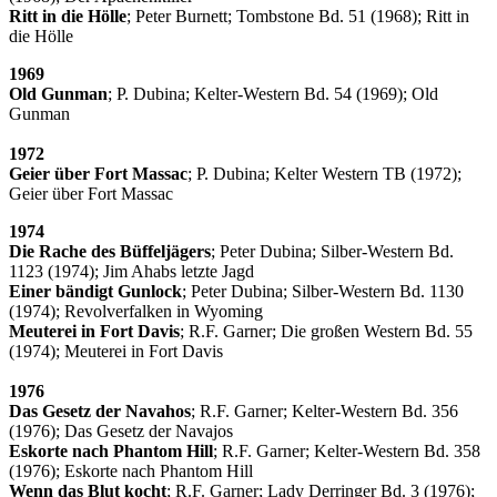
Ritt in die Hölle
; Peter Burnett; Tombstone Bd. 51 (1968); Ritt in
die Hölle
1969
Old Gunman
; P. Dubina; Kelter-Western Bd. 54 (1969); Old
Gunman
1972
Geier über Fort Massac
; P. Dubina; Kelter Western TB (1972);
Geier über Fort Massac
1974
Die Rache des Büffeljägers
; Peter Dubina; Silber-Western Bd.
1123 (1974); Jim Ahabs letzte Jagd
Einer bändigt Gunlock
; Peter Dubina; Silber-Western Bd. 1130
(1974); Revolverfalken in Wyoming
Meuterei in Fort Davis
; R.F. Garner; Die großen Western Bd. 55
(1974); Meuterei in Fort Davis
1976
Das Gesetz der Navahos
; R.F. Garner; Kelter-Western Bd. 356
(1976); Das Gesetz der Navajos
Eskorte nach Phantom Hill
; R.F. Garner; Kelter-Western Bd. 358
(1976); Eskorte nach Phantom Hill
Wenn das Blut kocht
; R.F. Garner; Lady Derringer Bd. 3 (1976);