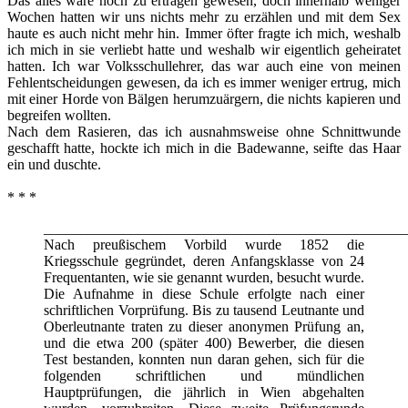
Das alles wäre noch zu ertragen gewesen, doch innerhalb weniger
Wochen hatten wir uns nichts mehr zu erzählen und mit dem Sex
haute es auch nicht mehr hin. Immer öfter fragte ich mich, weshalb
ich mich in sie verliebt hatte und weshalb wir eigentlich geheiratet
hatten. Ich war Volksschullehrer, das war auch eine von meinen
Fehlentscheidungen gewesen, da ich es immer weniger ertrug, mich
mit einer Horde von Bälgen herumzuärgern, die nichts kapieren und
begreifen wollten.
Nach dem Rasieren, das ich ausnahmsweise ohne Schnittwunde
geschafft hatte, hockte ich mich in die Badewanne, seifte das Haar
ein und duschte.
* * *
__________________________________________________
Nach preußischem Vorbild wurde 1852 die
Kriegsschule gegründet, deren Anfangsklasse von 24
Frequentanten, wie sie genannt wurden, besucht wurde.
Die Aufnahme in diese Schule erfolgte nach einer
schriftlichen Vorprüfung. Bis zu tausend Leutnante und
Oberleutnante traten zu dieser anonymen Prüfung an,
und die etwa 200 (später 400) Bewerber, die diesen
Test bestanden, konnten nun daran gehen, sich für die
folgenden schriftlichen und mündlichen
Hauptprüfungen, die jährlich in Wien abgehalten