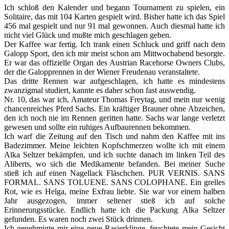
Ich schloß den Kalender und begann Tournament zu spielen, ein
Solitaire, das mit 104 Karten gespielt wird. Bisher hatte ich das Spiel
456 mal gespielt und nur 91 mal gewonnen. Auch diesmal hatte ich
nicht viel Glück und mußte mich geschlagen geben.
Der Kaffee war fertig. Ich trank einen Schluck und griff nach dem
Galopp Sport, den ich mir meist schon am Mittwochabend besorgte.
Er war das offizielle Organ des Austrian Racehorse Owners Clubs,
der die Galopprennen in der Wiener Freudenau veranstaltete.
Das dritte Rennen war aufgeschlagen, ich hatte es mindestens
zwanzigmal studiert, kannte es daher schon fast auswendig.
Nr. 10, das war ich, Amateur Thomas Freytag, und mein nur wenig
chancenreiches Pferd Sachs. Ein kräftiger Brauner ohne Abzeichen,
den ich noch nie im Rennen geritten hatte. Sachs war lange verletzt
gewesen und sollte ein ruhiges Aufbaurennen bekommen.
Ich warf die Zeitung auf den Tisch und nahm den Kaffee mit ins
Badezimmer. Meine leichten Kopfschmerzen wollte ich mit einem
Alka Seltzer bekämpfen, und ich suchte danach im linken Teil des
Aliberts, wo sich die Medikamente befanden. Bei meiner Suche
stieß ich auf einen Nagellack Fläschchen. PUR VERNIS. SANS
FORMAL. SANS TOLUENE. SANS COLOPHANE. Ein grelles
Rot, wie es Helga, meine Exfrau liebte. Sie war vor einem halben
Jahr ausgezogen, immer seltener stieß ich auf solche
Erinnerungsstücke. Endlich hatte ich die Packung Alka Seltzer
gefunden. Es waren noch zwei Stück drinnen.
Ich genehmigte mir eine neue Rasierklinge, feuchtete mein Gesicht