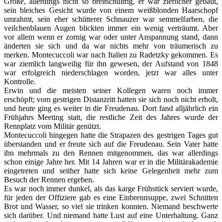
Größe, allerdings nicht so breitschultrig, er war zierlicher gebaut,
sein bleiches Gesicht wurde von einem weißblonden Haarschopf
umrahmt, sein eher schütterer Schnauzer war semmelfarben, die
veilchenblauen Augen blickten immer ein wenig verträumt. Aber
vor allem wenn er zornig war oder unter Anspannung stand, dann
änderten sie sich und da war nichts mehr von träumerisch zu
merken. Montecuccoli war nach Italien zu Radetzky gekommen. Es
war ziemlich langweilig für ihn gewesen, der Aufstand von 1848
war erfolgreich niederschlagen worden, jetzt war alles unter
Kontrolle.
Erwin und die meisten seiner Kollegen waren noch immer
erschöpft; vom gestrigen Distanzritt hatten sie sich noch nicht erholt,
und heute ging es weiter in die Freudenau. Dort fand alljährlich ein
Frühjahrs Meeting statt, die restliche Zeit des Jahres wurde der
Rennplatz vom Militär genützt.
Montecuccoli hingegen hatte die Strapazen des gestrigen Tages gut
überstanden und er freute sich auf die Freudenau. Sein Vater hatte
ihn mehrmals zu den Rennen mitgenommen, das war allerdings
schon einige Jahre her. Mit 14 Jahren war er in die Militärakademie
eingetreten und seither hatte sich keine Gelegenheit mehr zum
Besuch der Rennen ergeben.
Es war noch immer dunkel, als das karge Frühstück serviert wurde,
für jeden der Offiziere gab es eine Einbrennsuppe, zwei Schnitten
Brot und Wasser, so viel sie trinken konnten. Niemand beschwerte
sich darüber. Und niemand hatte Lust auf eine Unterhaltung. Ganz