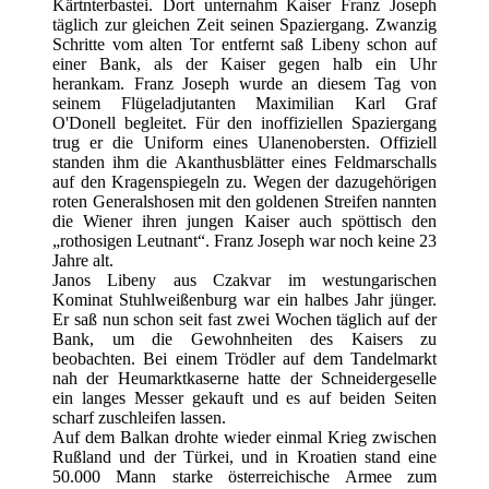
Kärtnterbastei. Dort unternahm Kaiser Franz Joseph
täglich zur gleichen Zeit seinen Spaziergang. Zwanzig
Schritte vom alten Tor entfernt saß Libeny schon auf
einer Bank, als der Kaiser gegen halb ein Uhr
herankam. Franz Joseph wurde an diesem Tag von
seinem Flügeladjutanten Maximilian Karl Graf
O'Donell begleitet. Für den inoffiziellen Spaziergang
trug er die Uniform eines Ulanenobersten. Offiziell
standen ihm die Akanthusblätter eines Feldmarschalls
auf den Kragenspiegeln zu. Wegen der dazugehörigen
roten Generalshosen mit den goldenen Streifen nannten
die Wiener ihren jungen Kaiser auch spöttisch den
„rothosigen Leutnant“. Franz Joseph war noch keine 23
Jahre alt.
Janos Libeny aus Czakvar im westungarischen
Kominat Stuhlweißenburg war ein halbes Jahr jünger.
Er saß nun schon seit fast zwei Wochen täglich auf der
Bank, um die Gewohnheiten des Kaisers zu
beobachten. Bei einem Trödler auf dem Tandelmarkt
nah der Heumarktkaserne hatte der Schneidergeselle
ein langes Messer gekauft und es auf beiden Seiten
scharf zuschleifen lassen.
Auf dem Balkan drohte wieder einmal Krieg zwischen
Rußland und der Türkei, und in Kroatien stand eine
50.000 Mann starke österreichische Armee zum