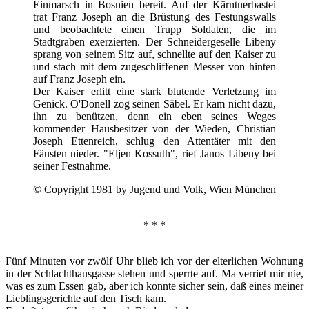
Einmarsch in Bosnien bereit. Auf der Kärntnerbastei
trat Franz Joseph an die Brüstung des Festungswalls
und beobachtete einen Trupp Soldaten, die im
Stadtgraben exerzierten. Der Schneidergeselle Libeny
sprang von seinem Sitz auf, schnellte auf den Kaiser zu
und stach mit dem zugeschliffenen Messer von hinten
auf Franz Joseph ein.
Der Kaiser erlitt eine stark blutende Verletzung im
Genick. O'Donell zog seinen Säbel. Er kam nicht dazu,
ihn zu benützen, denn ein eben seines Weges
kommender Hausbesitzer von der Wieden, Christian
Joseph Ettenreich, schlug den Attentäter mit den
Fäusten nieder. "Eljen Kossuth", rief Janos Libeny bei
seiner Festnahme.
© Copyright 1981 by Jugend und Volk, Wien München
* * *
Fünf Minuten vor zwölf Uhr blieb ich vor der elterlichen Wohnung
in der Schlachthausgasse stehen und sperrte auf. Ma verriet mir nie,
was es zum Essen gab, aber ich konnte sicher sein, daß eines meiner
Lieblingsgerichte auf den Tisch kam.