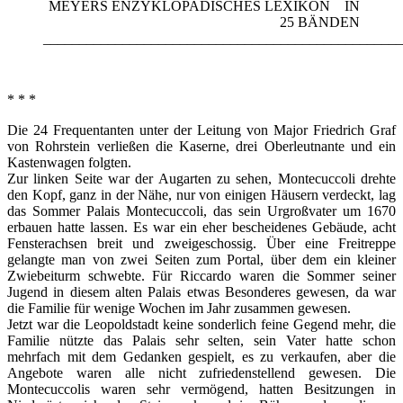
MEYERS ENZYKLOPADISCHES LEXIKON IN
25 BÄNDEN
__________________________________________________
* * *
Die 24 Frequentanten unter der Leitung von Major Friedrich Graf
von Rohrstein verließen die Kaserne, drei Oberleutnante und ein
Kastenwagen folgten.
Zur linken Seite war der Augarten zu sehen, Montecuccoli drehte
den Kopf, ganz in der Nähe, nur von einigen Häusern verdeckt, lag
das Sommer Palais Montecuccoli, das sein Urgroßvater um 1670
erbauen hatte lassen. Es war ein eher bescheidenes Gebäude, acht
Fensterachsen breit und zweigeschossig. Über eine Freitreppe
gelangte man von zwei Seiten zum Portal, über dem ein kleiner
Zwiebeiturm schwebte. Für Riccardo waren die Sommer seiner
Jugend in diesem alten Palais etwas Besonderes gewesen, da war
die Familie für wenige Wochen im Jahr zusammen gewesen.
Jetzt war die Leopoldstadt keine sonderlich feine Gegend mehr, die
Familie nützte das Palais sehr selten, sein Vater hatte schon
mehrfach mit dem Gedanken gespielt, es zu verkaufen, aber die
Angebote waren alle nicht zufriedenstellend gewesen. Die
Montecuccolis waren sehr vermögend, hatten Besitzungen in