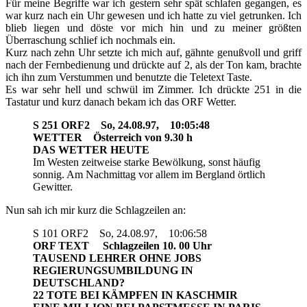
Für meine Begriffe war ich gestern sehr spät schlafen gegangen, es
war kurz nach ein Uhr gewesen und ich hatte zu viel getrunken. Ich
blieb liegen und döste vor mich hin und zu meiner größten
Überraschung schlief ich nochmals ein.
Kurz nach zehn Uhr setzte ich mich auf, gähnte genußvoll und griff
nach der Fernbedienung und drückte auf 2, als der Ton kam, brachte
ich ihn zum Verstummen und benutzte die Teletext Taste.
Es war sehr hell und schwül im Zimmer. Ich drückte 251 in die
Tastatur und kurz danach bekam ich das ORF Wetter.
S 251 ORF2 So, 24.08.97, 10:05:48
WETTER Österreich von 9.30 h
DAS WETTER HEUTE
Im Westen zeitweise starke Bewölkung, sonst häufig
sonnig. Am Nachmittag vor allem im Bergland örtlich
Gewitter.
Nun sah ich mir kurz die Schlagzeilen an:
S 101 ORF2 So, 24.08.97, 10:06:58
ORF TEXT Schlagzeilen 10. 00 Uhr
TAUSEND LEHRER OHNE JOBS
REGIERUNGSUMBILDUNG IN
DEUTSCHLAND?
22 TOTE BEI KÄMPFEN IN KASCHMIR