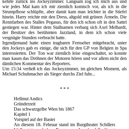
kehrte zurück ins Jockeyzimmer. Langsam zog ich mich aus und
wie jedes Mal kam ich mir ziemlich komisch vor, als ich in die
Strumpfhose schlüpfte, aber damit kam man leichter in die Stiefel
hinein. Harry reichte mir den Dress, altgold mit grünen Ärmeln. Die
Rennfarben des Stalles Pegasus, für den ich schon oft in den Sattel
gestiegen war. Hinter dem Stallnamen verbarg sich Axel Melhardt,
der Besitzer des berühmten Jazzland, in dem ich schon viele
vergnügte Stunden verbracht hatte.
Irgendjemand hatte einen tragbaren Fernseher mitgebracht, unter
den Jockeys gab es einige, die sich für den GP von Belgien in Spa
interessierten. Der Ton war ziemlich leise eingeschaltet, so konnte
man kaum das Dröhnen der Motoren hören und vor allem nicht den
dämlichen Kommentar des Reporters.
Um 15:34 verließ ich das Jockeyzimmer, im gleichen Moment, als
Michael Schuhmacher als Sieger durchs Ziel fuhr...
* * *
Hellmut Andics
Gründerzeit
Das schwarzgelbe Wien bis 1867
Kapitel 1
Vorspiel auf der Bastei
An diesem 18. Februar stand im Burgtheater Schillers