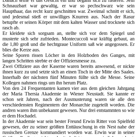
Danach seifte er das Gesicht ein und begann sich zu rasieren. Sein
Schnauzbart war gewaltig, er war so pechschwarz wie sein
Haupthaar, das recht kurz geschnitten war. Zweimal schnitt er sich,
und jedesmal stieß er unwilliges Knurren aus. Nach der Rasur
betupfte er seinen Körper mit dem kalten Wasser und trocknete sich
rasch ab.
Er kleidete sich sorgsam an, stellte sich vor dem Spiegel und
musterte sich sehr zufrieden. Montecuccoli war kräftig gebaut, an
die 1,80 groß und die hechtgraue Uniform saß wie angegossen. Er
blies die Kerze aus.
Seine Sporen rissen Löcher in den Holzboden des Ganges, mit
langen Schritten strebte er der Offiziersmesse zu.
Zwei Offiziere aus der Kaserne waren bereits anwesend, er nickte
ihnen kurz zu und setzte sich an einen Tisch in der Mitte des Saales.
Innerhalb der nächsten fünf Minuten füllte sich die Messe. Seine
Kollegen nahmen rings um ihn herum Platz.
Von den 24 Frequentanten kamen vier aus dem gleichen Jahrgang
der Maria Thersia Akademie in Wiener Neustadt. Sie kannte er
schon seit Jahren, nach der Ausmusterung waren sie alle den
verschiedensten Regimentern der Monarchie zugeteilt worden. Die
andren waren ihm unbekannt gewesen. Nur drei entstammten so wie
er dem Hochadel.
In der Akademie war sein bester Freund Erwin Ritter von Spielfeld
gewesen, der zu seiner größten Enttäuschung in ein Nest nahe der
russischen Grenze kommandiert worden war. Erwin war in seiner