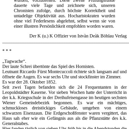
wurden, vorzubreiten. Diese zweite Prüfungsrunde
dauerte viele Tage und zeichnete sich, unseren
Chronisten zufolge, durch höchste Korrektheit und
untadelige Objektivität aus. Hocharistokraten wurden
ohne viel Federlesens abgelehnt, selbst wenn sie von
einer illustren Persönlichkeit empfohlen worden waren.
Der K (u.) K Offizier von Istvàn Deàk Böhlau Verlag
_______________________________________________________
* * *
„Tagwache“.
Der laute Schrei übertönte das Spiel des Hornisten.
Leutnant Riccardo Fürst Montecuccoli richtete sich langsam auf und
öffnete die Augen. Es war sechs Uhr und stockfinster im Zimmer.
Es war der 28. Oktober 1852.
Seit zwei Tagen befanden sich die 24 Frequentanten in der
Leopoldstädter Kaserne. Vor sieben Wochen hatte der Unterricht in
der k.k. Kriegsschule in der Dreihufeisengasse im heutigen sechsten
Wiener Gemeindebezirk begonnen. Es war ein mächtiges,
schmuckloses dreistöckiges Gebäude, umgeben von einem
schwarzen Eisenzaun. Die Erdgeschoßfenster waren vergittert, das
Haus sah eher wie ein Gefängnis aus als die Pflanzstätte des k.k.
Generalstabes.
Hier fanden täglich von sieben Uhr früh bis in die Abendstunden die