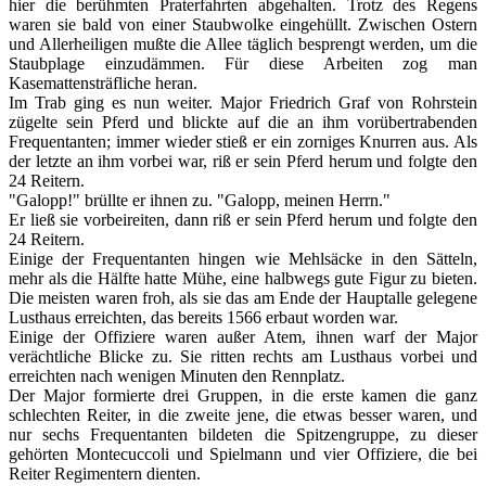
hier die berühmten Praterfahrten abgehalten. Trotz des Regens
waren sie bald von einer Staubwolke eingehüllt. Zwischen Ostern
und Allerheiligen mußte die Allee täglich besprengt werden, um die
Staubplage einzudämmen. Für diese Arbeiten zog man
Kasemattensträfliche heran.
Im Trab ging es nun weiter. Major Friedrich Graf von Rohrstein
zügelte sein Pferd und blickte auf die an ihm vorübertrabenden
Frequentanten; immer wieder stieß er ein zorniges Knurren aus. Als
der letzte an ihm vorbei war, riß er sein Pferd herum und folgte den
24 Reitern.
"Galopp!" brüllte er ihnen zu. "Galopp, meinen Herrn."
Er ließ sie vorbeireiten, dann riß er sein Pferd herum und folgte den
24 Reitern.
Einige der Frequentanten hingen wie Mehlsäcke in den Sätteln,
mehr als die Hälfte hatte Mühe, eine halbwegs gute Figur zu bieten.
Die meisten waren froh, als sie das am Ende der Hauptalle gelegene
Lusthaus erreichten, das bereits 1566 erbaut worden war.
Einige der Offiziere waren außer Atem, ihnen warf der Major
verächtliche Blicke zu. Sie ritten rechts am Lusthaus vorbei und
erreichten nach wenigen Minuten den Rennplatz.
Der Major formierte drei Gruppen, in die erste kamen die ganz
schlechten Reiter, in die zweite jene, die etwas besser waren, und
nur sechs Frequentanten bildeten die Spitzengruppe, zu dieser
gehörten Montecuccoli und Spielmann und vier Offiziere, die bei
Reiter Regimentern dienten.