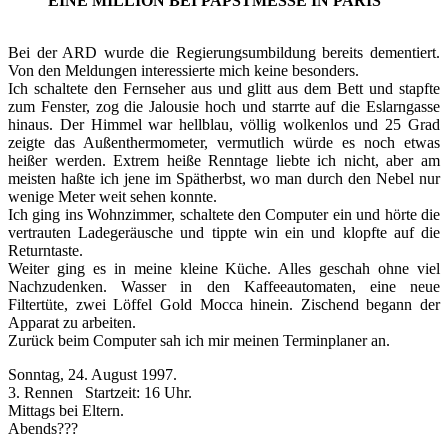
EINE MILLION BEI PAPSTMESSE IN PARIS
Bei der ARD wurde die Regierungsumbildung bereits dementiert.
Von den Meldungen interessierte mich keine besonders.
Ich schaltete den Fernseher aus und glitt aus dem Bett und stapfte
zum Fenster, zog die Jalousie hoch und starrte auf die Eslarngasse
hinaus. Der Himmel war hellblau, völlig wolkenlos und 25 Grad
zeigte das Außenthermometer, vermutlich würde es noch etwas
heißer werden. Extrem heiße Renntage liebte ich nicht, aber am
meisten haßte ich jene im Spätherbst, wo man durch den Nebel nur
wenige Meter weit sehen konnte.
Ich ging ins Wohnzimmer, schaltete den Computer ein und hörte die
vertrauten Ladegeräusche und tippte win ein und klopfte auf die
Returntaste.
Weiter ging es in meine kleine Küche. Alles geschah ohne viel
Nachzudenken. Wasser in den Kaffeeautomaten, eine neue
Filtertüte, zwei Löffel Gold Mocca hinein. Zischend begann der
Apparat zu arbeiten.
Zurück beim Computer sah ich mir meinen Terminplaner an.
Sonntag, 24. August 1997.
3. Rennen Startzeit: 16 Uhr.
Mittags bei Eltern.
Abends???