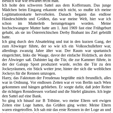
Besuch war wie erwartet recht matt.
Ich holte den schweren Sattel aus dem Kofferraum. Das junge
Mädchen beim Eingang erkannte mich nicht, so mußte ich meine
Legitimationskarte hervorholen. Danach begann das endlose
Händeschütteln und Grüßen, das war meine Welt, hier war ich
schon im Mutterleib herumgetragen worden. Meine
hochschwangere Mutter hatte am 1. Juni 1969 fast eine Frühgeburt
gehabt, als sie im Österreichischen Derby Brabant ins Ziel gebrüllt
hatte.
Ich ging durch den Absattelring und trat in den kurzen Gang, der
zum Abwieger führte, der so wie ich ein Volksschullehrer war,
allerdings zwanzig Jahre älter war. Der Raum war spartanisch
eingerichtet, links die Waage, davor der einfache Holztisch, an dem
der Abwieger saß. Dahinter lag die Tür, die zur Kammer führte, in
der der Galopp Sport produziert wurde, rechts die Tür zu den
Jockeyräumen, ein Stück weiter jene, hinter der sich die weiblichen
Jockeys für die Rennen umzogen.
Harry, das Faktotum der Freudenau begrüßte mich freundlich, alles
war in Ordnung. Vor endlosen Zeiten war er von Berlin nach Wien
gekommen und hängen geblieben. Er sorgte dafür, daß jeder Reiter
die richtigen Renndressen vorfand und die Stiefel glänzten. Ich legte
den Sattel auf eine Bank.
So ging ich hinauf zur B Tribüne, wo meine Eltern seit ewigen
Zeiten eine Loge hatten, das Grüßen ging weiter. Meine Eltern
waren eingetroffen. Ich sah mir das erste Rennen in der Loge an und