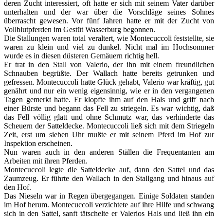
deren Zucht interessiert, oft hatte er sich mit seinem Vater darüber
unterhalten und der war über die Vorschläge seines Sohnes
überrascht gewesen. Vor fünf Jahren hatte er mit der Zucht von
Vollblutpferden im Gestüt Wasserburg begonnen.
Die Stallungen waren total veraltert, wie Montecuccoli feststellte, sie
waren zu klein und viel zu dunkel. Nicht mal im Hochsommer
wurde es in diesen düsteren Gemäuern richtig hell.
Er trat in den Stall von Valerio, der ihn mit einem freundlichen
Schnauben begrüßte. Der Wallach hatte bereits getrunken und
gefressen. Montecuccoli hatte Glück gehabt, Valerio war kräftig, gut
genährt und nur ein wenig eigensinnig, wie er in den vergangenen
Tagen gemerkt hatte. Er klopfte ihm auf den Hals und griff nach
einer Bürste und begann das Fell zu striegeln. Es war wichtig, daß
das Fell völlig glatt und ohne Schmutz war, das verhinderte das
Scheuern der Satteldecke. Montecuccoli ließ sich mit dem Striegeln
Zeit, erst um sieben Uhr mußte er mit seinem Pferd im Hof zur
Inspektion erscheinen.
Nun waren auch in den anderen Ställen die Frequentanten am
Arbeiten mit ihren Pferden.
Montecuccoli legte die Satteldecke auf, dann den Sattel und das
Zaumzeug. Er führte den Wallach in den Stallgang und hinaus auf
den Hof.
Das Nieseln war in Regen übergegangen. Einige Soldaten standen
im Hof herum. Montecuccoli verzichtete auf ihre Hilfe und schwang
sich in den Sattel, sanft tätschelte er Valerios Hals und ließ ihn ein