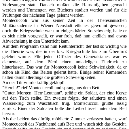
Vorlesungen statt. Danach mußten die Hausaufgaben gemacht
werden und Unmengen von Büchern studiert werden und für die
Prüfungen der nächsten Tage gelernt werden.
Montecuccoli war aus seiner Zeit in der Theresianischen
Militärakademie in Wiener Neustadt etliches gewohnt gewesen,
doch die Kriegsschule war um einiges härter. So schwierig hatte er
es sich nicht vorgestellt, er war froh, daß nun endlich mal etwas
Abwechslung in den Unterricht kam.
Auf dem Programm stand nun Reitunterricht, der fast so wichtig wie
die Theorie war, die in der k.k. Kriegsschule bis zum Überdruß
gelehrt wurde. Für jeden Offizier des Generalstabes war es
elementar, auf dem Pferd einen untadeligen Eindruck zu
hinterlassen. Das war für Montecuccoli keine Schwierigkeit, da er
schon als Kind das Reiten gelernt hatte. Einige seiner Kameraden
hatten damit allerdings die größten Schwierigkeiten.
An der Tür wurde kräftig geklopft.
"Herein!" rief Montecuccoli und sprang aus dem Bett.
"Guten Morgen, Herr Leutnant", grüßte ein Soldat, der eine Kerze
auf den Tisch stellte. Ein zweiter folgte, der salutierte und einen
Wasserkrug zum Waschtisch trug. Montecuccoli grüßte lässig
zurück. Einer der Soldaten holte die Leibschüssel unter dem Bett
hervor.
Als die beiden das dürftig möblierte Zimmer verlassen hatten, warf
Montecuccoli das Nachthemd aufs Bett und wusch sich das Gesicht.