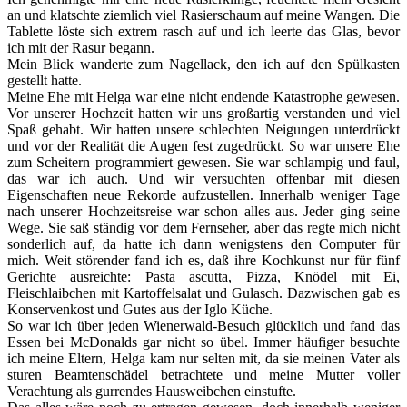
an und klatschte ziemlich viel Rasierschaum auf meine Wangen. Die
Tablette löste sich extrem rasch auf und ich leerte das Glas, bevor
ich mit der Rasur begann.
Mein Blick wanderte zum Nagellack, den ich auf den Spülkasten
gestellt hatte.
Meine Ehe mit Helga war eine nicht endende Katastrophe gewesen.
Vor unserer Hochzeit hatten wir uns großartig verstanden und viel
Spaß gehabt. Wir hatten unsere schlechten Neigungen unterdrückt
und vor der Realität die Augen fest zugedrückt. So war unsere Ehe
zum Scheitern programmiert gewesen. Sie war schlampig und faul,
das war ich auch. Und wir versuchten offenbar mit diesen
Eigenschaften neue Rekorde aufzustellen. Innerhalb weniger Tage
nach unserer Hochzeitsreise war schon alles aus. Jeder ging seine
Wege. Sie saß ständig vor dem Fernseher, aber das regte mich nicht
sonderlich auf, da hatte ich dann wenigstens den Computer für
mich. Weit störender fand ich es, daß ihre Kochkunst nur für fünf
Gerichte ausreichte: Pasta ascutta, Pizza, Knödel mit Ei,
Fleischlaibchen mit Kartoffelsalat und Gulasch. Dazwischen gab es
Konservenkost und Gutes aus der Iglo Küche.
So war ich über jeden Wienerwald-Besuch glücklich und fand das
Essen bei McDonalds gar nicht so übel. Immer häufiger besuchte
ich meine Eltern, Helga kam nur selten mit, da sie meinen Vater als
sturen Beamtenschädel betrachtete und meine Mutter voller
Verachtung als gurrendes Hausweibchen einstufte.