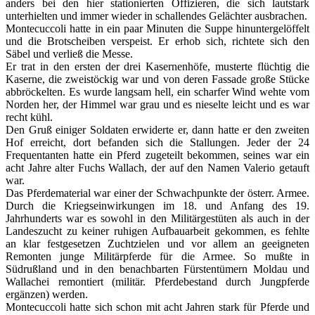
anders bei den hier stationierten Offizieren, die sich lautstark
unterhielten und immer wieder in schallendes Gelächter ausbrachen.
Montecuccoli hatte in ein paar Minuten die Suppe hinuntergelöffelt
und die Brotscheiben verspeist. Er erhob sich, richtete sich den
Säbel und verließ die Messe.
Er trat in den ersten der drei Kasernenhöfe, musterte flüchtig die
Kaserne, die zweistöckig war und von deren Fassade große Stücke
abbröckelten. Es wurde langsam hell, ein scharfer Wind wehte vom
Norden her, der Himmel war grau und es nieselte leicht und es war
recht kühl.
Den Gruß einiger Soldaten erwiderte er, dann hatte er den zweiten
Hof erreicht, dort befanden sich die Stallungen. Jeder der 24
Frequentanten hatte ein Pferd zugeteilt bekommen, seines war ein
acht Jahre alter Fuchs Wallach, der auf den Namen Valerio getauft
war.
Das Pferdematerial war einer der Schwachpunkte der österr. Armee.
Durch die Kriegseinwirkungen im 18. und Anfang des 19.
Jahrhunderts war es sowohl in den Militärgestüten als auch in der
Landeszucht zu keiner ruhigen Aufbauarbeit gekommen, es fehlte
an klar festgesetzen Zuchtzielen und vor allem an geeigneten
Remonten junge Militärpferde für die Armee. So mußte in
Südrußland und in den benachbarten Fürstentümern Moldau und
Wallachei remontiert (militär. Pferdebestand durch Jungpferde
ergänzen) werden.
Montecuccoli hatte sich schon mit acht Jahren stark für Pferde und