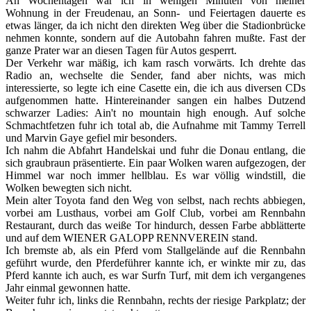
An Wochentagen war ich in wenigen Minuten von meiner
Wohnung in der Freudenau, an Sonn- und Feiertagen dauerte es
etwas länger, da ich nicht den direkten Weg über die Stadionbrücke
nehmen konnte, sondern auf die Autobahn fahren mußte. Fast der
ganze Prater war an diesen Tagen für Autos gesperrt.
Der Verkehr war mäßig, ich kam rasch vorwärts. Ich drehte das
Radio an, wechselte die Sender, fand aber nichts, was mich
interessierte, so legte ich eine Casette ein, die ich aus diversen CDs
aufgenommen hatte. Hintereinander sangen ein halbes Dutzend
schwarzer Ladies: Ain't no mountain high enough. Auf solche
Schmachtfetzen fuhr ich total ab, die Aufnahme mit Tammy Terrell
und Marvin Gaye gefiel mir besonders.
Ich nahm die Abfahrt Handelskai und fuhr die Donau entlang, die
sich graubraun präsentierte. Ein paar Wolken waren aufgezogen, der
Himmel war noch immer hellblau. Es war völlig windstill, die
Wolken bewegten sich nicht.
Mein alter Toyota fand den Weg von selbst, nach rechts abbiegen,
vorbei am Lusthaus, vorbei am Golf Club, vorbei am Rennbahn
Restaurant, durch das weiße Tor hindurch, dessen Farbe abblätterte
und auf dem WIENER GALOPP RENNVEREIN stand.
Ich bremste ab, als ein Pferd vom Stallgelände auf die Rennbahn
geführt wurde, den Pferdeführer kannte ich, er winkte mir zu, das
Pferd kannte ich auch, es war Surfn Turf, mit dem ich vergangenes
Jahr einmal gewonnen hatte.
Weiter fuhr ich, links die Rennbahn, rechts der riesige Parkplatz; der