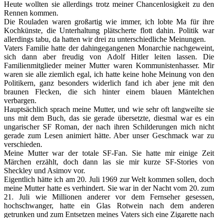
Heute wollten sie allerdings trotz meiner Chancenlosigkeit zu den
Rennen kommen.
Die Rouladen waren großartig wie immer, ich lobte Ma für ihre
Kochkünste, die Unterhaltung plätscherte flott dahin. Politik war
allerdings tabu, da hatten wir drei zu unterschiedliche Meinungen.
Vaters Familie hatte der dahingegangenen Monarchie nachgeweint,
sich dann aber freudig von Adolf Hitler leiten lassen. Die
Familienmitglieder meiner Mutter waren Kommunistenhasser. Mir
waren sie alle ziemlich egal, ich hatte keine hohe Meinung von den
Politikern, ganz besonders widerlich fand ich aber jene mit den
braunen Flecken, die sich hinter einem blauen Mäntelchen
verbargen.
Hauptsächlich sprach meine Mutter, und wie sehr oft langweilte sie
uns mit dem Buch, das sie gerade übersetzte, diesmal war es ein
ungarischer SF Roman, der nach ihren Schilderungen mich nicht
gerade zum Lesen animiert hätte. Aber unser Geschmack war zu
verschieden.
Meine Mutter war der totale SF-Fan. Sie hatte mir einige Zeit
Märchen erzählt, doch dann las sie mir kurze SF-Stories von
Sheckley und Asimov vor.
Eigentlich hätte ich am 20. Juli 1969 zur Welt kommen sollen, doch
meine Mutter hatte es verhindert. Sie war in der Nacht vom 20. zum
21. Juli wie Millionen anderer vor dem Fernseher gesessen,
hochschwanger, hatte ein Glas Rotwein nach dem anderen
getrunken und zum Entsetzen meines Vaters sich eine Zigarette nach