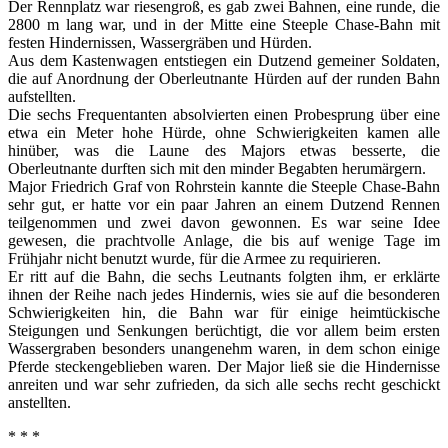
Der Rennplatz war riesengroß, es gab zwei Bahnen, eine runde, die
2800 m lang war, und in der Mitte eine Steeple Chase-Bahn mit
festen Hindernissen, Wassergräben und Hürden.
Aus dem Kastenwagen entstiegen ein Dutzend gemeiner Soldaten,
die auf Anordnung der Oberleutnante Hürden auf der runden Bahn
aufstellten.
Die sechs Frequentanten absolvierten einen Probesprung über eine
etwa ein Meter hohe Hürde, ohne Schwierigkeiten kamen alle
hinüber, was die Laune des Majors etwas besserte, die
Oberleutnante durften sich mit den minder Begabten herumärgern.
Major Friedrich Graf von Rohrstein kannte die Steeple Chase-Bahn
sehr gut, er hatte vor ein paar Jahren an einem Dutzend Rennen
teilgenommen und zwei davon gewonnen. Es war seine Idee
gewesen, die prachtvolle Anlage, die bis auf wenige Tage im
Frühjahr nicht benutzt wurde, für die Armee zu requirieren.
Er ritt auf die Bahn, die sechs Leutnants folgten ihm, er erklärte
ihnen der Reihe nach jedes Hindernis, wies sie auf die besonderen
Schwierigkeiten hin, die Bahn war für einige heimtückische
Steigungen und Senkungen berüchtigt, die vor allem beim ersten
Wassergraben besonders unangenehm waren, in dem schon einige
Pferde steckengeblieben waren. Der Major ließ sie die Hindernisse
anreiten und war sehr zufrieden, da sich alle sechs recht geschickt
anstellten.
* * *