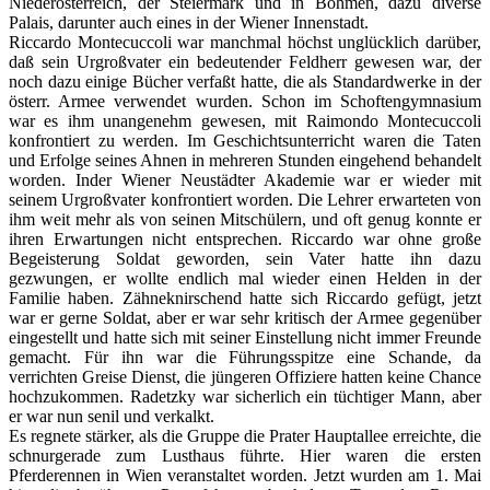
Niederösterreich, der Steiermark und in Böhmen, dazu diverse
Palais, darunter auch eines in der Wiener Innenstadt.
Riccardo Montecuccoli war manchmal höchst unglücklich darüber,
daß sein Urgroßvater ein bedeutender Feldherr gewesen war, der
noch dazu einige Bücher verfaßt hatte, die als Standardwerke in der
österr. Armee verwendet wurden. Schon im Schoftengymnasium
war es ihm unangenehm gewesen, mit Raimondo Montecuccoli
konfrontiert zu werden. Im Geschichtsunterricht waren die Taten
und Erfolge seines Ahnen in mehreren Stunden eingehend behandelt
worden. Inder Wiener Neustädter Akademie war er wieder mit
seinem Urgroßvater konfrontiert worden. Die Lehrer erwarteten von
ihm weit mehr als von seinen Mitschülern, und oft genug konnte er
ihren Erwartungen nicht entsprechen. Riccardo war ohne große
Begeisterung Soldat geworden, sein Vater hatte ihn dazu
gezwungen, er wollte endlich mal wieder einen Helden in der
Familie haben. Zähneknirschend hatte sich Riccardo gefügt, jetzt
war er gerne Soldat, aber er war sehr kritisch der Armee gegenüber
eingestellt und hatte sich mit seiner Einstellung nicht immer Freunde
gemacht. Für ihn war die Führungsspitze eine Schande, da
verrichten Greise Dienst, die jüngeren Offiziere hatten keine Chance
hochzukommen. Radetzky war sicherlich ein tüchtiger Mann, aber
er war nun senil und verkalkt.
Es regnete stärker, als die Gruppe die Prater Hauptallee erreichte, die
schnurgerade zum Lusthaus führte. Hier waren die ersten
Pferderennen in Wien veranstaltet worden. Jetzt wurden am 1. Mai