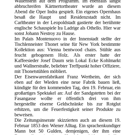
Wallenstein auf dem Programm. Im ebenfalls längst
abbruchreifen Kärtnertortheater wurde an diesem
Abend die Oper Indra gespielt. Ein eigenes Opernhaus
besaß die Haupt und Residenzstadt nicht. Im
Carltheater in der Leopoldstadt gastierte der berühmte
englische Schauspiele Ira Ladrige als Othello. Hier war
sonst Johann Nestroy zu Hause.
Im Palais Montenuovo in der Innenstadt stellte der
Tischlenneister Thonet seine für New York bestimmte
Kollektion aus: Vienna bentwood chairs. Stühle aus
feucht gebogenem Holz. Als erster hatte der
Kaffeesieder Josef Daum sein Lokal Ecke Kohlmarkt
und Wallnerstraße, beliebter Treffpunkt hoher Offiziere,
mit Thonetstühlen möbliert.
Der Eisenwarenfabrikant Franz Wertheim, der sich
eben auf der Wieden eine neue Fabrik bauen ließ,
kündigte für den kommenden Tag, den 19. Februar, ein
großartiges Spektakel an: Auf der Sandgstetten bei der
Fasangasse wollte er öffentlich drei von ihm
hergestellte eiserne Geldschränke bis zur Rotglut
erhitzen, um die Feuerfestigkeit seiner Produkte zu
beweisen.
Die Zeitungsinserate skizzierten auch an diesem 19.
Februar 1853 den Wiener Alltag. Ein sprachenkundiger
Mann bot 50 Gulden, demjenigen, der ihm eine