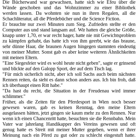
Die Bücherwand war gewachsen, hatte sich wie Efeu über die
Wände geschoben und das Wohnzimmer zu einer Bibliothek
werden lassen. Da wohnten sie nun in ihren Regalen, all die
Schachliteratur, all die Pferdebücher und die Science Fiction.
Er brauchte nur zwei Minuten zum Sieg. Zufrieden stellte er den
Computer aus und stand langsam auf. Wir hatten die gleiche Größe,
knapp unter 1,70, er war recht hager, hatte nie mit Gewichtsproblem
zu kämpfen gehabt, das hatte ich von ihm geerbt, wie das braune,
sehr dünne Haar, die braunen Augen hingegen stammten eindeutig
von meiner Mutter. Sonst gab es aber keine weiteren Ähnlichkeiten
mit meinen Eltern.
"Eine Siegesfeier wird es wohl heute nicht geben", sagte er grinsend
und blickte auf den Galopp Sport, der auf dem Tisch lag.
"Für mich sicherlich nicht, aber ich soll Sachs auch beim nächsten
Rennen reiten, da sieht es dann schon anders aus. Ich bin froh, daß
ich überhaupt einen Ritt habe."
"Da hast du recht, die Situation in der Freudenau wird immer
schlimmer."
Früher, als die Zeiten für den Pferdesport in Wien noch besser
gewesen waren, gab es keinen Renntag, den meine Eltern
ausgelassen hätten, jetzt gingen sie kaum mehr zu den Rennen. Nur
wenn ich einen Chancenritt hatte, besuchten sie die Rennbahn. Mein
Vater war jahrelang Handikapper des Vereins gewesen und oft
genug hatte es Streit mit meiner Mutter gegeben, wenn er ihrer
Meinung nach ein Pferd zu gut oder zu schlecht eingestuft hatte.