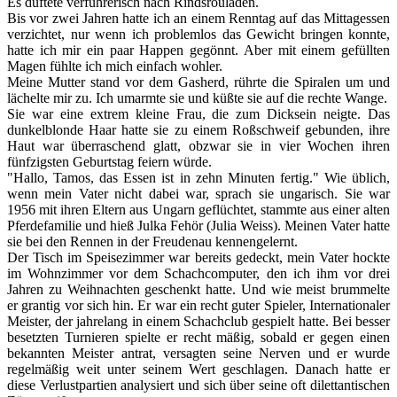
Es duftete verführerisch nach Rindsrouladen.
Bis vor zwei Jahren hatte ich an einem Renntag auf das Mittagessen
verzichtet, nur wenn ich problemlos das Gewicht bringen konnte,
hatte ich mir ein paar Happen gegönnt. Aber mit einem gefüllten
Magen fühlte ich mich einfach wohler.
Meine Mutter stand vor dem Gasherd, rührte die Spiralen um und
lächelte mir zu. Ich umarmte sie und küßte sie auf die rechte Wange.
Sie war eine extrem kleine Frau, die zum Dicksein neigte. Das
dunkelblonde Haar hatte sie zu einem Roßschweif gebunden, ihre
Haut war überraschend glatt, obzwar sie in vier Wochen ihren
fünfzigsten Geburtstag feiern würde.
"Hallo, Tamos, das Essen ist in zehn Minuten fertig." Wie üblich,
wenn mein Vater nicht dabei war, sprach sie ungarisch. Sie war
1956 mit ihren Eltern aus Ungarn geflüchtet, stammte aus einer alten
Pferdefamilie und hieß Julka Fehör (Julia Weiss). Meinen Vater hatte
sie bei den Rennen in der Freudenau kennengelernt.
Der Tisch im Speisezimmer war bereits gedeckt, mein Vater hockte
im Wohnzimmer vor dem Schachcomputer, den ich ihm vor drei
Jahren zu Weihnachten geschenkt hatte. Und wie meist brummelte
er grantig vor sich hin. Er war ein recht guter Spieler, Internationaler
Meister, der jahrelang in einem Schachclub gespielt hatte. Bei besser
besetzten Turnieren spielte er recht mäßig, sobald er gegen einen
bekannten Meister antrat, versagten seine Nerven und er wurde
regelmäßig weit unter seinem Wert geschlagen. Danach hatte er
diese Verlustpartien analysiert und sich über seine oft dilettantischen