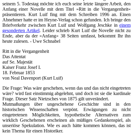
seinem 5. Todestag möchte ich euch seine letzte längere Arbeit, den
Anfang einer Novelle mit dem Titel »Ritt in die Vergangenheit«
präsentieren. Kurt Luif fing mit dem Schreiben 1996 an. Einen
Abnehmer hatte er im Heyne-Verlag schon gefunden. Ich bringe den
Briefverkehr zwischen Kurt Luif und Wolfgang Jeschke in
einem
gesonderten Artikel
. Leider schrieb Kurt Luif die Novelle nicht zu
Ende, aber da der »Anfang« 38 Seiten umfasst, bekommt Ihr ihn
heute zulesen. -
Uwe Schnabel
Ritt in die Vergangenheit
Das Attentat
auf Se. Majestät
Kaiser Franz Josef I.
18. Februar 1853
von Neal Davenport (Kurt Luif)
Die Frage: Was wäre geschehen, wenn das und das nicht eingetreten
wäre? wird fast einstimmig abgelehnt, und doch ist sie die kardinale
Frage. Dieser Satz Nietzsches von 1875 gilt unverändert.
Mutmaßungen über ungeschehene Geschichte sind in den
historischen Wissenschaften verpönt. Erwägungen zu nicht
eingetretenen Möglichkeiten, hypothetische Alternativen zum
wirklich Geschehenen erscheinen als müßiges Gedankenspiel, als
unseriöse Spekulation. Wie es auch hätte kommen können, das ist
kein Thema für einen Historiker.