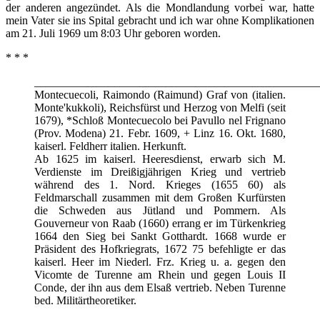
der anderen angezündet. Als die Mondlandung vorbei war, hatte
mein Vater sie ins Spital gebracht und ich war ohne Komplikationen
am 21. Juli 1969 um 8:03 Uhr geboren worden.
* * *
__________________________________________________
Montecuecoli, Raimondo (Raimund) Graf von (italien.
Monte'kukkoli), Reichsfürst und Herzog von Melfi (seit
1679), *Schloß Montecuecolo bei Pavullo nel Frignano
(Prov. Modena) 21. Febr. 1609, + Linz 16. Okt. 1680,
kaiserl. Feldherr italien. Herkunft.
Ab 1625 im kaiserl. Heeresdienst, erwarb sich M.
Verdienste im Dreißigjährigen Krieg und vertrieb
während des 1. Nord. Krieges (1655 60) als
Feldmarschall zusammen mit dem Großen Kurfürsten
die Schweden aus Jütland und Pommern. Als
Gouverneur von Raab (1660) errang er im Türkenkrieg
1664 den Sieg bei Sankt Gotthardt. 1668 wurde er
Präsident des Hofkriegrats, 1672 75 befehligte er das
kaiserl. Heer im Niederl. Frz. Krieg u. a. gegen den
Vicomte de Turenne am Rhein und gegen Louis II
Conde, der ihn aus dem Elsaß vertrieb. Neben Turenne
bed. Militärtheoretiker.