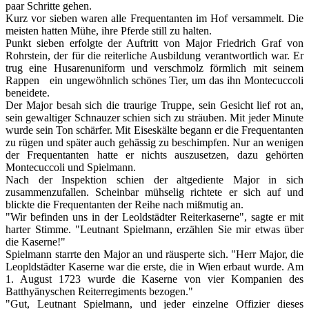
paar Schritte gehen.
Kurz vor sieben waren alle Frequentanten im Hof versammelt. Die
meisten hatten Mühe, ihre Pferde still zu halten.
Punkt sieben erfolgte der Auftritt von Major Friedrich Graf von
Rohrstein, der für die reiterliche Ausbildung verantwortlich war. Er
trug eine Husarenuniform und verschmolz förmlich mit seinem
Rappen ein ungewöhnlich schönes Tier, um das ihn Montecuccoli
beneidete.
Der Major besah sich die traurige Truppe, sein Gesicht lief rot an,
sein gewaltiger Schnauzer schien sich zu sträuben. Mit jeder Minute
wurde sein Ton schärfer. Mit Eiseskälte begann er die Frequentanten
zu rügen und später auch gehässig zu beschimpfen. Nur an wenigen
der Frequentanten hatte er nichts auszusetzen, dazu gehörten
Montecuccoli und Spielmann.
Nach der Inspektion schien der altgediente Major in sich
zusammenzufallen. Scheinbar mühselig richtete er sich auf und
blickte die Frequentanten der Reihe nach mißmutig an.
"Wir befinden uns in der Leoldstädter Reiterkaserne", sagte er mit
harter Stimme. "Leutnant Spielmann, erzählen Sie mir etwas über
die Kaserne!"
Spielmann starrte den Major an und räusperte sich. "Herr Major, die
Leopldstädter Kaserne war die erste, die in Wien erbaut wurde. Am
1. August 1723 wurde die Kaserne von vier Kompanien des
Batthyänyschen Reiterregiments bezogen."
"Gut, Leutnant Spielmann, und jeder einzelne Offizier dieses