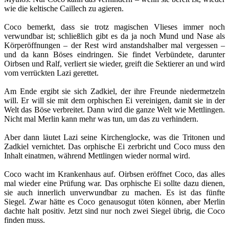
wie die keltische Caillech zu agieren.
Coco bemerkt, dass sie trotz magischen Vlieses immer noch
verwundbar ist; schließlich gibt es da ja noch Mund und Nase als
Körperöffnungen – der Rest wird anstandshalber mal vergessen –
und da kann Böses eindringen. Sie findet Verbündete, darunter
Oirbsen und Ralf, verliert sie wieder, greift die Sektierer an und wird
vom verrückten Lazi gerettet.
Am Ende ergibt sie sich Zadkiel, der ihre Freunde niedermetzeln
will. Er will sie mit dem orphischen Ei vereinigen, damit sie in der
Welt das Böse verbreitet. Dann wird die ganze Welt wie Mettlingen.
Nicht mal Merlin kann mehr was tun, um das zu verhindern.
Aber dann läutet Lazi seine Kirchenglocke, was die Tritonen und
Zadkiel vernichtet. Das orphische Ei zerbricht und Coco muss den
Inhalt einatmen, während Mettlingen wieder normal wird.
Coco wacht im Krankenhaus auf. Oirbsen eröffnet Coco, das alles
mal wieder eine Prüfung war. Das orphische Ei sollte dazu dienen,
sie auch innerlich unverwundbar zu machen. Es ist das fünfte
Siegel. Zwar hätte es Coco genausogut töten können, aber Merlin
dachte halt positiv. Jetzt sind nur noch zwei Siegel übrig, die Coco
finden muss.