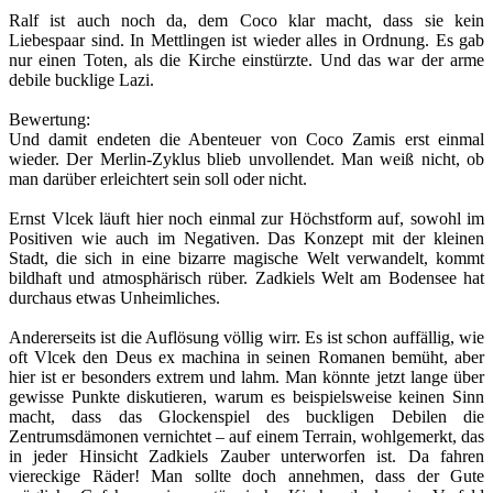
Ralf ist auch noch da, dem Coco klar macht, dass sie kein
Liebespaar sind. In Mettlingen ist wieder alles in Ordnung. Es gab
nur einen Toten, als die Kirche einstürzte. Und das war der arme
debile bucklige Lazi.
Bewertung:
Und damit endeten die Abenteuer von Coco Zamis erst einmal
wieder. Der Merlin-Zyklus blieb unvollendet. Man weiß nicht, ob
man darüber erleichtert sein soll oder nicht.
Ernst Vlcek läuft hier noch einmal zur Höchstform auf, sowohl im
Positiven wie auch im Negativen. Das Konzept mit der kleinen
Stadt, die sich in eine bizarre magische Welt verwandelt, kommt
bildhaft und atmosphärisch rüber. Zadkiels Welt am Bodensee hat
durchaus etwas Unheimliches.
Andererseits ist die Auflösung völlig wirr. Es ist schon auffällig, wie
oft Vlcek den Deus ex machina in seinen Romanen bemüht, aber
hier ist er besonders extrem und lahm. Man könnte jetzt lange über
gewisse Punkte diskutieren, warum es beispielsweise keinen Sinn
macht, dass das Glockenspiel des buckligen Debilen die
Zentrumsdämonen vernichtet – auf einem Terrain, wohlgemerkt, das
in jeder Hinsicht Zadkiels Zauber unterworfen ist. Da fahren
viereckige Räder! Man sollte doch annehmen, dass der Gute