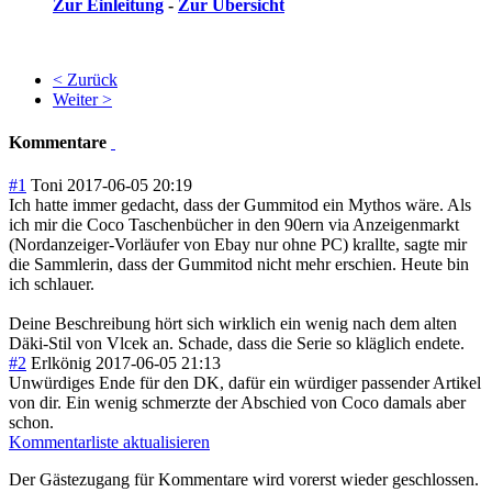
Zur Einleitung
-
Zur Übersicht
< Zurück
Weiter >
Kommentare
#1
Toni
2017-06-05 20:19
Ich hatte immer gedacht, dass der Gummitod ein Mythos wäre. Als
ich mir die Coco Taschenbücher in den 90ern via Anzeigenmarkt
(Nordanzeiger-Vorläufer von Ebay nur ohne PC) krallte, sagte mir
die Sammlerin, dass der Gummitod nicht mehr erschien. Heute bin
ich schlauer.
Deine Beschreibung hört sich wirklich ein wenig nach dem alten
Däki-Stil von Vlcek an. Schade, dass die Serie so kläglich endete.
#2
Erlkönig
2017-06-05 21:13
Unwürdiges Ende für den DK, dafür ein würdiger passender Artikel
von dir. Ein wenig schmerzte der Abschied von Coco damals aber
schon.
Kommentarliste aktualisieren
Der Gästezugang für Kommentare wird vorerst wieder geschlossen.