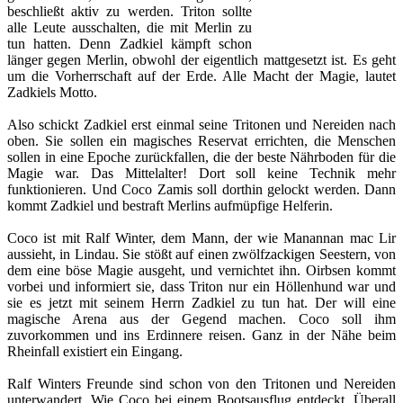
beschließt aktiv zu werden. Triton sollte
alle Leute ausschalten, die mit Merlin zu
tun hatten. Denn Zadkiel kämpft schon
länger gegen Merlin, obwohl der eigentlich mattgesetzt ist. Es geht
um die Vorherrschaft auf der Erde. Alle Macht der Magie, lautet
Zadkiels Motto.
Also schickt Zadkiel erst einmal seine Tritonen und Nereiden nach
oben. Sie sollen ein magisches Reservat errichten, die Menschen
sollen in eine Epoche zurückfallen, die der beste Nährboden für die
Magie war. Das Mittelalter! Dort soll keine Technik mehr
funktionieren. Und Coco Zamis soll dorthin gelockt werden. Dann
kommt Zadkiel und bestraft Merlins aufmüpfige Helferin.
Coco ist mit Ralf Winter, dem Mann, der wie Manannan mac Lir
aussieht, in Lindau. Sie stößt auf einen zwölfzackigen Seestern, von
dem eine böse Magie ausgeht, und vernichtet ihn. Oirbsen kommt
vorbei und informiert sie, dass Triton nur ein Höllenhund war und
sie es jetzt mit seinem Herrn Zadkiel zu tun hat. Der will eine
magische Arena aus der Gegend machen. Coco soll ihm
zuvorkommen und ins Erdinnere reisen. Ganz in der Nähe beim
Rheinfall existiert ein Eingang.
Ralf Winters Freunde sind schon von den Tritonen und Nereiden
unterwandert. Wie Coco bei einem Bootsausflug entdeckt. Überall