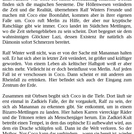
finden sich die magischen Seesterne. Die Höllenwesen verändern
die Zeit und die Realität, übernehmen Ralf Winters Freunde und
machen mit Coco eine Bootsfahrt, kommen aber in ihrer eigenen
Falle um. Coco ruft Merlin zu Hilfe, der aber nur kryptische
Ratschläge gibt wie immer. Coco landet im Städtchen Mettlingen,
wo die Zeit stehengeblieben zu sein scheint. Dort begegnet sie dem
wahnsinnigen Glöckner Lazi, dessen Existenz ihr natürlich als
Dämonin sofort Schmerzen bereitet.
Ralf Winter weiß nicht, was er von der Sache mit Manannan halten
soll. Er hat sich aber in letzter Zeit verändert, ist größer und kräftiger
geworden. Von einem Leben als keltischer Halbgott weiß er aber
nichts mehr. Vielleicht ist er doch beeinflusst von Merlin. Auf jeden
Fall ist er verschossen in Coco. Dann scheint er mit anderen am
Rheinfall zu ertrinken. Hier befindet sich auch der Eingang zum
Zentrum der Erde.
Zusammen mit Oirbsen begibt sich Coco in die Tiefe. Dort läuft sie
erst einmal in Zadkiels Falle, der ihr vorgaukelt, Ralf zu sein, der
sich als Manannan zu erkennen gibt. Sie entkommt, um in einem
Bizarro-Mettlingen zu landen. Hier haben Karren viereckige Räder
und die Tritonen reiten als Menschenjäger herum. Ein Zadkiel-Kult
betreibt einen Tempel, in dem das orphische Ei aufbewahrt wird, aus
dem ein Drache schlüpfen soll. Dann ist die Welt verloren. So der
Mythos. Nur Coco kann das verhindern – wenn sie bereit ist, wieder