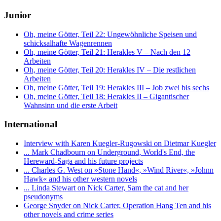
Junior
Oh, meine Götter, Teil 22: Ungewöhnliche Speisen und
schicksalhafte Wagenrennen
Oh, meine Götter, Teil 21: Herakles V – Nach den 12
Arbeiten
Oh, meine Götter, Teil 20: Herakles IV – Die restlichen
Arbeiten
Oh, meine Götter, Teil 19: Herakles III – Job zwei bis sechs
Oh, meine Götter, Teil 18: Herakles II – Gigantischer
Wahnsinn und die erste Arbeit
International
Interview with Karen Kuegler-Rugowski on Dietmar Kuegler
... Mark Chadbourn on Underground, World's End, the
Hereward-Saga and his future projects
... Charles G. West on »Stone Hand«, »Wind River«, »Johnn
Hawk« and his other western novels
... Linda Stewart on Nick Carter, Sam the cat and her
pseudonyms
George Snyder on Nick Carter, Operation Hang Ten and his
other novels and crime series