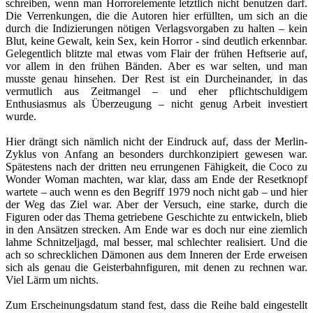
schreiben, wenn man Horrorelemente letztlich nicht benutzen darf.
Die Verrenkungen, die die Autoren hier erfüllten, um sich an die
durch die Indizierungen nötigen Verlagsvorgaben zu halten – kein
Blut, keine Gewalt, kein Sex, kein Horror - sind deutlich erkennbar.
Gelegentlich blitzte mal etwas vom Flair der frühen Heftserie auf,
vor allem in den frühen Bänden. Aber es war selten, und man
musste genau hinsehen. Der Rest ist ein Durcheinander, in das
vermutlich aus Zeitmangel – und eher pflichtschuldigem
Enthusiasmus als Überzeugung – nicht genug Arbeit investiert
wurde.
Hier drängt sich nämlich nicht der Eindruck auf, dass der Merlin-
Zyklus von Anfang an besonders durchkonzipiert gewesen war.
Spätestens nach der dritten neu errungenen Fähigkeit, die Coco zu
Wonder Woman machten, war klar, dass am Ende der Resetknopf
wartete – auch wenn es den Begriff 1979 noch nicht gab – und hier
der Weg das Ziel war. Aber der Versuch, eine starke, durch die
Figuren oder das Thema getriebene Geschichte zu entwickeln, blieb
in den Ansätzen strecken. Am Ende war es doch nur eine ziemlich
lahme Schnitzeljagd, mal besser, mal schlechter realisiert. Und die
ach so schrecklichen Dämonen aus dem Inneren der Erde erweisen
sich als genau die Geisterbahnfiguren, mit denen zu rechnen war.
Viel Lärm um nichts.
Zum Erscheinungsdatum stand fest, dass die Reihe bald eingestellt