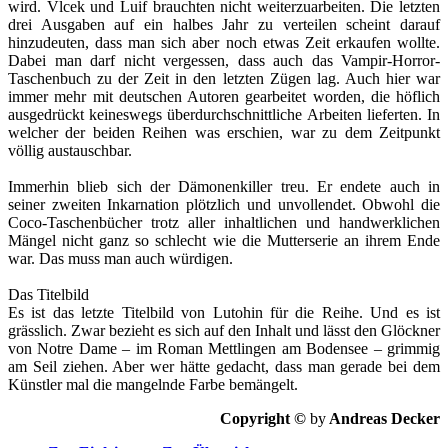
wird. Vlcek und Luif brauchten nicht weiterzuarbeiten. Die letzten
drei Ausgaben auf ein halbes Jahr zu verteilen scheint darauf
hinzudeuten, dass man sich aber noch etwas Zeit erkaufen wollte.
Dabei man darf nicht vergessen, dass auch das Vampir-Horror-
Taschenbuch zu der Zeit in den letzten Zügen lag. Auch hier war
immer mehr mit deutschen Autoren gearbeitet worden, die höflich
ausgedrückt keineswegs überdurchschnittliche Arbeiten lieferten. In
welcher der beiden Reihen was erschien, war zu dem Zeitpunkt
völlig austauschbar.
Immerhin blieb sich der Dämonenkiller treu. Er endete auch in
seiner zweiten Inkarnation plötzlich und unvollendet. Obwohl die
Coco-Taschenbücher trotz aller inhaltlichen und handwerklichen
Mängel nicht ganz so schlecht wie die Mutterserie an ihrem Ende
war. Das muss man auch würdigen.
Das Titelbild
Es ist das letzte Titelbild von Lutohin für die Reihe. Und es ist
grässlich. Zwar bezieht es sich auf den Inhalt und lässt den Glöckner
von Notre Dame – im Roman Mettlingen am Bodensee – grimmig
am Seil ziehen. Aber wer hätte gedacht, dass man gerade bei dem
Künstler mal die mangelnde Farbe bemängelt.
Copyright ©
by
Andreas Decker