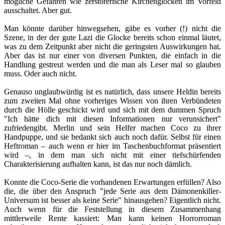
mögliche Gefahren wie zerstörerische Kirchenglocken im Vorfeld
ausschaltet. Aber gut.
Man könnte darüber hinwegsehen, gäbe es vorher (!) nicht die
Szene, in der der gute Lazi die Glocke bereits schon einmal läutet,
was zu dem Zeitpunkt aber nicht die geringsten Auswirkungen hat.
Aber das ist nur einer von diversen Punkten, die einfach in die
Handlung gestreut werden und die man als Leser mal so glauben
muss. Oder auch nicht.
Genauso unglaubwürdig ist es natürlich, dass unsere Heldin bereits
zum zweiten Mal ohne vorheriges Wissen von ihren Verbündeten
durch die Hölle geschickt wird und sich mit dem dummen Spruch
"Ich hätte dich mit diesen Informationen nur verunsichert"
zufriedengibt. Merlin und sein Helfer machen Coco zu ihrer
Handpuppe, und sie bedankt sich auch noch dafür. Selbst für einen
Heftroman – auch wenn er hier im Taschenbuchformat präsentiert
wird –, in dem man sich nicht mit einer tiefschürfenden
Charakterisierung aufhalten kann, ist das nur noch dämlich.
Konnte die Coco-Serie die vorhandenen Erwartungen erfüllen? Also
die, die über den Anspruch "jede Serie aus dem Dämonenkiller-
Universum ist besser als keine Serie" hinausgehen? Eigentlich nicht.
Auch wenn für die Feststellung in diesem Zusammenhang
mittlerweile Rente kassiert: Man kann keinen Horrorroman