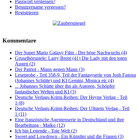
Passwort vergessen?
Benutzername vergessen?
Registrieren
Kommentare
Der Super Mario Galaxy Film - Der böse Nachwuchs (4)
Gruselhörspiele: Larry Brent (41) Die Lady mit den toten
Augen (2)
Der Patriot - Mann gegen Mann (3)
Leseprobe - Teil 358-9, Teil der Fantasyserie von Josh Fagora
(Johannes Schütte) und KI Gemini, Monica etc (4)
... Johannes Schütte über ihn als Autoren, Schöpfer
fantastischer Welten und KI (3)
Deutsche Verlags-Krimi-Reihen: Der Heyne Verlag - Teil
1 (8)
Deutsche Verlags-Krimi-Reihen: Der Ullstein Verlag - Teil
1 (11)
Eine französische Agentenserie in Deutschland und ihre
Bearbeitung - Malko (12)
Ich bin Legende - Tote Welt (2)
Sweet and Lowdown - Ein Künstler und die Frauen (3)