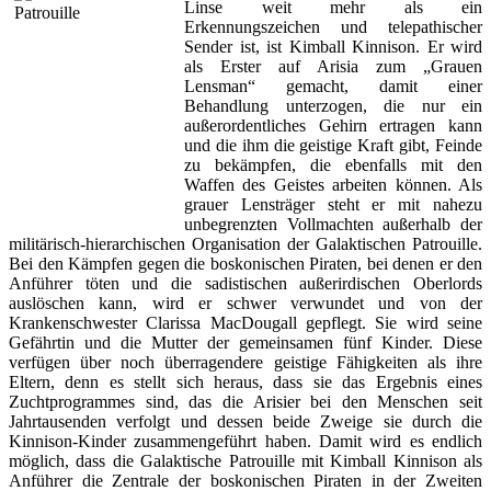
Linse weit mehr als ein
Erkennungszeichen und telepathischer
Sender ist, ist Kimball Kinnison. Er wird
als Erster auf Arisia zum „Grauen
Lensman“ gemacht, damit einer
Behandlung unterzogen, die nur ein
außerordentliches Gehirn ertragen kann
und die ihm die geistige Kraft gibt, Feinde
zu bekämpfen, die ebenfalls mit den
Waffen des Geistes arbeiten können. Als
grauer Lensträger steht er mit nahezu
unbegrenzten Vollmachten außerhalb der
militärisch-hierarchischen Organisation der Galaktischen Patrouille.
Bei den Kämpfen gegen die boskonischen Piraten, bei denen er den
Anführer töten und die sadistischen außerirdischen Oberlords
auslöschen kann, wird er schwer verwundet und von der
Krankenschwester Clarissa MacDougall gepflegt. Sie wird seine
Gefährtin und die Mutter der gemeinsamen fünf Kinder. Diese
verfügen über noch überragendere geistige Fähigkeiten als ihre
Eltern, denn es stellt sich heraus, dass sie das Ergebnis eines
Zuchtprogrammes sind, das die Arisier bei den Menschen seit
Jahrtausenden verfolgt und dessen beide Zweige sie durch die
Kinnison-Kinder zusammengeführt haben. Damit wird es endlich
möglich, dass die Galaktische Patrouille mit Kimball Kinnison als
Anführer die Zentrale der boskonischen Piraten in der Zweiten