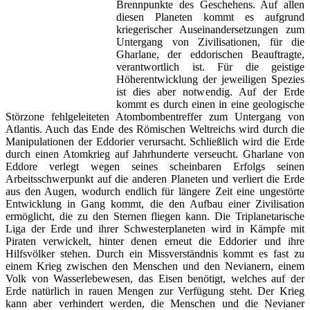
Brennpunkte des Geschehens. Auf allen
diesen Planeten kommt es aufgrund
kriegerischer Auseinandersetzungen zum
Untergang von Zivilisationen, für die
Gharlane, der eddorischen Beauftragte,
verantwortlich ist. Für die geistige
Höherentwicklung der jeweiligen Spezies
ist dies aber notwendig. Auf der Erde
kommt es durch einen in eine geologische
Störzone fehlgeleiteten Atombombentreffer zum Untergang von
Atlantis. Auch das Ende des Römischen Weltreichs wird durch die
Manipulationen der Eddorier verursacht. Schließlich wird die Erde
durch einen Atomkrieg auf Jahrhunderte verseucht. Gharlane von
Eddore verlegt wegen seines scheinbaren Erfolgs seinen
Arbeitsschwerpunkt auf die anderen Planeten und verliert die Erde
aus den Augen, wodurch endlich für längere Zeit eine ungestörte
Entwicklung in Gang kommt, die den Aufbau einer Zivilisation
ermöglicht, die zu den Sternen fliegen kann. Die Triplanetarische
Liga der Erde und ihrer Schwesterplaneten wird in Kämpfe mit
Piraten verwickelt, hinter denen erneut die Eddorier und ihre
Hilfsvölker stehen. Durch ein Missverständnis kommt es fast zu
einem Krieg zwischen den Menschen und den Nevianern, einem
Volk von Wasserlebewesen, das Eisen benötigt, welches auf der
Erde natürlich in rauen Mengen zur Verfügung steht. Der Krieg
kann aber verhindert werden, die Menschen und die Nevianer