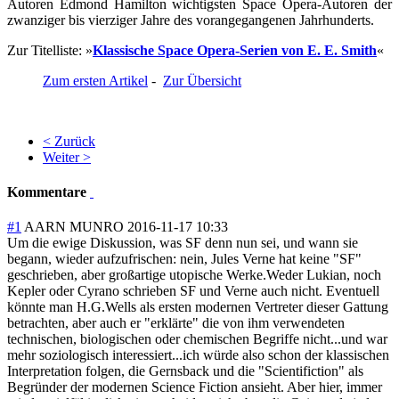
Autoren Edmond Hamilton wichtigsten Space Opera-Autoren der
zwanziger bis vierziger Jahre des vorangegangenen Jahrhunderts.
Zur Titelliste: »
Klassische Space Opera-Serien von E. E. Smith
«
Zum ersten Artikel
-
Zur Übersicht
< Zurück
Weiter >
Kommentare
#1
AARN MUNRO
2016-11-17 10:33
Um die ewige Diskussion, was SF denn nun sei, und wann sie
begann, wieder aufzufrischen: nein, Jules Verne hat keine "SF"
geschrieben, aber großartige utopische Werke.Weder Lukian, noch
Kepler oder Cyrano schrieben SF und Verne auch nicht. Eventuell
könnte man H.G.Wells als ersten modernen Vertreter dieser Gattung
betrachten, aber auch er "erklärte" die von ihm verwendeten
technischen, biologischen oder chemischen Begriffe nicht...und war
mehr soziologisch interessiert...ich würde also schon der klassischen
Interpretation folgen, die Gernsback und die "Scientifiction" als
Begründer der modernen Science Fiction ansieht. Aber hier, immer