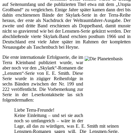
auf Seitenumfang und die publizierten Titel etwa mit dem „Utopia
Großband“ zu vergleichen. Einige Jahre später kamen dann drei bis
dahin erschienenen Bände der Skylark-Serie in der Terra-Reihe
heraus, der erste als Nachdruck der Weltraumfahrer-Ausgabe. Der
zweite und dritte Band erschienen als Doppelband, damit musste
nicht so gravierend wie bei der Lensmen-Serie gekürzt werden. Der
abschließende vierte Skylark-Band erschien posthum 1966 und in
Deutschland erst viele Jahre später im Rahmen der kompletten
Neuausgabe als Taschenbuch bei Heyne.
Die erste internationale Erfolgsserie, die im
Terra Kleinband publiziert wurde, war
aber noch vor den „Skylark“-Romanen die
„Lensmen“-Serie von E. E. Smith. Diese
Serie wurde in zügiger Reihenfolge in
sechs Bänden zwischen der Nr. 199 und
222 veröffentlicht. Die Vorbemerkung zur
Serie in der Leserkontaktseite las sich
folgendermaßen:
Liebe Terra-Freunde!
Keine Einleitung – und sei sie auch
noch so umfangreich – wäre in der
Lage, all das zu würdigen, was E. E. Smith mit seinen
Lensmen-Romanen sagen will. Die Lensmen-Serie,