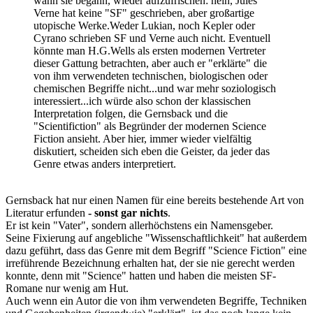
wann sie begann, wieder aufzufrischen: nein, Jules
Verne hat keine "SF" geschrieben, aber großartige
utopische Werke.Weder Lukian, noch Kepler oder
Cyrano schrieben SF und Verne auch nicht. Eventuell
könnte man H.G.Wells als ersten modernen Vertreter
dieser Gattung betrachten, aber auch er "erklärte" die
von ihm verwendeten technischen, biologischen oder
chemischen Begriffe nicht...und war mehr soziologisch
interessiert...ich würde also schon der klassischen
Interpretation folgen, die Gernsback und die
"Scientifiction" als Begründer der modernen Science
Fiction ansieht. Aber hier, immer wieder vielfältig
diskutiert, scheiden sich eben die Geister, da jeder das
Genre etwas anders interpretiert.
Gernsback hat nur einen Namen für eine bereits bestehende Art von
Literatur erfunden
- sonst gar nichts
.
Er ist kein "Vater", sondern allerhöchstens ein Namensgeber.
Seine Fixierung auf angebliche "Wissenschaftlichkeit" hat außerdem
dazu geführt, dass das Genre mit dem Begriff "Science Fiction" eine
irreführende Bezeichnung erhalten hat, der sie nie gerecht werden
konnte, denn mit "Science" hatten und haben die meisten SF-
Romane nur wenig am Hut.
Auch wenn ein Autor die von ihm verwendeten Begriffe, Techniken