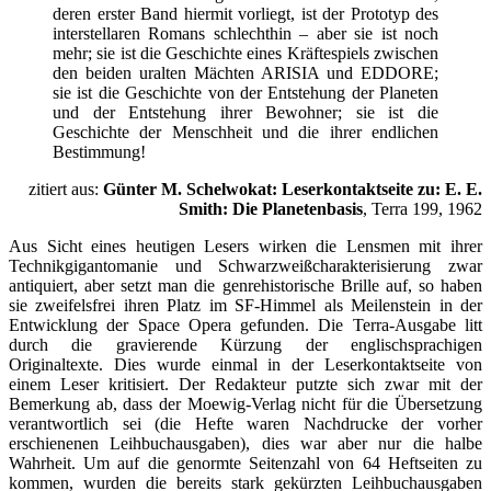
deren erster Band hiermit vorliegt, ist der Prototyp des
interstellaren Romans schlechthin – aber sie ist noch
mehr; sie ist die Geschichte eines Kräftespiels zwischen
den beiden uralten Mächten ARISIA und EDDORE;
sie ist die Geschichte von der Entstehung der Planeten
und der Entstehung ihrer Bewohner; sie ist die
Geschichte der Menschheit und die ihrer endlichen
Bestimmung!
zitiert aus:
Günter M. Schelwokat: Leserkontaktseite zu: E. E.
Smith: Die Planetenbasis
, Terra 199, 1962
Aus Sicht eines heutigen Lesers wirken die Lensmen mit ihrer
Technikgigantomanie und Schwarzweißcharakterisierung zwar
antiquiert, aber setzt man die genrehistorische Brille auf, so haben
sie zweifelsfrei ihren Platz im SF-Himmel als Meilenstein in der
Entwicklung der Space Opera gefunden. Die Terra-Ausgabe litt
durch die gravierende Kürzung der englischsprachigen
Originaltexte. Dies wurde einmal in der Leserkontaktseite von
einem Leser kritisiert. Der Redakteur putzte sich zwar mit der
Bemerkung ab, dass der Moewig-Verlag nicht für die Übersetzung
verantwortlich sei (die Hefte waren Nachdrucke der vorher
erschienenen Leihbuchausgaben), dies war aber nur die halbe
Wahrheit. Um auf die genormte Seitenzahl von 64 Heftseiten zu
kommen, wurden die bereits stark gekürzten Leihbuchausgaben