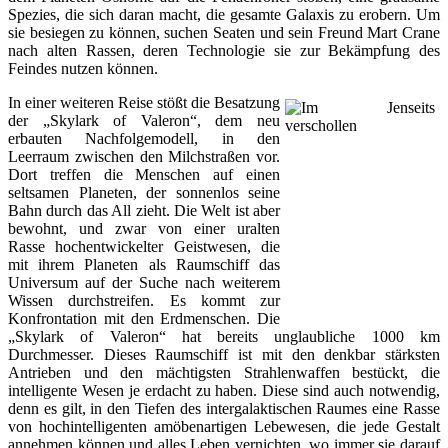
Spezies, die sich daran macht, die gesamte Galaxis zu erobern. Um
sie besiegen zu können, suchen Seaten und sein Freund Mart Crane
nach alten Rassen, deren Technologie sie zur Bekämpfung des
Feindes nutzen können.
In einer weiteren Reise stößt die Besatzung
der „Skylark of Valeron“, dem neu
erbauten Nachfolgemodell, in den
Leerraum zwischen den Milchstraßen vor.
Dort treffen die Menschen auf einen
seltsamen Planeten, der sonnenlos seine
Bahn durch das All zieht. Die Welt ist aber
bewohnt, und zwar von einer uralten
Rasse hochentwickelter Geistwesen, die
mit ihrem Planeten als Raumschiff das
Universum auf der Suche nach weiterem
Wissen durchstreifen. Es kommt zur
Konfrontation mit den Erdmenschen. Die
„Skylark of Valeron“ hat bereits unglaubliche 1000 km
Durchmesser. Dieses Raumschiff ist mit den denkbar stärksten
Antrieben und den mächtigsten Strahlenwaffen bestückt, die
intelligente Wesen je erdacht zu haben. Diese sind auch notwendig,
denn es gilt, in den Tiefen des intergalaktischen Raumes eine Rasse
von hochintelligenten amöbenartigen Lebewesen, die jede Gestalt
annehmen können und alles Leben vernichten, wo immer sie darauf