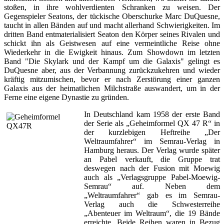
stoßen, in ihre wohlverdienten Schranken zu weisen. Der
Gegenspieler Seatons, der tückische Oberschurke Marc DuQuesne,
taucht in allen Bänden auf und macht allerhand Schwierigkeiten. Im
dritten Band entmaterialisiert Seaton den Körper seines Rivalen und
schickt ihn als Geistwesen auf eine vermeintliche Reise ohne
Wiederkehr in die Ewigkeit hinaus. Zum Showdown im letzten
Band "Die Skylark und der Kampf um die Galaxis" gelingt es
DuQuesne aber, aus der Verbannung zurückzukehren und wieder
kräftig mitzumischen, bevor er nach Zerstörung einer ganzen
Galaxis aus der heimatlichen Milchstraße auswandert, um in der
Ferne eine eigene Dynastie zu gründen.
In Deutschland kam 1958 der erste Band
der Serie als „Geheimformel QX 47 R“ in
der kurzlebigen Heftreihe „Der
Weltraumfahrer“ im Semrau-Verlag in
Hamburg heraus. Der Verlag wurde später
an Pabel verkauft, die Gruppe trat
deswegen nach der Fusion mit Moewig
auch als „Verlagsgruppe Pabel-Moewig-
Semrau“ auf. Neben dem
„Weltraumfahrer“ gab es im Semrau-
Verlag auch die Schwesterreihe
„Abenteuer im Weltraum“, die 19 Bände
erreichte. Beide Reihen waren in Bezug