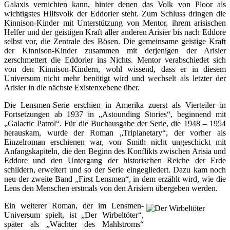
Galaxis vernichten kann, hinter denen das Volk von Ploor als
wichtigstes Hilfsvolk der Eddorier steht. Zum Schluss dringen die
Kinnison-Kinder mit Unterstützung von Mentor, ihrem arisischen
Helfer und der geistigen Kraft aller anderen Arisier bis nach Eddore
selbst vor, die Zentrale des Bösen. Die gemeinsame geistige Kraft
der Kinnison-Kinder zusammen mit derjenigen der Arisier
zerschmettert die Eddorier ins Nichts. Mentor verabschiedet sich
von den Kinnison-Kindern, wohl wissend, dass er in diesem
Universum nicht mehr benötigt wird und wechselt als letzter der
Arisier in die nächste Existenxebene über.
Die Lensmen-Serie erschien in Amerika zuerst als Vierteiler in
Fortsetzungen ab 1937 in „Astounding Stories“, beginnend mit
„Galactic Patrol“. Für die Buchausgabe der Serie, die 1948 – 1954
herauskam, wurde der Roman „Triplanetary“, der vorher als
Einzelroman erschienen war, von Smith nicht ungeschickt mit
Anfangskapiteln, die den Beginn des Konflikts zwischen Arisia und
Eddore und den Untergang der historischen Reiche der Erde
schildern, erweitert und so der Serie eingegliedert. Dazu kam noch
neu der zweite Band „First Lensmen“, in dem erzählt wird, wie die
Lens den Menschen erstmals von den Arisiern übergeben werden.
Ein weiterer Roman, der im Lensmen-
Universum spielt, ist „Der Wirbeltöter“,
später als „Wächter des Mahlstroms“