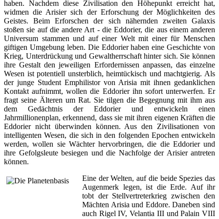
haben. Nachdem diese Zivilisation den Höhepunkt erreicht hat,
widmen die Arisier sich der Erforschung der Möglichkeiten des
Geistes. Beim Erforschen der sich nähernden zweiten Galaxis
stoßen sie auf die andere Art - die Eddorier, die aus einem anderen
Universum stammen und auf einer Welt mit einer für Menschen
giftigen Umgebung leben. Die Eddorier haben eine Geschichte von
Krieg, Unterdrückung und Gewaltherrschaft hinter sich. Sie können
ihre Gestalt den jeweiligen Erfordernissen anpassen, das einzelne
Wesen ist potentiell unsterblich, heimtückisch und machtgierig. Als
der junge Student Emphilistor von Arisia mit ihnen gedanklichen
Kontakt aufnimmt, wollen die Eddorier ihn sofort unterwerfen. Er
fragt seine Älteren um Rat. Sie tilgen die Begegnung mit ihm aus
dem Gedächtnis der Eddorier und entwickeln einen
Jahrmillionenplan, erkennend, dass sie mit ihren eigenen Kräften die
Eddorier nicht überwinden können. Aus den Zivilisationen von
intelligenten Wesen, die sich in den folgenden Epochen entwickeln
werden, wollen sie Wächter hervorbringen, die die Eddorier und
ihre Gefolgsleute besiegen und die Nachfolge der Arisier antreten
können.
Eine der Welten, auf die beide Spezies das
Augenmerk legen, ist die Erde. Auf ihr
tobt der Stellvertreterkrieg zwischen den
Mächten Arisia und Eddore. Daneben sind
auch Rigel IV, Velantia III und Palain VIII