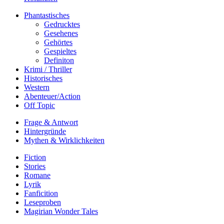
Phantastisches
Gedrucktes
Gesehenes
Gehörtes
Gespieltes
Definiton
Krimi / Thriller
Historisches
Western
Abenteuer/Action
Off Topic
Frage & Antwort
Hintergründe
Mythen & Wirklichkeiten
Fiction
Stories
Romane
Lyrik
Fanficition
Leseproben
Magirian Wonder Tales