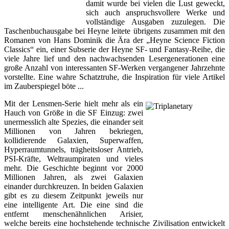
damit wurde bei vielen die Lust geweckt,
sich auch anspruchsvollere Werke und
vollständige Ausgaben zuzulegen. Die
Taschenbuchausgabe bei Heyne leitete übrigens zusammen mit den
Romanen von Hans Dominik die Ära der „Heyne Science Fiction
Classics“ ein, einer Subserie der Heyne SF- und Fantasy-Reihe, die
viele Jahre lief und den nachwachsenden Lesergenerationen eine
große Anzahl von interessanten SF-Werken vergangener Jahrzehnte
vorstellte. Eine wahre Schatztruhe, die Inspiration für viele Artikel
im Zauberspiegel böte ...
Mit der Lensmen-Serie hielt mehr als ein
Hauch von Größe in die SF Einzug: zwei
unermesslich alte Spezies, die einander seit
Millionen von Jahren bekriegen,
kollidierende Galaxien, Superwaffen,
Hyperraumtunnels, trägheitsloser Antrieb,
PSI-Kräfte, Weltraumpiraten und vieles
mehr. Die Geschichte beginnt vor 2000
Millionen Jahren, als zwei Galaxien
einander durchkreuzen. In beiden Galaxien
gibt es zu diesem Zeitpunkt jeweils nur
eine intelligente Art. Die eine sind die
entfernt menschenähnlichen Arisier,
welche bereits eine hochstehende technische Zivilisation entwickelt