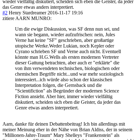
wieder vielfältig diskutiert, scheiden sich eben die Geister, da jeder
das Genre etwas anders interpretiert.
#2
Henry Stardreamer
2016-11-17 19:16
zitiere AARN MUNRO:
Um die ewige Diskussion, was SF denn nun sei, und
wann sie begann, wieder aufzufrischen: nein, Jules
Verne hat keine "SF" geschrieben, aber großartige
utopische Werke.Weder Lukian, noch Kepler oder
Cyrano schrieben SF und Verne auch nicht. Eventuell
könnte man H.G.Wells als ersten modernen Vertreter
dieser Gattung betrachten, aber auch er "erklärte" die
von ihm verwendeten technischen, biologischen oder
chemischen Begriffe nicht...und war mehr soziologisch
interessiert...ich würde also schon der klassischen
Interpretation folgen, die Gernsback und die
"Scientifiction" als Begründer der modernen Science
Fiction ansieht. Aber hier, immer wieder vielfältig
diskutiert, scheiden sich eben die Geister, da jeder das
Genre etwas anders interpretiert.
Aarn, danke für deinen Debattenbeitrag! Ich bin allerdings mit
meiner Meinung eher in der Nähe von Brian Aldiss, der in seinem
"Millionen-Jahre-Traum“ Mary Shelleys "Frankenstein" als