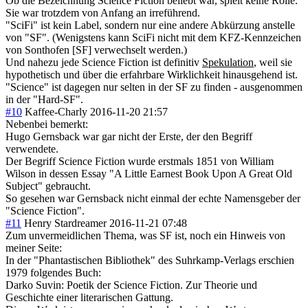
Ob die Bezeichnung Science Fiction beliebt war, spielt keine Rolle.
Sie war trotzdem von Anfang an irreführend.
"SciFi" ist kein Label, sondern nur eine andere Abkürzung anstelle
von "SF". (Wenigstens kann SciFi nicht mit dem KFZ-Kennzeichen
von Sonthofen [SF] verwechselt werden.)
Und nahezu jede Science Fiction ist definitiv
Spekulation
, weil sie
hypothetisch und über die erfahrbare Wirklichkeit hinausgehend ist.
"Science" ist dagegen nur selten in der SF zu finden - ausgenommen
in der "Hard-SF".
#10
Kaffee-Charly
2016-11-20 21:57
Nebenbei bemerkt:
Hugo Gernsback war gar nicht der Erste, der den Begriff
verwendete.
Der Begriff Science Fiction wurde erstmals 1851 von William
Wilson in dessen Essay "A Little Earnest Book Upon A Great Old
Subject" gebraucht.
So gesehen war Gernsback nicht einmal der echte Namensgeber der
"Science Fiction".
#11
Henry Stardreamer
2016-11-21 07:48
Zum unvermeidlichen Thema, was SF ist, noch ein Hinweis von
meiner Seite:
In der "Phantastischen Bibliothek" des Suhrkamp-Verlags erschien
1979 folgendes Buch:
Darko Suvin: Poetik der Science Fiction. Zur Theorie und
Geschichte einer literarischen Gattung.