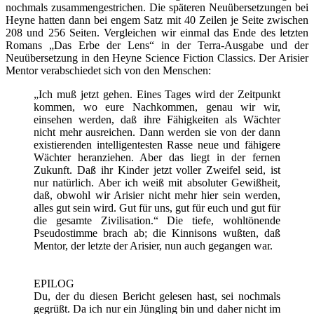
nochmals zusammengestrichen. Die späteren Neuübersetzungen bei
Heyne hatten dann bei engem Satz mit 40 Zeilen je Seite zwischen
208 und 256 Seiten. Vergleichen wir einmal das Ende des letzten
Romans „Das Erbe der Lens“ in der Terra-Ausgabe und der
Neuübersetzung in den Heyne Science Fiction Classics. Der Arisier
Mentor verabschiedet sich von den Menschen:
„Ich muß jetzt gehen. Eines Tages wird der Zeitpunkt
kommen, wo eure Nachkommen, genau wir wir,
einsehen werden, daß ihre Fähigkeiten als Wächter
nicht mehr ausreichen. Dann werden sie von der dann
existierenden intelligentesten Rasse neue und fähigere
Wächter heranziehen. Aber das liegt in der fernen
Zukunft. Daß ihr Kinder jetzt voller Zweifel seid, ist
nur natürlich. Aber ich weiß mit absoluter Gewißheit,
daß, obwohl wir Arisier nicht mehr hier sein werden,
alles gut sein wird. Gut für uns, gut für euch und gut für
die gesamte Zivilisation.“ Die tiefe, wohltönende
Pseudostimme brach ab; die Kinnisons wußten, daß
Mentor, der letzte der Arisier, nun auch gegangen war.
EPILOG
Du, der du diesen Bericht gelesen hast, sei nochmals
gegrüßt. Da ich nur ein Jüngling bin und daher nicht im