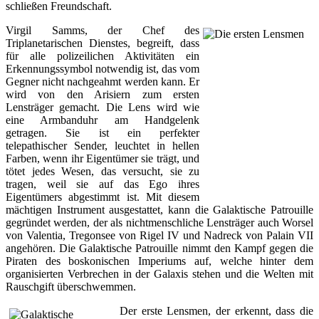
schließen Freundschaft.
Virgil Samms, der Chef des
Triplanetarischen Dienstes, begreift, dass
für alle polizeilichen Aktivitäten ein
Erkennungssymbol notwendig ist, das vom
Gegner nicht nachgeahmt werden kann. Er
wird von den Arisiern zum ersten
Lensträger gemacht. Die Lens wird wie
eine Armbanduhr am Handgelenk
getragen. Sie ist ein perfekter
telepathischer Sender, leuchtet in hellen
Farben, wenn ihr Eigentümer sie trägt, und
tötet jedes Wesen, das versucht, sie zu
tragen, weil sie auf das Ego ihres
Eigentümers abgestimmt ist. Mit diesem
mächtigen Instrument ausgestattet, kann die Galaktische Patrouille
gegründet werden, der als nichtmenschliche Lensträger auch Worsel
von Valentia, Tregonsee von Rigel IV und Nadreck von Palain VII
angehören. Die Galaktische Patrouille nimmt den Kampf gegen die
Piraten des boskonischen Imperiums auf, welche hinter dem
organisierten Verbrechen in der Galaxis stehen und die Welten mit
Rauschgift überschwemmen.
Der erste Lensmen, der erkennt, dass die