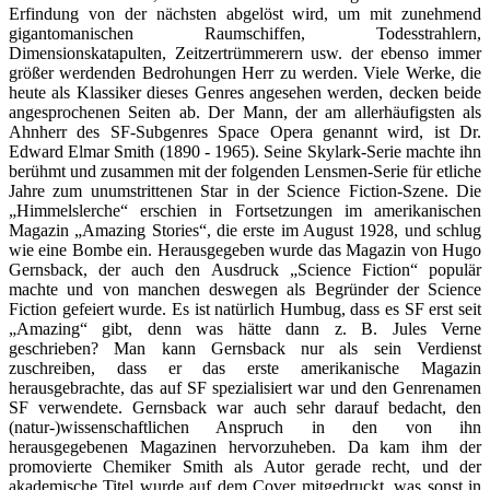
Erfindung von der nächsten abgelöst wird, um mit zunehmend
gigantomanischen Raumschiffen, Todesstrahlern,
Dimensionskatapulten, Zeitzertrümmerern usw. der ebenso immer
größer werdenden Bedrohungen Herr zu werden. Viele Werke, die
heute als Klassiker dieses Genres angesehen werden, decken beide
angesprochenen Seiten ab. Der Mann, der am allerhäufigsten als
Ahnherr des SF-Subgenres Space Opera genannt wird, ist Dr.
Edward Elmar Smith (1890 - 1965). Seine Skylark-Serie machte ihn
berühmt und zusammen mit der folgenden Lensmen-Serie für etliche
Jahre zum unumstrittenen Star in der Science Fiction-Szene. Die
„Himmelslerche“ erschien in Fortsetzungen im amerikanischen
Magazin „Amazing Stories“, die erste im August 1928, und schlug
wie eine Bombe ein. Herausgegeben wurde das Magazin von Hugo
Gernsback, der auch den Ausdruck „Science Fiction“ populär
machte und von manchen deswegen als Begründer der Science
Fiction gefeiert wurde. Es ist natürlich Humbug, dass es SF erst seit
„Amazing“ gibt, denn was hätte dann z. B. Jules Verne
geschrieben? Man kann Gernsback nur als sein Verdienst
zuschreiben, dass er das erste amerikanische Magazin
herausgebrachte, das auf SF spezialisiert war und den Genrenamen
SF verwendete. Gernsback war auch sehr darauf bedacht, den
(natur-)wissenschaftlichen Anspruch in den von ihn
herausgegebenen Magazinen hervorzuheben. Da kam ihm der
promovierte Chemiker Smith als Autor gerade recht, und der
akademische Titel wurde auf dem Cover mitgedruckt, was sonst in