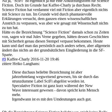
Na ja, "SciFi" ist eigentlich ja nur eine Abkürzungsform für Science
Fiction. Doch im Grunde hat Kaffee-Charly ja durchaus Recht.
Science Fiction hat verdammt viel mit Fiction aber eigentlich nichts
mit Science zu tun. Im Grunde wird durch phantasievolle
Erklärungen versucht, dem ganzen einen wissenschaftlichen
Anstrich zu verpassen, was aber wie gesagt mit Wissenschaft nichts
zu tun hat.
Hätte es die Bezeichnung "Science Fiction" damals schon zu Zeiten
von, sagen wir mal Jules Verne gegeben, hätten dessen Geschichten
mit Sicherheit genau diesen Stempel verpasst bekommen. Heute
kann und darf man das persönlich auch anders sehen, aber allgemein
ändert das nichts an der grundsätzlichen Eingliederung in die SF-
Sparte.
#9
Kaffee-Charly
2016-11-20 19:46
zitiere Heiko Langhans:
Diese duchaus beliebte Bezeichnung ist aber
jahrzehntelang wegweisend gewesen, bis sie durch das
strunzdumme Label SciFi abgelöst worden ist.
Speculative Fiction ist ganz kurz während der New
Wave interessant gewesen - davon spricht kein Mensch
mehr.
Irgendwann ist es mit den Umdeutungen auch gut.