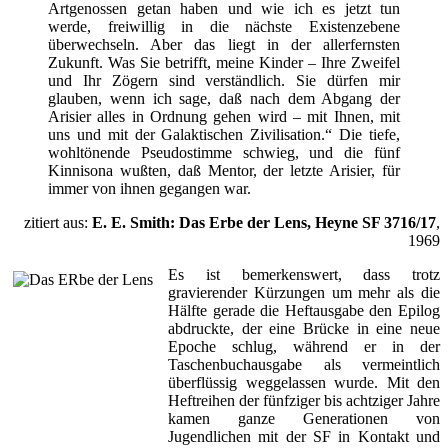
Artgenossen getan haben und wie ich es jetzt tun
werde, freiwillig in die nächste Existenzebene
überwechseln. Aber das liegt in der allerfernsten
Zukunft. Was Sie betrifft, meine Kinder – Ihre Zweifel
und Ihr Zögern sind verständlich. Sie dürfen mir
glauben, wenn ich sage, daß nach dem Abgang der
Arisier alles in Ordnung gehen wird – mit Ihnen, mit
uns und mit der Galaktischen Zivilisation.“ Die tiefe,
wohltönende Pseudostimme schwieg, und die fünf
Kinnisona wußten, daß Mentor, der letzte Arisier, für
immer von ihnen gegangen war.
zitiert aus:
E. E. Smith: Das Erbe der Lens, Heyne SF 3716/17
,
1969
Es ist bemerkenswert, dass trotz
gravierender Kürzungen um mehr als die
Hälfte gerade die Heftausgabe den Epilog
abdruckte, der eine Brücke in eine neue
Epoche schlug, während er in der
Taschenbuchausgabe als vermeintlich
überflüssig weggelassen wurde. Mit den
Heftreihen der fünfziger bis achtziger Jahre
kamen ganze Generationen von
Jugendlichen mit der SF in Kontakt und