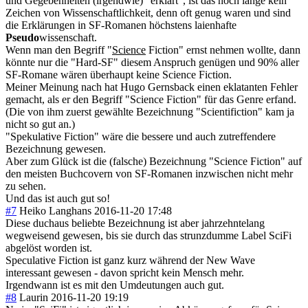
und Gegebenheiten (irgendwie) "erklärt", ist das noch lange kein
Zeichen von Wissenschaftlichkeit, denn oft genug waren und sind
die Erklärungen in SF-Romanen höchstens laienhafte
Pseudo
wissenschaft.
Wenn man den Begriff "
Science
Fiction" ernst nehmen wollte, dann
könnte nur die "Hard-SF" diesem Anspruch genügen und 90% aller
SF-Romane wären überhaupt keine Science Fiction.
Meiner Meinung nach hat Hugo Gernsback einen eklatanten Fehler
gemacht, als er den Begriff "Science Fiction" für das Genre erfand.
(Die von ihm zuerst gewählte Bezeichnung "Scientifiction" kam ja
nicht so gut an.)
"Spekulative Fiction" wäre die bessere und auch zutreffendere
Bezeichnung gewesen.
Aber zum Glück ist die (falsche) Bezeichnung "Science Fiction" auf
den meisten Buchcovern von SF-Romanen inzwischen nicht mehr
zu sehen.
Und das ist auch gut so!
#7
Heiko Langhans
2016-11-20 17:48
Diese duchaus beliebte Bezeichnung ist aber jahrzehntelang
wegweisend gewesen, bis sie durch das strunzdumme Label SciFi
abgelöst worden ist.
Speculative Fiction ist ganz kurz während der New Wave
interessant gewesen - davon spricht kein Mensch mehr.
Irgendwann ist es mit den Umdeutungen auch gut.
#8
Laurin
2016-11-20 19:19