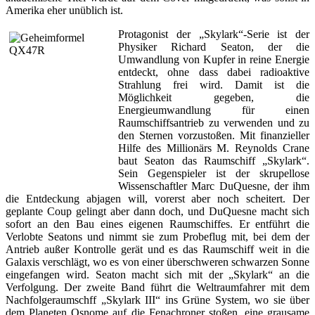
Amerika eher unüblich ist.
Protagonist der „Skylark“-Serie ist der
Physiker Richard Seaton, der die
Umwandlung von Kupfer in reine Energie
entdeckt, ohne dass dabei radioaktive
Strahlung frei wird. Damit ist die
Möglichkeit gegeben, die
Energieumwandlung für einen
Raumschiffsantrieb zu verwenden und zu
den Sternen vorzustoßen. Mit finanzieller
Hilfe des Millionärs M. Reynolds Crane
baut Seaton das Raumschiff „Skylark“.
Sein Gegenspieler ist der skrupellose
Wissenschaftler Marc DuQuesne, der ihm
die Entdeckung abjagen will, vorerst aber noch scheitert. Der
geplante Coup gelingt aber dann doch, und DuQuesne macht sich
sofort an den Bau eines eigenen Raumschiffes. Er entführt die
Verlobte Seatons und nimmt sie zum Probeflug mit, bei dem der
Antrieb außer Kontrolle gerät und es das Raumschiff weit in die
Galaxis verschlägt, wo es von einer überschweren schwarzen Sonne
eingefangen wird. Seaton macht sich mit der „Skylark“ an die
Verfolgung. Der zweite Band führt die Weltraumfahrer mit dem
Nachfolgeraumschff „Skylark III“ ins Grüne System, wo sie über
dem Planeten Osnome auf die Fenachroner stoßen, eine grausame