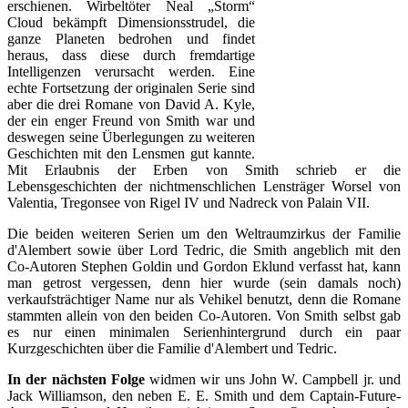
erschienen. Wirbeltöter Neal „Storm“
Cloud bekämpft Dimensionsstrudel, die
ganze Planeten bedrohen und findet
heraus, dass diese durch fremdartige
Intelligenzen verursacht werden. Eine
echte Fortsetzung der originalen Serie sind
aber die drei Romane von David A. Kyle,
der ein enger Freund von Smith war und
deswegen seine Überlegungen zu weiteren
Geschichten mit den Lensmen gut kannte.
Mit Erlaubnis der Erben von Smith schrieb er die
Lebensgeschichten der nichtmenschlichen Lensträger Worsel von
Valentia, Tregonsee von Rigel IV und Nadreck von Palain VII.
Die beiden weiteren Serien um den Weltraumzirkus der Familie
d'Alembert sowie über Lord Tedric, die Smith angeblich mit den
Co-Autoren Stephen Goldin und Gordon Eklund verfasst hat, kann
man getrost vergessen, denn hier wurde (sein damals noch)
verkaufsträchtiger Name nur als Vehikel benutzt, denn die Romane
stammten allein von den beiden Co-Autoren. Von Smith selbst gab
es nur einen minimalen Serienhintergrund durch ein paar
Kurzgeschichten über die Familie d'Alembert und Tedric.
In der nächsten Folge
widmen wir uns John W. Campbell jr. und
Jack Williamson, den neben E. E. Smith und dem Captain-Future-