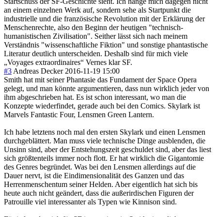
Startschuss der SF-Geschichte sieht. Ich hänge mich dagegen nicht
an einem einzelnen Werk auf, sondern sehe als Startpunkt die
industrielle und die französische Revolution mit der Erklärung der
Menschenrechte, also den Beginn der heutigen "technisch-
humanistischen Zivilisation". Seither lässt sich nach meinem
Verständnis "wissenschaftliche Fiktion" und sonstige phantastische
Literatur deutlich unterscheiden. Deshalb sind für mich viele
„Voyages extraordinaires“ Vernes klar SF.
#3
Andreas Decker
2016-11-19 15:00
Smith hat mit seiner Phantasie das Fundament der Space Opera
gelegt, und man könnte argumentieren, dass nun wirklich jeder von
ihm abgeschrieben hat. Es ist schon interessant, wo man die
Konzepte wiederfindet, gerade auch bei den Comics. Skylark ist
Marvels Fantastic Four, Lensmen Green Lantern.
Ich habe letztens noch mal den ersten Skylark und einen Lensmen
durchgeblättert. Man muss viele technische Dinge ausblenden, die
Unsinn sind, aber der Entstehungszeit geschuldet sind, aber das liest
sich größtenteils immer noch flott. Er hat wirklich die Gigantomie
des Genres begründet. Was bei den Lensmen allerdings auf die
Dauer nervt, ist die Eindimensionalität des Ganzen und das
Herrenmenschentum seiner Helden. Aber eigentlich hat sich bis
heute auch nicht geändert, dass die außerirdischen Figuren der
Patrouille viel interessanter als Typen wie Kinnison sind.