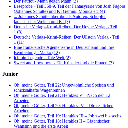
Der Patriot - Mann gegen Mann (3)
Leseprobe - Teil 358-9, Teil der Fantasyserie von Josh Fagora
(Johannes Schütte) und KI Gemini, Monica etc (4)
... Johannes Schütte über ihn als Autoren, Schöpfer
fantastischer Welten und KI (3)
Deutsche Verlags-Krimi-Reihen: Der Heyne Verlag - Teil
1 (8)
Deutsche Verlags-Krimi-Reihen: Der Ullstein Verlag - Teil
1 (11)
Eine französische Agentenserie in Deutschland und ihre
Bearbeitung - Malko (12)
Ich bin Legende - Tote Welt (2)
Sweet and Lowdown - Ein Künstler und die Frauen (3)
Junior
Oh, meine Götter, Teil 22: Ungewöhnliche Speisen und
schicksalhafte Wagenrennen
Oh, meine Götter, Teil 21: Herakles V – Nach den 12
Arbeiten
Oh, meine Götter, Teil 20: Herakles IV – Die restlichen
Arbeiten
Oh, meine Götter, Teil 19: Herakles III – Job zwei bis sechs
Oh, meine Götter, Teil 18: Herakles II – Gigantischer
Wahnsinn und die erste Arbeit