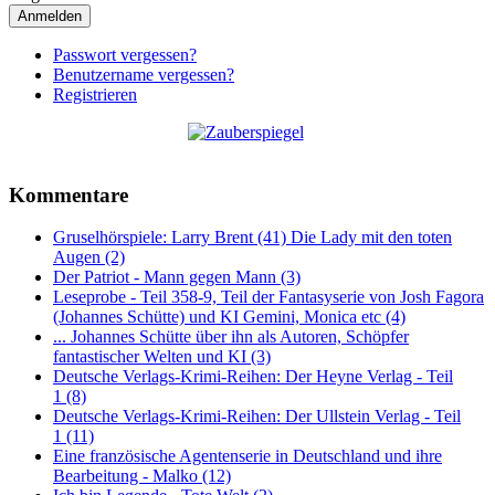
Anmelden
Passwort vergessen?
Benutzername vergessen?
Registrieren
Kommentare
Gruselhörspiele: Larry Brent (41) Die Lady mit den toten
Augen (2)
Der Patriot - Mann gegen Mann (3)
Leseprobe - Teil 358-9, Teil der Fantasyserie von Josh Fagora
(Johannes Schütte) und KI Gemini, Monica etc (4)
... Johannes Schütte über ihn als Autoren, Schöpfer
fantastischer Welten und KI (3)
Deutsche Verlags-Krimi-Reihen: Der Heyne Verlag - Teil
1 (8)
Deutsche Verlags-Krimi-Reihen: Der Ullstein Verlag - Teil
1 (11)
Eine französische Agentenserie in Deutschland und ihre
Bearbeitung - Malko (12)