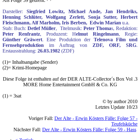
Als Folge 59 gedreht.
Darsteller:
Siegfried Lowitz, Michael Ande, Jan Hendriks,
Henning Schlüter, Wolfgang Zerlett, Sonja Sutter, Herbert
Fleischmann, Alf Marholm, Iris Berben, Edwin Marian
u.a.
Stab: Buch:
Detlef Müller
, Titelmusik:
Peter Thoma
s, Redaktion:
Peter Renfrantz
, Produzent: H
elmut Ringelmann
, Regie:
Günther Gräwert
. Eine Produktion der
Telenova Film und
Fernsehproduktion
im Auftrag von
ZDF, ORF, SRG
.
Erstausstrahlung:
26.03.1982
(ZDF)
(1)= Inhaltsangabe (Sender)
(2)= Krimi-Homepage
Diese Folge ist enthalten auf der DER ALTE-Collector´s Box Vol .3
MORE Home Entertainment GmbH & Co. KG
(1) = 3sat
© by author 2010
Letztes Update 10/23
Voriger Fall:
Der Alte - Erwin Kösters Fälle: Folge 57 -
Teufelsküche
Nächster Fall:
Der Alte - Erwin Kösters Fälle: Folge 59 - Hass