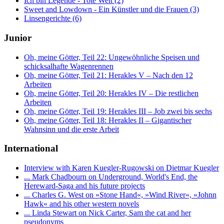
Ich bin Legende - Tote Welt (2)
Sweet and Lowdown - Ein Künstler und die Frauen (3)
Linsengerichte (6)
Junior
Oh, meine Götter, Teil 22: Ungewöhnliche Speisen und
schicksalhafte Wagenrennen
Oh, meine Götter, Teil 21: Herakles V – Nach den 12
Arbeiten
Oh, meine Götter, Teil 20: Herakles IV – Die restlichen
Arbeiten
Oh, meine Götter, Teil 19: Herakles III – Job zwei bis sechs
Oh, meine Götter, Teil 18: Herakles II – Gigantischer
Wahnsinn und die erste Arbeit
International
Interview with Karen Kuegler-Rugowski on Dietmar Kuegler
... Mark Chadbourn on Underground, World's End, the
Hereward-Saga and his future projects
... Charles G. West on »Stone Hand«, »Wind River«, »Johnn
Hawk« and his other western novels
... Linda Stewart on Nick Carter, Sam the cat and her
pseudonyms