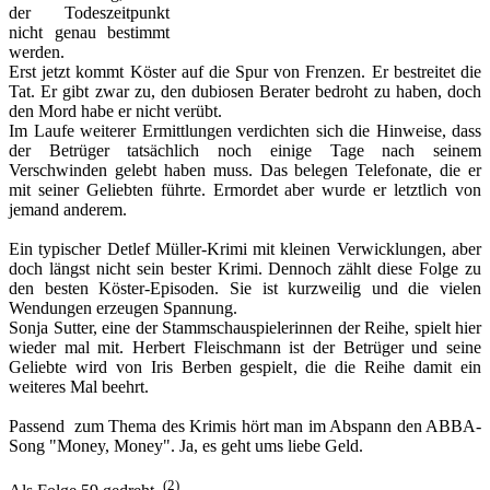
der Todeszeitpunkt
nicht genau bestimmt
werden.
Erst jetzt kommt Köster auf die Spur von Frenzen. Er bestreitet die
Tat. Er gibt zwar zu, den dubiosen Berater bedroht zu haben, doch
den Mord habe er nicht verübt.
Im Laufe weiterer Ermittlungen verdichten sich die Hinweise, dass
der Betrüger tatsächlich noch einige Tage nach seinem
Verschwinden gelebt haben muss. Das belegen Telefonate, die er
mit seiner Geliebten führte. Ermordet aber wurde er letztlich von
jemand anderem.
Ein typischer Detlef Müller-Krimi mit kleinen Verwicklungen, aber
doch längst nicht sein bester Krimi. Dennoch zählt diese Folge zu
den besten Köster-Episoden. Sie ist kurzweilig und die vielen
Wendungen erzeugen Spannung.
Sonja Sutter, eine der Stammschauspielerinnen der Reihe, spielt hier
wieder mal mit. Herbert Fleischmann ist der Betrüger und seine
Geliebte wird von Iris Berben gespielt, die die Reihe damit ein
weiteres Mal beehrt.
Passend zum Thema des Krimis hört man im Abspann den ABBA-
Song "Money, Money". Ja, es geht ums liebe Geld.
(2)