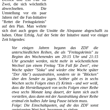
Zwei, die sich wöchntlich
abwechselten. Die
Umstellung vor ein paar
Jahren rief die Fan-Initiative
"Rettet die Freitagskrimis"
auf den Plan. Man wehrte
sich dort auch gegen die Unsitte die Abspanne abgeschafft zu
haben. Ohne Erfolg. Auf der Seite der Initative stand vor einiger
Zeit folgendes:
Vor einigen Jahren begann das ZDF die
unterschiedlichen Reihen, die als "Freitagskrimis" zu
Beginn des Wochenendes um 20:15
Uhr und 21:15
Uhr gesendet werden, nicht mehr in wöchentlichem
Wechsel (an einem Freitag "Ein Fall für Zwei", eine
Woche später "Siska" und wieder eine Woche später
"Der Alte") auszustrahlen, sondern sie in "Blöcken"
über den Sender zu jagen. Seither gibt es in sechs
Wochen sechs Folgen eines (!) Krimis - und wer weiß,
dass die Herstellungszeit von sechs Folgen einer Reihe
etwa sechs Monate lang dauert, der kann sich auch
vorstellen, dass dann mit der Ausstrahlung dieser Reihe
erstmal ein halbes Jahr lang Pause ist/sein muss.
Folge: Die Einschaltquoten, auf die das ZDF sonst
gesteigerten Wert legt, begannen zu sinken.