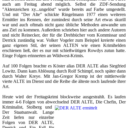
auch am Freitag abend möglich. Selbst die ZDF-Sendung
"Aktenzeichen xy...ungelöst" wurde bereits auf Farbe umgestellt.
Und mit "Der Alte" schickte Ringelmann 1977 einen weiteren
Ermittler ins Rennen, der zumindest durch seine Art etwas skurill
war und auch oftmals nicht ganz übliche Methoden anwandte um
ans Ziel zu kommen. Außerdem schrieben hier auch andere Autoren
und nicht Reinecker, der für die Drehbücher vom Kommissar und
Derrick zuständig
war. Volker Vogeler zum Beispiel kreierte einen
ganz eigenen Stil, der seinen ALTEN wie einen Krimihelden
erschienen ließ, der es nur mit schießwütigen Rowdys zutun hatte.
Einge Folgen erinnerten an Wildwest-Krimis.
Auf 100 Folgen brachte es Köster alias DER ALTE alias Siegfried
Lowitz. Dann kam Ablösung durch Rolf Schimpf, noch später dann
durch Walter Kreye. Mit Jan-Gregor Kremp ist der mittlerweile
vierte ALTE im Dienst und die Reihe die älteste noch laufende ihrer
Art.
Heute wird der Freitagskrimi blockweise ausgestrahlt. Es laufen
immer 4-6 Folgen von abwechselnd DER ALTE, Die Chefin, Der
Kriminalist, Stolberg und
Der Staatsanwalt. Lange
Zeit liefen nur einzelne
Folgen von DER ALTE,
Derrick und Ein Fall für