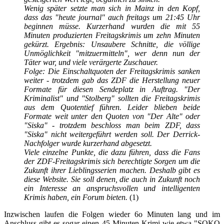
Wenig später setzte man sich in Mainz in den Kopf,
dass das "heute journal" auch freitags um 21:45 Uhr
beginnen müsse. Kurzerhand wurden die mit 55
Minuten produzierten Freitagskrimis um zehn Minuten
gekürzt. Ergebnis: Unsaubere Schnitte, die völlige
Unmöglichkeit "mitzuermitteln", wer denn nun der
Täter war, und viele verärgerte Zuschauer.
Folge: Die Einschaltquoten der Freitagskrimis sanken
weiter - trotzdem gab das ZDF die Herstellung neuer
Formate für diesen Sendeplatz in Auftrag. "Der
Kriminalist" und "Stolberg" sollten die Freitagskrimis
aus dem Quotentief führen. Le
ider blieben beide
Formate weit unter den Quoten von "Der Alte" oder
"
Siska" - trotzdem beschlo
ss man beim ZDF, dass
"Siska" nicht weitergeführt werden soll. Der Derrick-
Nachfolger wurde kurzerhand abgesetzt.
Viele einzelne Punkte, die dazu führen, dass die Fans
der ZDF-Freitagskrimis sich berechtigte Sorgen um die
Zukunft ihrer Lieblingsserien machen. Deshalb gibt es
diese Website. Sie soll denen, die auch in Zukunft noch
ein Interesse an anspruchsvollen und intelligenten
Krimis haben, ein Forum bieten.
(1)
Inzwischen laufen die Folgen wieder 6o Minuten lang und im
Anschluss gibt es sogar einen 45 Minuten-Krimi wie etwa "SOKO