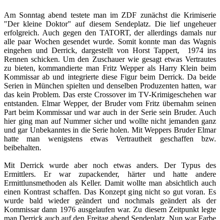
Am Sonntag abend testete man im ZDF zunächst die Krimiserie
"Der kleine Doktor" auf diesem Sendeplatz. Die lief ungeheuer
erfolgreich. Auch gegen den TATORT, der allerdings damals nur
alle paar Wochen gesendet wurde. Somit konnte man das Wagnis
eingehen und Derrick, dargestellt
von Horst Tappert, 1974 ins
Rennen schicken. Um den Zuschauer wie gesagt etwas Vertrautes
zu bieten, kommandierte man Fritz Wepper als Harry Klein beim
Kommissar ab und integrierte diese Figur beim Derrick. Da beide
Serien in München spielten und denselben Produzenten hatten, war
das kein Problem. Das erste Crossover im TV-Krimigeschehen war
entstanden. Elmar Wepper, der Bruder vom Fritz übernahm seinen
Part beim Kommissar und war auch in der Serie sein Bruder. Auch
hier ging man auf Nummer sicher und wollte nicht jemanden ganz
und gar Unbekanntes in die Serie holen. Mit
Weppers Bruder Elmar
hatte man wenigstens etwas Vertrautheit geschaffen bzw.
beibehalten.
Mit Derrick wurde aber noch etwas anders. Der Typus des
Ermittlers. Er war zupackender, härter und hatte andere
Ermittlunsmethoden als Keller. Damit wollte man absichtlich auch
einen Kontrast schaffen. Das Konzept ging nicht so gut voran. Es
wurde bald wieder geändert und nochmals geändert als der
Kommissar dann 1976 ausgelaufen war. Zu diesem Zeitpunkt legte
man Derrick auch auf den Freitag abend Sendeplatz. Nun war Farbe