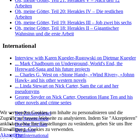
Oh, meine Götter, Teil 21: Herakles V – Nach den 12
Arbeiten
Oh, meine Götter, Teil 20: Herakles IV – Die restlichen
Arbeiten
Oh, meine Götter, Teil 19: Herakles III – Job zwei bis sechs
Oh, meine Götter, Teil 18: Herakles II – Gigantischer
Wahnsinn und die erste Arbeit
International
Interview with Karen Kuegler-Rugowski on Dietmar Kuegler
... Mark Chadbourn on Underground, World's End, the
Hereward-Saga and his future projects
... Charles G. West on »Stone Hand«, »Wind River«, »Johnn
Hawk« and his other western novels
... Linda Stewart on Nick Carter, Sam the cat and her
pseudonyms
George Snyder on Nick Carter, Operation Hang Ten and his
other novels and crime series
Wir verwenden Cookies, um Inhalte zu personalisieren und die
Der Zauberspiegel
Zugriffe auf unsere Webseite zu analysieren. Indem Sie "Akzeptieren"
Die Rezensionen
anklicken ohne Ihre Einstellungen zu verändern, geben Sie uns Ihre
Die Nachrichten
Einwilligung, Cookies zu verwenden.
Der Junior
Akzeptieren
The International