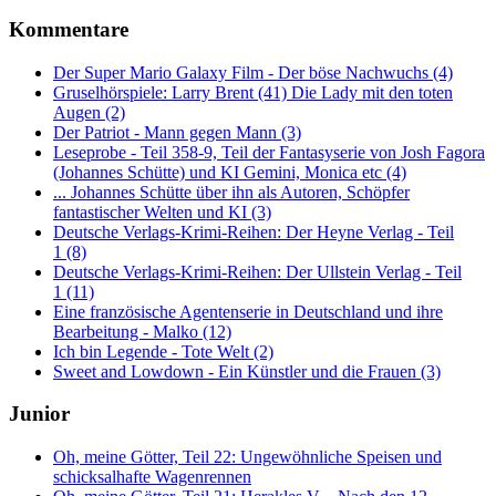
Kommentare
Der Super Mario Galaxy Film - Der böse Nachwuchs (4)
Gruselhörspiele: Larry Brent (41) Die Lady mit den toten
Augen (2)
Der Patriot - Mann gegen Mann (3)
Leseprobe - Teil 358-9, Teil der Fantasyserie von Josh Fagora
(Johannes Schütte) und KI Gemini, Monica etc (4)
... Johannes Schütte über ihn als Autoren, Schöpfer
fantastischer Welten und KI (3)
Deutsche Verlags-Krimi-Reihen: Der Heyne Verlag - Teil
1 (8)
Deutsche Verlags-Krimi-Reihen: Der Ullstein Verlag - Teil
1 (11)
Eine französische Agentenserie in Deutschland und ihre
Bearbeitung - Malko (12)
Ich bin Legende - Tote Welt (2)
Sweet and Lowdown - Ein Künstler und die Frauen (3)
Junior
Oh, meine Götter, Teil 22: Ungewöhnliche Speisen und
schicksalhafte Wagenrennen