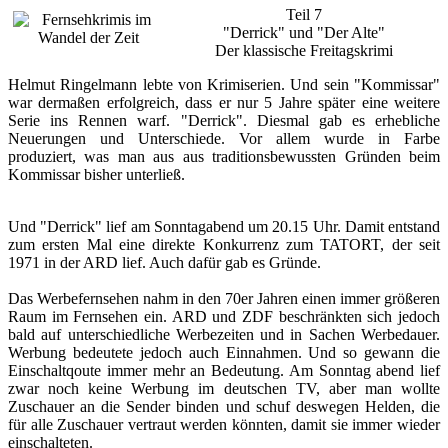
Teil 7
"Derrick" und "Der Alte"
Der klassische Freitagskrimi
Helmut Ringelmann lebte von Krimiserien. Und sein "Kommissar"
war dermaßen erfolgreich, dass er nur 5 Jahre später eine weitere
Serie ins Rennen warf. "Derrick". Diesmal gab es erhebliche
Neuerungen und Unterschiede. Vor allem wurde in Farbe
produziert, was man aus aus traditionsbewussten Gründen beim
Kommissar bisher unterließ.
Und "Derrick" lief am Sonntagabend um 20.15 Uhr. Damit entstand
zum ersten Mal eine direkte Konkurrenz
zum TATORT, der seit
1971 in der ARD lief. Auch dafür gab es Gründe.
Das Werbefernsehen nahm in den 70er Jahren einen immer größeren
Raum im Fernsehen ein. ARD und ZDF beschränkten sich
jedoch
bald auf unterschiedliche Werbezeiten und in Sachen Werbedauer.
Werbung bedeutete jedoch auch Einnahmen. Und so gewann die
Einschaltqoute immer mehr an Bedeutung. Am Sonntag abend lief
zwar noch keine Werbung im deutschen TV, aber man wollte
Zuschauer an die Sender binden und schuf deswegen Helden, die
für alle Zuschauer vertraut werden könnten, damit sie immer wieder
einschalteten.