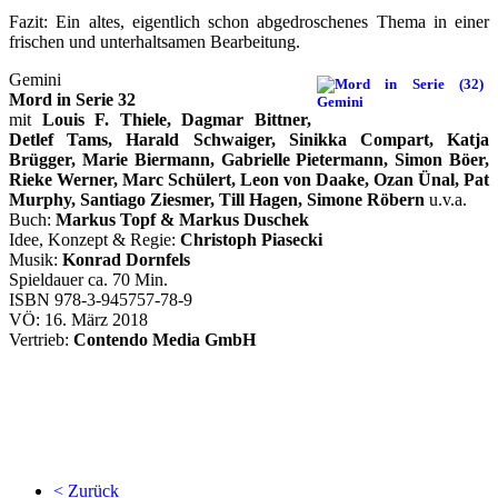
Fazit: Ein altes, eigentlich schon abgedroschenes Thema in einer
frischen und unterhaltsamen Bearbeitung.
Gemini
Mord in Serie 32
mit
Louis F. Thiele, Dagmar Bittner,
Detlef Tams, Harald Schwaiger, Sinikka Compart, Katja
Brügger, Marie Biermann, Gabrielle Pietermann,
Simon Böer,
Rieke Werner, Marc Schülert, Leon von Daake, Ozan Ünal, Pat
Murphy, Santiago Ziesmer, Till Hagen, Simone Röbern
u.v.a.
Buch:
Markus Topf & Markus Duschek
Idee, Konzept & Regie:
Christoph Piasecki
Musik:
Konrad Dornfels
Spieldauer ca. 70 Min.
ISBN 978-3-945757-78-9
VÖ: 16. März 2018
Vertrieb:
Contendo Media GmbH
< Zurück