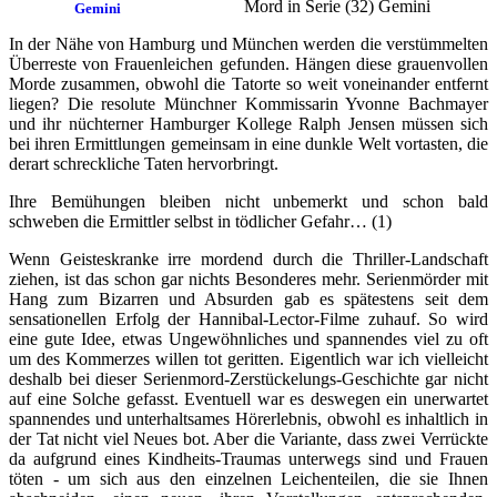
Mord in Serie (32) Gemini
In der Nähe von Hamburg und München werden die verstümmelten
Überreste von Frauenleichen gefunden. Hängen diese grauenvollen
Morde zusammen, obwohl die Tatorte so weit voneinander entfernt
liegen?
Die resolute Münchner Kommissarin Yvonne Bachmayer
und ihr nüchterner Hamburger Kollege Ralph Jensen müssen sich
bei ihren Ermittlungen gemeinsam in eine dunkle Welt vortasten, die
derart schreckliche Taten hervorbringt.
Ihre Bemühungen bleiben nicht unbemerkt und schon bald
schweben die Ermittler selbst in tödlicher Gefahr… (1)
Wenn Geisteskranke irre mordend durch die Thriller-Landschaft
ziehen, ist das schon gar nichts Besonderes mehr. Serienmörder mit
Hang zum Bizarren und Absurden gab es spätestens seit dem
sensationellen Erfolg der Hannibal-Lector-Filme zuhauf. So wird
eine gute Idee, etwas Ungewöhnliches und spannendes viel zu oft
um des Kommerzes willen tot geritten. Eigentlich war ich vielleicht
deshalb bei dieser Serienmord-Zerstückelungs-Geschichte gar nicht
auf eine Solche gefasst. Eventuell war es deswegen ein unerwartet
spannendes und unterhaltsames Hörerlebnis, obwohl es inhaltlich in
der Tat nicht viel Neues bot. Aber die Variante, dass zwei Verrückte
da aufgrund eines Kindheits-Traumas unterwegs sind und Frauen
töten - um sich aus den einzelnen Leichenteilen, die sie Ihnen