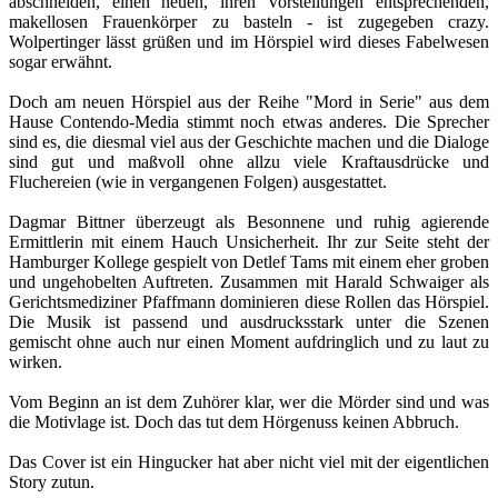
abschneiden, einen neuen, ihren Vorstellungen entsprechenden,
makellosen Frauenkörper zu basteln - ist zugegeben crazy.
Wolpertinger lässt grüßen und im Hörspiel wird dieses Fabelwesen
sogar erwähnt.
Doch am neuen Hörspiel aus der Reihe "Mord in Serie" aus dem
Hause Contendo-Media stimmt noch etwas anderes. Die Sprecher
sind es, die diesmal viel aus der Geschichte machen und die Dialoge
sind gut und maßvoll ohne allzu viele Kraftausdrücke und
Fluchereien (wie in vergangenen Folgen) ausgestattet.
Dagmar Bittner überzeugt als Besonnene und ruhig agierende
Ermittlerin mit einem Hauch Unsicherheit. Ihr zur Seite steht der
Hamburger Kollege gespielt von Detlef Tams mit einem eher groben
und ungehobelten Auftreten. Zusammen mit Harald Schwaiger als
Gerichtsmediziner Pfaffmann dominieren diese Rollen das Hörspiel.
Die Musik ist passend und ausdrucksstark unter die Szenen
gemischt ohne auch nur einen Moment aufdringlich und zu laut zu
wirken.
Vom Beginn an ist dem Zuhörer klar, wer die Mörder sind und was
die Motivlage ist. Doch das tut dem Hörgenuss keinen Abbruch.
Das Cover ist ein Hingucker hat aber nicht viel mit der eigentlichen
Story zutun.