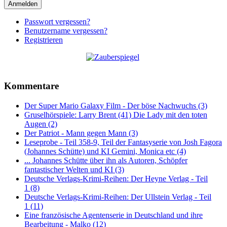
Anmelden
Passwort vergessen?
Benutzername vergessen?
Registrieren
Kommentare
Der Super Mario Galaxy Film - Der böse Nachwuchs (3)
Gruselhörspiele: Larry Brent (41) Die Lady mit den toten
Augen (2)
Der Patriot - Mann gegen Mann (3)
Leseprobe - Teil 358-9, Teil der Fantasyserie von Josh Fagora
(Johannes Schütte) und KI Gemini, Monica etc (4)
... Johannes Schütte über ihn als Autoren, Schöpfer
fantastischer Welten und KI (3)
Deutsche Verlags-Krimi-Reihen: Der Heyne Verlag - Teil
1 (8)
Deutsche Verlags-Krimi-Reihen: Der Ullstein Verlag - Teil
1 (11)
Eine französische Agentenserie in Deutschland und ihre
Bearbeitung - Malko (12)