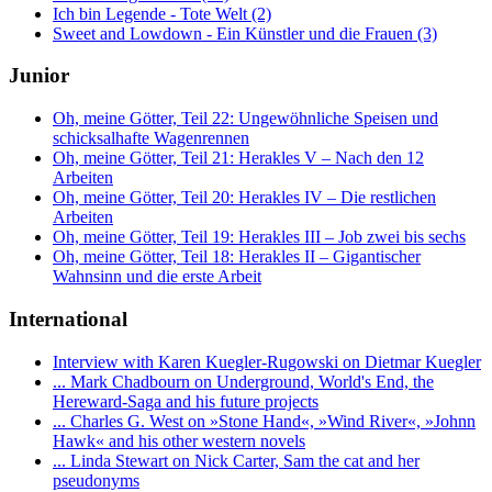
Ich bin Legende - Tote Welt (2)
Sweet and Lowdown - Ein Künstler und die Frauen (3)
Junior
Oh, meine Götter, Teil 22: Ungewöhnliche Speisen und
schicksalhafte Wagenrennen
Oh, meine Götter, Teil 21: Herakles V – Nach den 12
Arbeiten
Oh, meine Götter, Teil 20: Herakles IV – Die restlichen
Arbeiten
Oh, meine Götter, Teil 19: Herakles III – Job zwei bis sechs
Oh, meine Götter, Teil 18: Herakles II – Gigantischer
Wahnsinn und die erste Arbeit
International
Interview with Karen Kuegler-Rugowski on Dietmar Kuegler
... Mark Chadbourn on Underground, World's End, the
Hereward-Saga and his future projects
... Charles G. West on »Stone Hand«, »Wind River«, »Johnn
Hawk« and his other western novels
... Linda Stewart on Nick Carter, Sam the cat and her
pseudonyms