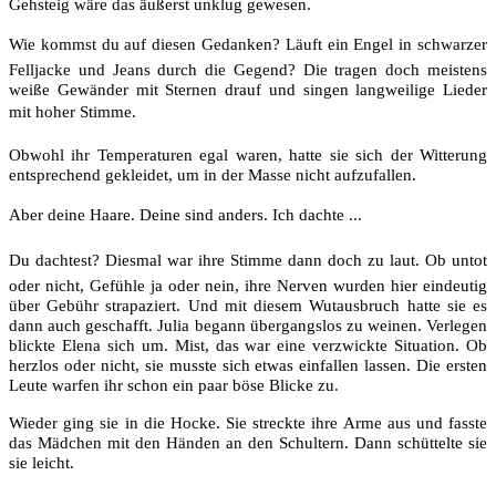
Gehsteig wäre das äußerst unklug gewesen.
Wie kommst du auf diesen Gedanken? Läuft ein Engel in schwarzer
Felljacke und Jeans durch die Gegend? Die tragen doch meistens
weiße Gewänder mit Sternen drauf und singen langweilige Lieder
mit hoher Stimme.
Obwohl ihr Temperaturen egal waren, hatte sie sich der Witterung
entsprechend gekleidet, um in der Masse nicht aufzufallen.
Aber deine Haare. Deine sind anders. Ich dachte ...
Du dachtest? Diesmal war ihre Stimme dann doch zu laut. Ob untot
oder nicht, Gefühle ja oder nein, ihre Nerven wurden hier eindeutig
über Gebühr strapaziert. Und mit diesem Wutausbruch hatte sie es
dann auch geschafft. Julia begann übergangslos zu weinen. Verlegen
blickte Elena sich um. Mist, das war eine verzwickte Situation. Ob
herzlos oder nicht, sie musste sich etwas einfallen lassen. Die ersten
Leute warfen ihr schon ein paar böse Blicke zu.
Wieder ging sie in die Hocke. Sie streckte ihre Arme aus und fasste
das Mädchen mit den Händen an den Schultern. Dann schüttelte sie
sie leicht.