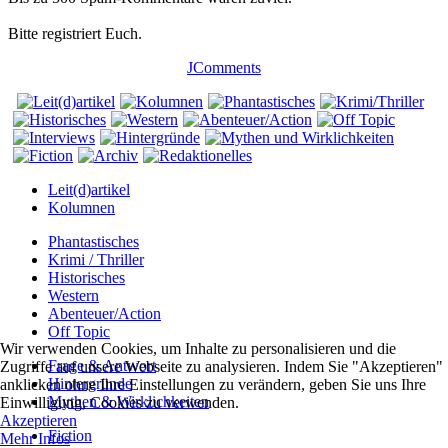
Bitte registriert Euch.
JComments
Leit(d)artikel
Kolumnen
Phantastisches
Krimi / Thriller
Historisches
Western
Abenteuer/Action
Off Topic
Wir verwenden Cookies, um Inhalte zu personalisieren und die
Frage & Antwort
Zugriffe auf unsere Webseite zu analysieren. Indem Sie "Akzeptieren"
Hintergründe
anklicken ohne Ihre Einstellungen zu verändern, geben Sie uns Ihre
Mythen & Wirklichkeiten
Einwilligung, Cookies zu verwenden.
Akzeptieren
Fiction
Mehr Infos