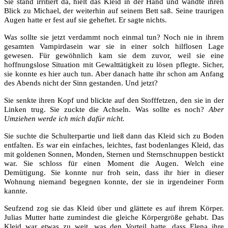
Sie stand irritiert da, hielt das Kleid in der Hand und wandte ihren
Blick zu Michael, der weiterhin auf seinem Bett saß. Seine traurigen
Augen hatte er fest auf sie geheftet. Er sagte nichts.
Was sollte sie jetzt verdammt noch einmal tun? Noch nie in ihrem
gesamten Vampirdasein war sie in einer solch hilflosen Lage
gewesen. Für gewöhnlich kam sie dem zuvor, weil sie eine
hoffnungslose Situation mit Gewalttätigkeit zu lösen pflegte. Sicher,
sie konnte es hier auch tun. Aber danach hatte ihr schon am Anfang
des Abends nicht der Sinn gestanden. Und jetzt?
Sie senkte ihren Kopf und blickte auf den Stofffetzen, den sie in der
Linken trug. Sie zuckte die Achseln. Was sollte es noch?
Aber
Umziehen werde ich mich dafür nicht.
Sie suchte die Schulterpartie und ließ dann das Kleid sich zu Boden
entfalten. Es war ein einfaches, leichtes, fast bodenlanges Kleid, das
mit goldenen Sonnen, Monden, Sternen und Sternschnuppen bestickt
war. Sie schloss für einen Moment die Augen. Welch eine
Demütigung. Sie konnte nur froh sein, dass ihr hier in dieser
Wohnung niemand begegnen konnte, der sie in irgendeiner Form
kannte.
Seufzend zog sie das Kleid über und glättete es auf ihrem Körper.
Julias Mutter hatte zumindest die gleiche Körpergröße gehabt. Das
Kleid war etwas zu weit, was den Vorteil hatte, dass Elena ihre