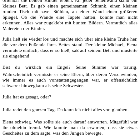
offenbar die beiden Kinder lebten. An jeder Seitenwand stand ein
kleines Bett. Es gab einen gemeinsamen Schrank, einen kleinen
runden Tisch mit zwei Stühlen, an einer Wand einen größeren
Spiegel. Ob die Wände eine Tapete hatten, konnte man nicht
erkennen. Alles war zugeklebt mit bunten Bildern. Vermutlich alles
Malereien der Kinder.
Julia ließ sie wieder los und machte sich über eine kleine Truhe her,
die vor dem Fußende ihres Bettes stand. Der kleine Michael, Elena
vermutete einfach, dass er so hieß, saß auf seinem Bett und musterte
sie eingehend.
Bist du wirklich ein Engel? Seine Stimme war traurig.
Wahrscheinlich vermisste er seine Eltern, über deren Verschwinden,
wie immer es auch vonstattengegangen war, er offensichtlich
schwerer hinwegkam als seine Schwester.
Julia hat es gesagt, oder?
Julia redet den ganzen Tag. Da kann ich nicht alles von glauben.
Elena schwieg. Was sollte sie auch darauf antworten. Mitgefühl war
ihr ohnehin fremd. Wie konnte man da erwarten, dass sie etwas
Gescheites zu dem sagte, was den Jungen bewegte.