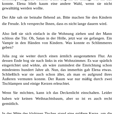
konnte. Elena blieb kaum eine andere Wahl, wenn sie nicht
gewalttätig werden wollte.
Der Alte sah sie beinahe flehend an. Bitte machen Sie den Kindern
die Freude. Ich verspreche Ihnen, dass es nicht lange dauern wird.
Also ließ sie sich einfach in die Wohnung ziehen und der Mann
schloss die Tür. Oh, Satan in der Hölle, jetzt war sie gefangen. Ein
Vampir in den Händen von Kindern. Was konnte es Schlimmeres
geben?
Julia zog sie weiter durch einen ärmlich ausgestatteten Flur. An
dessen Ende bog sie nach links in ein Wohnzimmer. Es war spärlich
eingerichtet und wirkte, als wäre zumindest die Einrichtung schon
mindestens hundert Jahre alt. Nun, das immerhin gab Elena etwas.
Schließlich war sie auch schon älter, als man es aufgrund ihres
Äußeren vermuten konnte. Der Raum war nur mäßig durch zwei
Tischlampen und einige Kerzen erleuchtet.
Wenn Sie möchten, kann ich das Deckenlicht einschalten. Leider
haben wir keinen Weihnachtsbaum, aber so ist es auch recht
gemütlich.
In der Mitte des klobigen Tisches stand eine größere Kerze, um die