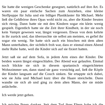
Sie hatte die wenigen Geschenke gesegnet, natürlich auf ihre Art. Es
waren ein paar einfache Sachen zum Anziehen, eine kleine
Stoffpuppe für Julia und ein billiger Plastiklaster für Michael. Mehr
ließ die Geldbörse ihres Opas wohl nicht zu, aber die Kinder freuten
sich riesig. Dann hatte sie mit den Kindern sogar ein klein wenig
gespielt. Eigentlich hatte sie die Zeit ihrer Kindheit, in der sie noch
kein Vampir gewesen war, längst vergessen. Etwas von dem kehrte
in ihr zurück und, das überraschte sie selbst am meisten, es gefiel ihr
sogar ein wenig. Sie hatte sich auch ein bisschen mit dem alten
Mann unterhalten, der sichtlich froh war, dass er einmal einen Abend
mehr Ruhe hatte, weil die Kinder sich auf sie fixiert hatten.
Jetzt saß sie auf dem Sofa, in jedem Arm eines der Kinder. Die
beiden waren längst eingeschlafen. Der Abend war gelaufen. Einmal
noch blickte sie sich in diesem spartanisch eingerichteten
Wohnzimmer um, dann stand sie ganz vorsichtig auf, ließ die Köpfe
der Kinder langsam auf die Couch sinken. Sie ertappte sich dabei,
wie sie Julia und Michael kurz über die Haare streichelte. Dann
wandte sie sich ab und ging zu dem alten Mann, der sie müde
anlächelte.
Ich werde jetzt gehen.
Ich möchte Ihnen danken. Seit dem Tod ihrer Eltern habe ich die