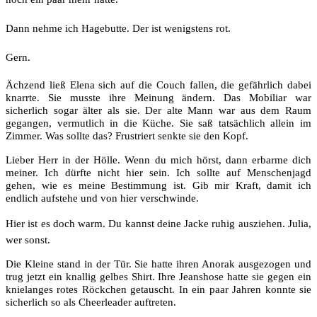
Dann nehme ich Hagebutte. Der ist wenigstens rot.
Gern.
Ächzend ließ Elena sich auf die Couch fallen, die gefährlich dabei
knarrte. Sie musste ihre Meinung ändern. Das Mobiliar war
sicherlich sogar älter als sie. Der alte Mann war aus dem Raum
gegangen, vermutlich in die Küche. Sie saß tatsächlich allein im
Zimmer. Was sollte das? Frustriert senkte sie den Kopf.
Lieber Herr in der Hölle. Wenn du mich hörst, dann erbarme dich
meiner. Ich dürfte nicht hier sein. Ich sollte auf Menschenjagd
gehen, wie es meine Bestimmung ist. Gib mir Kraft, damit ich
endlich aufstehe und von hier verschwinde.
Hier ist es doch warm. Du kannst deine Jacke ruhig ausziehen. Julia,
wer sonst.
Die Kleine stand in der Tür. Sie hatte ihren Anorak ausgezogen und
trug jetzt ein knallig gelbes Shirt. Ihre Jeanshose hatte sie gegen ein
knielanges rotes Röckchen getauscht. In ein paar Jahren konnte sie
sicherlich so als Cheerleader auftreten.